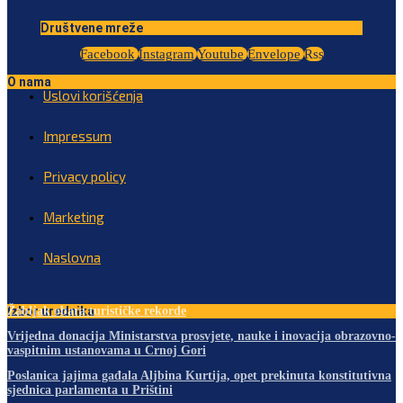
Društvene mreže
Facebook
Instagram
Youtube
Envelope
Rss
O nama
Uslovi korišćenja
Impressum
Privacy policy
Marketing
Naslovna
Izbor urednika
Žabljak obara turističke rekorde
Vrijedna donacija Ministarstva prosvjete, nauke i inovacija obrazovno-
vaspitnim ustanovama u Crnoj Gori
Poslanica jajima gađala Aljbina Kurtija, opet prekinuta konstitutivna
sjednica parlamenta u Prištini