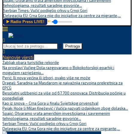
Spajić: Otvaramo vrata američkim investicijama i savremenim
tehnologijama, rezultati saradnje govoriće...
Serbian Times: Vučić podijelio crkvu u Crnoj Gori
Delegacija EU: Crna Gora nije dio inicijative za centre za migrante,...
▶️ Radio Press LIVE!
🔊
Pretraga
Najnovije vijesti:
Žabljak obara turističke rekorde
Na proslavi Vučjeg Dola razgovarano o Bokokotorskoj eparhiji i
mogućem razrješenju...
Perić: Ili nova većina ili izbori, ovako više ne može
Dragaš: Saradnja sa Masdarom je najvažnija razvojna prekretnica za
EPCG
Besplatni udžbenici za više od 67.700 osnovaca: Distribucija počinje u
ponedjeljak
Kao iz snova – Crna Gora u finalu Svjetskog prvenstva!
Pejak: Hoće li Milan Knežević i Vučića nazvati izdajnikom zbog dolaska...
Spajić: Otvaramo vrata američkim investicijama i savremenim
tehnologijama, rezultati saradnje govoriće...
Serbian Times: Vučić podijelio crkvu u Crnoj Gori
Delegacija EU: Crna Gora nije dio inicijative za centre za migrante,...