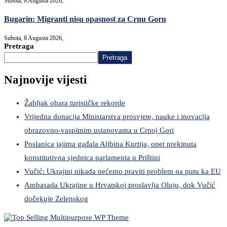
Subota, 8 Augusta 2026,
Bugarin: Migranti nisu opasnost za Crnu Goru
Subota, 8 Augusta 2026,
Pretraga
Pretraga
Najnovije vijesti
Žabljak obara turističke rekorde
Vrijedna donacija Ministarstva prosvjete, nauke i inovacija
obrazovno-vaspitnim ustanovama u Crnoj Gori
Poslanica jajima gađala Aljbina Kurtija, opet prekinuta
konstitutivna sjednica parlamenta u Prištini
Vučić: Ukrajini nikada nećemo praviti problem na putu ka EU
Ambasada Ukrajine u Hrvatskoj proslavlja Oluju, dok Vučić
dočekuje Zelenskog