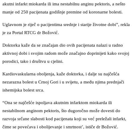
akutni infarkt miokarda ili ima nestabilnu anginu pektoris, a nešto
manje od 250 pacijenata godišnje premine od koronarne bolesti.
Uglavnom je riječ o pacijentima srednje i starije životne dobi”, rekla
je za Portal RTCG dr Božović.
Doktorka kaže da se značajan dio ovih pacijenata nalazi u radno
aktivnoj dobi i svojim radom može značajno doprinijeti kako svojoj
porodici, tako i društvu u cjelini.
Kardiovaskularna oboljenja, kaže doktorka, i dalje su najčešća
nezarazna bolest u Crnoj Gori i u svijetu, a među njima prednjači
ishemijska bolest srca.
“Ona se najčešće ispoljava akutnim infarktom miokarda ili
nestabilnom anginom pektoris, što dugoročno može dovesti do
razvoja srčane slabosti kod pacijenata koji su već preležali infarkt,
čime se povećava i obolijevanje i smrtnost’, ističe dr Božović.