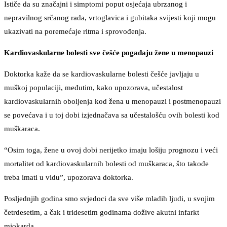
Ističe da su značajni i simptomi poput osjećaja ubrzanog i
nepravilnog srčanog rada, vrtoglavica i gubitaka svijesti koji mogu
ukazivati na poremećaje ritma i sprovođenja.
Kardiovaskularne bolesti sve češće pogađaju žene u menopauzi
Doktorka kaže da se kardiovaskularne bolesti češće javljaju u
muškoj populaciji, međutim, kako upozorava, učestalost
kardiovaskularnih oboljenja kod žena u menopauzi i postmenopauzi
se povećava i u toj dobi izjednačava sa učestalošću ovih bolesti kod
muškaraca.
“Osim toga, žene u ovoj dobi nerijetko imaju lošiju prognozu i veći
mortalitet od kardiovaskularnih bolesti od muškaraca, što takođe
treba imati u vidu”, upozorava doktorka.
Posljednjih godina smo svjedoci da sve više mladih ljudi, u svojim
četrdesetim, a čak i tridesetim godinama dožive akutni infarkt
miokarda.