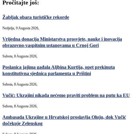
Pročitajte još:
Žabljak obara turističke rekorde
Nedjelja, 9 Augusta 2026,
Vrijedna donacija Ministarstva prosvjete, nauke i inovacija
obrazovno-vaspitnim ustanovama u Crnoj Gori
Subota, 8 Augusta 2026,
Poslanica jajima gađala Aljbina Kurtija, opet prekinuta
konstitutivna sjednica parlamenta u Prištini
Subota, 8 Augusta 2026,
Vučić: Ukrajini nikada nećemo praviti problem na putu ka EU
Subota, 8 Augusta 2026,
Ambasada Ukrajine u Hrvatskoj proslavlja Oluju, dok Vučić
dočekuje Zelenskog