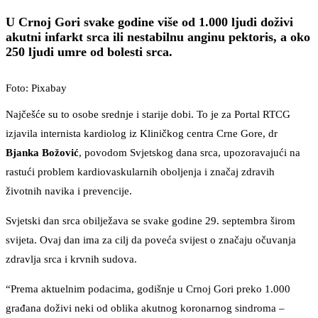
U Crnoj Gori svake godine više od 1.000 ljudi doživi
akutni infarkt srca ili nestabilnu anginu pektoris, a oko
250 ljudi umre od bolesti srca.
Foto: Pixabay
Najčešće su to osobe srednje i starije dobi. To je za Portal RTCG
izjavila internista kardiolog iz Kliničkog centra Crne Gore, dr
Bjanka Božović
, povodom Svjetskog dana srca, upozoravajući na
rastući problem kardiovaskularnih oboljenja i značaj zdravih
životnih navika i prevencije.
Svjetski dan srca obilježava se svake godine 29. septembra širom
svijeta. Ovaj dan ima za cilj da poveća svijest o značaju očuvanja
zdravlja srca i krvnih sudova.
“Prema aktuelnim podacima, godišnje u Crnoj Gori preko 1.000
građana doživi neki od oblika akutnog koronarnog sindroma –