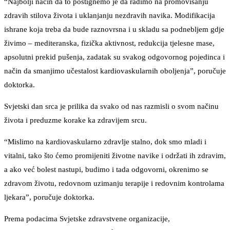
“Najbolji način da to postignemo je da radimo na promovisanju
zdravih stilova života i uklanjanju nezdravih navika. Modifikacija
ishrane koja treba da bude raznovrsna i u skladu sa podnebljem gdje
živimo – mediteranska, fizička aktivnost, redukcija tjelesne mase,
apsolutni prekid pušenja, zadatak su svakog odgovornog pojedinca i
način da smanjimo učestalost kardiovaskularnih oboljenja”, poručuje
doktorka.
Svjetski dan srca je prilika da svako od nas razmisli o svom načinu
života i preduzme korake ka zdravijem srcu.
“Mislimo na kardiovaskularno zdravlje stalno, dok smo mladi i
vitalni, tako što ćemo promijeniti životne navike i održati ih zdravim,
a ako već bolest nastupi, budimo i tada odgovorni, okrenimo se
zdravom životu, redovnom uzimanju terapije i redovnim kontrolama
ljekara”, poručuje doktorka.
Prema podacima Svjetske zdravstvene organizacije,