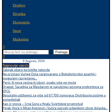
Društvo
Hronika
Ekonomija
Sport
Marketing
Pretraga
9 Augusta, 2026
Najnovije vijesti:
Žabljak obara turističke rekorde
Na proslavi Vučjeg Dola razgovarano o Bokokotorskoj eparhiji i
mogućem razrješenju...
Perić: Ili nova većina ili izbori, ovako više ne može
Dragaš: Saradnja sa Masdarom je najvažnija razvojna prekretnica za
EPCG
Besplatni udžbenici za više od 67.700 osnovaca: Distribucija počinje u
ponedjeljak
Kao iz snova – Crna Gora u finalu Svjetskog prvenstva!
Pejak: Hoće li Milan Knežević i Vučića nazvati izdajnikom zbog dolaska...