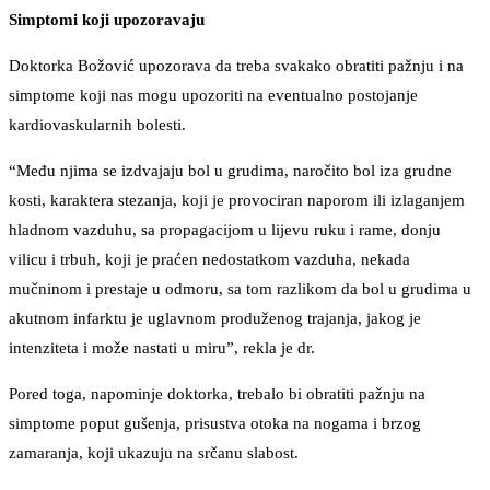
Simptomi koji upozoravaju
Doktorka Božović upozorava da treba svakako obratiti pažnju i na
simptome koji nas mogu upozoriti na eventualno postojanje
kardiovaskularnih bolesti.
“Među njima se izdvajaju bol u grudima, naročito bol iza grudne
kosti, karaktera stezanja, koji je provociran naporom ili izlaganjem
hladnom vazduhu, sa propagacijom u lijevu ruku i rame, donju
vilicu i trbuh, koji je praćen nedostatkom vazduha, nekada
mučninom i prestaje u odmoru, sa tom razlikom da bol u grudima u
akutnom infarktu je uglavnom produženog trajanja, jakog je
intenziteta i može nastati u miru”, rekla je dr.
Pored toga, napominje doktorka, trebalo bi obratiti pažnju na
simptome poput gušenja, prisustva otoka na nogama i brzog
zamaranja, koji ukazuju na srčanu slabost.