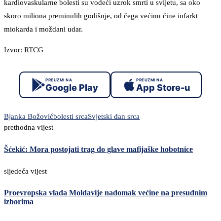
kardiovaskularne bolesti su vodeći uzrok smrti u svijetu, sa oko
skoro miliona preminulih godišnje, od čega većinu čine infarkt
miokarda i moždani udar.
Izvor: RTCG
PREUZMI NA
PREUZMI NA
Google Play
App Store-u
Bjanka Božović
bolesti srca
Svjetski dan srca
prethodna vijest
Šćekić: Mora postojati trag do glave mafijaške hobotnice
sljedeća vijest
Proevropska vlada Moldavije nadomak većine na presudnim
izborima