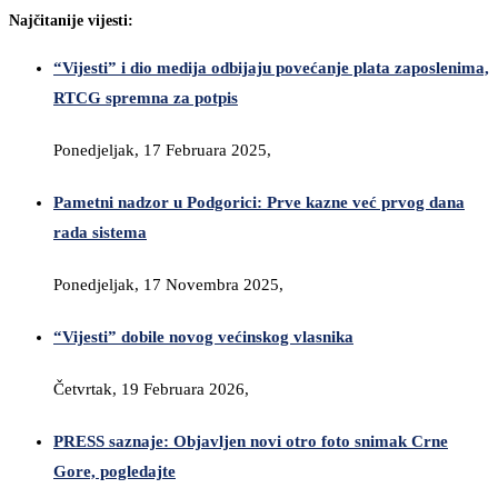
Najčitanije vijesti:
“Vijesti” i dio medija odbijaju povećanje plata zaposlenima,
RTCG spremna za potpis
Ponedjeljak, 17 Februara 2025,
Pametni nadzor u Podgorici: Prve kazne već prvog dana
rada sistema
Ponedjeljak, 17 Novembra 2025,
“Vijesti” dobile novog većinskog vlasnika
Četvrtak, 19 Februara 2026,
PRESS saznaje: Objavljen novi otro foto snimak Crne
Gore, pogledajte