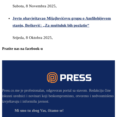
Subota, 8 Novembra 2025,
Jevto obavještavao Mijajlovićevu grupu o Amfilohijevom
stanju, Bošković: „Za muštuluk bih pozlatio“
Srijeda, 8 Oktobra 2025,
Pratite nas na facebook-u
Press.co.me je profesionalan, odgovoran portal sa stavom. Redakciju čine
iskusni urednici i novinari koji beskompromisno, otvoreno i nedvosmisleno
izvještavaju i informišu javnost.
Mi smo tu zbog Vas, čitamo se!