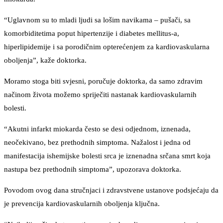
“Uglavnom su to mladi ljudi sa lošim navikama – pušači, sa
komorbiditetima poput hipertenzije i diabetes mellitus-a,
hiperlipidemije i sa porodičnim opterećenjem za kardiovaskularna
oboljenja”, kaže doktorka.
Moramo stoga biti svjesni, poručuje doktorka, da samo zdravim
načinom života možemo spriječiti nastanak kardiovaskularnih
bolesti.
“Akutni infarkt miokarda često se desi odjednom, iznenada,
neočekivano, bez prethodnih simptoma. Nažalost i jedna od
manifestacija ishemijske bolesti srca je iznenadna srčana smrt koja
nastupa bez prethodnih simptoma”, upozorava doktorka.
Povodom ovog dana stručnjaci i zdravstvene ustanove podsjećaju da
je prevencija kardiovaskularnih oboljenja ključna.