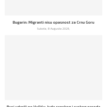
Bugarin: Migranti nisu opasnost za Crnu Goru
Subota, 8 Augusta 2026,
Rusi udarili po Vučiću: Juda srpskog i ruskog naroda