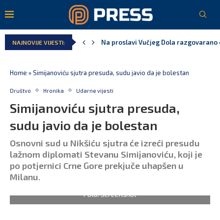
Na proslavi Vučjeg Dola razgovarano o
NAJNOVIJE VIJESTI:
Home
»
Simijanoviću sjutra presuda, sudu javio da je bolestan
Društvo
Hronika
Udarne vijesti
Simijanoviću sjutra presuda,
sudu javio da je bolestan
Osnovni sud u Nikšiću sjutra će izreći presudu
lažnom diplomati Stevanu Simijanoviću, koji je
po potjernici Crne Gore prekjuče uhapšen u
Milanu.
Foto: Screenshot