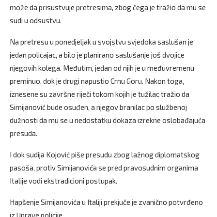
može da prisustvuje pretresima, zbog čega je tražio da mu se
sudi u odsustvu.
Na pretresu u ponedjeljak u svojstvu svjedoka saslušan je
jedan policajac, a bilo je planirano saslušanje još dvojice
njegovih kolega. Međutim, jedan od njih je u međuvremenu
preminuo, dok je drugi napustio Crnu Goru. Nakon toga,
iznesene su završne riječi tokom kojih je tužilac tražio da
Simijanović bude osuđen, a njegov branilac po službenoj
dužnosti da mu se u nedostatku dokaza izrekne oslobađajuća
presuda.
I dok sudija Kojović piše presudu zbog lažnog diplomatskog
pasoša, protiv Simijanovića se pred pravosudnim organima
Italije vodi ekstradicioni postupak.
Hapšenje Simijanovića u Italiji prekjuče je zvanično potvrđeno
iz Uprave policije.