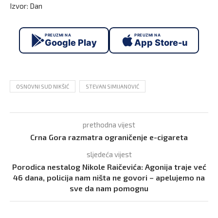
Izvor: Dan
PREUZMI NA
PREUZMI NA
Google Play
App Store-u
OSNOVNI SUD NIKŠIĆ
STEVAN SIMIJANOVIĆ
prethodna vijest
Crna Gora razmatra ograničenje e-cigareta
sljedeća vijest
Porodica nestalog Nikole Raičevića: Agonija traje već
46 dana, policija nam ništa ne govori – apelujemo na
sve da nam pomognu