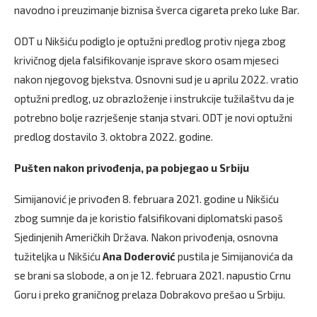
navodno i preuzimanje biznisa šverca cigareta preko luke Bar.
ODT u Nikšiću podiglo je optužni predlog protiv njega zbog
krivičnog djela falsifikovanje isprave skoro osam mjeseci
nakon njegovog bjekstva. Osnovni sud je u aprilu 2022. vratio
optužni predlog, uz obrazloženje i instrukcije tužilaštvu da je
potrebno bolje razrješenje stanja stvari. ODT je novi optužni
predlog dostavilo 3. oktobra 2022. godine.
Pušten nakon privođenja, pa pobjegao u Srbiju
Simijanović je privođen 8. februara 2021. godine u Nikšiću
zbog sumnje da je koristio falsifikovani diplomatski pasoš
Sjedinjenih Američkih Država. Nakon privođenja, osnovna
tužiteljka u Nikšiću
Ana Doderović
pustila je Simijanovića da
se brani sa slobode, a on je 12. februara 2021. napustio Crnu
Goru i preko graničnog prelaza Dobrakovo prešao u Srbiju.