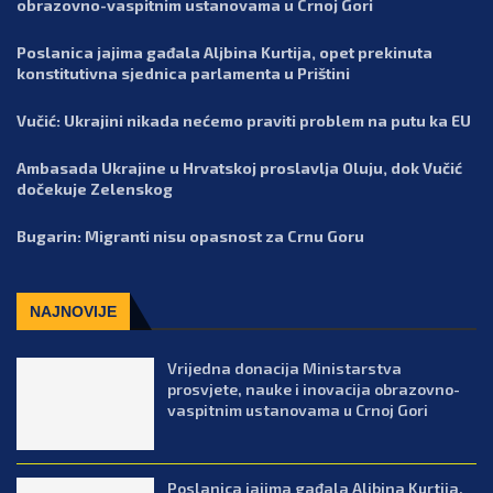
obrazovno-vaspitnim ustanovama u Crnoj Gori
Poslanica jajima gađala Aljbina Kurtija, opet prekinuta
konstitutivna sjednica parlamenta u Prištini
Vučić: Ukrajini nikada nećemo praviti problem na putu ka EU
Ambasada Ukrajine u Hrvatskoj proslavlja Oluju, dok Vučić
dočekuje Zelenskog
Bugarin: Migranti nisu opasnost za Crnu Goru
NAJNOVIJE
Vrijedna donacija Ministarstva
prosvjete, nauke i inovacija obrazovno-
vaspitnim ustanovama u Crnoj Gori
Poslanica jajima gađala Aljbina Kurtija,