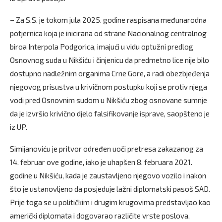
– Za S.S. je tokom jula 2025. godine raspisana međunarodna
potjernica koja je inicirana od strane Nacionalnog centralnog
biroa Interpola Podgorica, imajući u vidu optužni predlog
Osnovnog suda u Nikšiću i činjenicu da predmetno lice nije bilo
dostupno nadležnim organima Crne Gore, a radi obezbjeđenja
njegovog prisustva u krivičnom postupku koji se protiv njega
vodi pred Osnovnim sudom u Nikšiću zbog osnovane sumnje
da je izvršio krivično djelo falsifikovanje isprave, saopšteno je
iz UP.
Simijanoviću je pritvor određen uoči pretresa zakazanog za
14. februar ove godine, iako je uhapšen 8. februara 2021.
godine u Nikšiću, kada je zaustavljeno njegovo vozilo i nakon
što je ustanovljeno da posjeduje lažni diplomatski pasoš SAD.
Prije toga se u političkim i drugim krugovima predstavljao kao
američki diplomata i dogovarao različite vrste poslova,