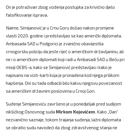
On je potraživan zbog vođenja postupka za krivično djelo
falsifikovanje isprava.
Naime, Simijanović je u Crnu Goru došao nakon promjene
vlasti 2020. godine i predstavljao se kao američki diplomata.
Ambasada SAD u Podgorici je zvanično obavijestila
crnogorsku policiju da jeste riječ o američkom državljaninu, ali
ne i o američkom diplomati koji radi u Ambasadi SAD u Beču pri
misiji OEBS-a, kako se Simijanović predstavljao i kako je
napisano na vizit-karti koja je pronađena kod njega prilikom
hapšenja. Oni su tada odbacili bilo kakvu njegovu povezanost
sa američkim državnim poslovima u Crnoj Gori.
Suđenje Simijanoviću završeno je u ponedjeljak pred sudijom
nikšićkog Osnovnog suda
Mirkom Kojovićem
. Kako „Dan“
nezvanično saznaje, tokom trajanja suđenja, lažni diplomata
se obratio sudu navodeći da zbog zdravstvenog stanja ne