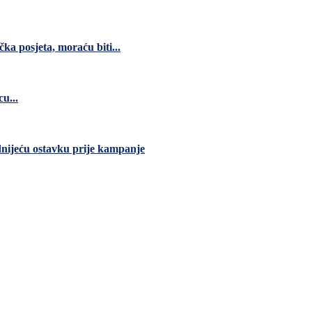
čka posjeta, moraću biti...
u...
dnijeću ostavku prije kampanje