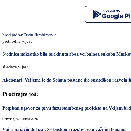
PREUZMI NA
Google P
brod jadran
Ervin Ibrahimović
prethodna vijest
Sjednica nakratko bila prekinuta zbog verbalnog sukoba Markovi
sljedeća vijest
Akcionari: Vrijeme je da Solana postane dio strateškog razvoja
Pročitajte još:
Potpisan ugovor za prvu fazu stambenog projekta na Veljem brdu
Četvrtak, 6 Augusta 2026,
Vučić najavio dolazak Zelenskog i razgovore o važnim temama