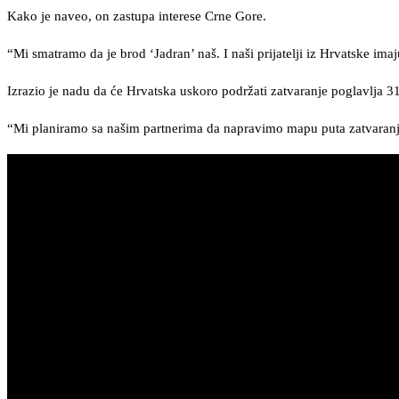
Kako je naveo, on zastupa interese Crne Gore.
“Mi smatramo da je brod ‘Jadran’ naš. I naši prijatelji iz Hrvatske ima
Izrazio je nadu da će Hrvatska uskoro podržati zatvaranje poglavlja 
“Mi planiramo sa našim partnerima da napravimo mapu puta zatvaranja