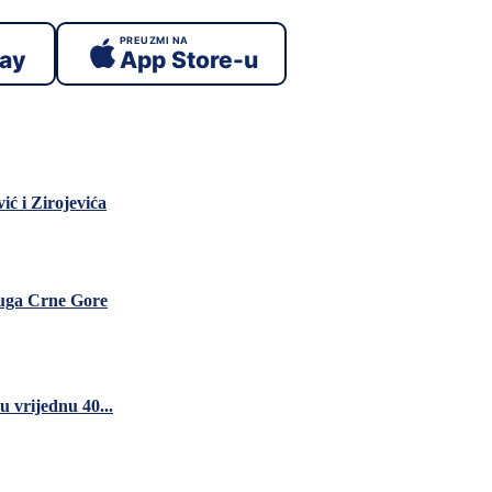
PREUZMI NA
lay
App Store-u
ć i Zirojevića
 juga Crne Gore
 vrijednu 40...