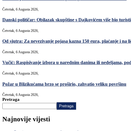
Četvrtak, 6 Augusta 2026,
Danski političar: Obilazak skupštine s Dajkovićem više bio turisti
Četvrtak, 6 Augusta 2026,
Od sjutra: Za nevezivanje pojasa kazna 150 eura, plaćanje i na lic
Četvrtak, 6 Augusta 2026,
Vučić: Raspisivanje izbora u narednim danima ili nedeljama, po
Četvrtak, 6 Augusta 2026,
Požar u Blizikućama brzo se proširio, zahvatio veliku površinu
Četvrtak, 6 Augusta 2026,
Pretraga
Pretraga
Najnovije vijesti