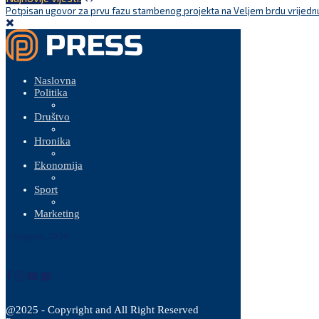
Potpisan ugovor za prvu fazu stambenog projekta na Veljem brdu vrijednu
Naslovna
Politika
Društvo
Hronika
Ekonomija
Sport
Marketing
6 Augusta, 2026
@2025 - Copyright and All Right Reserved