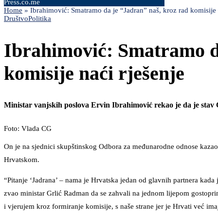
Press.co.me
Home
»
Ibrahimović: Smatramo da je “Jadran” naš, kroz rad komisije 
Društvo
Politika
Ibrahimović: Smatramo da
komisije naći rješenje
Ministar vanjskih poslova Ervin Ibrahimović rekao je da je stav
Foto: Vlada CG
On je na sjednici skupštinskog Odbora za međunarodne odnose kazao da
Hrvatskom.
“Pitanje ‘Jadrana’ – nama je Hrvatska jedan od glavnih partnera kada
zvao ministar Grlić Radman da se zahvali na jednom lijepom gostopri
i vjerujem kroz formiranje komisije, s naše strane jer je Hrvati već im