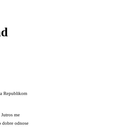
ad
 sa Republikom
. Jutros me
mo dobre odnose