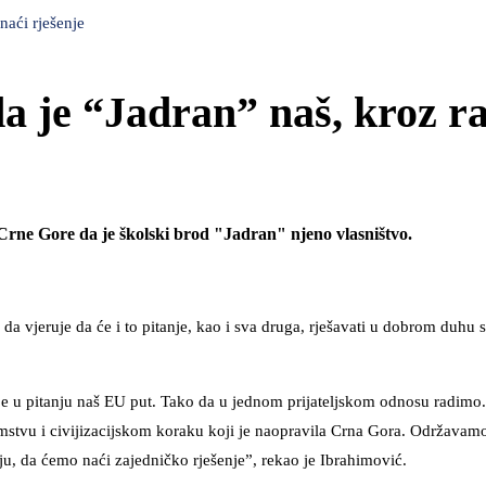
naći rješenje
 je “Jadran” naš, kroz r
 Crne Gore da je školski brod "Jadran" njeno vlasništvo.
 vjeruje da će i to pitanje, kao i sva druga, rješavati u dobrom duhu
 je u pitanju naš EU put. Tako da u jednom prijateljskom odnosu radimo
mstvu i civijizacijskom koraku koji je naopravila Crna Gora. Održava
aju, da ćemo naći zajedničko rješenje”, rekao je Ibrahimović.