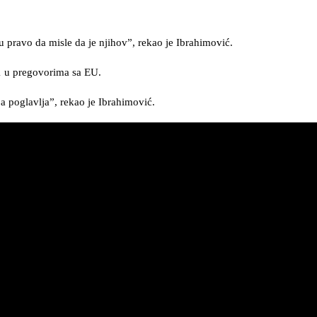
ju pravo da misle da je njihov”, rekao je Ibrahimović.
31 u pregovorima sa EU.
 poglavlja”, rekao je Ibrahimović.