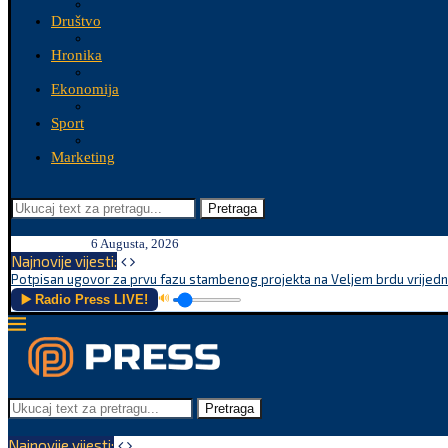
Društvo
Hronika
Ekonomija
Sport
Marketing
Pretraga
6 Augusta, 2026
Najnovije vijesti:
Potpisan ugovor za prvu fazu stambenog projekta na Veljem brdu vrijednu
▶️ Radio Press LIVE!
🔊
Pretraga
Najnovije vijesti: