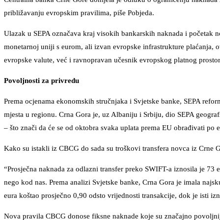
približavanju evropskim pravilima, piše Pobjeda.
Ulazak u SEPA označava kraj visokih bankarskih naknada i početak nove
monetarnoj uniji s eurom, ali izvan evropske infrastrukture plaćanja, 
evropske valute, već i ravnopravan učesnik evropskog platnog prostor
Povoljnosti za privredu
Prema ocjenama ekonomskih stručnjaka i Svjetske banke, SEPA reforme
mjesta u regionu. Crna Gora je, uz Albaniju i Srbiju, dio SEPA geograf
– što znači da će se od oktobra svaka uplata prema EU obrađivati po 
Kako su istakli iz CBCG do sada su troškovi transfera novca iz Crne 
“Prosječna naknada za odlazni transfer preko SWIFT-a iznosila je 73 e
nego kod nas. Prema analizi Svjetske banke, Crna Gora je imala najsk
eura koštao prosječno 0,90 odsto vrijednosti transakcije, dok je isti i
Nova pravila CBCG donose fiksne naknade koje su značajno povoljnije. 