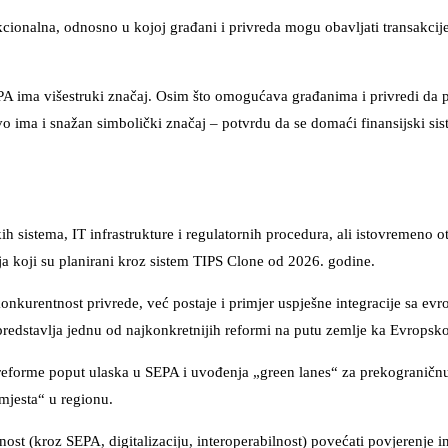
cionalna, odnosno u kojoj građani i privreda mogu obavljati transakci
PA ima višestruki značaj. Osim što omogućava građanima i privredi da p
vo ima i snažan simbolički značaj – potvrdu da se domaći finansijski si
 sistema, IT infrastrukture i regulatornih procedura, ali istovremeno o
anja koji su planirani kroz sistem TIPS Clone od 2026. godine.
kurentnost privrede, već postaje i primjer uspješne integracije sa evr
redstavlja jednu od najkonkretnijih reformi na putu zemlje ka Evropskoj
reforme poput ulaska u SEPA i uvođenja „green lanes“ za prekograničn
 mjesta“ u regionu.
nost (kroz SEPA, digitalizaciju, interoperabilnost) povećati povjerenje in