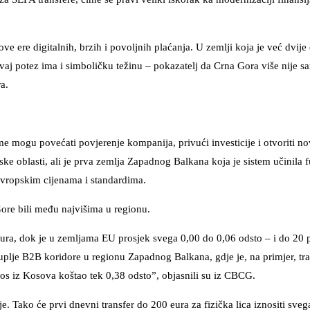
 ere digitalnih, brzih i povoljnih plaćanja. U zemlji koja je već dvije
ovaj potez ima i simboličku težinu – pokazatelj da Crna Gora više nije s
a.
 mogu povećati povjerenje kompanija, privući investicije i otvoriti n
ske oblasti, ali je prva zemlja Zapadnog Balkana koja je sistem učinila
evropskim cijenama i standardima.
Gore bili među najvišima u regionu.
ura, dok je u zemljama EU prosjek svega 0,00 do 0,06 odsto – i do 20 p
uplje B2B koridore u regionu Zapadnog Balkana, gdje je, na primjer, tr
znos iz Kosova koštao tek 0,38 odsto”, objasnili su iz CBCG.
Tako će prvi dnevni transfer do 200 eura za fizička lica iznositi sveg