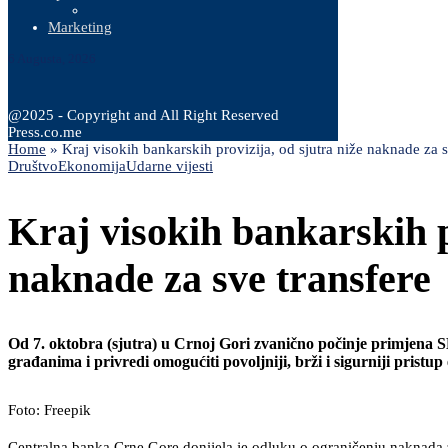
Marketing
6 Augusta, 2026
@2025 - Copyright and All Right Reserved
Press.co.me
Home
»
Kraj visokih bankarskih provizija, od sjutra niže naknade za s
Društvo
Ekonomija
Udarne vijesti
Kraj visokih bankarskih p
naknade za sve transfere
Od 7. oktobra (sjutra) u Crnoj Gori zvanično počinje primjena
građanima i privredi omogućiti povoljniji, brži i sigurniji pristu
Foto: Freepik
Centralna banka Crne Gore donijela je odluku o ograničenju naknada za