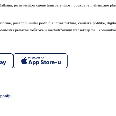
alkana, jer investitori cijene transparentnost, pouzdane mehanizme plać
orme, posebno unutar područja infrastrukture, carinske politike, digital
lađenosti i prelazne troškove u međudržavnim transakcijama i komunikaci
PREUZMI NA
lay
App Store-u
eponiju