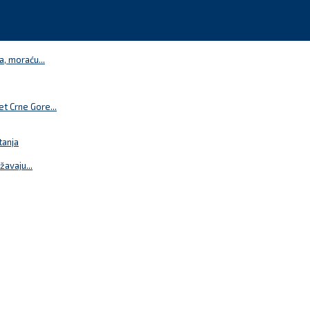
a, moraću...
t Crne Gore...
tanja
žavaju...