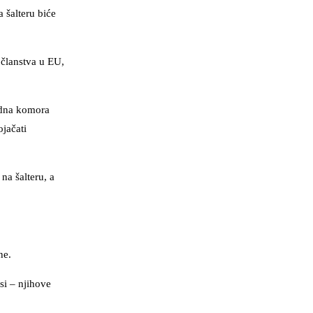
 šalteru biće
 članstva u EU,
redna komora
ojačati
na šalteru, a
ne.
si – njihove