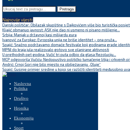
Pretraga
Najnovije vijesti:
Danski političar: Obilazak skupštine s Dajkovićem više bio turistička posjet
Kljajić obmanuo javnost: ASK nije dao ni usmeno ni pisano mišljenje...
Srbija: Manjak u državnoj kasi milijardu eura
Ivanović za Eurokaz: Evropska unija ne briše identitet – ona pruža...
Spajić: Snažno podržavamo domaće festivale koji godinama grade identite
MPNI do kraja jula realizovalo gotovo sve planirane aktivnosti
U prethodnih pet godina: Vučić tri puta odbio da glasa Rezoluciju...
MCP odgovorila Vučiću: Nedopustivo političko tumačenje litija i crkvenih pi
Andrić: Crnoj Gori nije bilo mjesto na obilježavanju „Oluje“
Spajić: Gusinje primjer sredine u kojoj se različiti identiteti međusobno uva
Naslovna
Politika
Društvo
Hronika
Ekonomija
Sport