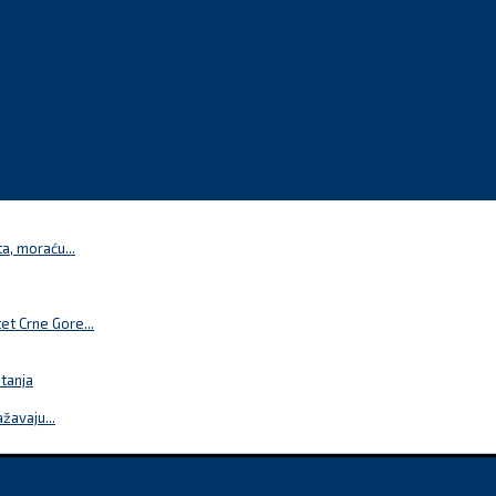
a, moraću...
t Crne Gore...
itanja
žavaju...