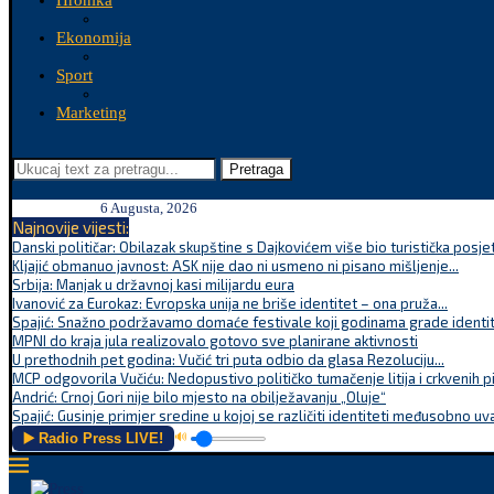
Hronika
Ekonomija
Sport
Marketing
Pretraga
6 Augusta, 2026
Najnovije vijesti:
Danski političar: Obilazak skupštine s Dajkovićem više bio turistička posjet
Kljajić obmanuo javnost: ASK nije dao ni usmeno ni pisano mišljenje...
Srbija: Manjak u državnoj kasi milijardu eura
Ivanović za Eurokaz: Evropska unija ne briše identitet – ona pruža...
Spajić: Snažno podržavamo domaće festivale koji godinama grade identite
MPNI do kraja jula realizovalo gotovo sve planirane aktivnosti
U prethodnih pet godina: Vučić tri puta odbio da glasa Rezoluciju...
MCP odgovorila Vučiću: Nedopustivo političko tumačenje litija i crkvenih p
Andrić: Crnoj Gori nije bilo mjesto na obilježavanju „Oluje“
Spajić: Gusinje primjer sredine u kojoj se različiti identiteti međusobno uva
▶️ Radio Press LIVE!
🔊