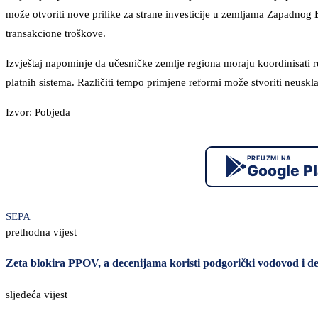
može otvoriti nove prilike za strane investicije u zemljama Zapadnog B
transakcione troškove.
Izvještaj napominje da učesničke zemlje regiona moraju koordinisati ref
platnih sistema. Različiti tempo primjene reformi može stvoriti neusk
Izvor: Pobjeda
PREUZMI NA
Google P
SEPA
prethodna vijest
Zeta blokira PPOV, a decenijama koristi podgorički vodovod i d
sljedeća vijest