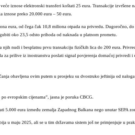
eće iznose elektronski transferi koštati 25 eura. Transakcije izvršene na
 za iznose preko 20.000 eura – 50 eura.
iliona eura, od čega čak 10,8 miliona otpada na privredu. Dugoročno, do
zgubiti oko 23,5 odsto prihoda od naknada u platnom prometu.
a njih nudi i besplatnu prvu transakciju fizičkih lica do 200 eura. Priv
a prilive iz inostranstva poslati signal povjerenja domaćoj privredi i 
aćanja obavljena ovim putem u prosjeku su dvostruko jeftinija od naloga 
ate po evropskim cijenama”, jasna je poruka CBCG.
oslati 5.000 eura između zemalja Zapadnog Balkana nego unutar SEPA zo
ja u maju 2025, ali se u tim državama sistem još ne primjenjuje u prak