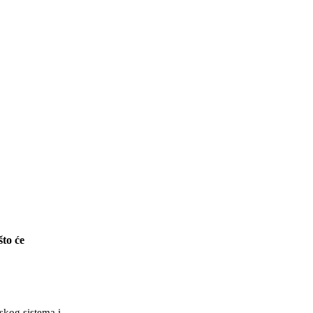
to će
skog sistema i