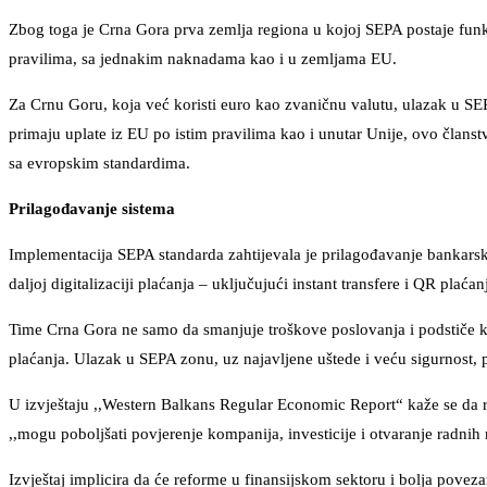
Zbog toga je Crna Gora prva zemlja regiona u kojoj SEPA postaje funk
pravilima, sa jednakim naknadama kao i u zemljama EU.
Za Crnu Goru, koja već koristi euro kao zvaničnu valutu, ulazak u SE
primaju uplate iz EU po istim pravilima kao i unutar Unije, ovo članst
sa evropskim standardima.
Prilagođavanje sistema
Implementacija SEPA standarda zahtijevala je prilagođavanje bankarskih
daljoj digitalizaciji plaćanja – uključujući instant transfere i QR plać
Time Crna Gora ne samo da smanjuje troškove poslovanja i podstiče kon
plaćanja. Ulazak u SEPA zonu, uz najavljene uštede i veću sigurnost, p
U izvještaju ,,Western Balkans Regular Economic Report“ kaže se da 
,,mogu poboljšati povjerenje kompanija, investicije i otvaranje radnih
Izvještaj implicira da će reforme u finansijskom sektoru i bolja poveza