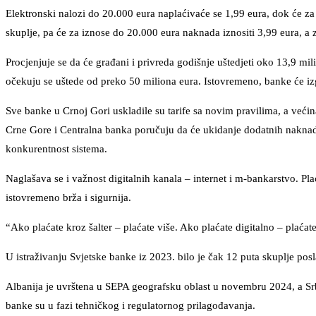
Elektronski nalozi do 20.000 eura naplaćivaće se 1,99 eura, dok će za v
skuplje, pa će za iznose do 20.000 eura naknada iznositi 3,99 eura, a
Procjenjuje se da će građani i privreda godišnje uštedjeti oko 13,9 m
očekuju se uštede od preko 50 miliona eura. Istovremeno, banke će i
Sve banke u Crnoj Gori uskladile su tarife sa novim pravilima, a većin
Crne Gore i Centralna banka poručuju da će ukidanje dodatnih naknada z
konkurentnost sistema.
Naglašava se i važnost digitalnih kanala – internet i m-bankarstvo. Pl
istovremeno brža i sigurnija.
“Ako plaćate kroz šalter – plaćate više. Ako plaćate digitalno – plać
U istraživanju Svjetske banke iz 2023. bilo je čak 12 puta skuplje p
Albanija je uvrštena u SEPA geografsku oblast u novembru 2024, a Srbi
banke su u fazi tehničkog i regulatornog prilagođavanja.