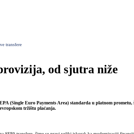
ve transfere
rovizija, od sjutra niže
 SEPA (Single Euro Payments Area) standarda u platnom prometu, š
p evropskom tržištu plaćanja.
 SEPA transfere, čime se pravi veliki iskorak ka modernizaciji finansij