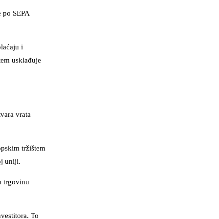
je po SEPA
laćaju i
stem usklađuje
tvara vrata
opskim tržištem
 uniji.
u trgovinu
vestitora. To