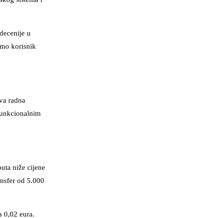
 decenije u
amo korisnik
ova radna
 funkcionalnim
uta niže cijene
ansfer od 5.000
a 0,02 eura.