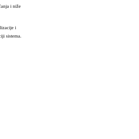
anja i niže
izacije i
ji sistema.