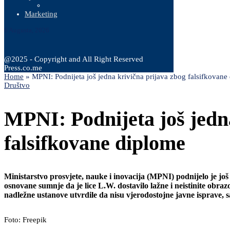
Marketing
6 Augusta, 2026
@2025 - Copyright and All Right Reserved
Press.co.me
Home
»
MPNI: Podnijeta još jedna krivična prijava zbog falsifkovane
Društvo
MPNI: Podnijeta još jedn
falsifkovane diplome
Ministarstvo prosvjete, nauke i inovacija (MPNI) podnijelo je 
osnovane sumnje da je lice L.W. dostavilo lažne i neistinite obr
nadležne ustanove utvrdile da nisu vjerodostojne javne isprave, s
Foto: Freepik