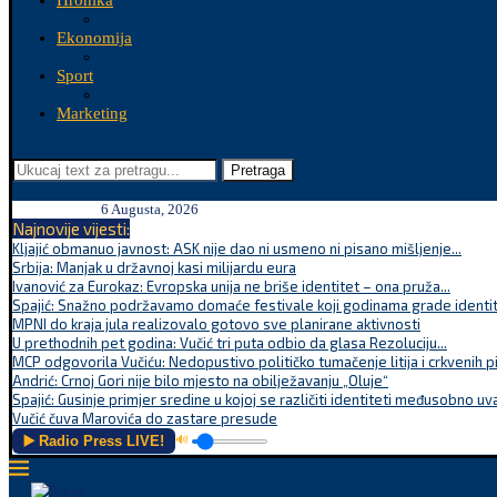
Hronika
Ekonomija
Sport
Marketing
Pretraga
6 Augusta, 2026
Najnovije vijesti:
Kljajić obmanuo javnost: ASK nije dao ni usmeno ni pisano mišljenje...
Srbija: Manjak u državnoj kasi milijardu eura
Ivanović za Eurokaz: Evropska unija ne briše identitet – ona pruža...
Spajić: Snažno podržavamo domaće festivale koji godinama grade identite
MPNI do kraja jula realizovalo gotovo sve planirane aktivnosti
U prethodnih pet godina: Vučić tri puta odbio da glasa Rezoluciju...
MCP odgovorila Vučiću: Nedopustivo političko tumačenje litija i crkvenih p
Andrić: Crnoj Gori nije bilo mjesto na obilježavanju „Oluje“
Spajić: Gusinje primjer sredine u kojoj se različiti identiteti međusobno uva
Vučić čuva Marovića do zastare presude
▶️ Radio Press LIVE!
🔊