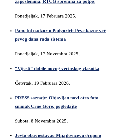
zaposlenima, RTCG spremna za potpis
Ponedjeljak, 17 Februara 2025,
Pametni nadzor u Podgorici: Prve kazne već
prvog dana rada sistema
Ponedjeljak, 17 Novembra 2025,
“Vijesti” dobile novog većinskog vlasnika
Četvrtak, 19 Februara 2026,
PRESS saznaje: Objavljen novi otro foto
snimak Crne Gore, pogledajte
Subota, 8 Novembra 2025,
Jevto obavještavao Mijajlovićevu grupu o