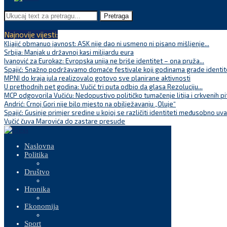
Pretraga
Najnovije vijesti:
Kljajić obmanuo javnost: ASK nije dao ni usmeno ni pisano mišljenje...
Srbija: Manjak u državnoj kasi milijardu eura
Ivanović za Eurokaz: Evropska unija ne briše identitet – ona pruža...
Spajić: Snažno podržavamo domaće festivale koji godinama grade identite
MPNI do kraja jula realizovalo gotovo sve planirane aktivnosti
U prethodnih pet godina: Vučić tri puta odbio da glasa Rezoluciju...
MCP odgovorila Vučiću: Nedopustivo političko tumačenje litija i crkvenih pi
Andrić: Crnoj Gori nije bilo mjesto na obilježavanju „Oluje“
Spajić: Gusinje primjer sredine u kojoj se različiti identiteti međusobno uva
Vučić čuva Marovića do zastare presude
Naslovna
Politika
Društvo
Hronika
Ekonomija
Sport