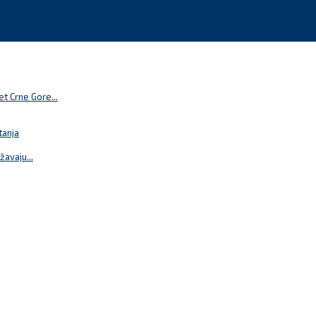
t Crne Gore...
tanja
žavaju...