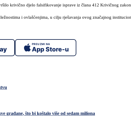
ilo krivično d‌jelo falsifikovanje isprave iz člana 412 Krivičnog zakon
žnostima i ovlašćenjima, u cilju rješavanja ovog značajnog institucio
PREUZMI NA
lay
App Store-u
stvu
 građane, što bi koštalo više od sedam miliona