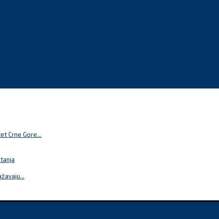
t Crne Gore...
itanja
žavaju...