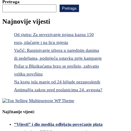
Pretraga
Pretraga
Najnovije vijesti
Od sjutra: Za nevezivanje pojasa kazna 150
eura, plaćanje i na licu mjesta
Vučić: Raspisivanje izbora u narednim danima
ili nedeljama, podnijeću ostavku prije kampanje
Požar u Blizikućama brzo se proširio, zahvatio
veliku površinu
Na kraju jula manje od 24 hiljade nezaposlenih
Antimafija zakon pred poslanicima 24. avgusta?
Najčitanije vijesti:
“Vijesti” i dio medija odbijaju povećanje plata