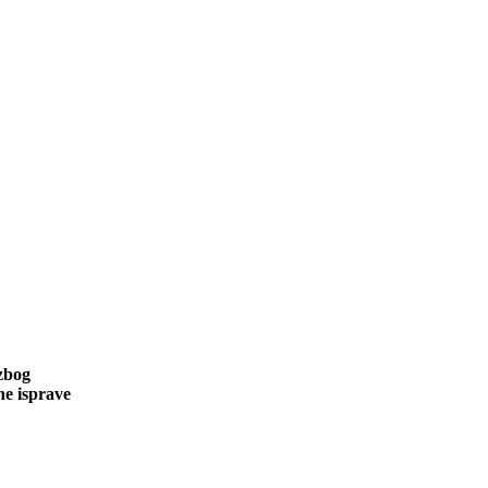
 zbog
ne isprave