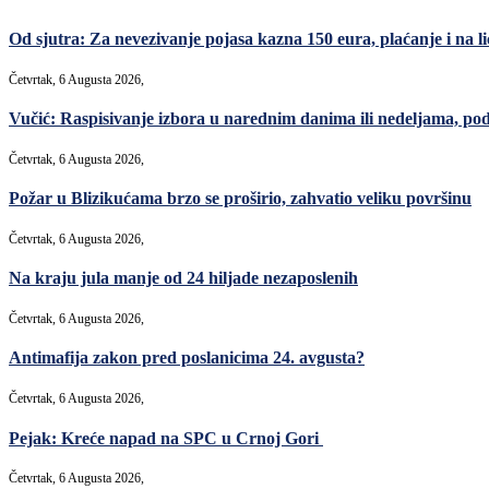
Od sjutra: Za nevezivanje pojasa kazna 150 eura, plaćanje i na lic
Četvrtak, 6 Augusta 2026,
Vučić: Raspisivanje izbora u narednim danima ili nedeljama, po
Četvrtak, 6 Augusta 2026,
Požar u Blizikućama brzo se proširio, zahvatio veliku površinu
Četvrtak, 6 Augusta 2026,
Na kraju jula manje od 24 hiljade nezaposlenih
Četvrtak, 6 Augusta 2026,
Antimafija zakon pred poslanicima 24. avgusta?
Četvrtak, 6 Augusta 2026,
Pejak: Kreće napad na SPC u Crnoj Gori
Četvrtak, 6 Augusta 2026,