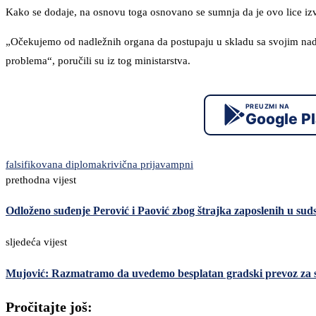
Kako se dodaje, na osnovu toga osnovano se sumnja da je ovo lice izvrš
„Očekujemo od nadležnih organa da postupaju u skladu sa svojim nadle
problema“, poručili su iz tog ministarstva.
PREUZMI NA
Google P
falsifikovana diploma
krivična prijava
mpni
prethodna vijest
Odloženo suđenje Perović i Paović zbog štrajka zaposlenih u sud
sljedeća vijest
Mujović: Razmatramo da uvedemo besplatan gradski prevoz za sve
Pročitajte još: