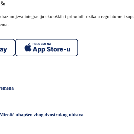
 Šu.
razumijeva integraciju ekoloških i prirodnih rizika u regulatorne i sup
tema.
PREUZMI NA
lay
App Store-u
vremena
 Mirotić uhapšen zbog dvostrukog ubistva