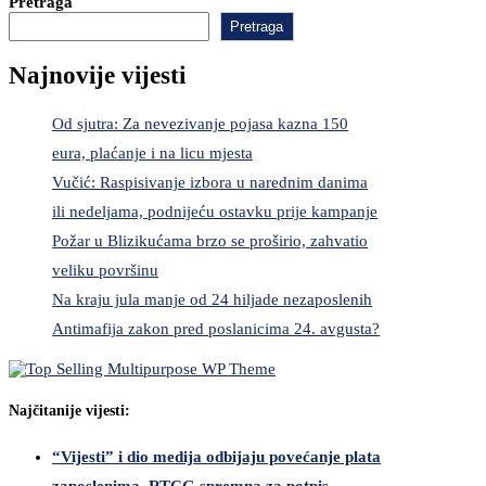
Pretraga
Pretraga
Najnovije vijesti
Od sjutra: Za nevezivanje pojasa kazna 150
eura, plaćanje i na licu mjesta
Vučić: Raspisivanje izbora u narednim danima
ili nedeljama, podnijeću ostavku prije kampanje
Požar u Blizikućama brzo se proširio, zahvatio
veliku površinu
Na kraju jula manje od 24 hiljade nezaposlenih
Antimafija zakon pred poslanicima 24. avgusta?
Najčitanije vijesti:
“Vijesti” i dio medija odbijaju povećanje plata
zaposlenima, RTCG spremna za potpis