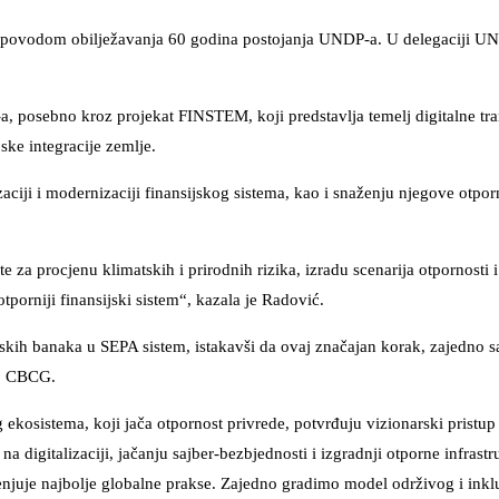
i povodom obilježavanja 60 godina postojanja UNDP-a. U delegaciji UN
 posebno kroz projekat FINSTEM, koji predstavlja temelj digitalne tr
ke integracije zemlje.
aciji i modernizaciji finansijskog sistema, kao i snaženju njegove otpor
za procjenu klimatskih i prirodnih rizika, izradu scenarija otpornosti i
otporniji finansijski sistem“, kazala je Radović.
skih banaka u SEPA sistem, istakavši da ovaj značajan korak, zajedno 
up CBCG.
kosistema, koji jača otpornost privrede, potvrđuju vizionarski pristup
igitalizaciji, jačanju sajber-bezbjednosti i izgradnji otporne infrastr
njuje najbolje globalne prakse. Zajedno gradimo model održivog i ink