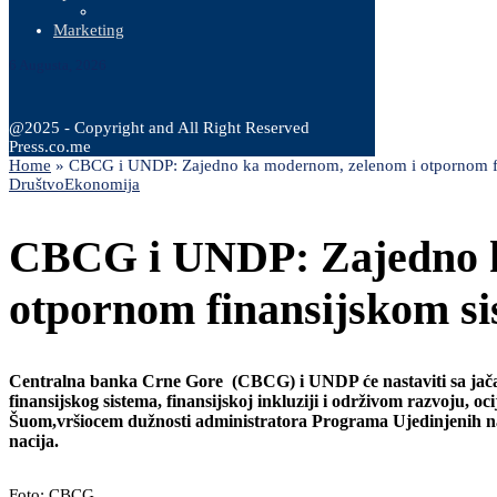
Marketing
6 Augusta, 2026
@2025 - Copyright and All Right Reserved
Press.co.me
Home
»
CBCG i UNDP: Zajedno ka modernom, zelenom i otpornom f
Društvo
Ekonomija
CBCG i UNDP: Zajedno k
otpornom finansijskom s
Centralna banka Crne Gore (CBCG) i UNDP će nastaviti sa jačaju
finansijskog sistema, finansijskoj inkluziji i održivom razvoju
Šuom,vršiocem dužnosti administratora Programa Ujedinjenih n
nacija.
Foto: CBCG