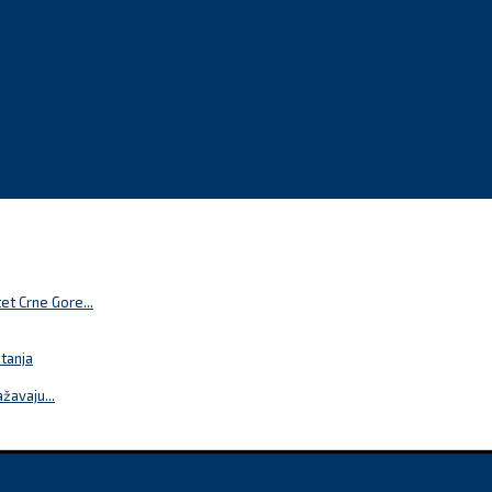
t Crne Gore...
itanja
žavaju...