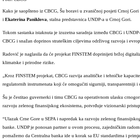
Kako je saopšteno iz CBCG, Šu boravi u zvaničnoj posjeti Crnoj Gor
i
Ekaterina Paniklova
, stalna predstavnica UNDP-a u Crnoj Gori.
Tokom sastanka istaknuta je izuzetna saradnja između CBCG i UNDP-a,
CBCG i snažan doprinos strateškim ciljevima održivog razvoja i evrops
Radović je naglasila da će projekat FINSTEM doprinijeti bržoj digitaliz
klimatske i prirodne rizike.
„Kroz FINSTEM projekat, CBCG razvija analitičke i tehničke kapacitete 
regulatornih instrumenata koji će omogućiti sigurniji, transparentniji i 
Šu je čestitao guvernerki i timu CBCG na operativnom ulasku crnogor
razvoju zelenog finansijskog ekosistema, potvrđuje vizionarski prist
“Ulazak Crne Gore u SEPA i napredak ka razvoju zelenog finansijskog e
banke. UNDP je ponosan partner u ovom procesu, zajedničkim radom na d
pomažemo da Centralna banka ide u korak sa EU standardima i primje