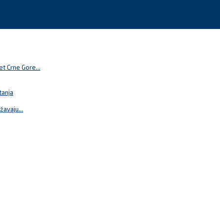
t Crne Gore...
tanja
žavaju...