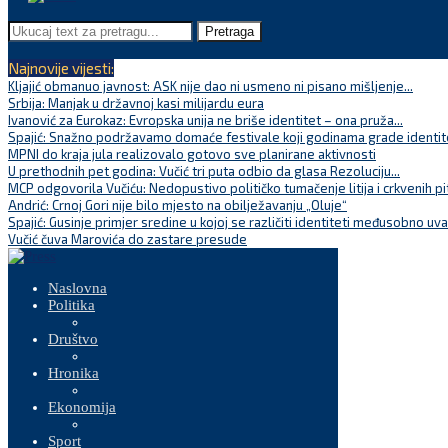
Pretraga
Najnovije vijesti:
Kljajić obmanuo javnost: ASK nije dao ni usmeno ni pisano mišljenje...
Srbija: Manjak u državnoj kasi milijardu eura
Ivanović za Eurokaz: Evropska unija ne briše identitet – ona pruža...
Spajić: Snažno podržavamo domaće festivale koji godinama grade identite
MPNI do kraja jula realizovalo gotovo sve planirane aktivnosti
U prethodnih pet godina: Vučić tri puta odbio da glasa Rezoluciju...
MCP odgovorila Vučiću: Nedopustivo političko tumačenje litija i crkvenih pi
Andrić: Crnoj Gori nije bilo mjesto na obilježavanju „Oluje“
Spajić: Gusinje primjer sredine u kojoj se različiti identiteti međusobno uva
Vučić čuva Marovića do zastare presude
Naslovna
Politika
Društvo
Hronika
Ekonomija
Sport