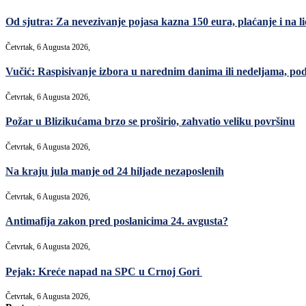
Od sjutra: Za nevezivanje pojasa kazna 150 eura, plaćanje i na lic
Četvrtak, 6 Augusta 2026,
Vučić: Raspisivanje izbora u narednim danima ili nedeljama, po
Četvrtak, 6 Augusta 2026,
Požar u Blizikućama brzo se proširio, zahvatio veliku površinu
Četvrtak, 6 Augusta 2026,
Na kraju jula manje od 24 hiljade nezaposlenih
Četvrtak, 6 Augusta 2026,
Antimafija zakon pred poslanicima 24. avgusta?
Četvrtak, 6 Augusta 2026,
Pejak: Kreće napad na SPC u Crnoj Gori
Četvrtak, 6 Augusta 2026,