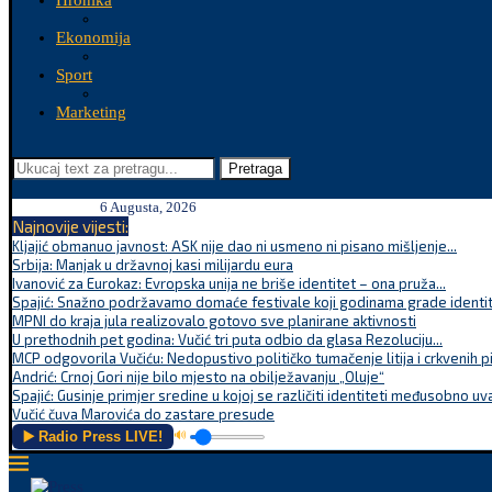
Hronika
Ekonomija
Sport
Marketing
Pretraga
6 Augusta, 2026
Najnovije vijesti:
Kljajić obmanuo javnost: ASK nije dao ni usmeno ni pisano mišljenje...
Srbija: Manjak u državnoj kasi milijardu eura
Ivanović za Eurokaz: Evropska unija ne briše identitet – ona pruža...
Spajić: Snažno podržavamo domaće festivale koji godinama grade identite
MPNI do kraja jula realizovalo gotovo sve planirane aktivnosti
U prethodnih pet godina: Vučić tri puta odbio da glasa Rezoluciju...
MCP odgovorila Vučiću: Nedopustivo političko tumačenje litija i crkvenih p
Andrić: Crnoj Gori nije bilo mjesto na obilježavanju „Oluje“
Spajić: Gusinje primjer sredine u kojoj se različiti identiteti međusobno uva
Vučić čuva Marovića do zastare presude
▶️ Radio Press LIVE!
🔊