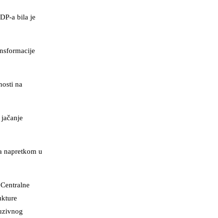
DP-a bila je
ansformacije
nosti na
 jačanje
sa napretkom u
 Centralne
ukture
luzivnog