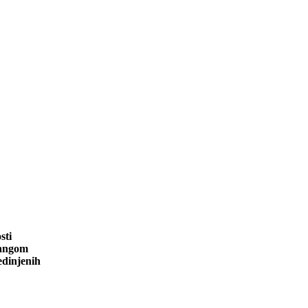
sti
iangom
edinjenih