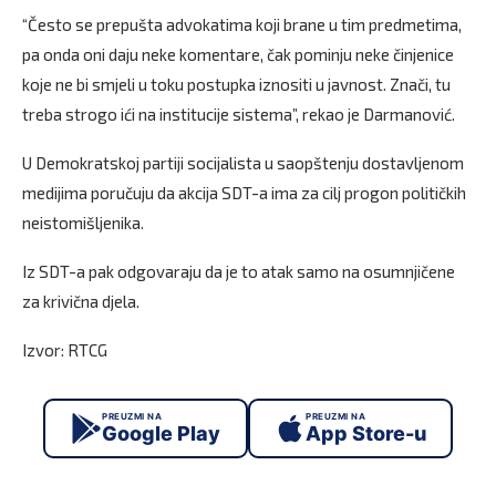
“Često se prepušta advokatima koji brane u tim predmetima,
pa onda oni daju neke komentare, čak pominju neke činjenice
koje ne bi smjeli u toku postupka iznositi u javnost. Znači, tu
treba strogo ići na institucije sistema”, rekao je Darmanović.
U Demokratskoj partiji socijalista u saopštenju dostavljenom
medijima poručuju da akcija SDT-a ima za cilj progon političkih
neistomišljenika.
Iz SDT-a pak odgovaraju da je to atak samo na osumnjičene
za krivična djela.
Izvor: RTCG
PREUZMI NA
PREUZMI NA
Google Play
App Store-u