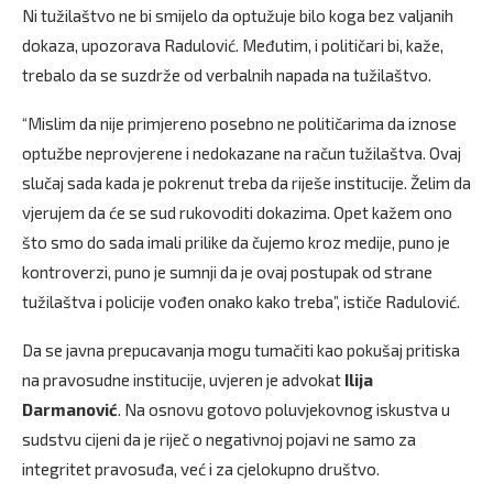
Ni tužilaštvo ne bi smijelo da optužuje bilo koga bez valjanih
dokaza, upozorava Radulović. Međutim, i političari bi, kaže,
trebalo da se suzdrže od verbalnih napada na tužilaštvo.
“Mislim da nije primjereno posebno ne političarima da iznose
optužbe neprovjerene i nedokazane na račun tužilaštva. Ovaj
slučaj sada kada je pokrenut treba da riješe institucije. Želim da
vjerujem da će se sud rukovoditi dokazima. Opet kažem ono
što smo do sada imali prilike da čujemo kroz medije, puno je
kontroverzi, puno je sumnji da je ovaj postupak od strane
tužilaštva i policije vođen onako kako treba”, ističe Radulović.
Da se javna prepucavanja mogu tumačiti kao pokušaj pritiska
na pravosudne institucije, uvjeren je advokat
Ilija
Darmanović
. Na osnovu gotovo poluvjekovnog iskustva u
sudstvu cijeni da je riječ o negativnoj pojavi ne samo za
integritet pravosuđa, već i za cjelokupno društvo.