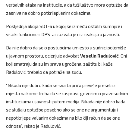
verbalnih ataka na institucije, a da tužilaštvo mora optužbe da
zasniva na dobro potkrijepljenim dokazima.
Posljednja akcija SDT-a u kojoj se između ostalih sumnjiče i
visoki funkcioneri DPS-a izazvala je niz reakcija u javnosti.
Da nije dobro da se o postupcima umjesto u sudnici polemiše
u javnom prostoru, ocjenjuje advokat
Veselin Radulović
. Oni
koji smatraju da su im prava ugrožena, zaštitu bi, kaže
Radulović, trebalo da potraže na sudu.
“Nikada nije dobro kada se sva ta priča previše preseli iz
mjesta na kome treba da se raspravi, govorim o pravosudnim
institucijama u javnosti putem medija. Nikada nije dobro kada
se slušaju optužbe posebno ako se one ne argumentuju i
nepotkrijepe valjanim dokazima na bilo čiji račun da se one
odnose”, rekao je Radulović.