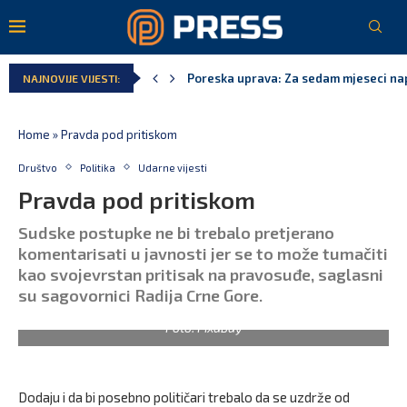
Poreska uprava: Za sedam mjeseci napl
NAJNOVIJE VIJESTI:
Laković: Crna Gora nije dobila zvaničn
Crna Gora neće biti domaćin migrants
Aerodromi Crne Gore za sedam mjeseci
EPCG: Sistem stabilan, Termoelektran
Spajić: Crna Gora neće prihvatiti cent
Home
»
Pravda pod pritiskom
Društvo
Politika
Udarne vijesti
Pravda pod pritiskom
Sudske postupke ne bi trebalo pretjerano
komentarisati u javnosti jer se to može tumačiti
kao svojevrstan pritisak na pravosuđe, saglasni
su sagovornici Radija Crne Gore.
Foto: Pixabay
Dodaju i da bi posebno političari trebalo da se uzdrže od