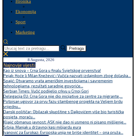
Hronika
Ekonomija
Sport
Marketing
Pretraga
8 Augusta, 2026
Najnovije vijesti:
Kao iz snova – Crna Gora u finalu Svjetskog prvenstva!
Pejak: Hoće li Milan Knežević i Vučića nazvati izdajnikom zbog dolaska...
Spajić: Otvaramo vrata američkim investicijama i savremenim
tehnologijama, rezultati saradnje govoriće...
Serbian Times: Vučić podijelio crkvu u Crnoj Gori
Delegacija EU: Crna Gora nije dio inicijative za centre za migrante,...
Potpisan ugovor za prvu fazu stambenog projekta na Veljem brdu
vrijednu...
Danski političar: Obilazak skupštine s Dajkovićem više bio turistička
posjeta, moraću...
Kljajić obmanuo javnost: ASK nije dao ni usmeno ni pisano mišljenje...
Srbija: Manjak u državnoj kasi milijardu eura
Ivanović za Eurokaz: Evropska unija ne briše identitet – ona pruža...