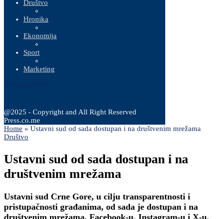
Društvo
Hronika
Ekonomija
Sport
Marketing
8 Augusta, 2026
@2025 - Copyright and All Right Reserved
Press.co.me
Home
»
Ustavni sud od sada dostupan i na društvenim mrežama
Društvo
Ustavni sud od sada dostupan i na
društvenim mrežama
Ustavni sud Crne Gore, u cilju transparentnosti i
pristupačnosti građanima, od sada je dostupan i na
društvenim mrežama, Facebook-u, Instagram-u i X-u.