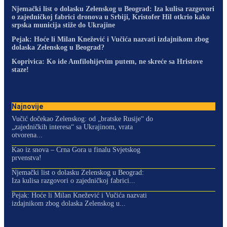
Njemački list o dolasku Zelenskog u Beograd: Iza kulisa razgovori
o zajedničkoj fabrici dronova u Srbiji, Kristofer Hil otkrio kako
srpska municija stiže do Ukrajine
Pejak: Hoće li Milan Knežević i Vučića nazvati izdajnikom zbog
dolaska Zelenskog u Beograd?
Koprivica: Ko ide Amfilohijevim putem, ne skreće sa Hristove
staze!
Najnovije
Vučić dočekao Zelenskog: od „bratske Rusije“ do
„zajedničkih interesa“ sa Ukrajinom, vrata
otvorena...
Kao iz snova – Crna Gora u finalu Svjetskog
prvenstva!
Njemački list o dolasku Zelenskog u Beograd:
Iza kulisa razgovori o zajedničkoj fabrici...
Pejak: Hoće li Milan Knežević i Vučića nazvati
izdajnikom zbog dolaska Zelenskog u...