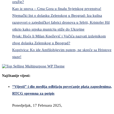
oružje?
Kao iz snova – Crna Gora u finalu Svjetskog prvenstva!
Njemački list o dolasku Zelenskog u Beograd: Iza kulisa
razgovori o zajedničkoj fabrici dronova u Srbiji, Kristofer Hil
otkrio kako srpska municija stiže do Ukrajine
Pejak: Hoće li Milan Knežević i Vučića nazvati izdajnikom
zbog dolaska Zelenskog u Beograd?
Koprivica: Ko ide Amfilohijevim putem, ne skreće sa Hristove
staze!
Najčitanije vijesti:
“Vijesti” i dio medija odbijaju povećanje plata zaposlenima,
RTCG spremna za potpis
Ponedjeljak, 17 Februara 2025,