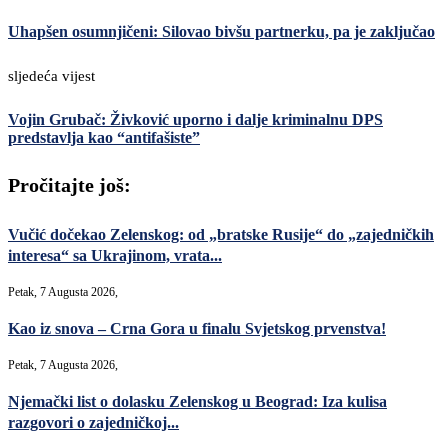
Uhapšen osumnjičeni: Silovao bivšu partnerku, pa je zaključao
sljedeća vijest
Vojin Grubač: Živković uporno i dalje kriminalnu DPS
predstavlja kao “antifašiste”
Pročitajte još:
Vučić dočekao Zelenskog: od „bratske Rusije“ do „zajedničkih
interesa“ sa Ukrajinom, vrata...
Petak, 7 Augusta 2026,
Kao iz snova – Crna Gora u finalu Svjetskog prvenstva!
Petak, 7 Augusta 2026,
Njemački list o dolasku Zelenskog u Beograd: Iza kulisa
razgovori o zajedničkoj...