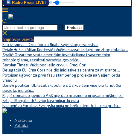
Radio Press LIVE!
Pretraga
Najnovije vijesti:
Kao iz snova – Crna Gora u finalu Svjetskog prvenstva!
Pejak: Hoće li Milan Knežević i Vučića nazvati izdajnikom zbog dolaska...
Spajić: Otvaramo vrata američkim investicijama i savremenim
tehnologijama, rezultati saradnje govoriće...
Serbian Times: Vučić podijelio crkvu u Crnoj Gori
Delegacija EU: Crna Gora nije dio inicijative za centre za migrante,...
Potpisan ugovor za prvu fazu stambenog projekta na Veljem brdu
vrijednu...
Danski političar: Obilazak skupštine s Dajkovićem više bio turistička
posjeta, moraću...
Kljajić obmanuo javnost: ASK nije dao ni usmeno ni pisano mišljenje...
Srbija: Manjak u državnoj kasi milijardu eura
Ivanović za Eurokaz: Evropska unija ne briše identitet – ona pruža...
Naslovna
Politika