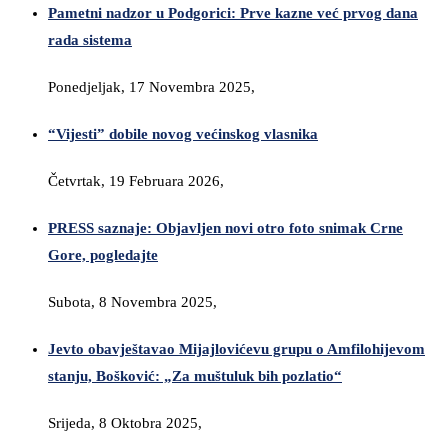
Pametni nadzor u Podgorici: Prve kazne već prvog dana
rada sistema
Ponedjeljak, 17 Novembra 2025,
“Vijesti” dobile novog većinskog vlasnika
Četvrtak, 19 Februara 2026,
PRESS saznaje: Objavljen novi otro foto snimak Crne
Gore, pogledajte
Subota, 8 Novembra 2025,
Jevto obavještavao Mijajlovićevu grupu o Amfilohijevom
stanju, Bošković: „Za muštuluk bih pozlatio“
Srijeda, 8 Oktobra 2025,