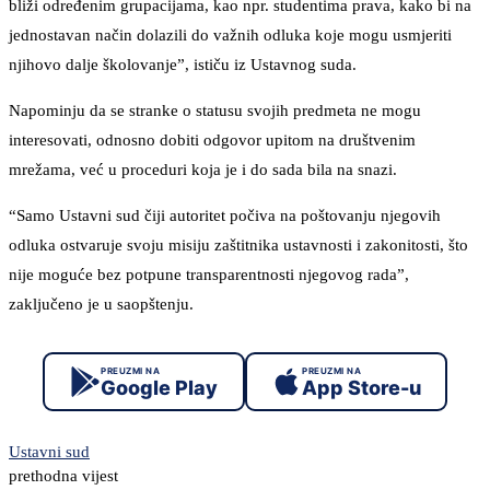
bliži određenim grupacijama, kao npr. studentima prava, kako bi na
jednostavan način dolazili do važnih odluka koje mogu usmjeriti
njihovo dalje školovanje”, ističu iz Ustavnog suda.
Napominju da se stranke o statusu svojih predmeta ne mogu
interesovati, odnosno dobiti odgovor upitom na društvenim
mrežama, već u proceduri koja je i do sada bila na snazi.
“Samo Ustavni sud čiji autoritet počiva na poštovanju njegovih
odluka ostvaruje svoju misiju zaštitnika ustavnosti i zakonitosti, što
nije moguće bez potpune transparentnosti njegovog rada”,
zaključeno je u saopštenju.
PREUZMI NA
PREUZMI NA
Google Play
App Store-u
Ustavni sud
prethodna vijest