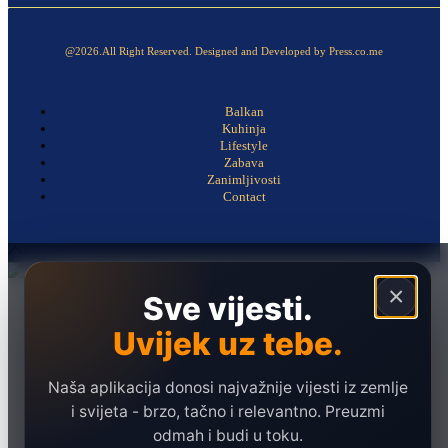
@2026.All Right Reserved. Designed and Developed by Press.co.me
Balkan
Kuhinja
Lifestyle
Zabava
Zanimljivosti
Contact
×
Sve vijesti.
Naslovna
Politika
Uvijek uz tebe.
Društvo
Naša aplikacija donosi najvažnije vijesti iz zemlje
Hronika
i svijeta - brzo, tačno i relevantno. Preuzmi
Ekonomija
odmah i budi u toku.