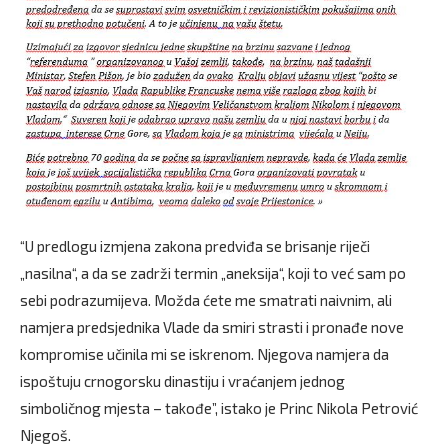
“U predlogu izmjena zakona predviđa se brisanje riječi
„nasilna“, a da se zadrži termin „aneksija“, koji to već sam po
sebi podrazumijeva. Možda ćete me smatrati naivnim, ali
namjera predsjednika Vlade da smiri strasti i pronađe nove
kompromise učinila mi se iskrenom. Njegova namjera da
ispoštuju crnogorsku dinastiju i vraćanjem jednog
simboličnog mjesta – takođe”, istako je Princ Nikola Petrović
Njegoš.