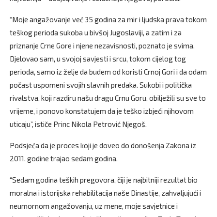
“Moje angažovanje već 35 godina za mir i ljudska prava tokom
teškog perioda sukoba u bivšoj Jugoslaviji, a zatim i za
priznanje Crne Gore i njene nezavisnosti, poznato je svima.
Djelovao sam, u svojoj savjesti i srcu, tokom cijelog tog
perioda, samo iz želje da budem od koristi Crnoj Gori i da odam
počast uspomeni svojih slavnih predaka. Sukobi i politička
rivalstva, koji razdiru našu dragu Crnu Goru, obilježili su sve to
vrijeme, i ponovo konstatujem da je teško izbjeći njihovom
uticaju”, ističe Princ Nikola Petrović Njegoš.
Podsjeća da je proces koji je doveo do donošenja Zakona iz
2011. godine trajao sedam godina.
“Sedam godina teških pregovora, čiji je najbitniji rezultat bio
moralna i istorijska rehabilitacija naše Dinastije, zahvaljujući i
neumornom angažovanju, uz mene, moje savjetnice i