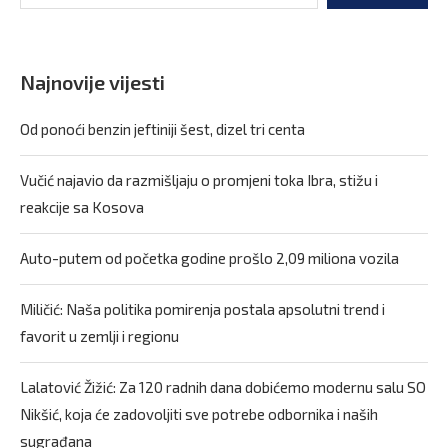
Najnovije vijesti
Od ponoći benzin jeftiniji šest, dizel tri centa
Vučić najavio da razmišljaju o promjeni toka Ibra, stižu i
reakcije sa Kosova
Auto-putem od početka godine prošlo 2,09 miliona vozila
Miličić: Naša politika pomirenja postala apsolutni trend i
favorit u zemlji i regionu
Lalatović Žižić: Za 120 radnih dana dobićemo modernu salu SO
Nikšić, koja će zadovoljiti sve potrebe odbornika i naših
sugrađana