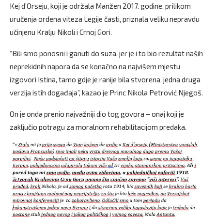
Kej d’Orseju, koji je održala Manžen 2017. godine, prilikom
uručenja ordena viteza Legije časti, priznala veliku nepravdu
učinjenu Kralju Nikoli i Crnoj Gori.
“Bili smo ponosni i ganuti do suza, jer je i to bio rezultat naših
neprekidnih napora da se konačno na najvišem mjestu
izgovori Istina, tamo gdje je ranije bila stvorena jedna druga
verzija istih događaja”, kazao je Princ Nikola Petrović Njegoš.
On je onda prenio najvažniji dio tog govora – onaj koji je
zaključio potragu za moralnom rehabilitacijom predaka.