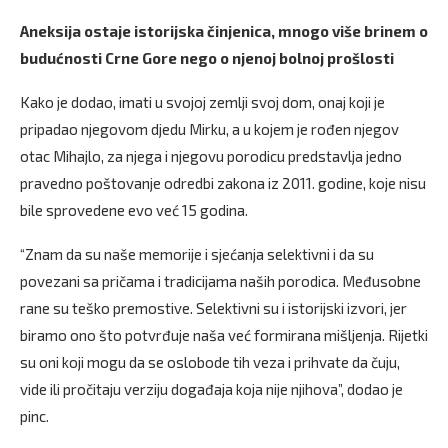
Aneksija ostaje istorijska činjenica, mnogo više brinem o
budućnosti Crne Gore nego o njenoj bolnoj prošlosti
Kako je dodao, imati u svojoj zemlji svoj dom, onaj koji je
pripadao njegovom djedu Mirku, a u kojem je rođen njegov
otac Mihajlo, za njega i njegovu porodicu predstavlja jedno
pravedno poštovanje odredbi zakona iz 2011. godine, koje nisu
bile sprovedene evo već 15 godina.
“Znam da su naše memorije i sjećanja selektivni i da su
povezani sa pričama i tradicijama naših porodica. Međusobne
rane su teško premostive. Selektivni su i istorijski izvori, jer
biramo ono što potvrđuje naša već formirana mišljenja. Rijetki
su oni koji mogu da se oslobode tih veza i prihvate da čuju,
vide ili pročitaju verziju događaja koja nije njihova”, dodao je
pinc.