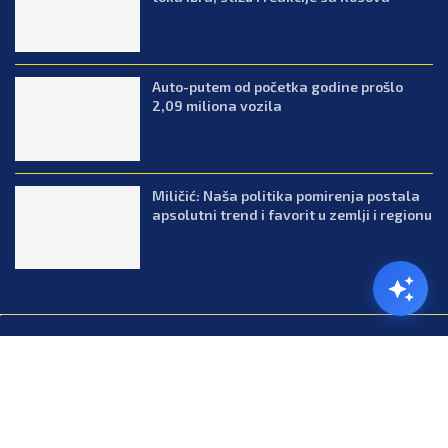
Auto-putem od početka godine prošlo
2,09 miliona vozila
Miličić: Naša politika pomirenja postala
apsolutni trend i favorit u zemlji i regionu
@2026.All Right Reserved. Designed and Developed by Press.co.me
Balkan
Kuhinja
Lifestyle
Zabava
Zanimljivosti
Contact