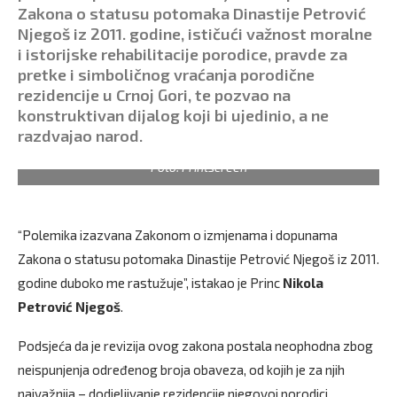
Zakona o statusu potomaka Dinastije Petrović
Njegoš iz 2011. godine, ističući važnost moralne
i istorijske rehabilitacije porodice, pravde za
pretke i simboličnog vraćanja porodične
rezidencije u Crnoj Gori, te pozvao na
konstruktivan dijalog koji bi ujedinio, a ne
razdvajao narod.
Foto: Printscreen
“Polemika izazvana Zakonom o izmjenama i dopunama
Zakona o statusu potomaka Dinastije Petrović Njegoš iz 2011.
godine duboko me rastužuje”, istakao je Princ
Nikola
Petrović Njegoš
.
Podsjeća da je revizija ovog zakona postala neophodna zbog
neispunjenja određenog broja obaveza, od kojih je za njih
najvažnija – dodjeljivanje rezidencije njegovoj porodici.