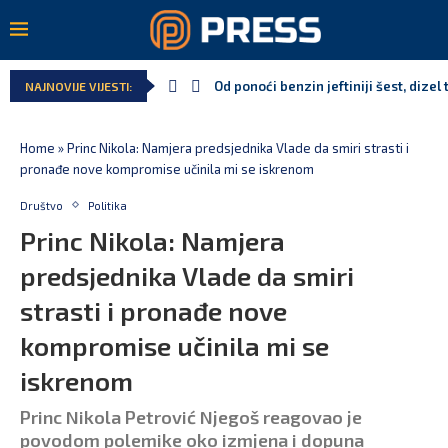
Od ponoći benzin jeftiniji šest, dizel 
NAJNOVIJE VIJESTI:
Home
»
Princ Nikola: Namjera predsjednika Vlade da smiri strasti i
pronađe nove kompromise učinila mi se iskrenom
Društvo
Politika
Princ Nikola: Namjera
predsjednika Vlade da smiri
strasti i pronađe nove
kompromise učinila mi se
iskrenom
Princ Nikola Petrović Njegoš reagovao je
povodom polemike oko izmjena i dopuna