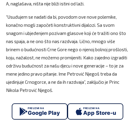
A, naglašava, ništa nije bliži istini od laži.
“Usuđujem se nadati da bi, povodom ove nove polemike,
konačno mogli započeti konstruktivni dijalozi. Sa svom
snagom i ubjeđenjem pozivam glasove koji će tražiti ono što
nas spaja, a ne ono što nas razdvaja. Lično, mnogo više
brinem o budućnosti Crne Gore nego o njenoj bolnoj prošlosti,
koju, nažalost, ne možemo promijeniti. Kako zajedno izgraditi
održivu budućnost za našu djecu i nove generacije – to je za
mene jedino pravo pitanje. Ime Petrović Njegoš treba da
ujedinjuje Crnogorce, a ne da ih razdvaja”, zaključio je Princ
Nikola Petrović Njegoš.
PREUZMI NA
PREUZMI NA
Google Play
App Store-u