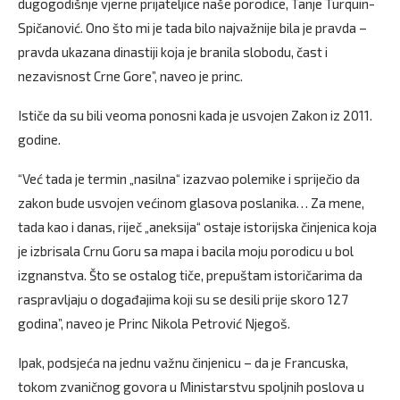
dugogodišnje vjerne prijateljice naše porodice, Tanje Turquin-
Spičanović. Ono što mi je tada bilo najvažnije bila je pravda –
pravda ukazana dinastiji koja je branila slobodu, čast i
nezavisnost Crne Gore”, naveo je princ.
Ističe da su bili veoma ponosni kada je usvojen Zakon iz 2011.
godine.
“Već tada je termin „nasilna“ izazvao polemike i spriječio da
zakon bude usvojen većinom glasova poslanika… Za mene,
tada kao i danas, riječ „aneksija“ ostaje istorijska činjenica koja
je izbrisala Crnu Goru sa mapa i bacila moju porodicu u bol
izgnanstva. Što se ostalog tiče, prepuštam istoričarima da
raspravljaju o događajima koji su se desili prije skoro 127
godina”, naveo je Princ Nikola Petrović Njegoš.
Ipak, podsjeća na jednu važnu činjenicu – da je Francuska,
tokom zvaničnog govora u Ministarstvu spoljnih poslova u