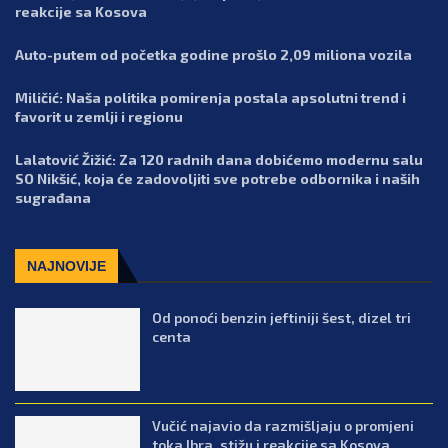
reakcije sa Kosova
Auto-putem od početka godine prošlo 2,09 miliona vozila
Miličić: Naša politika pomirenja postala apsolutni trend i
favorit u zemlji i regionu
Lalatović Žižić: Za 120 radnih dana dobićemo modernu salu
SO Nikšić, koja će zadovoljiti sve potrebe odbornika i naših
sugrađana
NAJNOVIJE
Od ponoći benzin jeftiniji šest, dizel tri
centa
Vučić najavio da razmišljaju o promjeni
toka Ibra, stižu i reakcije sa Kosova