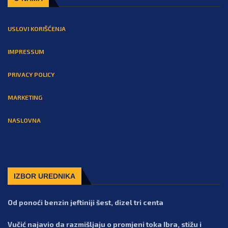
USLOVI KORIŠĆENJA
IMPRESSUM
PRIVACY POLICY
MARKETING
NASLOVNA
IZBOR UREDNIKA
Od ponoći benzin jeftiniji šest, dizel tri centa
Vučić najavio da razmišljaju o promjeni toka Ibra, stižu i