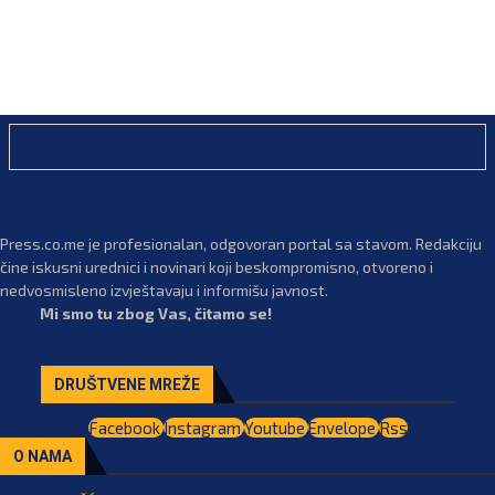
Press.co.me je profesionalan, odgovoran portal sa stavom. Redakciju
čine iskusni urednici i novinari koji beskompromisno, otvoreno i
nedvosmisleno izvještavaju i informišu javnost.
Mi smo tu zbog Vas, čitamo se!
DRUŠTVENE MREŽE
Facebook
Instagram
Youtube
Envelope
Rss
O NAMA