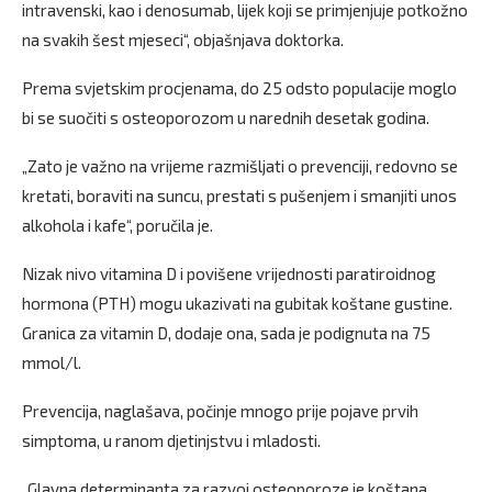
intravenski, kao i denosumab, lijek koji se primjenjuje potkožno
na svakih šest mjeseci“, objašnjava doktorka.
Prema svjetskim procjenama, do 25 odsto populacije moglo
bi se suočiti s osteoporozom u narednih desetak godina.
„Zato je važno na vrijeme razmišljati o prevenciji, redovno se
kretati, boraviti na suncu, prestati s pušenjem i smanjiti unos
alkohola i kafe“, poručila je.
Nizak nivo vitamina D i povišene vrijednosti paratiroidnog
hormona (PTH) mogu ukazivati na gubitak koštane gustine.
Granica za vitamin D, dodaje ona, sada je podignuta na 75
mmol/l.
Prevencija, naglašava, počinje mnogo prije pojave prvih
simptoma, u ranom djetinjstvu i mladosti.
„Glavna determinanta za razvoj osteoporoze je koštana