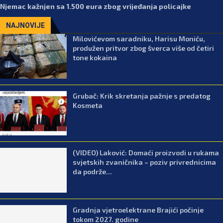
Njemac kažnjen sa 1.500 eura zbog vrijeđanja policajke
NAJNOVIJE
Milovićevom saradniku, Harisu Moniću,
produžen pritvor zbog šverca više od četiri
tone kokaina
Grubač: Krik skretanja pažnje s predatog
Kosmeta
(VIDEO) Laković: Domaći proizvodi u rukama
svjetskih zvaničnika – poziv privrednicima
da podrže...
Gradnja vjetroelektrane Brajići počinje
tokom 2027. godine