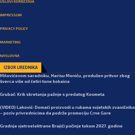
USLOVI KORIŠĆENJA
IMPRESSUM
PRIVACY POLICY
MARKETING
NASLOVNA
IZBOR UREDNIKA
Milovićevom saradniku, Harisu Moniću, produžen pritvor zbog
šverca više od četiri tone kokaina
Grubač: Krik skretanja pažnje s predatog Kosmeta
(VIDEO) Laković: Domaći proizvodi u rukama svjetskih zvaničnika
– poziv privrednicima da podrže promociju Crne Gore
Gradnja vjetroelektrane Brajići počinje tokom 2027. godine