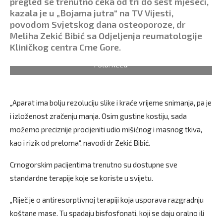
pregled se trenutno čeka od tri do šest mjeseci,
kazala je u „Bojama jutra“ na TV Vijesti,
povodom Svjetskog dana osteoporoze, dr
Meliha Zekić Bibić sa Odjeljenja reumatologije
Kliničkog centra Crne Gore.
Foto: KCCG
„Aparat ima bolju rezoluciju slike i kraće vrijeme snimanja, pa je
i izloženost zračenju manja. Osim gustine kostiju, sada
možemo preciznije procijeniti udio mišićnog i masnog tkiva,
kao i rizik od preloma“, navodi dr Zekić Bibić.
Crnogorskim pacijentima trenutno su dostupne sve
standardne terapije koje se koriste u svijetu.
„Riječ je o antiresorptivnoj terapiji koja usporava razgradnju
koštane mase. Tu spadaju bisfosfonati, koji se daju oralno ili