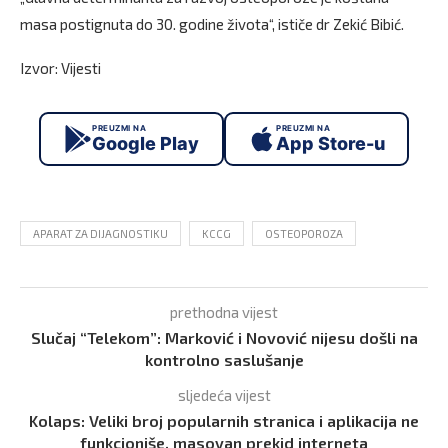
masa postignuta do 30. godine života“, ističe dr Zekić Bibić.
Izvor: Vijesti
PREUZMI NA
PREUZMI NA
Google Play
App Store-u
APARAT ZA DIJAGNOSTIKU
KCCG
OSTEOPOROZA
prethodna vijest
Slučaj “Telekom”: Marković i Novović nijesu došli na
kontrolno saslušanje
sljedeća vijest
Kolaps: Veliki broj popularnih stranica i aplikacija ne
funkcioniše, masovan prekid interneta