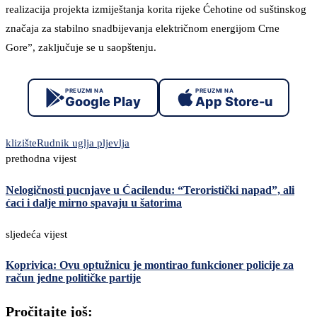
realizacija projekta izmiještanja korita rijeke Ćehotine od suštinskog
značaja za stabilno snadbijevanja električnom energijom Crne
Gore”, zaključuje se u saopštenju.
PREUZMI NA
PREUZMI NA
Google Play
App Store-u
klizište
Rudnik uglja pljevlja
prethodna vijest
Nelogičnosti pucnjave u Ćacilendu: “Teroristički napad”, ali
ćaci i dalje mirno spavaju u šatorima
sljedeća vijest
Koprivica: Ovu optužnicu je montirao funkcioner policije za
račun jedne političke partije
Pročitajte još: