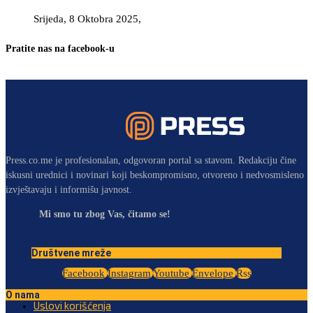
Srijeda, 8 Oktobra 2025,
Pratite nas na facebook-u
Press.co.me je profesionalan, odgovoran portal sa stavom. Redakciju čine
iskusni urednici i novinari koji beskompromisno, otvoreno i nedvosmisleno
izvještavaju i informišu javnost.
Mi smo tu zbog Vas, čitamo se!
Društvene mreže
Facebook
Instagram
Youtube
Envelope
Rss
O nama
Uslovi korišćenja