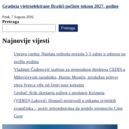
Gradnja vjetroelektrane Brajići počinje tokom 2027. godine
Petak, 7 Augusta 2026,
Pretraga
Pretraga
Najnovije vijesti
Uprava carina: Naplata prihoda porasla 5,5 odsto u odnosu na
prošlu godinu
Vladimir Čađenović izabran za generalnog direktora CEDIS-a
Milovićevom saradniku, Harisu Moniću, produžen pritvor
zbog šverca više od četiri tone kokaina
Grubač: Krik skretanja pažnje s predatog Kosmeta
(VIDEO) Laković: Domaći proizvodi u rukama svjetskih
zvaničnika – poziv privrednicima da podrže promociju Crne
Gore