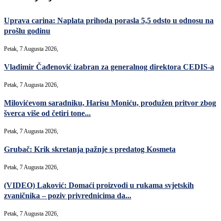
Uprava carina: Naplata prihoda porasla 5,5 odsto u odnosu na
prošlu godinu
Petak, 7 Augusta 2026,
Vladimir Čađenović izabran za generalnog direktora CEDIS-a
Petak, 7 Augusta 2026,
Milovićevom saradniku, Harisu Moniću, produžen pritvor zbog
šverca više od četiri tone...
Petak, 7 Augusta 2026,
Grubač: Krik skretanja pažnje s predatog Kosmeta
Petak, 7 Augusta 2026,
(VIDEO) Laković: Domaći proizvodi u rukama svjetskih
zvaničnika – poziv privrednicima da...
Petak, 7 Augusta 2026,