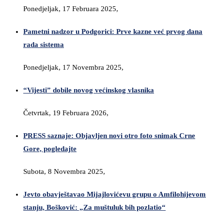
Ponedjeljak, 17 Februara 2025,
Pametni nadzor u Podgorici: Prve kazne već prvog dana
rada sistema
Ponedjeljak, 17 Novembra 2025,
“Vijesti” dobile novog većinskog vlasnika
Četvrtak, 19 Februara 2026,
PRESS saznaje: Objavljen novi otro foto snimak Crne
Gore, pogledajte
Subota, 8 Novembra 2025,
Jevto obavještavao Mijajlovićevu grupu o Amfilohijevom
stanju, Bošković: „Za muštuluk bih pozlatio“