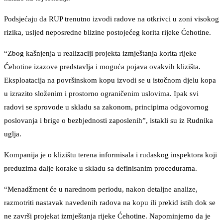
Podsjećaju da RUP trenutno izvodi radove na otkrivci u zoni visokog
rizika, usljed neposredne blizine postojećeg korita rijeke Ćehotine.
“Zbog kašnjenja u realizaciji projekta izmještanja korita rijeke
Ćehotine izazove predstavlja i moguća pojava ovakvih klizišta.
Eksploatacija na površinskom kopu izvodi se u istočnom djelu kopa
u izrazito složenim i prostorno ograničenim uslovima. Ipak svi
radovi se sprovode u skladu sa zakonom, principima odgovornog
poslovanja i brige o bezbjednosti zaposlenih”, istakli su iz Rudnika
uglja.
Kompanija je o klizištu terena informisala i rudaskog inspektora koji
preduzima dalje korake u skladu sa definisanim procedurama.
“Menadžment će u narednom periodu, nakon detaljne analize,
razmotriti nastavak navedenih radova na kopu ili prekid istih dok se
ne završi projekat izmještanja rijeke Ćehotine. Napominjemo da je