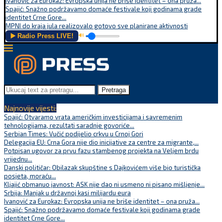
Ivanović za Eurokaz: Evropska unija ne briše identitet – ona pruža...
Spajić: Snažno podržavamo domaće festivale koji godinama grade
identitet Crne Gore...
MPNI do kraja jula realizovalo gotovo sve planirane aktivnosti
▶️ Radio Press LIVE!
🔊
Pretraga
Najnovije vijesti:
Spajić: Otvaramo vrata američkim investicijama i savremenim
tehnologijama, rezultati saradnje govoriće...
Serbian Times: Vučić podijelio crkvu u Crnoj Gori
Delegacija EU: Crna Gora nije dio inicijative za centre za migrante,...
Potpisan ugovor za prvu fazu stambenog projekta na Veljem brdu
vrijednu...
Danski političar: Obilazak skupštine s Dajkovićem više bio turistička
posjeta, moraću...
Kljajić obmanuo javnost: ASK nije dao ni usmeno ni pisano mišljenje...
Srbija: Manjak u državnoj kasi milijardu eura
Ivanović za Eurokaz: Evropska unija ne briše identitet – ona pruža...
Spajić: Snažno podržavamo domaće festivale koji godinama grade
identitet Crne Gore...