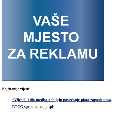
Najčitanije vijesti:
“Vijesti” i dio medija odbijaju povećanje plata zaposlenima,
RTCG spremna za potpis