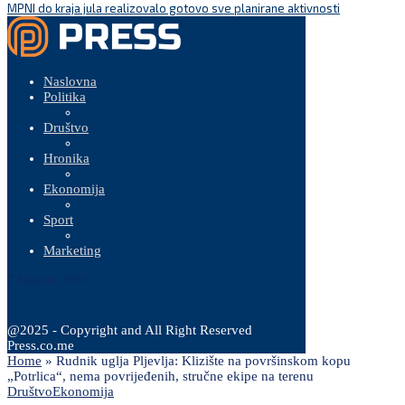
MPNI do kraja jula realizovalo gotovo sve planirane aktivnosti
Naslovna
Politika
Društvo
Hronika
Ekonomija
Sport
Marketing
7 Augusta, 2026
@2025 - Copyright and All Right Reserved
Press.co.me
Home
»
Rudnik uglja Pljevlja: Klizište na površinskom kopu
„Potrlica“, nema povrijeđenih, stručne ekipe na terenu
Društvo
Ekonomija