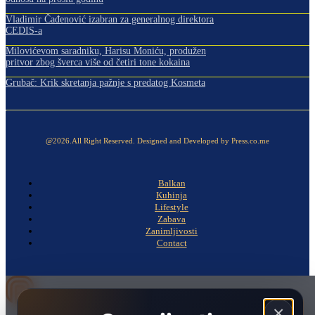
Vladimir Čađenović izabran za generalnog direktora
CEDIS-a
Milovićevom saradniku, Harisu Moniću, produžen
pritvor zbog šverca više od četiri tone kokaina
Grubač: Krik skretanja pažnje s predatog Kosmeta
@2026.All Right Reserved. Designed and Developed by Press.co.me
Balkan
Kuhinja
Lifestyle
Zabava
Zanimljivosti
Contact
×