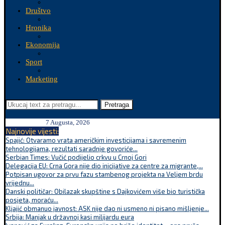
Društvo
Hronika
Ekonomija
Sport
Marketing
Pretraga
7 Augusta, 2026
Najnovije vijesti:
Spajić: Otvaramo vrata američkim investicijama i savremenim
tehnologijama, rezultati saradnje govoriće...
Serbian Times: Vučić podijelio crkvu u Crnoj Gori
Delegacija EU: Crna Gora nije dio inicijative za centre za migrante,...
Potpisan ugovor za prvu fazu stambenog projekta na Veljem brdu
vrijednu...
Danski političar: Obilazak skupštine s Dajkovićem više bio turistička
posjeta, moraću...
Kljajić obmanuo javnost: ASK nije dao ni usmeno ni pisano mišljenje...
Srbija: Manjak u državnoj kasi milijardu eura