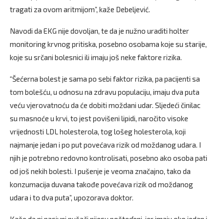
tragati za ovom aritmijom”, kaže Debeljević.
Navodi da EKG nije dovoljan, te da je nužno uraditi holter
monitoring krvnog pritiska, posebno osobama koje su starije,
koje su srčani bolesnici ili imaju još neke faktore rizika.
“Šećerna bolest je sama po sebi faktor rizika, pa pacijenti sa
tom bolešću, u odnosu na zdravu populaciju, imaju dva puta
veću vjerovatnoću da će dobiti moždani udar. Sljedeći činilac
su masnoće u krvi, to jest povišeni lipidi, naročito visoke
vrijednosti LDL holesterola, tog lošeg holesterola, koji
najmanje jedan i po put povećava rizik od moždanog udara. I
njih je potrebno redovno kontrolisati, posebno ako osoba pati
od još nekih bolesti. I pušenje je veoma značajno, tako da
konzumacija duvana takođe povećava rizik od moždanog
udara i to dva puta”, upozorava doktor.
Kaže da ni pasivni pušači nijesu pošteɗeni, jer imaju oko jedan i