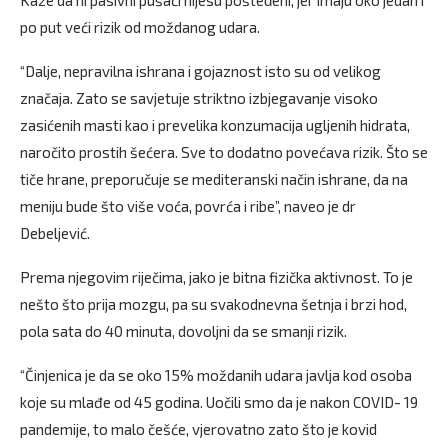
po put veći rizik od moždanog udara.
“Dalje, nepravilna ishrana i gojaznost isto su od velikog
značaja. Zato se savjetuje striktno izbjegavanje visoko
zasićenih masti kao i prevelika konzumacija ugljenih hidrata,
naročito prostih šećera. Sve to dodatno povećava rizik. Što se
tiče hrane, preporučuje se mediteranski način ishrane, da na
meniju bude što više voća, povrća i ribe”, naveo je dr
Debeljević.
Prema njegovim riječima, jako je bitna fizička aktivnost. To je
nešto što prija mozgu, pa su svakodnevna šetnja i brzi hod,
pola sata do 40 minuta, dovoljni da se smanji rizik.
“Činjenica je da se oko 15% moždanih udara javlja kod osoba
koje su mlađe od 45 godina. Uočili smo da je nakon COVID- 19
pandemije, to malo češće, vjerovatno zato što je kovid