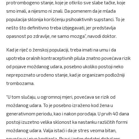
protrombogeno stanje, koje je otkrilo sve slabe tačke, koje
smo imali, a nijesmo ni znali. Da pomenem da je mlađa
populacija sklonija korišćenju psihoaktivnih supstanci. To je
nešto što definitivno treba izbjegavati, jer predstavlja
opasnost po zdravlje, ne samo mozga”, navodi doktor.
Kad je riječ o ženskoj populaciji, treba imati na umu i da
upotreba oralnih kontraceptivnih pilula znatno povećava rizik
od pojave moždanog udara, posebno ukoliko postoji neko
neprepoznato urođeno stanje, kad je organizam podložniji
trombozama.
“U tom slučaju, u ogromnoj mjeri, povećava se rizik od
moždanog udara. To je posebno izraženo kod žena u
generativnom periodu, kao i nakon porođaja. U prvih 40 dana
postoji izuzetno velika sklonost ka nastanku različitih formi
moždanog udara. Valja istaći i da je stres veoma bitan,
povećava i nivo kortizola. Pravi i jedan dodatni disbalans