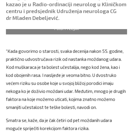
kazao je u Radio-ordinaciji neurolog u Kliničkom
centru i predsjednik Udruženja neurologa CG
dr Mladen Debeljević.
Foto: Freepik
“Kada govorimo o starosti, svaka decenija nakon 55. godine,
praktično udvostručava rizik od nastanka moždanog udara.
Kod muškaraca je ta bolest učestalija, nego kod žena, kao i
kod obojenih rasa. I nasljeđe je veoma bitno. U dvostruko
većem riziku su osobe koje u svojoj bližoj porodici imaju
nekoga ko je doživio moždani udar. Međutim, mnogo je drugih
faktora na koje možemo uticati, kojima znatno možemo
smanjiti učestalost te teške bolesti, navodi on.
Smatra se, kaže, da je čak četiri od pet moždanih udara
moguće spriječiti korekcijom faktora rizika.