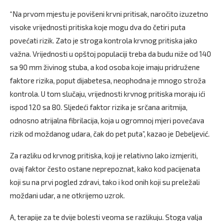
“Na prvom mjestu je povišeni krvni pritisak, naročito izuzetno
visoke vrijednosti pritiska koje mogu dva do četiri puta
povećati rizik. Zato je stroga kontrola krvnog pritiska jako
važna. Vrijednosti u opštoj populaciji treba da budu niže od 140
sa 90 mm živinog stuba, a kod osoba koje imaju pridružene
faktore rizika, poput dijabetesa, neophodna je mnogo stroža
kontrola. U tom slučaju, vrijednosti krvnog pritiska moraju ići
ispod 120 sa 80. Sljedeći faktor rizika je srčana aritmija,
odnosno atrijalna fibrilacija, koja u ogromnoj mjeri povećava
rizik od moždanog udara, čak do pet puta”, kazao je Debeljević.
Za razliku od krvnog pritiska, koji je relativno lako izmjeriti,
ovaj faktor često ostane neprepoznat, kako kod pacijenata
koji su na prvi pogled zdravi, tako i kod onih koji su preležali
moždani udar, a ne otkrijemo uzrok.
A, terapije za te dvije bolesti veoma se razlikuju. Stoga valja