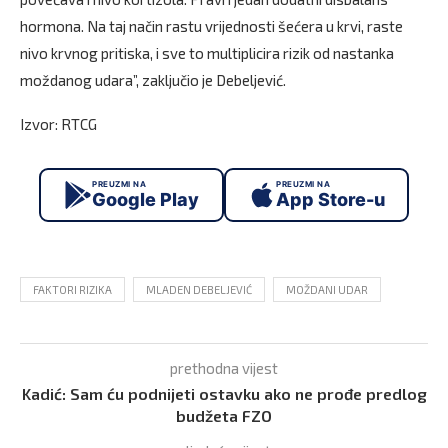
hormona. Na taj način rastu vrijednosti šećera u krvi, raste
nivo krvnog pritiska, i sve to multiplicira rizik od nastanka
moždanog udara”, zaključio je Debeljević.
Izvor: RTCG
PREUZMI NA
PREUZMI NA
Google Play
App Store-u
FAKTORI RIZIKA
MLADEN DEBELJEVIĆ
MOŽDANI UDAR
prethodna vijest
Kadić: Sam ću podnijeti ostavku ako ne prođe predlog
budžeta FZO