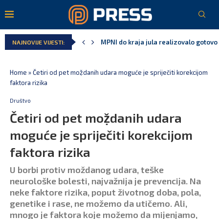
MPNI do kraja jula realizovalo gotovo
NAJNOVIJE VIJESTI:
U prethodnih pet godina: Vučić tri puta
MCP odgovorila Vučiću: Nedopustivo pol
Andrić: Crnoj Gori nije bilo mjesto na 
Spajić: Gusinje primjer sredine u kojoj
Vučić čuva Marovića do zastare pres
Home
»
Četiri od pet moẓ̌danih udara moguće je spriječiti korekcijom
faktora rizika
Društvo
Četiri od pet moẓ̌danih udara
moguće je spriječiti korekcijom
faktora rizika
U borbi protiv moždanog udara, teške
neurološke bolesti, najvažnija je prevencija. Na
neke faktore rizika, poput životnog doba, pola,
genetike i rase, ne možemo da utičemo. Ali,
mnogo je faktora koje možemo da mijenjamo,