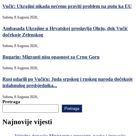
Vučić: Ukrajini nikada nećemo praviti problem na putu ka EU
Subota, 8 Augusta 2026,
Ambasada Ukrajine u Hrvatskoj proslavlja Oluju, dok Vučić
dočekuje Zelenskog
Subota, 8 Augusta 2026,
Bugarin: Migranti nisu opasnost za Crnu Goru
Subota, 8 Augusta 2026,
Rusi udarili po Vučiću: Juda srpskog i ruskog naroda dočekuje
izdahnulog predsjednika...
Subota, 8 Augusta 2026,
Pretraga
Pretraga
Najnovije vijesti
Vrijedna donacija Ministarstva prosvjete, nauke i inovacija