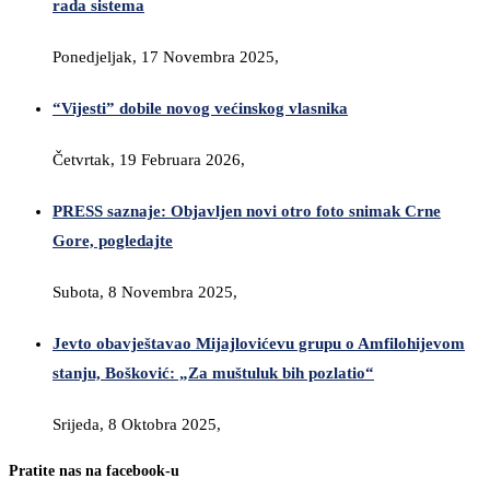
rada sistema
Ponedjeljak, 17 Novembra 2025,
“Vijesti” dobile novog većinskog vlasnika
Četvrtak, 19 Februara 2026,
PRESS saznaje: Objavljen novi otro foto snimak Crne
Gore, pogledajte
Subota, 8 Novembra 2025,
Jevto obavještavao Mijajlovićevu grupu o Amfilohijevom
stanju, Bošković: „Za muštuluk bih pozlatio“
Srijeda, 8 Oktobra 2025,
Pratite nas na facebook-u