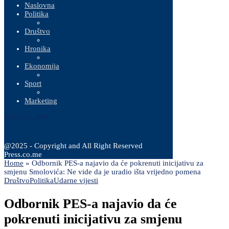
Naslovna
Politika
Društvo
Hronika
Ekonomija
Sport
Marketing
8 Augusta, 2026
@2025 - Copyright and All Right Reserved
Press.co.me
Home
»
Odbornik PES-a najavio da će pokrenuti inicijativu za
smjenu Smolovića: Ne vide da je uradio išta vrijedno pomena
Društvo
Politika
Udarne vijesti
Odbornik PES-a najavio da će
pokrenuti inicijativu za smjenu