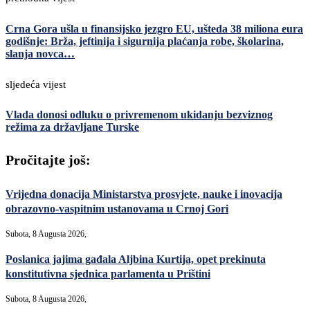
Crna Gora ušla u finansijsko jezgro EU, ušteda 38 miliona eura
godišnje: Brža, jeftinija i sigurnija plaćanja robe, školarina,
slanja novca…
sljedeća vijest
Vlada donosi odluku o privremenom ukidanju bezviznog
režima za državljane Turske
Pročitajte još:
Vrijedna donacija Ministarstva prosvjete, nauke i inovacija
obrazovno-vaspitnim ustanovama u Crnoj Gori
Subota, 8 Augusta 2026,
Poslanica jajima gađala Aljbina Kurtija, opet prekinuta
konstitutivna sjednica parlamenta u Prištini
Subota, 8 Augusta 2026,