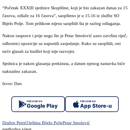
“Početak XXXIII sjednice Skupštine, koji je bio zakazan danas za 15
časova, odlaže za 16 časova”, saopšteno je u 15.16 iz službe SO
Bijelo Polje. Tom prilikom nijesu saopštili šta je razlog odlaganja.
Nakon rasprave i prije nego što je Petar Smolović uzeo završnu riječ,
odbornici opozicije su napustili zasjedanje. Kako su saopštili, oni
neće glasati za budžet koji nije razvojni.
Sjednica je nakon glasanja prekinuta, a datum njenog nastavka biće
naknadno zakazan.
Izvor: Dan
PREUZMI NA
PREUZMI NA
Google Play
App Store-u
Dražen Petrić
Opština Bijelo Polje
Petar Smolović
prethodna vijest