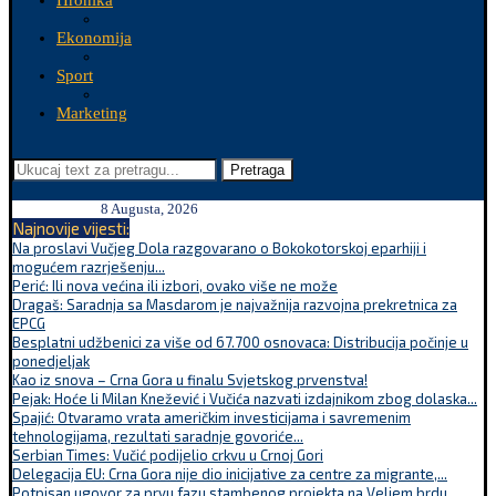
Hronika
Ekonomija
Sport
Marketing
Pretraga
8 Augusta, 2026
Najnovije vijesti:
Na proslavi Vučjeg Dola razgovarano o Bokokotorskoj eparhiji i
mogućem razrješenju...
Perić: Ili nova većina ili izbori, ovako više ne može
Dragaš: Saradnja sa Masdarom je najvažnija razvojna prekretnica za
EPCG
Besplatni udžbenici za više od 67.700 osnovaca: Distribucija počinje u
ponedjeljak
Kao iz snova – Crna Gora u finalu Svjetskog prvenstva!
Pejak: Hoće li Milan Knežević i Vučića nazvati izdajnikom zbog dolaska...
Spajić: Otvaramo vrata američkim investicijama i savremenim
tehnologijama, rezultati saradnje govoriće...
Serbian Times: Vučić podijelio crkvu u Crnoj Gori
Delegacija EU: Crna Gora nije dio inicijative za centre za migrante,...
Potpisan ugovor za prvu fazu stambenog projekta na Veljem brdu