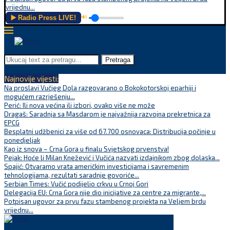
vrijednu...
▶️ Radio Press LIVE!
🔊
Pretraga
Najnovije vijesti:
Na proslavi Vučjeg Dola razgovarano o Bokokotorskoj eparhiji i
mogućem razrješenju...
Perić: Ili nova većina ili izbori, ovako više ne može
Dragaš: Saradnja sa Masdarom je najvažnija razvojna prekretnica za
EPCG
Besplatni udžbenici za više od 67.700 osnovaca: Distribucija počinje u
ponedjeljak
Kao iz snova – Crna Gora u finalu Svjetskog prvenstva!
Pejak: Hoće li Milan Knežević i Vučića nazvati izdajnikom zbog dolaska...
Spajić: Otvaramo vrata američkim investicijama i savremenim
tehnologijama, rezultati saradnje govoriće...
Serbian Times: Vučić podijelio crkvu u Crnoj Gori
Delegacija EU: Crna Gora nije dio inicijative za centre za migrante,...
Potpisan ugovor za prvu fazu stambenog projekta na Veljem brdu
vrijednu...