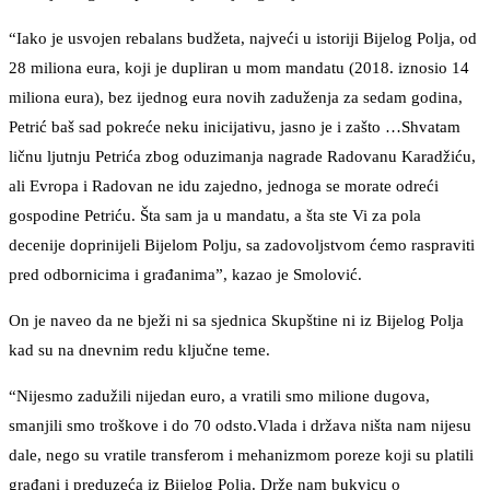
“Iako je usvojen rebalans budžeta, najveći u istoriji Bijelog Polja, od
28 miliona eura, koji je dupliran u mom mandatu (2018. iznosio 14
miliona eura), bez ijednog eura novih zaduženja za sedam godina,
Petrić baš sad pokreće neku inicijativu, jasno je i zašto …Shvatam
ličnu ljutnju Petrića zbog oduzimanja nagrade Radovanu Karadžiću,
ali Evropa i Radovan ne idu zajedno, jednoga se morate odreći
gospodine Petriću. Šta sam ja u mandatu, a šta ste Vi za pola
decenije doprinijeli Bijelom Polju, sa zadovoljstvom ćemo raspraviti
pred odbornicima i građanima”, kazao je Smolović.
On je naveo da ne bježi ni sa sjednica Skupštine ni iz Bijelog Polja
kad su na dnevnim redu ključne teme.
“Nijesmo zadužili nijedan euro, a vratili smo milione dugova,
smanjili smo troškove i do 70 odsto.Vlada i država ništa nam nijesu
dale, nego su vratile transferom i mehanizmom poreze koji su platili
građani i preduzeća iz Bijelog Polja. Drže nam bukvicu o