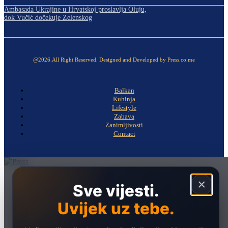
Ambasada Ukrajine u Hrvatskoj proslavlja Oluju,
dok Vučić dočekuje Zelenskog
@2026.All Right Reserved. Designed and Developed by Press.co.me
Balkan
Kuhinja
Lifestyle
Zabava
Zanimljivosti
Contact
Naslovna
×
Sve vijesti.
Politika
Uvijek uz tebe.
Društvo
Hronika