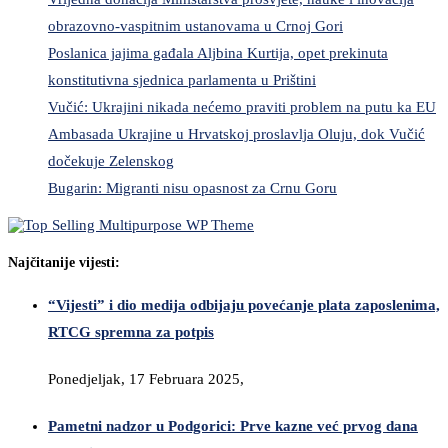
obrazovno-vaspitnim ustanovama u Crnoj Gori
Poslanica jajima gađala Aljbina Kurtija, opet prekinuta
konstitutivna sjednica parlamenta u Prištini
Vučić: Ukrajini nikada nećemo praviti problem na putu ka EU
Ambasada Ukrajine u Hrvatskoj proslavlja Oluju, dok Vučić
dočekuje Zelenskog
Bugarin: Migranti nisu opasnost za Crnu Goru
Najčitanije vijesti:
“Vijesti” i dio medija odbijaju povećanje plata zaposlenima,
RTCG spremna za potpis
Ponedjeljak, 17 Februara 2025,
Pametni nadzor u Podgorici: Prve kazne već prvog dana