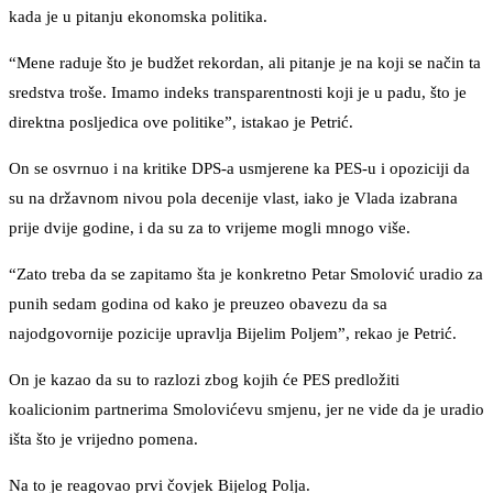
kada je u pitanju ekonomska politika.
“Mene raduje što je budžet rekordan, ali pitanje je na koji se način ta
sredstva troše. Imamo indeks transparentnosti koji je u padu, što je
direktna posljedica ove politike”, istakao je Petrić.
On se osvrnuo i na kritike DPS-a usmjerene ka PES-u i opoziciji da
su na državnom nivou pola decenije vlast, iako je Vlada izabrana
prije dvije godine, i da su za to vrijeme mogli mnogo više.
“Zato treba da se zapitamo šta je konkretno Petar Smolović uradio za
punih sedam godina od kako je preuzeo obavezu da sa
najodgovornije pozicije upravlja Bijelim Poljem”, rekao je Petrić.
On je kazao da su to razlozi zbog kojih će PES predložiti
koalicionim partnerima Smolovićevu smjenu, jer ne vide da je uradio
išta što je vrijedno pomena.
Na to je reagovao prvi čovjek Bijelog Polja.