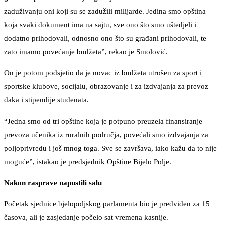
zaduživanju oni koji su se zadužili milijarde. Jedina smo opština
koja svaki dokument ima na sajtu, sve ono što smo uštedjeli i
dodatno prihodovali, odnosno ono što su građani prihodovali, te
zato imamo povećanje budžeta”, rekao je Smolović.
On je potom podsjetio da je novac iz budžeta utrošen za sport i
sportske klubove, socijalu, obrazovanje i za izdvajanja za prevoz
đaka i stipendije studenata.
“Jedna smo od tri opštine koja je potpuno preuzela finansiranje
prevoza učenika iz ruralnih područja, povećali smo izdvajanja za
poljoprivredu i još mnog toga. Sve se završava, iako kažu da to nije
moguće”, istakao je predsjednik Opštine Bijelo Polje.
Nakon rasprave napustili salu
Početak sjednice bjelopoljskog parlamenta bio je predviđen za 15
časova, ali je zasjedanje počelo sat vremena kasnije.