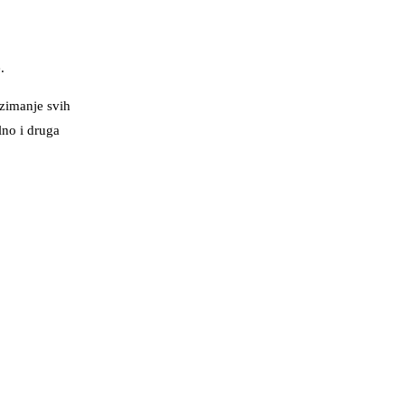
.
uzimanje svih
lno i druga