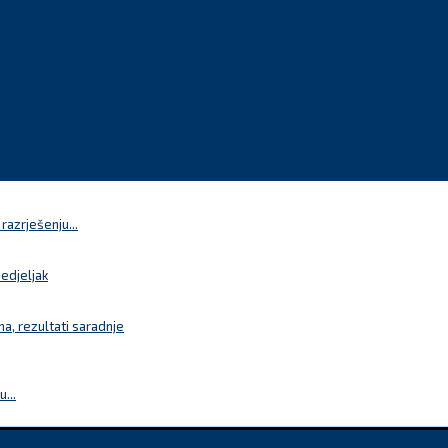
azrješenju...
nedjeljak
a, rezultati saradnje
...