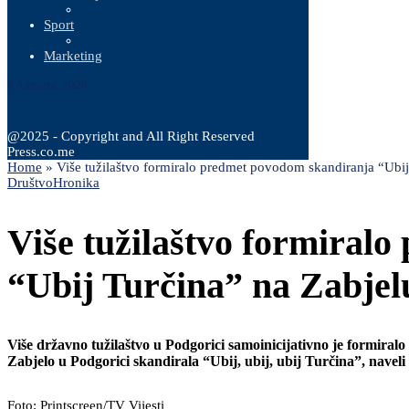
Sport
Marketing
8 Augusta, 2026
@2025 - Copyright and All Right Reserved
Press.co.me
Home
»
Više tužilaštvo formiralo predmet povodom skandiranja “Ubij
Društvo
Hronika
Više tužilaštvo formiral
“Ubij Turčina” na Zabjel
Više državno tužilaštvo u Podgorici samoinicijativno je formira
Zabjelo u Podgorici skandirala “Ubij, ubij, ubij Turčina”, naveli
Foto: Printscreen/TV Vijesti