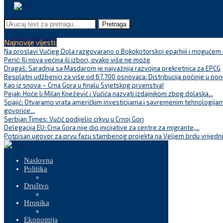
Pretraga
Najnovije vijesti:
Na proslavi Vučjeg Dola razgovarano o Bokokotorskoj eparhiji i mogućem r
Perić: Ili nova većina ili izbori, ovako više ne može
Dragaš: Saradnja sa Masdarom je najvažnija razvojna prekretnica za EPCG
Besplatni udžbenici za više od 67.700 osnovaca: Distribucija počinje u pon
Kao iz snova – Crna Gora u finalu Svjetskog prvenstva!
Pejak: Hoće li Milan Knežević i Vučića nazvati izdajnikom zbog dolaska...
Spajić: Otvaramo vrata američkim investicijama i savremenim tehnologijam
govoriće...
Serbian Times: Vučić podijelio crkvu u Crnoj Gori
Delegacija EU: Crna Gora nije dio inicijative za centre za migrante,...
Potpisan ugovor za prvu fazu stambenog projekta na Veljem brdu vrijednu
Naslovna
Politika
Društvo
Hronika
Ekonomija