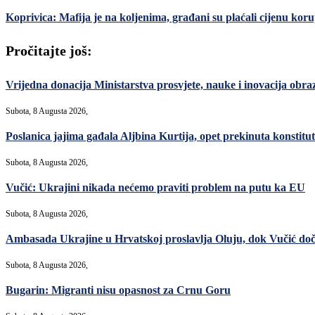
Koprivica: Mafija je na koljenima, građani su plaćali cijenu koru
Pročitajte još:
Vrijedna donacija Ministarstva prosvjete, nauke i inovacija ob
Subota, 8 Augusta 2026,
Poslanica jajima gađala Aljbina Kurtija, opet prekinuta konstitut
Subota, 8 Augusta 2026,
Vučić: Ukrajini nikada nećemo praviti problem na putu ka EU
Subota, 8 Augusta 2026,
Ambasada Ukrajine u Hrvatskoj proslavlja Oluju, dok Vučić do
Subota, 8 Augusta 2026,
Bugarin: Migranti nisu opasnost za Crnu Goru