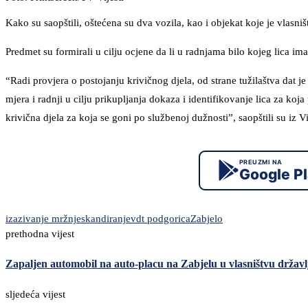
Kako su saopštili, oštećena su dva vozila, kao i objekat koje je vlasniš
Predmet su formirali u cilju ocjene da li u radnjama bilo kojeg lica im
“Radi provjera o postojanju krivičnog djela, od strane tužilaštva dat 
mjera i radnji u cilju prikupljanja dokaza i identifikovanje lica za ko
krivična djela za koja se goni po službenoj dužnosti”, saopštili su iz V
PREUZMI NA
Google P
izazivanje mržnje
skandiranje
vdt podgorica
Zabjelo
prethodna vijest
Zapaljen automobil na auto-placu na Zabjelu u vlasništvu držav
sljedeća vijest