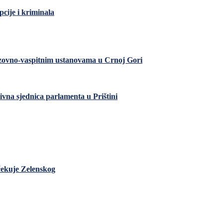
pcije i kriminala
razovno-vaspitnim ustanovama u Crnoj Gori
ivna sjednica parlamenta u Prištini
čekuje Zelenskog