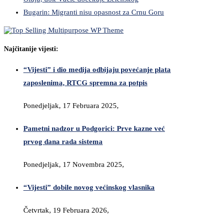
Bugarin: Migranti nisu opasnost za Crnu Goru
Najčitanije vijesti:
“Vijesti” i dio medija odbijaju povećanje plata
zaposlenima, RTCG spremna za potpis
Ponedjeljak, 17 Februara 2025,
Pametni nadzor u Podgorici: Prve kazne već
prvog dana rada sistema
Ponedjeljak, 17 Novembra 2025,
“Vijesti” dobile novog većinskog vlasnika
Četvrtak, 19 Februara 2026,