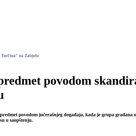
 Turčina” na Zabjelu
o predmet povodom skandir
u
lo predmet povodom jučerašnjeg događaja, kada je grupa građana u
 su u saopštenju.