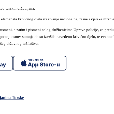
tvo turskih državljana.
a elemenata krivičnog djela izazivanje nacionalne, rasne i vjerske mržnje
je usmeni, a zatim i pismeni nalog službenicima Uprave policije, za pred
ja postoji osnov sumnje da su izvršila navedeno krivično djelo, te eventua
išeg državnog tužilaštva.
PREUZMI NA
lay
App Store-u
ljanina Turske