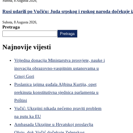
Subota, 8 Augusta 2026,
Rusi udarili po Vučiću: Juda srpskog i ruskog naroda dočekuje i
Subota, 8 Augusta 2026,
Pretraga
Pretraga
Najnovije vijesti
Vrijedna donacija Ministarstva prosvjete, nauke i
inovacija obrazovno-vaspitnim ustanovama u
Crnoj Gori
Poslanica jajima gađala Aljbina Kurtija, opet
prekinuta konstitutivna sjednica parlamenta u
Prištini
Vučić: Ukrajini nikada nećemo praviti problem
na putu ka EU
Ambasada Ukrajine u Hrvatskoj proslavlja
Oluju, dok Vučić dočekuje Zelenskog