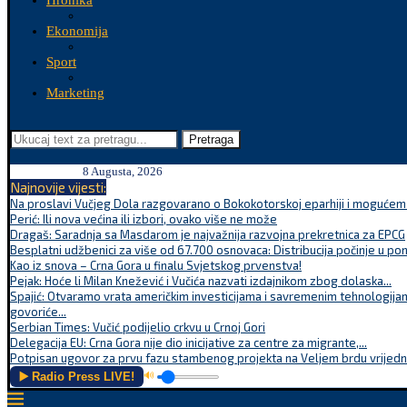
Hronika
Ekonomija
Sport
Marketing
Pretraga
8 Augusta, 2026
Najnovije vijesti:
Na proslavi Vučjeg Dola razgovarano o Bokokotorskoj eparhiji i mogućem r
Perić: Ili nova većina ili izbori, ovako više ne može
Dragaš: Saradnja sa Masdarom je najvažnija razvojna prekretnica za EPCG
Besplatni udžbenici za više od 67.700 osnovaca: Distribucija počinje u po
Kao iz snova – Crna Gora u finalu Svjetskog prvenstva!
Pejak: Hoće li Milan Knežević i Vučića nazvati izdajnikom zbog dolaska...
Spajić: Otvaramo vrata američkim investicijama i savremenim tehnologijam
govoriće...
Serbian Times: Vučić podijelio crkvu u Crnoj Gori
Delegacija EU: Crna Gora nije dio inicijative za centre za migrante,...
Potpisan ugovor za prvu fazu stambenog projekta na Veljem brdu vrijednu
▶️ Radio Press LIVE!
🔊