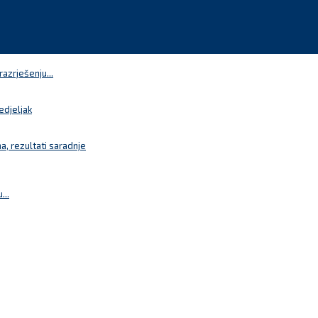
azrješenju...
edjeljak
a, rezultati saradnje
...