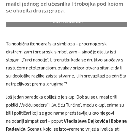
majici jednog od učesnika i trobojka pod kojom
se okupila druga grupa.
Foto: Printscreen
Ta neobična ikonografska simbioza – procrnogorski
ekstremizam i prosrpski simbolizam – sinoć je dijelila isti
slogan: „Turci napolje“. U trenutku kada se društvo suočava s
rastućom netolerancijom, ovakav prizor otvara pitanje: da li
su ideološke razlike zaista stvarne, ili ih prevazilazi zajednička
netrpeljivost prema „drugima“?
Još jedan paradoks obilježio je skup. Dok su se u masi orili
pokliči „Vučiću pederu“ i „Vučiću Turčine“, među okupljenima su
bili i političari koji se godinama predstavljaju kao njegovi
najodaniji simpatizeri – poput
Vladislava Dajkovića
i
Bobana
Radevića
. Scena u kojoj se istovremeno vrijeđa i veliča isti