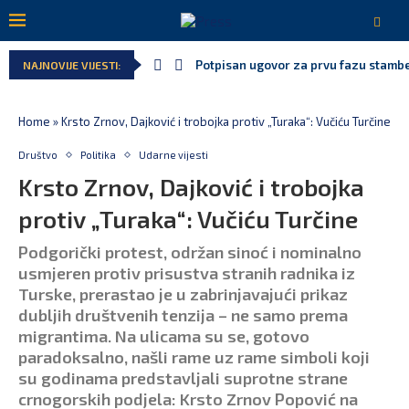
Potpisan ugovor za prvu fazu stamben
NAJNOVIJE VIJESTI:
Home
»
Krsto Zrnov, Dajković i trobojka protiv „Turaka“: Vučiću Turčine
Društvo
Politika
Udarne vijesti
Krsto Zrnov, Dajković i trobojka
protiv „Turaka“: Vučiću Turčine
Podgorički protest, održan sinoć i nominalno
usmjeren protiv prisustva stranih radnika iz
Turske, prerastao je u zabrinjavajući prikaz
dubljih društvenih tenzija – ne samo prema
migrantima. Na ulicama su se, gotovo
paradoksalno, našli rame uz rame simboli koji
su godinama predstavljali suprotne strane
crnogorskih podjela: Krsto Zrnov Popović na