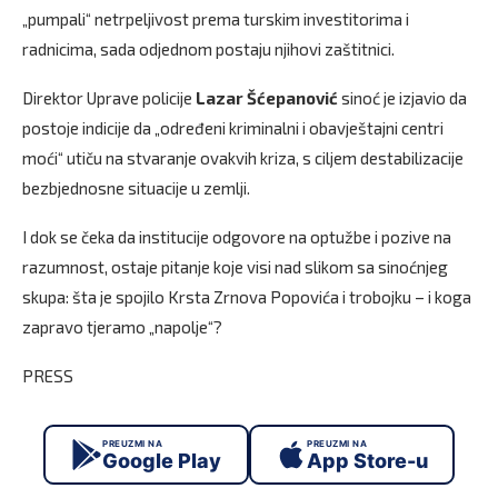
„pumpali“ netrpeljivost prema turskim investitorima i
radnicima, sada odjednom postaju njihovi zaštitnici.
Direktor Uprave policije
Lazar Šćepanović
sinoć je izjavio da
postoje indicije da „određeni kriminalni i obavještajni centri
moći“ utiču na stvaranje ovakvih kriza, s ciljem destabilizacije
bezbjednosne situacije u zemlji.
I dok se čeka da institucije odgovore na optužbe i pozive na
razumnost, ostaje pitanje koje visi nad slikom sa sinoćnjeg
skupa: šta je spojilo Krsta Zrnova Popovića i trobojku – i koga
zapravo tjeramo „napolje“?
PRESS
PREUZMI NA
PREUZMI NA
Google Play
App Store-u