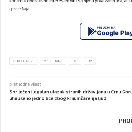
kontrolu operativno interesantnih i sa njima povezanih lica, ali i d
i prekršaja.
PREUZMI NA
Google Pla
HERCEG NOVI
MARIHUANA
OIL
UP
prethodna vijest
Spriječen ilegalan ulazak stranih državljana u Crnu Goru
uhapšeno jedno lice zbog krijumčarenja ljudi
PROČ