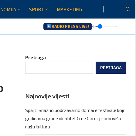
NOMIJA
SPORT
MARKETING
RADIO PRESS LIVE!
u...
Pretraga
PRETRAGA
o
Najnovije vijesti
Spajić: Snažno podržavamo domaće festivale koji
godinama grade identitet Crne Gore i promovišu
našu kulturu