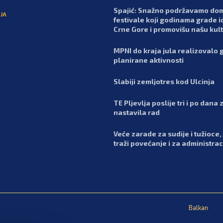
Spajić: Snažno podržavamo do
JA
festivale koji godinama grade i
Crne Gore i promovišu našu kul
MPNI do kraja jula realizovalo 
planirane aktivnosti
Slabiji zemljotres kod Ulcinja
TE Pljevlja poslije tri i po dana 
nastavila rad
Veće zarade za sudije i tužioce,
traži povećanje i za administrac
Balkan