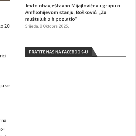
Jevto obavještavao Mijajlovićevu grupu o
Amfilohijevom stanju, Bošković: „Za
muštuluk bih pozlatio“
ko 20
Srijeda, 8 Oktobra 2025,
PRATITE NAS NA FACEBOOK-U
ici
oju se
r na
ga,