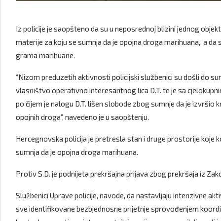
Iz policije je saopšteno da su u neposrednoj blizini jednog obje
materije za koju se sumnja da je opojna droga marihuana, a da s
grama marihuane.
“Nizom preduzetih aktivnosti policijski službenici su došli do
vlasništvo operativno interesantnog lica D.T. te je sa cjeloku
po čijem je nalogu D.T. lišen slobode zbog sumnje da je izvršio 
opojnih droga”, navedeno je u saopštenju.
Hercegnovska policija je pretresla stan i druge prostorije koje ko
sumnja da je opojna droga marihuana.
Protiv S.D. je podnijeta prekršajna prijava zbog prekršaja iz Z
Službenici Uprave policije, navode, da nastavljaju intenzivne akt
sve identifikovane bezbjednosne prijetnje sprovođenjem koordi