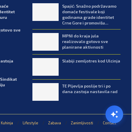
maće
Spajić: Snažno podržavamo
dentitet
domaće festivale koji
turu
godinama grade identitet
Crne Gore i promovišu...
gotovo sve
MPNI do kraja jula
realizovalo gotovo sve
planirane aktivnosti
Slabiji zemljotres kod Ulcinja
zastoja
 Sindikat
iju
TE Pljevlja poslije tri i po
dana zastoja nastavila rad
Kuhinja
Lifestyle
Zabava
Zanimljivosti
Contact