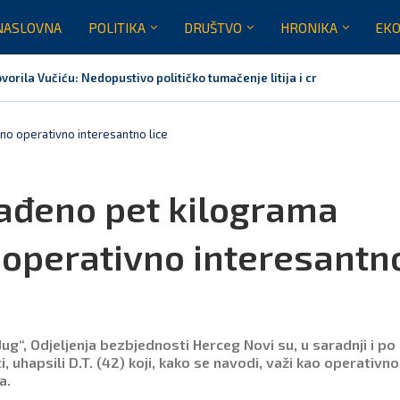
NASLOVNA
POLITIKA
DRUŠTVO
HRONIKA
EKO
orila Vučiću: Nedopustivo političko tumačenje litija i crkvenih pitanja
rnoj Gori nije bilo mjesto na obilježavanju „Oluje“
usinje primjer sredine u kojoj se različiti identiteti međusobno uvažavaj
va Marovića do zastare presude
prava: Za sedam mjeseci naplaćeno više od milijardu eura bruto...
Crna Gora nije dobila zvaničnu inicijativu za centre za migrante
o operativno interesantno lice
ađeno pet kilograma
operativno interesantn
ug“, Odjeljenja bezbjednosti Herceg Novi su, u saradnji i po
 uhapsili D.T. (42) koji, kako se navodi, važi kao operativno
a.