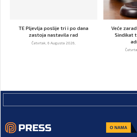
TE Pljevlja poslije tri i po dana
Veće zarade
zastoja nastavila rad
Sindikat t
ad
Četvrtak, 6 Augusta 2026,
Četvrt
O NAMA