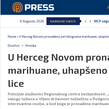
6 Augusta, 2026
MCP odgov
NAJNOVIJE VIJESTI:
Andrić: C
Spajić: G
Vučić ču
Poreska u
Laković: 
Home
»
U Herceg Novom pronađeno pet kilograma marihuane, uhapšen
Društvo
Hronika
U Herceg Novom pron
marihuane, uhapšeno 
lice
Policijski službenici Regionalnog centra bezbjednosti „J
nalogu tužioca u Višem državnom tužilaštvu u Podgorici,
interesantna osoba, a kod koga je pronađena marihuan