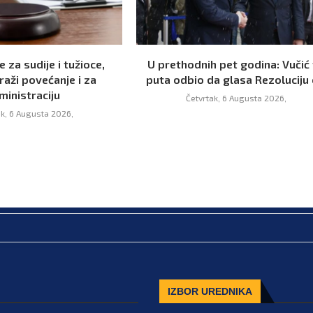
 za sudije i tužioce,
U prethodnih pet godina: Vučić 
raži povećanje i za
puta odbio da glasa Rezoluciju o
ministraciju
Četvrtak, 6 Augusta 2026,
ak, 6 Augusta 2026,
IZBOR UREDNIKA