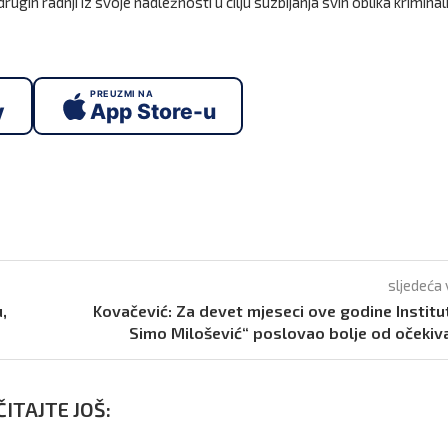
rugih radnji iz svoje nadležnosti u cilju suzbijanja svih oblika kriminal
PREUZMI NA
y
App Store-u
sljedeća 
,
Kovačević: Za devet mjeseci ove godine Institu
Simo Milošević“ poslovao bolje od očeki
ITAJTE JOŠ: