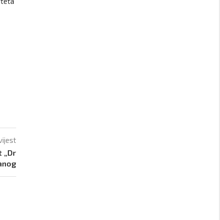
iteta
vijest
t „Dr
vanog