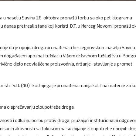
kta u naselju Savina 28. oktobra pronašli torbu sa oko pet kilograma
u danas pretresli stana koji koristi D.T. u Herceg Novom i pronašli o
 sumnje da je opojna droga pronađena u hercegnovskom naselju Savina
pnim događajem upoznat tužilac u Višem državnom tužilaštvu u Podgor
krivično djelo neovlašćena proizvodnja, držanje i stavljanje u promet
risti i S.D. (40) i kod njega je pronađena manja količina materije za k
akona o sprečavanju zloupotrebe droga.
ivnosti i odlučnu borbu protiv droga, pružajući institucionalni odgovo
nisanih aktivnosti sa fokusom na suzbijanje zloupotrebe opojnih dro