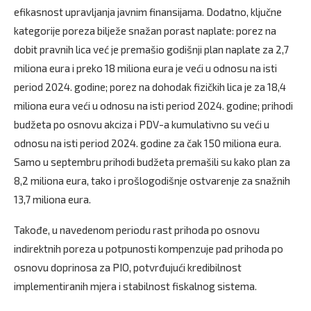
efikasnost upravljanja javnim finansijama. Dodatno, ključne
kategorije poreza bilježe snažan porast naplate: porez na
dobit pravnih lica već je premašio godišnji plan naplate za 2,7
miliona eura i preko 18 miliona eura je veći u odnosu na isti
period 2024. godine; porez na dohodak fizičkih lica je za 18,4
miliona eura veći u odnosu na isti period 2024. godine; prihodi
budžeta po osnovu akciza i PDV-a kumulativno su veći u
odnosu na isti period 2024. godine za čak 150 miliona eura.
Samo u septembru prihodi budžeta premašili su kako plan za
8,2 miliona eura, tako i prošlogodišnje ostvarenje za snažnih
13,7 miliona eura.
Takođe, u navedenom periodu rast prihoda po osnovu
indirektnih poreza u potpunosti kompenzuje pad prihoda po
osnovu doprinosa za PIO, potvrđujući kredibilnost
implementiranih mjera i stabilnost fiskalnog sistema.