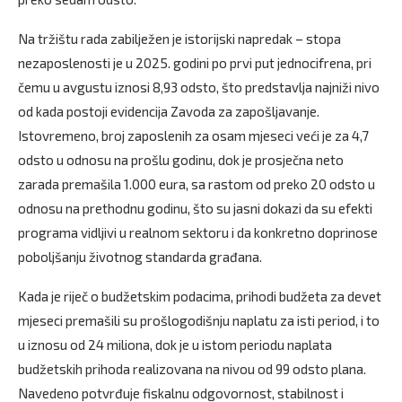
Na tržištu rada zabilježen je istorijski napredak – stopa
nezaposlenosti je u 2025. godini po prvi put jednocifrena, pri
čemu u avgustu iznosi 8,93 odsto, što predstavlja najniži nivo
od kada postoji evidencija Zavoda za zapošljavanje.
Istovremeno, broj zaposlenih za osam mjeseci veći je za 4,7
odsto u odnosu na prošlu godinu, dok je prosječna neto
zarada premašila 1.000 eura, sa rastom od preko 20 odsto u
odnosu na prethodnu godinu, što su jasni dokazi da su efekti
programa vidljivi u realnom sektoru i da konkretno doprinose
poboljšanju životnog standarda građana.
Kada je riječ o budžetskim podacima, prihodi budžeta za devet
mjeseci premašili su prošlogodišnju naplatu za isti period, i to
u iznosu od 24 miliona, dok je u istom periodu naplata
budžetskih prihoda realizovana na nivou od 99 odsto plana.
Navedeno potvrđuje fiskalnu odgovornost, stabilnost i