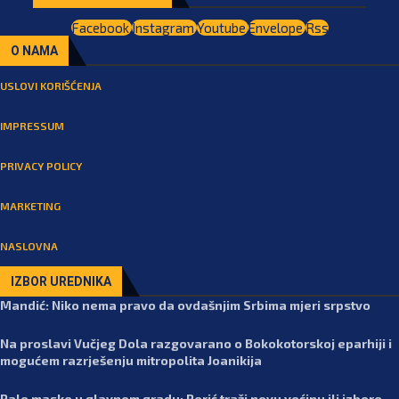
Facebook
Instagram
Youtube
Envelope
Rss
O NAMA
USLOVI KORIŠĆENJA
IMPRESSUM
PRIVACY POLICY
MARKETING
NASLOVNA
IZBOR UREDNIKA
Mandić: Niko nema pravo da ovdašnjim Srbima mjeri srpstvo
Na proslavi Vučjeg Dola razgovarano o Bokokotorskoj eparhiji i
mogućem razrješenju mitropolita Joanikija
Pale maske u glavnom gradu: Perić traži novu većinu ili izbore