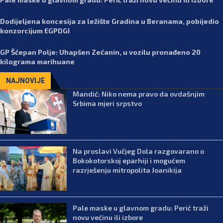
Dodijeljena koncesija za ležište Gradina u Beranama, pobijedio
konzorcijum EGPDGI
GP Šćepan Polje: Uhapšen Zećanin, u vozilu pronađeno 20
kilograma marihuane
NAJNOVIJE
Mandić: Niko nema pravo da ovdašnjim
Srbima mjeri srpstvo
Na proslavi Vučjeg Dola razgovarano o
Bokokotorskoj eparhiji i mogućem
razrješenju mitropolita Joanikija
Pale maske u glavnom gradu: Perić traži
novu većinu ili izbore