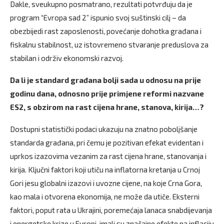
Dakle, sveukupno posmatrano, rezultati potvrđuju da je
program “Evropa sad 2” ispunio svoj suštinski cilj – da
obezbijedi rast zaposlenosti, povećanje dohotka građana i
fiskalnu stabilnost, uz istovremeno stvaranje preduslova za
stabilan i održiv ekonomski razvoj.
Da li je standard građana bolji sada u odnosu na prije
godinu dana, odnosno prije primjene reformi nazvane
ES2, s obzirom na rast cijena hrane, stanova, kirija…?
Dostupni statistički podaci ukazuju na znatno poboljšanje
standarda građana, pri čemu je pozitivan efekat evidentan i
uprkos izazovima vezanim za rast cijena hrane, stanovanja i
kirija. Ključni faktori koji utiču na inflatorna kretanja u Crnoj
Gori jesu globalni izazovi i uvozne cijene, na koje Crna Gora,
kao mala i otvorena ekonomija, ne može da utiče. Eksterni
faktori, poput rata u Ukrajini, poremećaja lanaca snabdijevanja
i energetske krize u Evropi, imali su značajne efekte na inflaciju