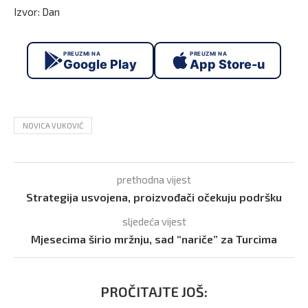
Izvor: Dan
PREUZMI NA
PREUZMI NA
Google Play
App Store-u
NOVICA VUKOVIĆ
prethodna vijest
Strategija usvojena, proizvođači očekuju podršku
sljedeća vijest
Mjesecima širio mržnju, sad “nariče” za Turcima
PROČITAJTE JOŠ: