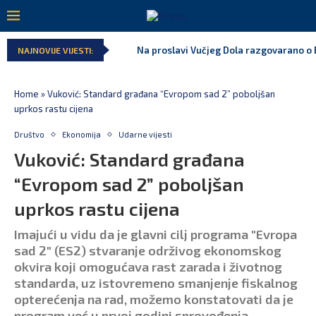
Na proslavi Vučjeg Dola razgovarano o B
NAJNOVIJE VIJESTI:
Home
»
Vuković: Standard građana “Evropom sad 2” poboljšan
uprkos rastu cijena
Društvo
Ekonomija
Udarne vijesti
Vuković: Standard građana
“Evropom sad 2” poboljšan
uprkos rastu cijena
Imajući u vidu da je glavni cilj programa "Evropa
sad 2" (ES2) stvaranje održivog ekonomskog
okvira koji omogućava rast zarada i životnog
standarda, uz istovremeno smanjenje fiskalnog
opterećenja na rad, možemo konstatovati da je
program već u prvoj godini sprovođenja