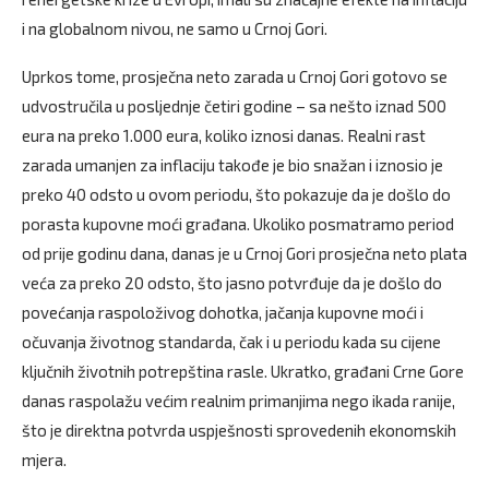
i na globalnom nivou, ne samo u Crnoj Gori.
Uprkos tome, prosječna neto zarada u Crnoj Gori gotovo se
udvostručila u posljednje četiri godine – sa nešto iznad 500
eura na preko 1.000 eura, koliko iznosi danas. Realni rast
zarada umanjen za inflaciju takođe je bio snažan i iznosio je
preko 40 odsto u ovom periodu, što pokazuje da je došlo do
porasta kupovne moći građana. Ukoliko posmatramo period
od prije godinu dana, danas je u Crnoj Gori prosječna neto plata
veća za preko 20 odsto, što jasno potvrđuje da je došlo do
povećanja raspoloživog dohotka, jačanja kupovne moći i
očuvanja životnog standarda, čak i u periodu kada su cijene
ključnih životnih potrepština rasle. Ukratko, građani Crne Gore
danas raspolažu većim realnim primanjima nego ikada ranije,
što je direktna potvrda uspješnosti sprovedenih ekonomskih
mjera.