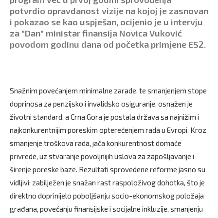
potvrdio opravdanost vizije na kojoj je zasnovan
i pokazao se kao uspješan, ocijenio je u intervju
za "Dan" ministar finansija Novica Vuković
povodom godinu dana od početka primjene ES2.
Snažnim povećanjem minimalne zarade, te smanjenjem stope
doprinosa za penzijsko i invalidsko osiguranje, osnažen je
životni standard, a Crna Gora je postala država sa najnižim i
najkonkurentnijim poreskim opterećenjem rada u Evropi. Kroz
smanjenje troškova rada, jača konkurentnost domaće
privrede, uz stvaranje povoljnijih uslova za zapošljavanje i
širenje poreske baze. Rezultati sprovedene reforme jasno su
vidljivi: zabilježen je snažan rast raspoloživog dohotka, što je
direktno doprinijelo poboljšanju socio-ekonomskog položaja
građana, povećanju finansijske i socijalne inkluzije, smanjenju