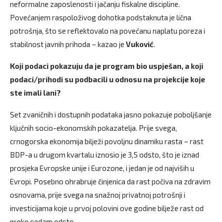
neformalne zaposlenosti i jačanju fiskalne discipline.
Povećanjem raspoloživog dohotka podstaknuta je lična
potrošnja, što se reflektovalo na povećanu naplatu poreza i
stabilnost javnih prihoda – kazao je
Vuković
.
Koji podaci pokazuju da je program bio uspješan, a koji
podaci/prihodi su podbacili u odnosu na projekcije koje
ste imali lani?
Set zvaničnih i dostupnih podataka jasno pokazuje poboljšanje
ključnih socio-ekonomskih pokazatelja. Prije svega,
crnogorska ekonomija bilježi povoljnu dinamiku rasta – rast
BDP-a u drugom kvartalu iznosio je 3,5 odsto, što je iznad
prosjeka Evropske unije i Eurozone, i jedan je od najviših u
Evropi. Posebno ohrabruje činjenica da rast počiva na zdravim
osnovama, prije svega na snažnoj privatnoj potrošnji i
investicijama koje u prvoj polovini ove godine bilježe rast od
preko sedam odsto.