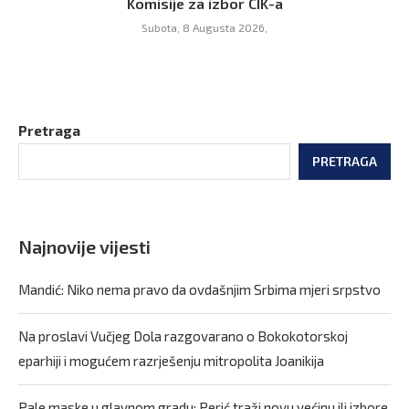
Komisije za izbor CIK-a
Subota, 8 Augusta 2026,
Pretraga
PRETRAGA
Najnovije vijesti
Mandić: Niko nema pravo da ovdašnjim Srbima mjeri srpstvo
Na proslavi Vučjeg Dola razgovarano o Bokokotorskoj
eparhiji i mogućem razrješenju mitropolita Joanikija
Pale maske u glavnom gradu: Perić traži novu većinu ili izbore