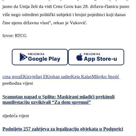
jasno da Unija želi da vidi Crnu Goru kao 28. državu-članicu puno
više nego određeni politički subjekti i brojni pojedinci koji danas
čine njenu državnu vlast”, rekao je Vuković.
Izvor: RTCG
PREUZMI NA
PREUZMI NA
Google Play
App Store-u
crna gora
EK
izvještaj EK
johan satler
Kaja Kalas
Milojko Spajić
prethodna vijest
Sramotan napad u Splitu: Maskirani mladići prekinuli
manifestaciju uzvikivali “Za dom spremni”
sljedeća vijest
Podnijeto 257 zahtjeva za legalizaciju objekata u Podgorici