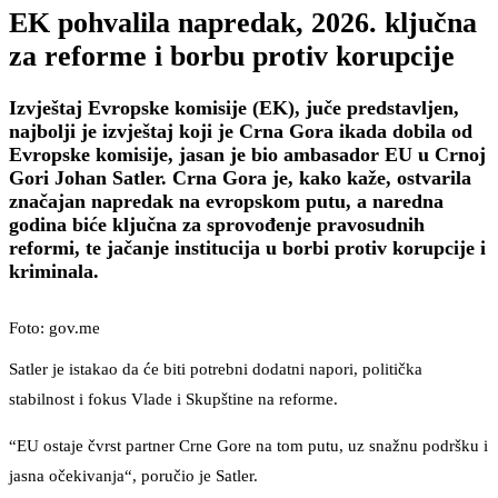
EK pohvalila napredak, 2026. ključna
za reforme i borbu protiv korupcije
Izvještaj Evropske komisije (EK), juče predstavljen,
najbolji je izvještaj koji je Crna Gora ikada dobila od
Evropske komisije, jasan je bio ambasador EU u Crnoj
Gori Johan Satler. Crna Gora je, kako kaže, ostvarila
značajan napredak na evropskom putu, a naredna
godina biće ključna za sprovođenje pravosudnih
reformi, te jačanje institucija u borbi protiv korupcije i
kriminala.
Foto: gov.me
Satler je istakao da će biti potrebni dodatni napori, politička
stabilnost i fokus Vlade i Skupštine na reforme.
“EU ostaje čvrst partner Crne Gore na tom putu, uz snažnu podršku i
jasna očekivanja“, poručio je Satler.