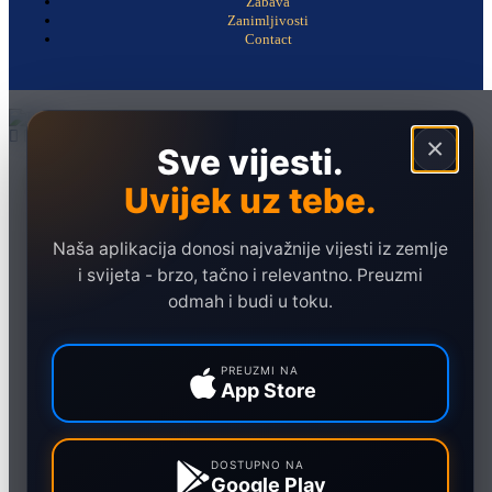
Zabava
Zanimljivosti
Contact
×
Sve vijesti.
Naslovna
Uvijek uz tebe.
Politika
Društvo
Naša aplikacija donosi najvažnije vijesti iz zemlje
Hronika
i svijeta - brzo, tačno i relevantno. Preuzmi
odmah i budi u toku.
Ekonomija
Sport
PREUZMI NA
Marketing
App Store
DOSTUPNO NA
Google Play