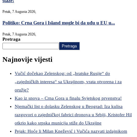
staze!
Petak, 7 Augusta 2026,
Politiko: Crna Gora i Island mogle bi da uđu u EU u...
Petak, 7 Augusta 2026,
Pretraga
Pretraga
Najnovije vijesti
Vučić dočekao Zelenskog: od „bratske Rusije“ do
„zajedničkih interesa“ sa Ukrajinom, vrata otvorena i za
oružje?
Kao iz snova – Crna Gora u finalu Svjetskog prvenstva!
Njemački list o dolasku Zelenskog u Beograd: Iza kulisa
razgovori o zajedničkoj fabrici dronova u Srbiji, Kristofer Hil
otkrio kako srpska municija stiže do Ukrajine
Pejak: Hoće li Milan Knežević i Vučića nazvati izdajnikom