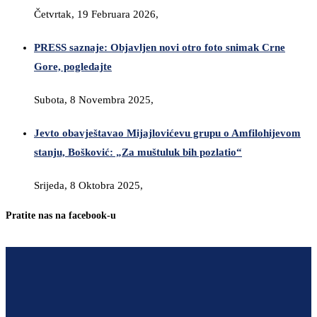
Četvrtak, 19 Februara 2026,
PRESS saznaje: Objavljen novi otro foto snimak Crne
Gore, pogledajte
Subota, 8 Novembra 2025,
Jevto obavještavao Mijajlovićevu grupu o Amfilohijevom
stanju, Bošković: „Za muštuluk bih pozlatio“
Srijeda, 8 Oktobra 2025,
Pratite nas na facebook-u