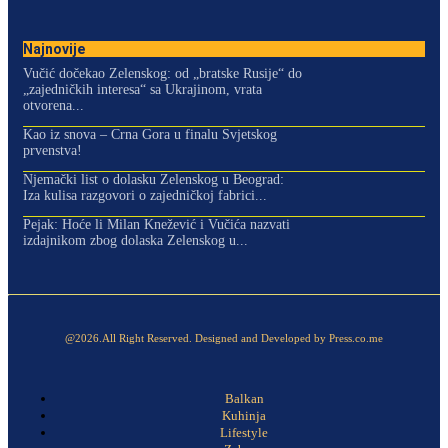
Najnovije
Vučić dočekao Zelenskog: od „bratske Rusije“ do
„zajedničkih interesa“ sa Ukrajinom, vrata
otvorena...
Kao iz snova – Crna Gora u finalu Svjetskog
prvenstva!
Njemački list o dolasku Zelenskog u Beograd:
Iza kulisa razgovori o zajedničkoj fabrici...
Pejak: Hoće li Milan Knežević i Vučića nazvati
izdajnikom zbog dolaska Zelenskog u...
@2026.All Right Reserved. Designed and Developed by Press.co.me
Balkan
Kuhinja
Lifestyle