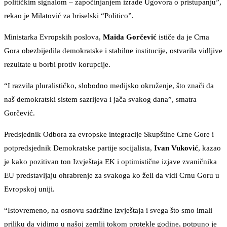
političkim signalom – započinjanjem izrade Ugovora o pristupanju”,
rekao je Milatović za briselski “Politico”.
Ministarka Evropskih poslova,
Maida Gorčević
ističe da je Crna
Gora obezbijedila demokratske i stabilne institucije, ostvarila vidljive
rezultate u borbi protiv korupcije.
“I razvila pluralističko, slobodno medijsko okruženje, što znači da
naš demokratski sistem sazrijeva i jača svakog dana”, smatra
Gorčević.
Predsjednik Odbora za evropske integracije Skupštine Crne Gore i
potpredsjednik Demokratske partije socijalista,
Ivan Vuković
, kazao
je kako pozitivan ton Izvještaja EK i optimistične izjave zvaničnika
EU predstavljaju ohrabrenje za svakoga ko želi da vidi Crnu Goru u
Evropskoj uniji.
“Istovremeno, na osnovu sadržine izvještaja i svega što smo imali
priliku da vidimo u našoj zemlji tokom protekle godine, potpuno je