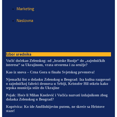
Marketing
Naslovna
Izbor urednika
Vučić dočekao Zelenskog: od „bratske Rusije“ do „zajedničkih
interesa“ sa Ukrajinom, vrata otvorena i za oružje?
Kao iz snova – Crna Gora u finalu Svjetskog prvenstva!
Njemački list o dolasku Zelenskog u Beograd: Iza kulisa razgovori
o zajedničkoj fabrici dronova u Srbiji, Kristofer Hil otkrio kako
srpska municija stiže do Ukrajine
Pejak: Hoće li Milan Knežević i Vučića nazvati izdajnikom zbog
dolaska Zelenskog u Beograd?
Koprivica: Ko ide Amfilohijevim putem, ne skreće sa Hristove
staze!