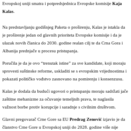
Evropskoj uniji smatra i potpredsjednica Evropske komisije
Kaja
Kalas
.
Na predstavljanju godišnjeg Paketa o proširenju, Kalas je istakla da
je proširenje jedan od glavnih prioriteta Evropske komisije i da je
ulazak novih članica do 2030. godine realan cilj te da Crna Gora i
Albanija prednjače u procesu pristupanja.
Poručila je da je ovo “trenutak istine” za sve kandidate, koji moraju
sprovesti suštinske reforme, uskladiti se s evropskim vrijednostima i
pokazati političko vođstvo zasnovano na pomirenju i konsenzusu.
Kalas je dodala da budući ugovori o pristupanju moraju sadržati jače
zaštitne mehanizme za očuvanje temeljnih prava, te naglasila
važnost borbe protiv korupcije i saradnje s civilnim društvom.
Glavni pregovarač Crne Gore sa EU
Predrag Zenović
izjavio je da
članstvo Crne Gore u Evropskoj uniji do 2028. godine više nije