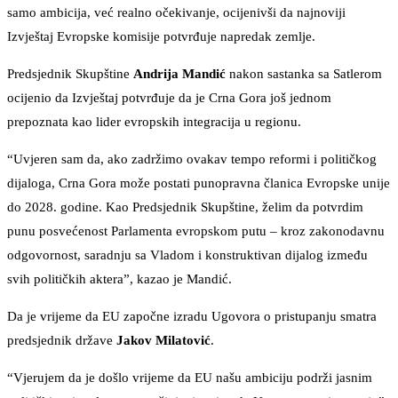
samo ambicija, već realno očekivanje, ocijenivši da najnoviji
Izvještaj Evropske komisije potvrđuje napredak zemlje.
Predsjednik Skupštine
Andrija Mandić
nakon sastanka sa Satlerom
ocijenio da Izvještaj potvrđuje da je Crna Gora još jednom
prepoznata kao lider evropskih integracija u regionu.
“Uvjeren sam da, ako zadržimo ovakav tempo reformi i političkog
dijaloga, Crna Gora može postati punopravna članica Evropske unije
do 2028. godine. Kao Predsjednik Skupštine, želim da potvrdim
punu posvećenost Parlamenta evropskom putu – kroz zakonodavnu
odgovornost, saradnju sa Vladom i konstruktivan dijalog između
svih političkih aktera”, kazao je Mandić.
Da je vrijeme da EU započne izradu Ugovora o pristupanju smatra
predsjednik države
Jakov Milatović
.
“Vjerujem da je došlo vrijeme da EU našu ambiciju podrži jasnim