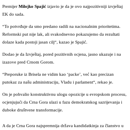
Premijer
Milojko Spajić
izjavio je da je ovo najpozitivniji izvještaj
EK do sada.
“To potvrđuje da smo predano radili na nacionalnim prioritetima.
Reformski put nije lak, ali svakodnevno pokazujemo da rezultati
dolaze kada postoji jasan cilj“, kazao je Spajić.
Dodao je da Izvještaj, pored pozitivnih ocjena, jasno ukazuje i na
izazove pred Crnom Gorom.
“Preporuke iz Brisela ne vidim kao ‘packe’, već kao precizan
putokaz za našu administraciju, Vladu i parlament“, rekao je.
On je pohvalio konstruktivnu ulogu opozicije u evropskom procesu,
ocjenjujući da Crna Gora ulazi u fazu demokratskog sazrijevanja i
duboke društvene transformacije.
A da je Crna Gora najspremnija država kandidatkinja za članstvo u