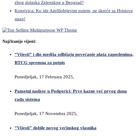
zbog dolaska Zelenskog u Beograd?
Koprivica: Ko ide Amfilohijevim putem, ne skreće sa Hristove
staze!
Najčitanije vijesti:
“Vijesti” i dio medija odbijaju povećanje plata zaposlenima,
RTCG spremna za potpis
Ponedjeljak, 17 Februara 2025,
Pametni nadzor u Podgorici: Prve kazne već prvog dana
rada sistema
Ponedjeljak, 17 Novembra 2025,
“Vijesti” dobile novog većinskog vlasnika