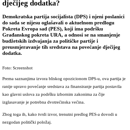
dječijeg dodatka?
Demokratska partija socijalista (DPS) i njeni poslanici
do sada se nijesu oglašavali o aktuelnom predlogu
Pokreta Evropa sad (PES), koji ima podršku
Građanskog pokreta URA, a odnosi se na smanjenje
budžetskih izdvajanja za političke partije i
preusmjeravanje tih sredstava na povećanje dječijeg
dodatka.
Foto: Screenshot
Prema saznanjima izvora bliskog opozicionom DPS-u, ova partija je
ranije upravo povećanje sredstava za finansiranje partija postavila
kao glavni uslova za podršku izbornim zakonima za čije
izglasavanje je potrebna dvotrećinska većina.
Zbog toga ih, kako tvrdi izvor, trenutni predlog PES-a dovodi u
nezgodan politički položaj.