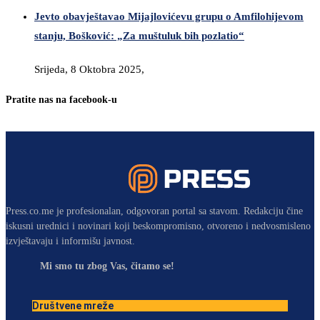
Jevto obavještavao Mijajlovićevu grupu o Amfilohijevom
stanju, Bošković: „Za muštuluk bih pozlatio“
Srijeda, 8 Oktobra 2025,
Pratite nas na facebook-u
Press.co.me je profesionalan, odgovoran portal sa stavom. Redakciju čine
iskusni urednici i novinari koji beskompromisno, otvoreno i nedvosmisleno
izvještavaju i informišu javnost.
Mi smo tu zbog Vas, čitamo se!
Društvene mreže