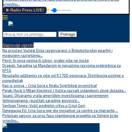
vrijednu...
▶️ Radio Press LIVE!
🔊
Pretraga
Najnovije vijesti:
Na proslavi Vučjeg Dola razgovarano o Bokokotorskoj eparhiji i
mogućem razrješenju...
Perić: Ili nova većina ili izbori, ovako više ne može
Dragaš: Saradnja sa Masdarom je najvažnija razvojna prekretnica za
EPCG
Besplatni udžbenici za više od 67.700 osnovaca: Distribucija počinje u
ponedjeljak
Kao iz snova – Crna Gora u finalu Svjetskog prvenstva!
Pejak: Hoće li Milan Knežević i Vučića nazvati izdajnikom zbog dolaska...
Spajić: Otvaramo vrata američkim investicijama i savremenim
tehnologijama, rezultati saradnje govoriće...
Serbian Times: Vučić podijelio crkvu u Crnoj Gori
Delegacija EU: Crna Gora nije dio inicijative za centre za migrante,...
Potpisan ugovor za prvu fazu stambenog projekta na Veljem brdu
vrijednu...