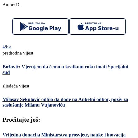
Autor: D.
PREUZMI NA
PREUZMI NA
Google Play
App Store-u
DPS
prethodna vijest
Božović: Vjerujem da ćemo u kratkom roku imati Specijalni
sud
sljedeća vijest
Milosav Sekulović odbio da dođe na Anketni odbor, poziv za
saslušanje Milanu Vujanoviću
Pročitajte još:
Vrijedna donacija Ministarstva prosvjete, nauke i inovacija