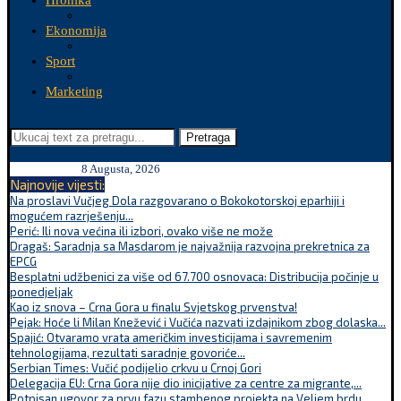
Hronika
Ekonomija
Sport
Marketing
Pretraga
8 Augusta, 2026
Najnovije vijesti:
Na proslavi Vučjeg Dola razgovarano o Bokokotorskoj eparhiji i
mogućem razrješenju...
Perić: Ili nova većina ili izbori, ovako više ne može
Dragaš: Saradnja sa Masdarom je najvažnija razvojna prekretnica za
EPCG
Besplatni udžbenici za više od 67.700 osnovaca: Distribucija počinje u
ponedjeljak
Kao iz snova – Crna Gora u finalu Svjetskog prvenstva!
Pejak: Hoće li Milan Knežević i Vučića nazvati izdajnikom zbog dolaska...
Spajić: Otvaramo vrata američkim investicijama i savremenim
tehnologijama, rezultati saradnje govoriće...
Serbian Times: Vučić podijelio crkvu u Crnoj Gori
Delegacija EU: Crna Gora nije dio inicijative za centre za migrante,...
Potpisan ugovor za prvu fazu stambenog projekta na Veljem brdu