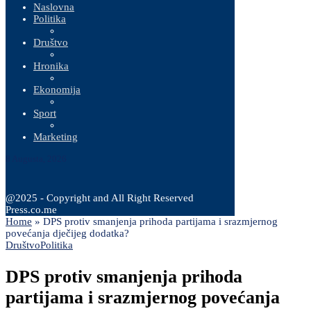
Naslovna
Politika
Društvo
Hronika
Ekonomija
Sport
Marketing
8 Augusta, 2026
@2025 - Copyright and All Right Reserved
Press.co.me
Home
»
DPS protiv smanjenja prihoda partijama i srazmjernog
povećanja dječijeg dodatka?
Društvo
Politika
DPS protiv smanjenja prihoda
partijama i srazmjernog povećanja