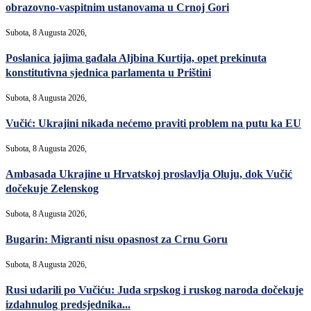
obrazovno-vaspitnim ustanovama u Crnoj Gori
Subota, 8 Augusta 2026,
Poslanica jajima gađala Aljbina Kurtija, opet prekinuta
konstitutivna sjednica parlamenta u Prištini
Subota, 8 Augusta 2026,
Vučić: Ukrajini nikada nećemo praviti problem na putu ka EU
Subota, 8 Augusta 2026,
Ambasada Ukrajine u Hrvatskoj proslavlja Oluju, dok Vučić
dočekuje Zelenskog
Subota, 8 Augusta 2026,
Bugarin: Migranti nisu opasnost za Crnu Goru
Subota, 8 Augusta 2026,
Rusi udarili po Vučiću: Juda srpskog i ruskog naroda dočekuje
izdahnulog predsjednika...