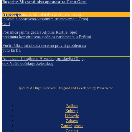
Bugarin: Migranti nisu opasnost za Crnu Goru
Najnovije
Vrijedna donacija Ministarstva prosvjete, nauke i
inovacija obrazovno-vaspitnim ustanovama u Crnoj
Gori
Poslanica jajima gađala Aljbina Kurtija, opet
prekinuta konstitutivna sjednica parlamenta u Prištini
Vučić: Ukrajini nikada nećemo praviti problem na
putu ka EU
Ambasada Ukrajine u Hrvatskoj proslavlja Oluju,
dok Vučić dočekuje Zelenskog
@2026.All Right Reserved. Designed and Developed by Press.co.me
Balkan
Kuhinja
Lifestyle
Zabava
Zanimljivosti
Contact