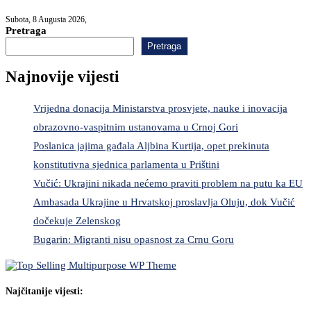
Subota, 8 Augusta 2026,
Pretraga
Pretraga
Najnovije vijesti
Vrijedna donacija Ministarstva prosvjete, nauke i inovacija
obrazovno-vaspitnim ustanovama u Crnoj Gori
Poslanica jajima gađala Aljbina Kurtija, opet prekinuta
konstitutivna sjednica parlamenta u Prištini
Vučić: Ukrajini nikada nećemo praviti problem na putu ka EU
Ambasada Ukrajine u Hrvatskoj proslavlja Oluju, dok Vučić
dočekuje Zelenskog
Bugarin: Migranti nisu opasnost za Crnu Goru
Najčitanije vijesti: