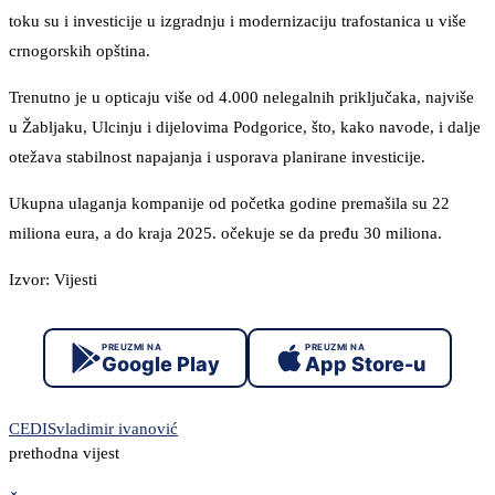
toku su i investicije u izgradnju i modernizaciju trafostanica u više
crnogorskih opština.
Trenutno je u opticaju više od 4.000 nelegalnih priključaka, najviše
u Žabljaku, Ulcinju i dijelovima Podgorice, što, kako navode, i dalje
otežava stabilnost napajanja i usporava planirane investicije.
Ukupna ulaganja kompanije od početka godine premašila su 22
miliona eura, a do kraja 2025. očekuje se da pređu 30 miliona.
Izvor: Vijesti
PREUZMI NA
PREUZMI NA
Google Play
App Store-u
CEDIS
vladimir ivanović
prethodna vijest