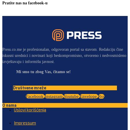
Pratite nas na facebook-u
Press.co.me je profesionalan, odgovoran portal sa stavom. Redakciju čine
iskusni urednici i novinari koji beskompromisno, otvoreno i nedvosmisleno
izvještavaju i informišu javnost.
Mi smo tu zbog Vas, čitamo se!
Društvene mreže
Facebook
Instagram
Youtube
Envelope
Rss
O nama
Uslovi korišćenja
Impressum