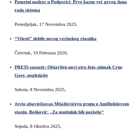
Pametni nadzor u Podgorici: Prve kazne već prvog dana
rada sistema
Ponedjeljak, 17 Novembra 2025,
“Vijesti” dobile novog većinskog vlasnika
Četvrtak, 19 Februara 2026,
PRESS saznaje: Objavljen novi otro foto snimak Crne
Gore, pogledajte
Subota, 8 Novembra 2025,
Jevto obavještavao Mijajlovićevu grupu o Amfilohijevom
stanju, Bošković: „Za muštuluk bih pozlatio“
Srijeda, 8 Oktobra 2025,