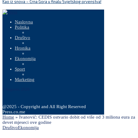
Kao iz snova – Crna Gora u finalu Svjetskog prvenstva!
P
Naslovna
Politika
Društvo
Hronika
Ekonomija
Sport
Marketing
7 Augusta, 2026
@2025 - Copyright and All Right Reserved
Press.co.me
Home
»
Ivanović: CEDIS ostvario dobit od više od 3 miliona eura za
devet mjeseci ove godine
Društvo
Ekonomija