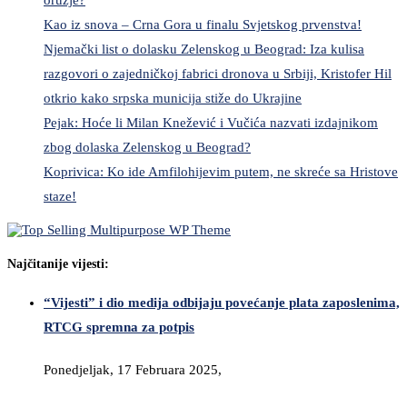
Kao iz snova – Crna Gora u finalu Svjetskog prvenstva!
Njemački list o dolasku Zelenskog u Beograd: Iza kulisa
razgovori o zajedničkoj fabrici dronova u Srbiji, Kristofer Hil
otkrio kako srpska municija stiže do Ukrajine
Pejak: Hoće li Milan Knežević i Vučića nazvati izdajnikom
zbog dolaska Zelenskog u Beograd?
Koprivica: Ko ide Amfilohijevim putem, ne skreće sa Hristove
staze!
Najčitanije vijesti:
“Vijesti” i dio medija odbijaju povećanje plata zaposlenima,
RTCG spremna za potpis
Ponedjeljak, 17 Februara 2025,