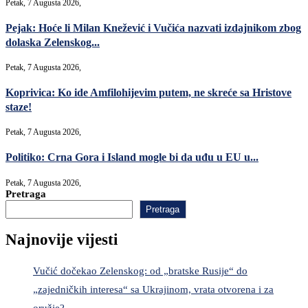
Petak, 7 Augusta 2026,
Pejak: Hoće li Milan Knežević i Vučića nazvati izdajnikom zbog
dolaska Zelenskog...
Petak, 7 Augusta 2026,
Koprivica: Ko ide Amfilohijevim putem, ne skreće sa Hristove
staze!
Petak, 7 Augusta 2026,
Politiko: Crna Gora i Island mogle bi da uđu u EU u...
Petak, 7 Augusta 2026,
Pretraga
Pretraga
Najnovije vijesti
Vučić dočekao Zelenskog: od „bratske Rusije“ do
„zajedničkih interesa“ sa Ukrajinom, vrata otvorena i za
oružje?