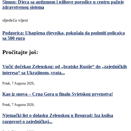
Šimun: Djeca sa autizmom i njihove porodice u centru pažnje
zdravstvenog sistema
sljedeća vijest
Podgorica: Uhapšena djevojka, pokušala da podmiti policajca
sa 500 eura
Pročitajte još:
Vučić dočekao Zelenskog: od „bratske Rusije“ do „zajedničkih
interesa“ sa Ukrajinom, vrata...
Petak, 7 Augusta 2026,
Kao iz snova – Crna Gora u finalu Svjetskog prvenstva!
Petak, 7 Augusta 2026,
Njemački list o dolasku Zelenskog u Beograd: Iza kulisa
razgovori o zajedničkoj...