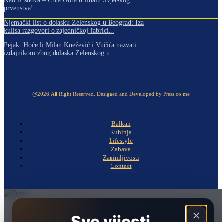
Kao iz snova – Crna Gora u finalu Svjetskog
prvenstva!
Njemački list o dolasku Zelenskog u Beograd: Iza
kulisa razgovori o zajedničkoj fabrici...
Pejak: Hoće li Milan Knežević i Vučića nazvati
izdajnikom zbog dolaska Zelenskog u...
@2026.All Right Reserved. Designed and Developed by Press.co.me
Balkan
Kuhinja
Lifestyle
Zabava
Zanimljivosti
Contact
Naslovna
×
Sve vijesti.
Politika