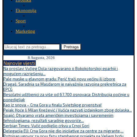
Hronika
Ekonomija
Sport
Marketing
Pretraga
8 Augusta, 2026
Najnovije vijesti:
Na proslavi Vučjeg Dola razgovarano o Bokokotorskoj eparhiji i
mogućem razrješenju...
Pale maske u glavnom gradu: Perić traži novu većinu ili izbore
Dragaš: Saradnja sa Masdarom je najvažnija razvojna prekretnica za
EPCG
Besplatni udžbenici za više od 67.700 osnovaca: Distribucija počinje u
ponedjeljak
Kao iz snova – Crna Gora u finalu Svjetskog prvenstva!
Pejak: Hoće li Milan Knežević i Vučića nazvati izdajnikom zbog dolaska...
Spajić: Otvaramo vrata američkim investicijama i savremenim
tehnologijama, rezultati saradnje govoriće...
Serbian Times: Vučić podijelio crkvu u Crnoj Gori
Delegacija EU: Crna Gora nije dio inicijative za centre za migrante,...
Potpisan ugovor za prvu fazu stambenog projekta na Veljem brdu