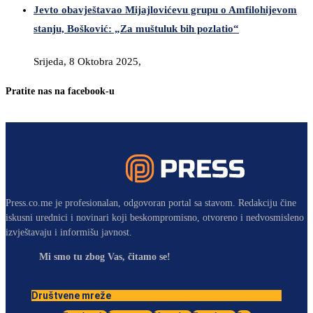
Jevto obavještavao Mijajlovićevu grupu o Amfilohijevom
stanju, Bošković: „Za muštuluk bih pozlatio“
Srijeda, 8 Oktobra 2025,
Pratite nas na facebook-u
Press.co.me je profesionalan, odgovoran portal sa stavom. Redakciju čine
iskusni urednici i novinari koji beskompromisno, otvoreno i nedvosmisleno
izvještavaju i informišu javnost.
Mi smo tu zbog Vas, čitamo se!
Društvene mreže