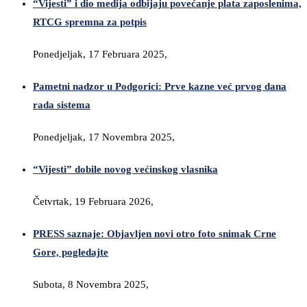
“Vijesti” i dio medija odbijaju povećanje plata zaposlenima,
RTCG spremna za potpis
Ponedjeljak, 17 Februara 2025,
Pametni nadzor u Podgorici: Prve kazne već prvog dana
rada sistema
Ponedjeljak, 17 Novembra 2025,
“Vijesti” dobile novog većinskog vlasnika
Četvrtak, 19 Februara 2026,
PRESS saznaje: Objavljen novi otro foto snimak Crne
Gore, pogledajte
Subota, 8 Novembra 2025,