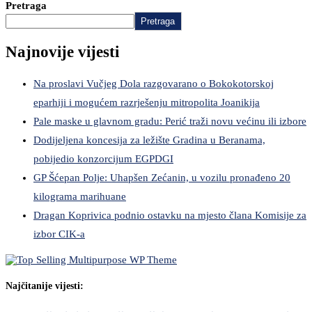
Pretraga
Pretraga
Najnovije vijesti
Na proslavi Vučjeg Dola razgovarano o Bokokotorskoj
eparhiji i mogućem razrješenju mitropolita Joanikija
Pale maske u glavnom gradu: Perić traži novu većinu ili izbore
Dodijeljena koncesija za ležište Gradina u Beranama,
pobijedio konzorcijum EGPDGI
GP Šćepan Polje: Uhapšen Zećanin, u vozilu pronađeno 20
kilograma marihuane
Dragan Koprivica podnio ostavku na mjesto člana Komisije za
izbor CIK-a
Najčitanije vijesti: