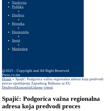
Naslovna
Politika
Društvo
Hronika
Ekonomija
Sport
Marketing
8 Augusta, 2026
@2025 - Copyright and All Right Reserved
Press.co.me
Home
»
Spajić: Podgorica važna regionalna adresa koja predvodi
proces ujedinjenja Zapadnog Balkana sa EU
Društvo
Ekonomija
Udarne vijesti
Spajić: Podgorica važna regionalna
adresa koja predvodi proces