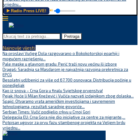
vrijednu...
▶️ Radio Press LIVE!
🔊
Pretraga
Najnovije vijesti:
Na proslavi Vučjeg Dola razgovarano o Bokokotorskoj eparhiji i
mogućem razrješenju...
Pale maske u glavnom gradu: Perić traži novu većinu ili izbore
Dragaš: Saradnja sa Masdarom je najvažnija razvojna prekretnica za
EPCG
Besplatni udžbenici za više od 67.700 osnovaca: Distribucija počinje u
ponedjeljak
Kao iz snova – Crna Gora u finalu Svjetskog prvenstva!
Pejak: Hoće li Milan Knežević i Vučića nazvati izdajnikom zbog dolaska...
Spajić: Otvaramo vrata američkim investicijama i savremenim
tehnologijama, rezultati saradnje govoriće...
Serbian Times: Vučić podijelio crkvu u Crnoj Gori
Delegacija EU: Crna Gora nije dio inicijative za centre za migrante,...
Potpisan ugovor za prvu fazu stambenog projekta na Veljem brdu
vrijednu...