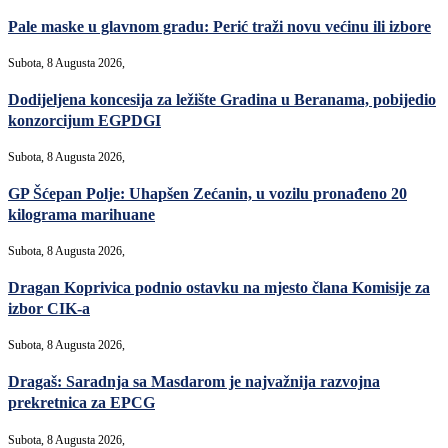
Pale maske u glavnom gradu: Perić traži novu većinu ili izbore
Subota, 8 Augusta 2026,
Dodijeljena koncesija za ležište Gradina u Beranama, pobijedio
konzorcijum EGPDGI
Subota, 8 Augusta 2026,
GP Šćepan Polje: Uhapšen Zećanin, u vozilu pronađeno 20
kilograma marihuane
Subota, 8 Augusta 2026,
Dragan Koprivica podnio ostavku na mjesto člana Komisije za
izbor CIK-a
Subota, 8 Augusta 2026,
Dragaš: Saradnja sa Masdarom je najvažnija razvojna
prekretnica za EPCG
Subota, 8 Augusta 2026,