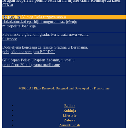
Dragan Koprivica podnio ostavku na mjesto člana Komisije za izbor
CIK-a
Najnovije
Na proslavi Vučjeg Dola razgovarano o
Bokokotorskoj eparhiji i mogućem razrješenju
mitropolita Joanikija
Pale maske u glavnom gradu: Perić traži novu većinu
ili izbore
Dodijeljena koncesija za ležište Gradina u Beranama,
pobijedio konzorcijum EGPDGI
GP Šćepan Polje: Uhapšen Zećanin, u vozilu
pronađeno 20 kilograma marihuane
@2026.All Right Reserved. Designed and Developed by Press.co.me
Balkan
Kuhinja
Lifestyle
Zabava
Zanimljivosti