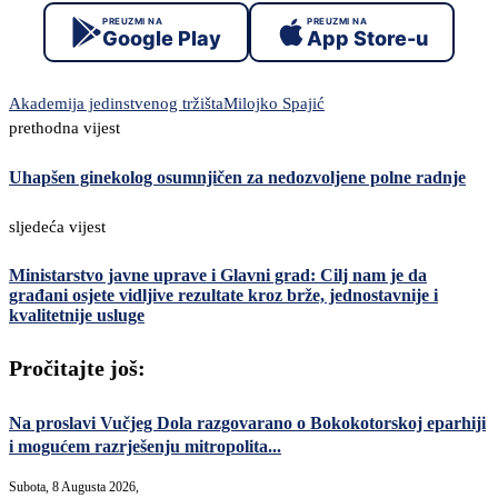
PREUZMI NA
PREUZMI NA
Google Play
App Store-u
Akademija jedinstvenog tržišta
Milojko Spajić
prethodna vijest
Uhapšen ginekolog osumnjičen za nedozvoljene polne radnje
sljedeća vijest
Ministarstvo javne uprave i Glavni grad: Cilj nam je da
građani osjete vidljive rezultate kroz brže, jednostavnije i
kvalitetnije usluge
Pročitajte još:
Na proslavi Vučjeg Dola razgovarano o Bokokotorskoj eparhiji
i mogućem razrješenju mitropolita...
Subota, 8 Augusta 2026,