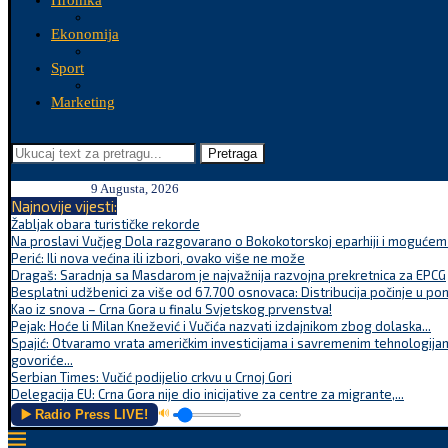
Hronika
Ekonomija
Sport
Marketing
Pretraga
9 Augusta, 2026
Najnovije vijesti:
Žabljak obara turističke rekorde
Na proslavi Vučjeg Dola razgovarano o Bokokotorskoj eparhiji i mogućem r
Perić: Ili nova većina ili izbori, ovako više ne može
Dragaš: Saradnja sa Masdarom je najvažnija razvojna prekretnica za EPCG
Besplatni udžbenici za više od 67.700 osnovaca: Distribucija počinje u po
Kao iz snova – Crna Gora u finalu Svjetskog prvenstva!
Pejak: Hoće li Milan Knežević i Vučića nazvati izdajnikom zbog dolaska...
Spajić: Otvaramo vrata američkim investicijama i savremenim tehnologijam
govoriće...
Serbian Times: Vučić podijelio crkvu u Crnoj Gori
Delegacija EU: Crna Gora nije dio inicijative za centre za migrante,...
▶️ Radio Press LIVE!
🔊