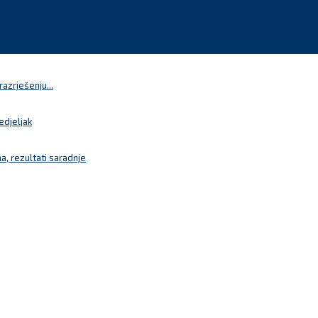
azrješenju...
edjeljak
a, rezultati saradnje