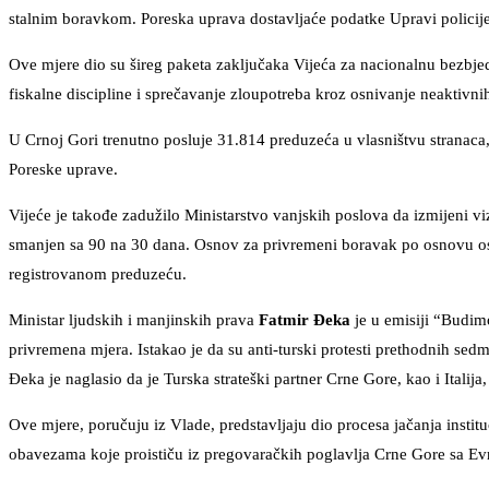
stalnim boravkom. Poreska uprava dostavljaće podatke Upravi policije 
Ove mjere dio su šireg paketa zaključaka Vijeća za nacionalnu bezbje
fiskalne discipline i sprečavanje zloupotreba kroz osnivanje neaktivn
U Crnoj Gori trenutno posluje 31.814 preduzeća u vlasništvu stranac
Poreske uprave.
Vijeće je takođe zadužilo Ministarstvo vanjskih poslova da izmijeni v
smanjen sa 90 na 30 dana. Osnov za privremeni boravak po osnovu os
registrovanom preduzeću.
Ministar ljudskih i manjinskih prava
Fatmir Đeka
je u emisiji “Budim
privremena mjera. Istakao je da su anti-turski protesti prethodnih sedm
Đeka je naglasio da je Turska strateški partner Crne Gore, kao i Italij
Ove mjere, poručuju iz Vlade, predstavljaju dio procesa jačanja instit
obavezama koje proističu iz pregovaračkih poglavlja Crne Gore sa E