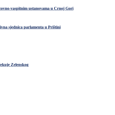
razovno-vaspitnim ustanovama u Crnoj Gori
ivna sjednica parlamenta u Prištini
čekuje Zelenskog