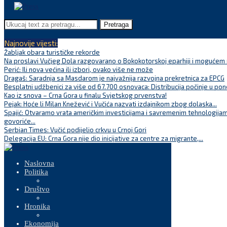
Pretraga
Najnovije vijesti:
Žabljak obara turističke rekorde
Na proslavi Vučjeg Dola razgovarano o Bokokotorskoj eparhiji i mogućem r
Perić: Ili nova većina ili izbori, ovako više ne može
Dragaš: Saradnja sa Masdarom je najvažnija razvojna prekretnica za EPCG
Besplatni udžbenici za više od 67.700 osnovaca: Distribucija počinje u pon
Kao iz snova – Crna Gora u finalu Svjetskog prvenstva!
Pejak: Hoće li Milan Knežević i Vučića nazvati izdajnikom zbog dolaska...
Spajić: Otvaramo vrata američkim investicijama i savremenim tehnologijam
govoriće...
Serbian Times: Vučić podijelio crkvu u Crnoj Gori
Delegacija EU: Crna Gora nije dio inicijative za centre za migrante,...
Naslovna
Politika
Društvo
Hronika
Ekonomija