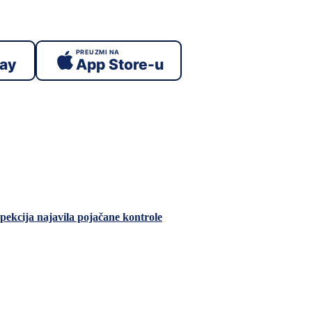
PREUZMI NA
lay
App Store-u
ekcija najavila pojačane kontrole