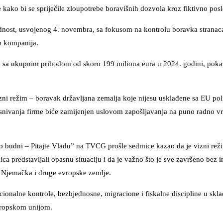
kako bi se spriječile zloupotrebe boravišnih dozvola kroz fiktivno pos
dnost, usvojenog 4. novembra, sa fokusom na kontrolu boravka stranaca
ih kompanija.
a, sa ukupnim prihodom od skoro 199 miliona eura u 2024. godini, pok
izni režim – boravak državljana zemalja koje nijesu usklađene sa EU pol
nivanja firme biće zamijenjen uslovom zapošljavanja na puno radno vr
o budni – Pitajte Vladu” na TVCG prošle sedmice kazao da je vizni rež
ica predstavljali opasnu situaciju i da je važno što je sve završeno bez i
a, Njemačka i druge evropske zemlje.
ucionalne kontrole, bezbjednosne, migracione i fiskalne discipline u skla
vropskom unijom.