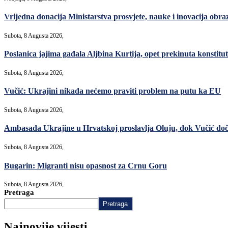
Vrijedna donacija Ministarstva prosvjete, nauke i inovacija ob
Subota, 8 Augusta 2026,
Poslanica jajima gađala Aljbina Kurtija, opet prekinuta konstitut
Subota, 8 Augusta 2026,
Vučić: Ukrajini nikada nećemo praviti problem na putu ka EU
Subota, 8 Augusta 2026,
Ambasada Ukrajine u Hrvatskoj proslavlja Oluju, dok Vučić do
Subota, 8 Augusta 2026,
Bugarin: Migranti nisu opasnost za Crnu Goru
Subota, 8 Augusta 2026,
Pretraga
Pretraga
Najnovije vijesti