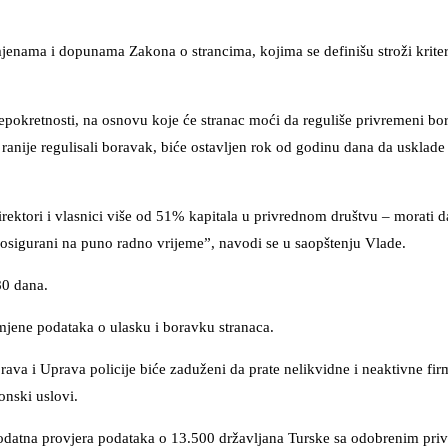
enama i dopunama Zakona o strancima, kojima se definišu stroži kriter
okretnosti, na osnovu koje će stranac moći da reguliše privremeni bor
ranije regulisali boravak, biće ostavljen rok od godinu dana da usklade
rektori i vlasnici više od 51% kapitala u privrednom društvu – morati d
u osigurani na puno radno vrijeme”, navodi se u saopštenju Vlade.
80 dana.
mjene podataka o ulasku i boravku stranaca.
prava i Uprava policije biće zaduženi da prate nelikvidne i neaktivne fir
onski uslovi.
dodatna provjera podataka o 13.500 državljana Turske sa odobrenim pri