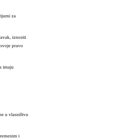
ijumi za
avak, iznositi
 svoje pravo
a imaju
me u vlasništvu
vremenim i