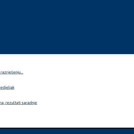
azrješenju...
nedjeljak
a, rezultati saradnje