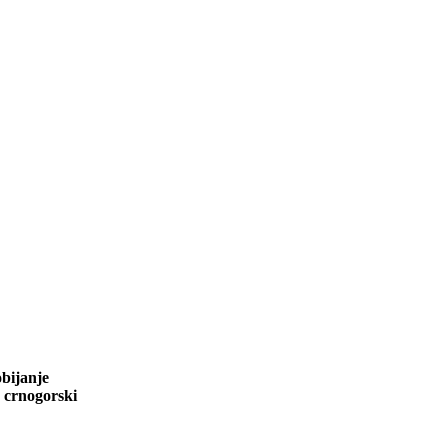
obijanje
a crnogorski