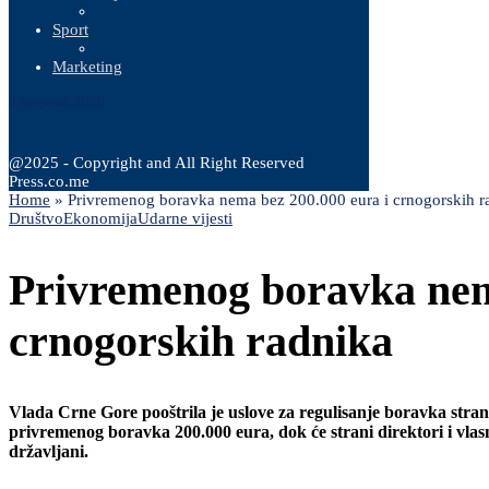
Sport
Marketing
9 Augusta, 2026
@2025 - Copyright and All Right Reserved
Press.co.me
Home
»
Privremenog boravka nema bez 200.000 eura i crnogorskih r
Društvo
Ekonomija
Udarne vijesti
Privremenog boravka nem
crnogorskih radnika
Vlada Crne Gore pooštrila je uslove za regulisanje boravka stran
privremenog boravka 200.000 eura, dok će strani direktori i vlasn
državljani.