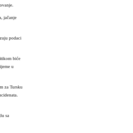
lovanje.
, jačanje
azuju podaci
itikom biće
ijeme u
im za Tursku
ncidenata.
du sa