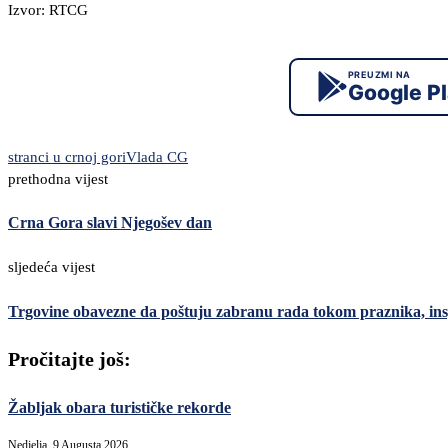
Izvor: RTCG
PREUZMI NA
Google P
stranci u crnoj gori
Vlada CG
prethodna vijest
Crna Gora slavi Njegošev dan
sljedeća vijest
Trgovine obavezne da poštuju zabranu rada tokom praznika, insp
Pročitajte još:
Žabljak obara turističke rekorde
Nedjelja, 9 Augusta 2026,