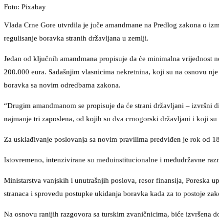
Foto: Pixabay
Vlada Crne Gore utvrdila je juče amandmane na Predlog zakona o izmj
regulisanje boravka stranih državljana u zemlji.
Jedan od ključnih amandmana propisuje da će minimalna vrijednost nep
200.000 eura. Sadašnjim vlasnicima nekretnina, koji su na osnovu nje 
boravka sa novim odredbama zakona.
“Drugim amandmanom se propisuje da će strani državljani – izvršni di
najmanje tri zaposlena, od kojih su dva crnogorski državljani i koji s
Za usklađivanje poslovanja sa novim pravilima predviđen je rok od 1
Istovremeno, intenzivirane su međuinstitucionalne i međudržavne raz
Ministarstva vanjskih i unutrašnjih poslova, resor finansija, Poreska u
stranaca i sprovedu postupke ukidanja boravka kada za to postoje zak
Na osnovu ranijih razgovora sa turskim zvaničnicima, biće izvršena 