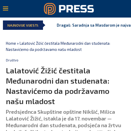
Dragaš: Saradnja sa Masdarom je najva
NAJNOVIJE VIJESTI:
Home
»
Lalatović Žižić čestitala Međunarodni dan studenata:
Nastavićemo da podržavamo našu mladost
Društvo
Lalatović Žižić čestitala
Međunarodni dan studenata:
Nastavićemo da podržavamo
našu mladost
Predsjednca Skupštine opštine Nikšić, Milica
Lalatović Žižić, istakla je da 17. novembar —
Međunarodni dan studenata, podsjeća na žrtvu