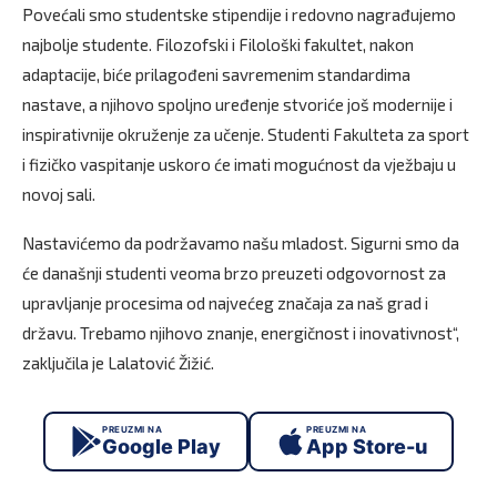
Povećali smo studentske stipendije i redovno nagrađujemo
najbolje studente. Filozofski i Filološki fakultet, nakon
adaptacije, biće prilagođeni savremenim standardima
nastave, a njihovo spoljno uređenje stvoriće još modernije i
inspirativnije okruženje za učenje. Studenti Fakulteta za sport
i fizičko vaspitanje uskoro će imati mogućnost da vježbaju u
novoj sali.
Nastavićemo da podržavamo našu mladost. Sigurni smo da
će današnji studenti veoma brzo preuzeti odgovornost za
upravljanje procesima od najvećeg značaja za naš grad i
državu. Trebamo njihovo znanje, energičnost i inovativnost“,
zaključila je Lalatović Žižić.
PREUZMI NA
PREUZMI NA
Google Play
App Store-u