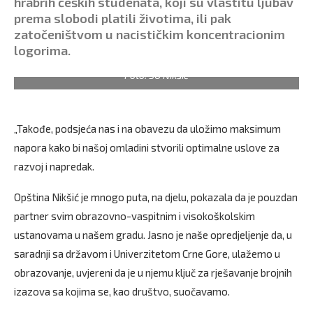
hrabrih čeških studenata, koji su vlastitu ljubav
prema slobodi platili životima, ili pak
zatočeništvom u nacističkim koncentracionim
logorima.
Foto: SO Nikšić
„Takođe, podsjeća nas i na obavezu da uložimo maksimum
napora kako bi našoj omladini stvorili optimalne uslove za
razvoj i napredak.
Opština Nikšić je mnogo puta, na djelu, pokazala da je pouzdan
partner svim obrazovno-vaspitnim i visokoškolskim
ustanovama u našem gradu. Jasno je naše opredjeljenje da, u
saradnji sa državom i Univerzitetom Crne Gore, ulažemo u
obrazovanje, uvjereni da je u njemu ključ za rješavanje brojnih
izazova sa kojima se, kao društvo, suočavamo.