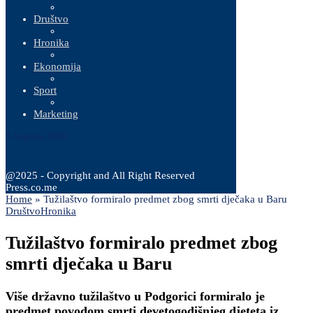
Društvo
Hronika
Ekonomija
Sport
Marketing
6 Augusta, 2026
@2025 - Copyright and All Right Reserved
Press.co.me
Home
»
Tužilaštvo formiralo predmet zbog smrti dječaka u Baru
Društvo
Hronika
Tužilaštvo formiralo predmet zbog
smrti dječaka u Baru
Više državno tužilaštvo u Podgorici formiralo je
predmet povodom smrti devetogodišnjeg djeteta iz