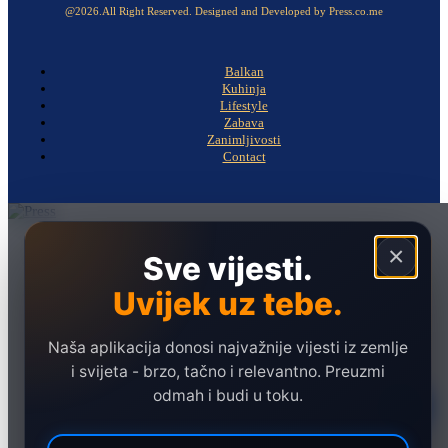
@2026.All Right Reserved. Designed and Developed by Press.co.me
Balkan
Kuhinja
Lifestyle
Zabava
Zanimljivosti
Contact
Naslovna
×
Sve vijesti.
Politika
Uvijek uz tebe.
Društvo
Hronika
Naša aplikacija donosi najvažnije vijesti iz zemlje
Ekonomija
i svijeta - brzo, tačno i relevantno. Preuzmi
odmah i budi u toku.
Sport
Marketing