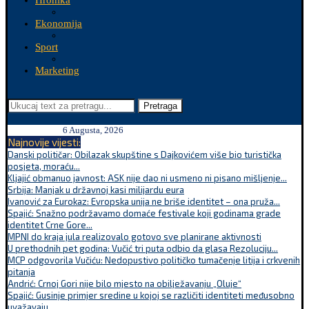
Hronika
Ekonomija
Sport
Marketing
Pretraga
6 Augusta, 2026
Najnovije vijesti:
Danski političar: Obilazak skupštine s Dajkovićem više bio turistička
posjeta, moraću...
Kljajić obmanuo javnost: ASK nije dao ni usmeno ni pisano mišljenje...
Srbija: Manjak u državnoj kasi milijardu eura
Ivanović za Eurokaz: Evropska unija ne briše identitet – ona pruža...
Spajić: Snažno podržavamo domaće festivale koji godinama grade
identitet Crne Gore...
MPNI do kraja jula realizovalo gotovo sve planirane aktivnosti
U prethodnih pet godina: Vučić tri puta odbio da glasa Rezoluciju...
MCP odgovorila Vučiću: Nedopustivo političko tumačenje litija i crkvenih
pitanja
Andrić: Crnoj Gori nije bilo mjesto na obilježavanju „Oluje“
Spajić: Gusinje primjer sredine u kojoj se različiti identiteti međusobno
uvažavaju...