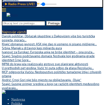
▶️ Radio Press LIVE!
🔊
Pretraga
Najnovije vijesti:
Danski političar: Obilazak skupštine s Dajkovićem više bio turistička
posjeta, moraću...
Kljajić obmanuo javnost: ASK nije dao ni usmeno ni pisano mišljenje...
Srbija: Manjak u državnoj kasi milijardu eura
Ivanović za Eurokaz: Evropska unija ne briše identitet – ona pruža...
Spajić: Snažno podržavamo domaće festivale koji godinama grade
identitet Crne Gore...
MPNI do kraja jula realizovalo gotovo sve planirane aktivnosti
U prethodnih pet godina: Vučić tri puta odbio da glasa Rezoluciju...
MCP odgovorila Vučiću: Nedopustivo političko tumačenje litija i crkvenih
pitanja
Andrić: Crnoj Gori nije bilo mjesto na obilježavanju „Oluje“
Spajić: Gusinje primjer sredine u kojoj se različiti identiteti međusobno
uvažavaju...
Naslovna
Politika