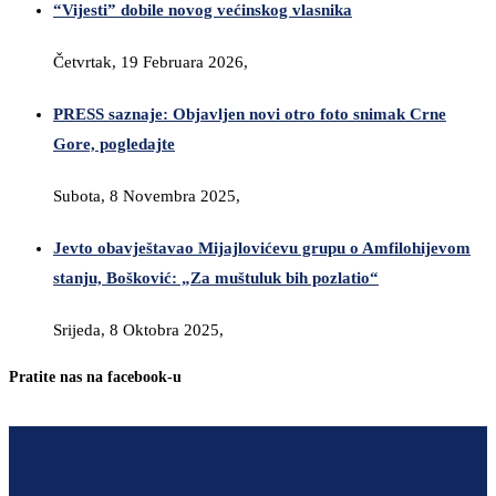
“Vijesti” dobile novog većinskog vlasnika
Četvrtak, 19 Februara 2026,
PRESS saznaje: Objavljen novi otro foto snimak Crne
Gore, pogledajte
Subota, 8 Novembra 2025,
Jevto obavještavao Mijajlovićevu grupu o Amfilohijevom
stanju, Bošković: „Za muštuluk bih pozlatio“
Srijeda, 8 Oktobra 2025,
Pratite nas na facebook-u