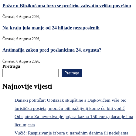
Požar u Blizikućama brzo se proširio, zahvatio veliku površinu
Četvrtak, 6 Augusta 2026,
Na kraju jula manje od 24 hiljade nezaposlenih
Četvrtak, 6 Augusta 2026,
Antimafija zakon pred poslanicima 24. avgusta?
Četvrtak, 6 Augusta 2026,
Pretraga
Pretraga
Najnovije vijesti
Danski političar: Obilazak skupštine s Dajkovićem više bio
turistička posjeta, moraću biti pažljiviji kome ću biti vodič
Od sjutra: Za nevezivanje pojasa kazna 150 eura, plaćanje i na
licu mjesta
Vučić: Raspisivanje izbora u narednim danima ili nedeljama,