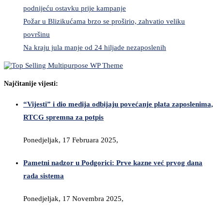
podnijeću ostavku prije kampanje
Požar u Blizikućama brzo se proširio, zahvatio veliku
površinu
Na kraju jula manje od 24 hiljade nezaposlenih
Najčitanije vijesti:
“Vijesti” i dio medija odbijaju povećanje plata zaposlenima,
RTCG spremna za potpis
Ponedjeljak, 17 Februara 2025,
Pametni nadzor u Podgorici: Prve kazne već prvog dana
rada sistema
Ponedjeljak, 17 Novembra 2025,