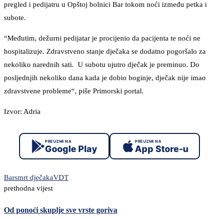
pregled i pedijatru u Opštoj bolnici Bar tokom noći između petka i
subote.
“Međutim, dežurni pedijatar je procijenio da pacijenta te noći ne
hospitalizuje. Zdravstveno stanje dječaka se dodatno pogoršalo za
nekoliko narednih sati. U subotu ujutro dječak je preminuo. Do
posljednjih nekoliko dana kada je dobio boginje, dječak nije imao
zdravstvene probleme“, piše Primorski portal.
Izvor: Adria
PREUZMI NA
PREUZMI NA
Google Play
App Store-u
Bar
smrt dječaka
VDT
prethodna vijest
Od ponoći skuplje sve vrste goriva