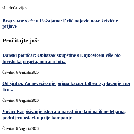
sljedeća vijest
Bespravne sječe u Rožajama: Delić najavio nove krivične
prijave
Pročitajte još:
Danski političar: Obilazak skupštine s Dajkovićem više bio
turistička posjeta, moraću biti...
Četvrtak, 6 Augusta 2026,
Od sjutra: Za nevezivanje pojasa kazna 150 eura, plaćanje i na
licu...
Četvrtak, 6 Augusta 2026,
Vučić: Raspisivanje izbora u narednim danima ili nedeljama,
podnijeću ostavku prije kampanje
Četvrtak, 6 Augusta 2026,