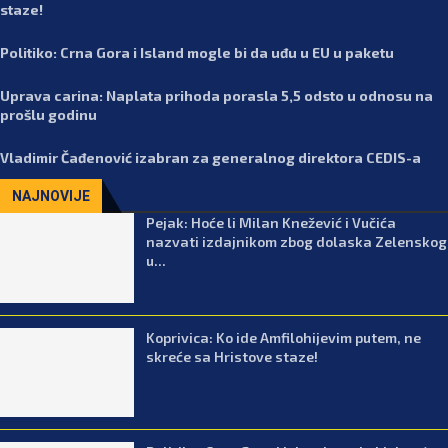
staze!
Politiko: Crna Gora i Island mogle bi da uđu u EU u paketu
Uprava carina: Naplata prihoda porasla 5,5 odsto u odnosu na
prošlu godinu
Vladimir Čađenović izabran za generalnog direktora CEDIS-a
NAJNOVIJE
Pejak: Hoće li Milan Knežević i Vučića
nazvati izdajnikom zbog dolaska Zelenskog
u...
Koprivica: Ko ide Amfilohijevim putem, ne
skreće sa Hristove staze!