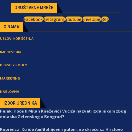
DRUŠTVENE MREŽE
Facebook
Instagram
Youtube
Envelope
Rss
O NAMA
USLOVI KORIŠĆENJA
IMPRESSUM
PRIVACY POLICY
MARKETING
NASLOVNA
IZBOR UREDNIKA
Pejak: Hoće li Milan Knežević i Vučića nazvati izdajnikom zbog
dolaska Zelenskog u Beograd?
Koprivica: Ko ide Amfilohijevim putem, ne skreće sa Hristove