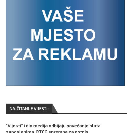
NAJČITANIJE VIJESTI:
“Vijesti” i dio medija odbijaju povećanje plata
zaposlenima, RTCG spremna za potpis