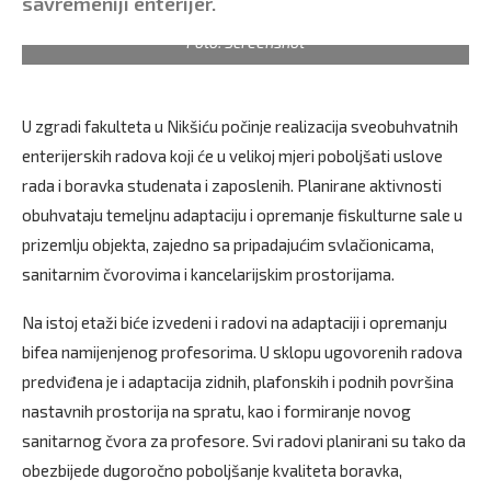
savremeniji enterijer.
Foto: Screenshot
U zgradi fakulteta u Nikšiću počinje realizacija sveobuhvatnih
enterijerskih radova koji će u velikoj mjeri poboljšati uslove
rada i boravka studenata i zaposlenih. Planirane aktivnosti
obuhvataju temeljnu adaptaciju i opremanje fiskulturne sale u
prizemlju objekta, zajedno sa pripadajućim svlačionicama,
sanitarnim čvorovima i kancelarijskim prostorijama.
Na istoj etaži biće izvedeni i radovi na adaptaciji i opremanju
bifea namijenjenog profesorima. U sklopu ugovorenih radova
predviđena je i adaptacija zidnih, plafonskih i podnih površina
nastavnih prostorija na spratu, kao i formiranje novog
sanitarnog čvora za profesore. Svi radovi planirani su tako da
obezbijede dugoročno poboljšanje kvaliteta boravka,