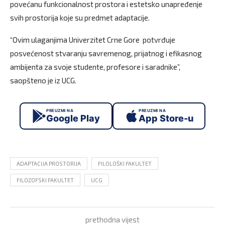
povećanu funkcionalnost prostora i estetsko unapređenje
svih prostorija koje su predmet adaptacije.
“Ovim ulaganjima Univerzitet Crne Gore potvrđuje
posvećenost stvaranju savremenog, prijatnog i efikasnog
ambijenta za svoje studente, profesore i saradnike”,
saopšteno je iz UCG.
PREUZMI NA
PREUZMI NA
Google Play
App Store-u
ADAPTACIJA PROSTORIJA
FILOLOŠKI FAKULTET
FILOZOFSKI FAKULTET
UCG
prethodna vijest