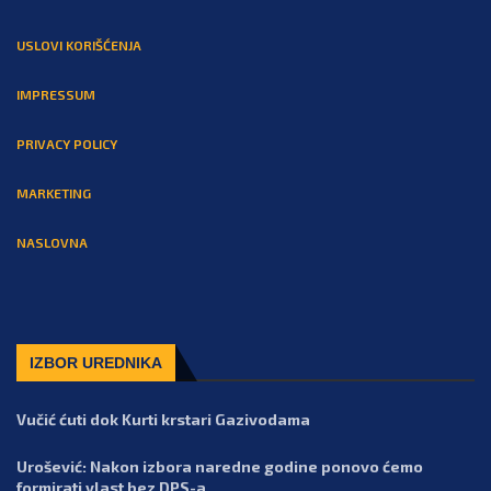
USLOVI KORIŠĆENJA
IMPRESSUM
PRIVACY POLICY
MARKETING
NASLOVNA
IZBOR UREDNIKA
Vučić ćuti dok Kurti krstari Gazivodama
Urošević: Nakon izbora naredne godine ponovo ćemo
formirati vlast bez DPS-a