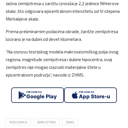
Jačina zemljotresa u zarištu iznosila je 2,2 jedinice Rihterove
skale, što odgovara epicentralnom intenzitetu od IV stepena
Merkalijeve skale.
Prema preliminarnim podacima obrade, žarište zemljotresa
locirano je na dubini od devet kilometara.
“Na osnovu teorijskog modela makroseizmičkog polja ovog
regiona, magnitude zemljotresa i dubine hipocentra, ovaj
zemljotres nije mogao izazvati materijalne štete u
epicentralnom području”, navode iz ZHMS.
PREUZMI NA
PREUZMI NA
Google Play
App Store-u
PODGORICA
ZEMLJOTRES
ZHMS