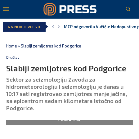
MCP odgovorila Vučiću: Nedopustivo pol
NAJNOVIJE VIJESTI:
Home
»
Slabiji zemljotres kod Podgorice
Društvo
Slabiji zemljotres kod Podgorice
Sektor za seizmologiju Zavoda za
hidrometeorologiju i seizmologiju je danas u
10:17 sati registrovao zemljotres manje jačine,
sa epicentrom sedam kilometara istočno od
Podgorice.
Foto: ZHMS