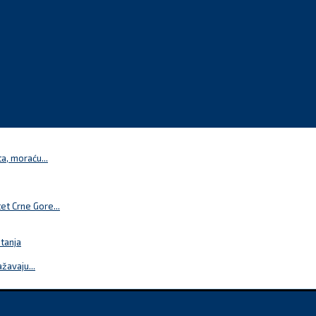
a, moraću...
t Crne Gore...
itanja
žavaju...