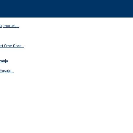
a, moraću...
t Crne Gore...
tanja
žavaju...