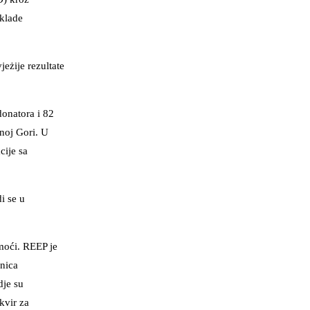
sklade
eżije rezultate
donatora i 82
noj Gori. U
cije sa
i se u
moći. REEP je
nica
dje su
kvir za