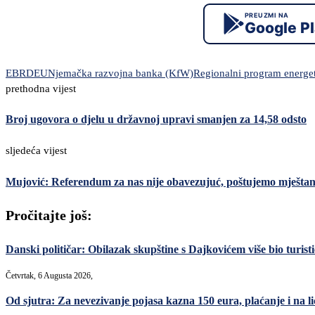
PREUZMI NA
Google P
EBRD
EU
Njemačka razvojna banka (KfW)
Regionalni program energet
prethodna vijest
Broj ugovora o djelu u državnoj upravi smanjen za 14,58 odsto
sljedeća vijest
Mujović: Referendum za nas nije obavezujuć, poštujemo mještane 
Pročitajte još:
Danski političar: Obilazak skupštine s Dajkovićem više bio turisti
Četvrtak, 6 Augusta 2026,
Od sjutra: Za nevezivanje pojasa kazna 150 eura, plaćanje i na lic