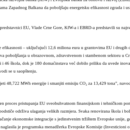
jama Zapadnog Balkana da poboljšaju energetsku efikasnost zgrada i u
redstavnici EU, Vlade Crne Gore, KfW-a i EBRD-a predstavili su najsvj
.
 efikasnosti – uključujući 12,6 miliona eura u grantovima EU i drugih 
iva poboljšanja u obrazovnom, zdravstvenom i stambenom sektoru u Cr
i i 46 škola, dok je 180 domaćinstava već dobilo priliku da uvede inova
odi se u saopštenju.
djeti 48,722 MWh energije i smanjiti emisiju CO₂ za 13,429 tona”, navod
i njen proces pristupanja EU sveobuhvatnom finansijskom i tehničkom po
stiče održiva ulaganja velikih razmjera. Svaka renovirana škola i bol
 jačanje ekonomske integracije s jedinstvenim tržištem Evropske unije, g
a“, naglasila je programska menadžerka Evropske Komisije (Investicioni o