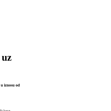
 uz
 u iznosu od
D) kroz