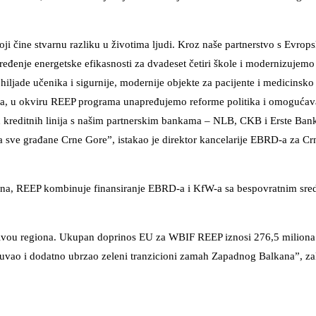
oji čine stvarnu razliku u životima ljudi. Kroz naše partnerstvo s Evro
đenje energetske efikasnosti za dvadeset četiri škole i modernizujemo 
hiljade učenika i sigurnije, modernije objekte za pacijente i medicinsko
ada, u okviru REEP programa unapređujemo reforme politika i omoguća
 kreditnih linija s našim partnerskim bankama – NLB, CKB i Erste Bank
a sve građane Crne Gore”, istakao je direktor kancelarije EBRD-a za Cr
ana, REEP kombinuje finansiranje EBRD-a i KfW-a sa bespovratnim sre
nivou regiona. Ukupan doprinos EU za WBIF REEP iznosi 276,5 miliona
čuvao i dodatno ubrzao zeleni tranzicioni zamah Zapadnog Balkana”, zak