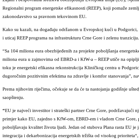
Regionalni program energetske efikasnosti (REEP), koji pomaže zeml
zakonodavstvo sa pravnom tekovinom EU.
Kako su kazali, na događaju održanom u Evropskoj kući u Podgorici, p
i uticaj REEP programa na infrastrukturu Crne Gore i zelenu tranziciju
“Sa 104 miliona eura obezbijeđenih za projekte poboljšanja energetske
miliona eura u zajmovima od EBRD-a i KfW-a – REEP utiče na opiplj
toku je energetski efikasna rekonstrukcija Kliničkog centra u Podgoric
dugoročnim pozitivnim efektima na zdravlje i komfor stanovanja”, nav
Prema njihovim riječima, očekuje se da će ta nastojanja godišnje ušte
saopštenju.
“
EU je najveći investitor i strateški partner Crne Gore, podržavajuć
primjer kako EU, zajedno s KfW-om, EBRD-em i vladom Crne Gore, pod
poboljšavaju kvalitet života ljudi. Jedan od stubova Plana rasta EU je
integracija i dekarbonizacija energetskih tržišta od visokog prioritet