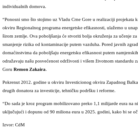
individualnih domova.
“Ponosni smo što stojimo uz Vladu Crne Gore u realizaciji projekata k
okviru Regionalnog programa energetske efikasnosti, ulažemo u unapre
širom zemlje. Ova poboljšanja će stvoriti bolja okruženja za učenje za 
smanjenje rizika od kontaminacije putem vazduha. Pored javnih zgr
domaćinstvima da poboljšaju energetsku efikasnost putem namjenskih
odražavaju našu posvećenost održivosti i višem životnom standardu z
Goru
Remon Zakaira
.
Pokrenut 2012. godine u okviru Investicionog okvira Zapadnog Balk
drugih donatora za investicije, tehničku podršku i reforme.
“Do sada je kroz program mobilizovano preko 1,1 milijarde eura na 
uključujući i dopunu od 90 miliona eura u 2025. godini, kako bi se o
Izvor: CdM