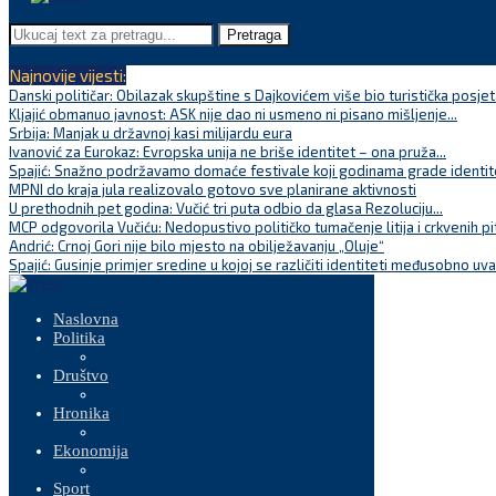
Pretraga
Najnovije vijesti:
Danski političar: Obilazak skupštine s Dajkovićem više bio turistička posjet
Kljajić obmanuo javnost: ASK nije dao ni usmeno ni pisano mišljenje...
Srbija: Manjak u državnoj kasi milijardu eura
Ivanović za Eurokaz: Evropska unija ne briše identitet – ona pruža...
Spajić: Snažno podržavamo domaće festivale koji godinama grade identite
MPNI do kraja jula realizovalo gotovo sve planirane aktivnosti
U prethodnih pet godina: Vučić tri puta odbio da glasa Rezoluciju...
MCP odgovorila Vučiću: Nedopustivo političko tumačenje litija i crkvenih pi
Andrić: Crnoj Gori nije bilo mjesto na obilježavanju „Oluje“
Spajić: Gusinje primjer sredine u kojoj se različiti identiteti međusobno uva
Naslovna
Politika
Društvo
Hronika
Ekonomija
Sport