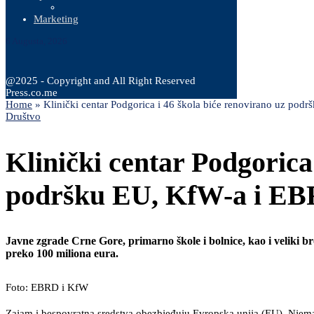
Marketing
6 Augusta, 2026
@2025 - Copyright and All Right Reserved
Press.co.me
Home
»
Klinički centar Podgorica i 46 škola biće renovirano uz po
Društvo
Klinički centar Podgorica
podršku EU, KfW-a i EB
Javne zgrade Crne Gore, primarno škole i bolnice, kao i veliki br
preko 100 miliona eura.
Foto: EBRD i KfW
Zajam i bespovratna sredstva obezbjeđuju Evropska unija (EU), Nje