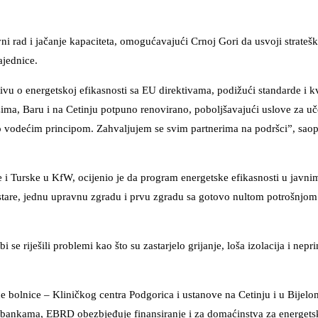
 rad i jačanje kapaciteta, omogućavajući Crnoj Gori da usvoji strateš
ajednice.
o energetskoj efikasnosti sa EU direktivama, podižući standarde i kv
ma, Baru i na Cetinju potpuno renovirano, poboljšavajući uslove za uč
o vodećim principom. Zahvaljujem se svim partnerima na podršci”, saopš
pe i Turske u KfW, ocijenio je da program energetske efikasnosti u javn
 stare, jednu upravnu zgradu i prvu zgradu sa gotovo nultom potrošnjom
e riješili problemi kao što su zastarjelo grijanje, loša izolacija i nepri
e bolnice – Kliničkog centra Podgorica i ustanove na Cetinju i u Bijelo
m bankama, EBRD obezbjeđuje finansiranje i za domaćinstva za energets