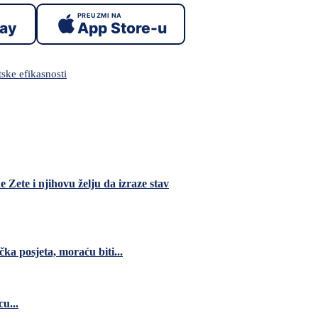
PREUZMI NA
lay
App Store-u
ske efikasnosti
Zete i njihovu želju da izraze stav
čka posjeta, moraću biti...
u...