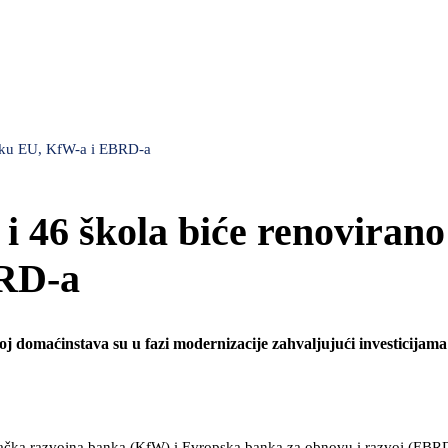
dršku EU, KfW-a i EBRD-a
 i 46 škola biće renovirano
RD-a
oj domaćinstava su u fazi modernizacije zahvaljujući investicijama
mačka razvojna banka (KfW) i Evropska banka za obnovu i razvoj (EBR