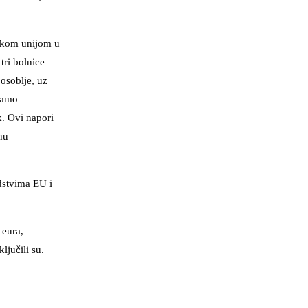
pskom unijom u
tri bolnice
 osoblje, uz
vamo
. Ovi napori
nu
dstvima EU i
 eura,
ljučili su.