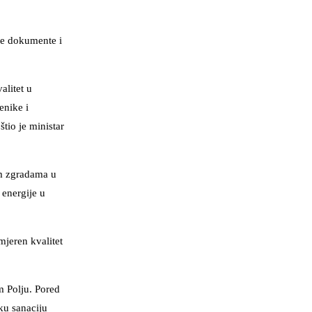
ke dokumente i
alitet u
enike i
tio je ministar
im zgradama u
 energije u
mjeren kvalitet
m Polju. Pored
ku sanaciju