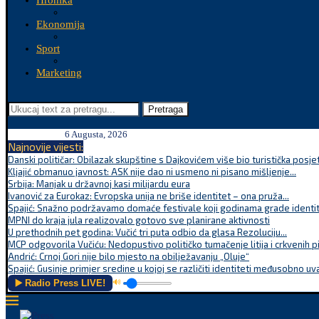
Hronika
Ekonomija
Sport
Marketing
Pretraga
6 Augusta, 2026
Najnovije vijesti:
Danski političar: Obilazak skupštine s Dajkovićem više bio turistička posjet
Kljajić obmanuo javnost: ASK nije dao ni usmeno ni pisano mišljenje...
Srbija: Manjak u državnoj kasi milijardu eura
Ivanović za Eurokaz: Evropska unija ne briše identitet – ona pruža...
Spajić: Snažno podržavamo domaće festivale koji godinama grade identite
MPNI do kraja jula realizovalo gotovo sve planirane aktivnosti
U prethodnih pet godina: Vučić tri puta odbio da glasa Rezoluciju...
MCP odgovorila Vučiću: Nedopustivo političko tumačenje litija i crkvenih p
Andrić: Crnoj Gori nije bilo mjesto na obilježavanju „Oluje“
Spajić: Gusinje primjer sredine u kojoj se različiti identiteti međusobno uva
▶️ Radio Press LIVE!
🔊