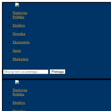
Naslovna
Politika
Društvo
Hronika
Ekonomija
Sport
Marketing
Pretraga
Naslovna
Politika
Društvo