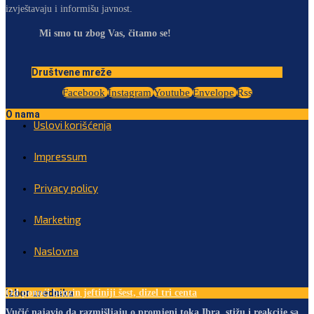
izvještavaju i informišu javnost.
Mi smo tu zbog Vas, čitamo se!
Društvene mreže
Facebook
Instagram
Youtube
Envelope
Rss
O nama
Uslovi korišćenja
Impressum
Privacy policy
Marketing
Naslovna
Izbor urednika
Od ponoći benzin jeftiniji šest, dizel tri centa
Vučić najavio da razmišljaju o promjeni toka Ibra, stižu i reakcije sa