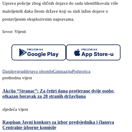
Uprava policije zbog sličnih dojava do sada identifikovala više
maloljetnih đaka širom države koji su slali lažne dojave o
postavljenim eksplozivnim napravama.
Izvor: Vijesti
PREUZMI NA
PREUZMI NA
Google Play
App Store-u
Danilovgrad
dojava obombi
Gimnazija
Podgorica
prethodna vijest
Akcija “Stranac”: Za četiri dana protjerane dvije osobe,
otkazan boravak za 28 stranih državljana
sljedeća vijest
Raspisan Javni konkurs za izbor predsjednika i članova
Centralne izborne komisije