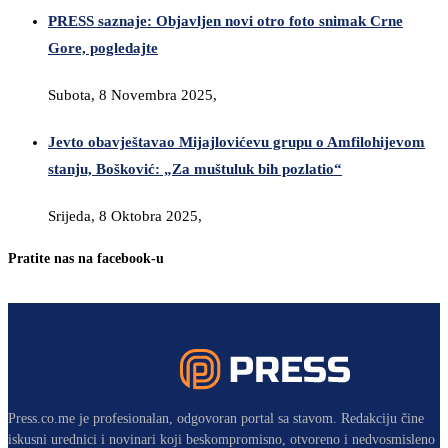
PRESS saznaje: Objavljen novi otro foto snimak Crne
Gore, pogledajte
Subota, 8 Novembra 2025,
Jevto obavještavao Mijajlovićevu grupu o Amfilohijevom
stanju, Bošković: „Za muštuluk bih pozlatio“
Srijeda, 8 Oktobra 2025,
Pratite nas na facebook-u
Press.co.me je profesionalan, odgovoran portal sa stavom. Redakciju čine
iskusni urednici i novinari koji beskompromisno, otvoreno i nedvosmisleno