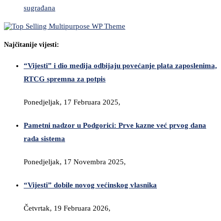
sugrađana
Najčitanije vijesti:
“Vijesti” i dio medija odbijaju povećanje plata zaposlenima,
RTCG spremna za potpis
Ponedjeljak, 17 Februara 2025,
Pametni nadzor u Podgorici: Prve kazne već prvog dana
rada sistema
Ponedjeljak, 17 Novembra 2025,
“Vijesti” dobile novog većinskog vlasnika
Četvrtak, 19 Februara 2026,