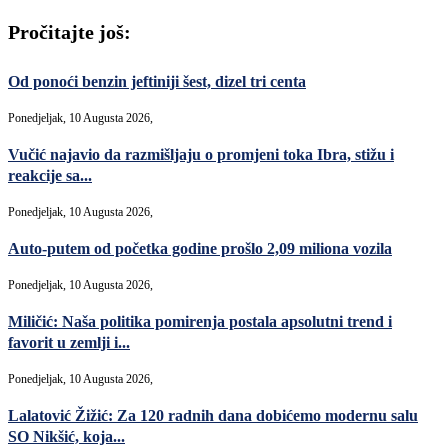
Pročitajte još:
Od ponoći benzin jeftiniji šest, dizel tri centa
Ponedjeljak, 10 Augusta 2026,
Vučić najavio da razmišljaju o promjeni toka Ibra, stižu i
reakcije sa...
Ponedjeljak, 10 Augusta 2026,
Auto-putem od početka godine prošlo 2,09 miliona vozila
Ponedjeljak, 10 Augusta 2026,
Miličić: Naša politika pomirenja postala apsolutni trend i
favorit u zemlji i...
Ponedjeljak, 10 Augusta 2026,
Lalatović Žižić: Za 120 radnih dana dobićemo modernu salu
SO Nikšić, koja...