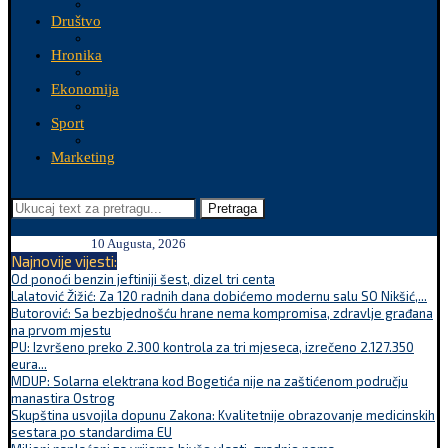
Društvo
Hronika
Ekonomija
Sport
Marketing
Pretraga
10 Augusta, 2026
Najnovije vijesti:
Od ponoći benzin jeftiniji šest, dizel tri centa
Lalatović Žižić: Za 120 radnih dana dobićemo modernu salu SO Nikšić,...
Butorović: Sa bezbjednošću hrane nema kompromisa, zdravlje građana
na prvom mjestu
PU: Izvršeno preko 2.300 kontrola za tri mjeseca, izrečeno 2.127.350
eura...
MDUP: Solarna elektrana kod Bogetića nije na zaštićenom području
manastira Ostrog
Skupština usvojila dopunu Zakona: Kvalitetnije obrazovanje medicinskih
sestara po standardima EU