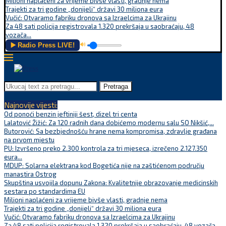
Milioni naplaćeni za vrijeme bivše vlasti, gradnje nema
Trajekti za tri godine „donijeli“ državi 30 miliona eura
Vučić: Otvaramo fabriku dronova sa Izraelcima za Ukrajinu
Za 48 sati policija registrovala 1.320 prekršaja u saobraćaju, 48
vozača...
▶️ Radio Press LIVE!
🔊
Pretraga
Najnovije vijesti:
Od ponoći benzin jeftiniji šest, dizel tri centa
Lalatović Žižić: Za 120 radnih dana dobićemo modernu salu SO Nikšić,...
Butorović: Sa bezbjednošću hrane nema kompromisa, zdravlje građana
na prvom mjestu
PU: Izvršeno preko 2.300 kontrola za tri mjeseca, izrečeno 2.127.350
eura...
MDUP: Solarna elektrana kod Bogetića nije na zaštićenom području
manastira Ostrog
Skupština usvojila dopunu Zakona: Kvalitetnije obrazovanje medicinskih
sestara po standardima EU
Milioni naplaćeni za vrijeme bivše vlasti, gradnje nema
Trajekti za tri godine „donijeli“ državi 30 miliona eura
Vučić: Otvaramo fabriku dronova sa Izraelcima za Ukrajinu
Za 48 sati policija registrovala 1.320 prekršaja u saobraćaju, 48 vozača...