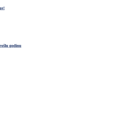
ze!
rošlu godinu