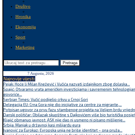
Društvo
Hronika
Ekonomija
Sport
Marketing
Pretraga
7 Augusta, 2026
Najnovije vijesti:
Pejak: Hoće li Milan Knežević i Vučića nazvati izdajnikom zbog dolaska...
Spajić: Otvaramo vrata američkim investicijama i savremenim tehnologijam
govoriće...
Serbian Times: Vučić podijelio crkvu u Crnoj Gori
Delegacija EU: Crna Gora nije dio inicijative za centre za migrante,...
Potpisan ugovor za prvu fazu stambenog projekta na Veljem brdu vrijednu
Danski političar: Obilazak skupštine s Dajkovićem više bio turistička posjet
Kljajić obmanuo javnost: ASK nije dao ni usmeno ni pisano mišljenje...
Srbija: Manjak u državnoj kasi milijardu eura
Ivanović za Eurokaz: Evropska unija ne briše identitet – ona pruža...