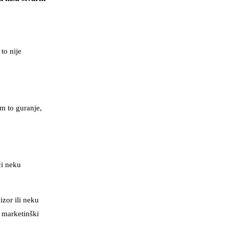
to nije
em to guranje,
ći neku
izor ili neku
o marketinški