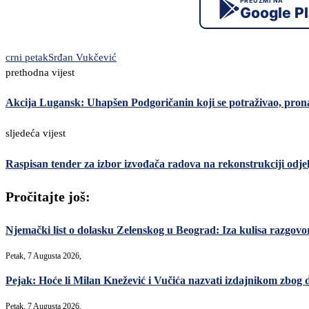
PREUZMI NA
Google P
crni petak
Srđan Vukčević
prethodna vijest
Akcija Lugansk: Uhapšen Podgoričanin koji se potraživao, prona
sljedeća vijest
Raspisan tender za izbor izvođača radova na rekonstrukciji odj
Pročitajte još:
Njemački list o dolasku Zelenskog u Beograd: Iza kulisa razgovori
Petak, 7 Augusta 2026,
Pejak: Hoće li Milan Knežević i Vučića nazvati izdajnikom zbog 
Petak, 7 Augusta 2026,