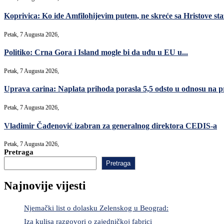
Koprivica: Ko ide Amfilohijevim putem, ne skreće sa Hristove sta
Petak, 7 Augusta 2026,
Politiko: Crna Gora i Island mogle bi da uđu u EU u...
Petak, 7 Augusta 2026,
Uprava carina: Naplata prihoda porasla 5,5 odsto u odnosu na p
Petak, 7 Augusta 2026,
Vladimir Čađenović izabran za generalnog direktora CEDIS-a
Petak, 7 Augusta 2026,
Pretraga
Pretraga
Najnovije vijesti
Njemački list o dolasku Zelenskog u Beograd:
Iza kulisa razgovori o zajedničkoj fabrici