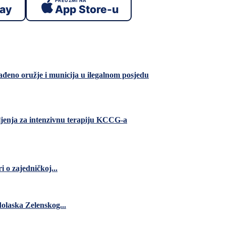
PREUZMI NA
lay
App Store-u
đeno oružje i municija u ilegalnom posjedu
eljenja za intenzivnu terapiju KCCG-a
 o zajedničkoj...
dolaska Zelenskog...