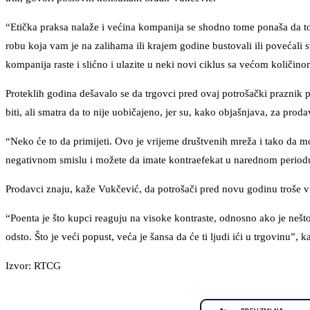
“Etička praksa nalaže i većina kompanija se shodno tome ponaša da to 
robu koja vam je na zalihama ili krajem godine bustovali ili povećali s
kompanija raste i slićno i ulazite u neki novi ciklus sa većom količin
Proteklih godina dešavalo se da trgovci pred ovaj potrošački praznik 
biti, ali smatra da to nije uobičajeno, jer su, kako objašnjava, za prodav
“Neko će to da primijeti. Ovo je vrijeme društvenih mreža i tako da 
negativnom smislu i možete da imate kontraefekat u narednom periodu”
Prodavci znaju, kaže Vukčević, da potrošači pred novu godinu troše v
“Poenta je što kupci reaguju na visoke kontraste, odnosno ako je nešto 
odsto. Što je veći popust, veća je šansa da će ti ljudi ići u trgovinu”, 
Izvor: RTCG