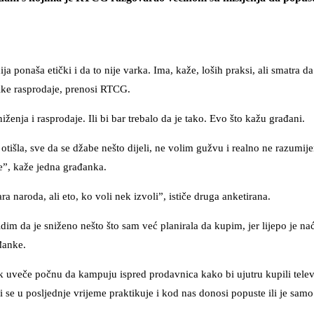
 ponaša etički i da to nije varka. Ima, kaže, loših praksi, ali smatra da 
like rasprodaje, prenosi RTCG.
ženja i rasprodaje. Ili bi bar trebalo da je tako. Evo što kažu građani.
h otišla, sve da se džabe nešto dijeli, ne volim gužvu i realno ne razumij
ne”, kaže jedna građanka.
a naroda, ali eto, ko voli nek izvoli”, ističe druga anketirana.
im da je sniženo nešto što sam već planirala da kupim, jer lijepo je na
ađanke.
ak uveče počnu da kampuju ispred prodavnica kako bi ujutru kupili telev
ji se u posljednje vrijeme praktikuje i kod nas donosi popuste ili je sam