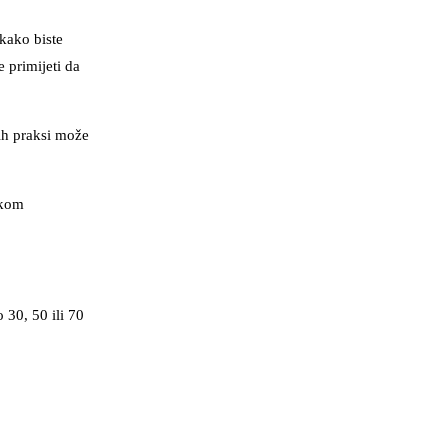
 kako biste
e primijeti da
kih praksi može
ekom
 30, 50 ili 70