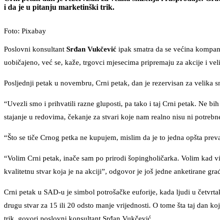
i da je u pitanju marketinški trik.
Foto: Pixabay
Poslovni konsultant
Srđan Vukčević
ipak smatra da se većina kompanija
uobičajeno, već se, kaže, trgovci mjesecima pripremaju za akcije i ve
Posljednji petak u novembru, Crni petak, dan je rezervisan za velika sni
“Uvezli smo i prihvatili razne gluposti, pa tako i taj Crni petak. Ne bi
stajanje u redovima, čekanje za stvari koje nam realno nisu ni potreb
“Što se tiče Crnog petka ne kupujem, mislim da je to jedna opšta prevar
“Volim Crni petak, inače sam po prirodi šopingholičarka. Volim kad vid
kvalitetnu stvar koja je na akciji”, odgovor je još jedne anketirane gr
Crni petak u SAD-u je simbol potrošačke euforije, kada ljudi u četvrt
drugu stvar za 15 ili 20 odsto manje vrijednosti. O tome šta taj dan ko
trik, govori poslovni konsultant Srđan Vukčević.