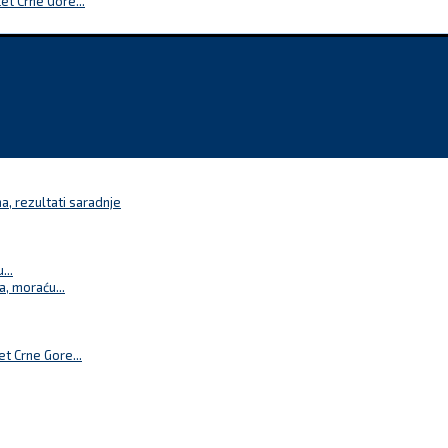
t Crne Gore...
a, rezultati saradnje
...
a, moraću...
t Crne Gore...