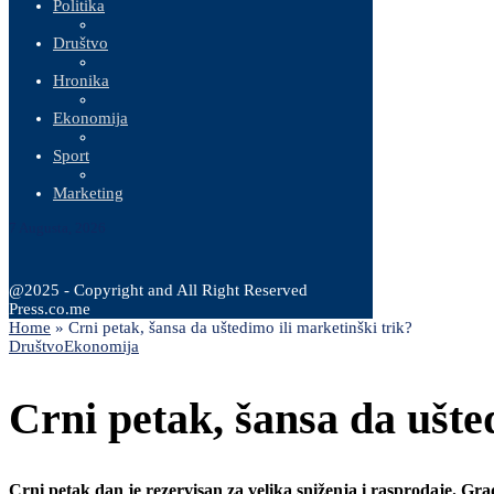
Politika
Društvo
Hronika
Ekonomija
Sport
Marketing
7 Augusta, 2026
@2025 - Copyright and All Right Reserved
Press.co.me
Home
»
Crni petak, šansa da uštedimo ili marketinški trik?
Društvo
Ekonomija
Crni petak, šansa da ušte
Crni petak dan je rezervisan za velika sniženja i rasprodaje. G