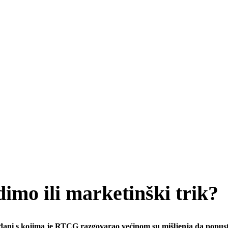
dimo ili marketinški trik?
rađani s kojima je RTCG razgovarao većinom su mišljenja da popusti