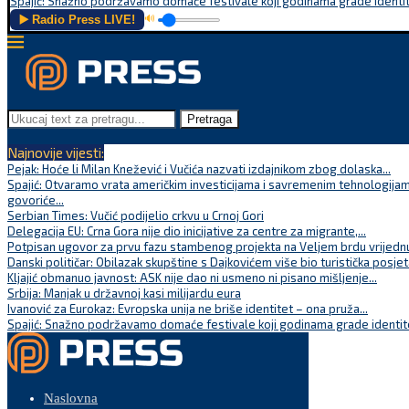
Spajić: Snažno podržavamo domaće festivale koji godinama grade identite
▶️ Radio Press LIVE!
🔊
Pretraga
Najnovije vijesti:
Pejak: Hoće li Milan Knežević i Vučića nazvati izdajnikom zbog dolaska...
Spajić: Otvaramo vrata američkim investicijama i savremenim tehnologijam
govoriće...
Serbian Times: Vučić podijelio crkvu u Crnoj Gori
Delegacija EU: Crna Gora nije dio inicijative za centre za migrante,...
Potpisan ugovor za prvu fazu stambenog projekta na Veljem brdu vrijednu
Danski političar: Obilazak skupštine s Dajkovićem više bio turistička posjet
Kljajić obmanuo javnost: ASK nije dao ni usmeno ni pisano mišljenje...
Srbija: Manjak u državnoj kasi milijardu eura
Ivanović za Eurokaz: Evropska unija ne briše identitet – ona pruža...
Spajić: Snažno podržavamo domaće festivale koji godinama grade identite
Naslovna