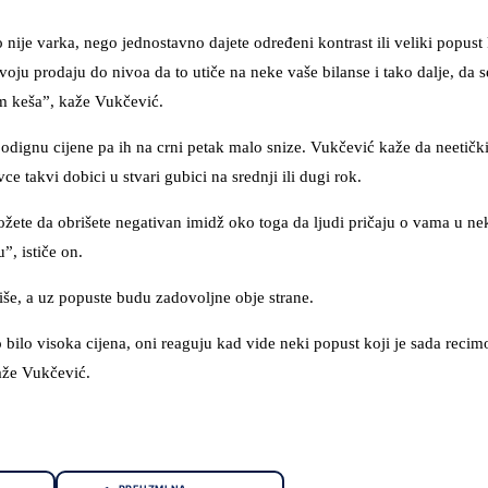
nije varka, nego jednostavno dajete određeni kontrast ili veliki popust
voju prodaju do nivoa da to utiče na neke vaše bilanse i tako dalje, da s
om keša”, kaže Vukčević.
podignu cijene pa ih na crni petak malo snize. Vukčević kaže da neetič
ce takvi dobici u stvari gubici na srednji ili dugi rok.
možete da obrišete negativan imidž oko toga da ljudi pričaju o vama u n
, ističe on.
iše, a uz popuste budu zadovoljne obje strane.
bilo visoka cijena, oni reaguju kad vide neki popust koji je sada recimo
kaže Vukčević.