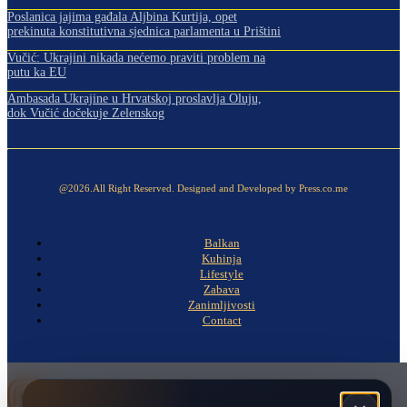
Poslanica jajima gađala Aljbina Kurtija, opet
prekinuta konstitutivna sjednica parlamenta u Prištini
Vučić: Ukrajini nikada nećemo praviti problem na
putu ka EU
Ambasada Ukrajine u Hrvatskoj proslavlja Oluju,
dok Vučić dočekuje Zelenskog
@2026.All Right Reserved. Designed and Developed by Press.co.me
Balkan
Kuhinja
Lifestyle
Zabava
Zanimljivosti
Contact