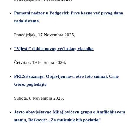
Pametni nadzor u Podgorici: Prve kazne već prvog dana
rada sistema
Ponedjeljak, 17 Novembra 2025,
“Vijesti” dobile novog većinskog vlasnika
Četvrtak, 19 Februara 2026,
PRESS saznaje: Objavljen novi otro foto snimak Crne
Gore, pogledajte
Subota, 8 Novembra 2025,
Jevto obavještavao Mijajlovićevu grupu o Amfilohijevom
stanju, Bošković: „Za muštuluk bih pozlatio“