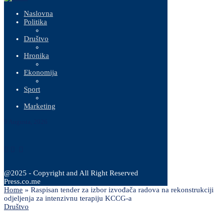
Naslovna
Politika
Društvo
Hronika
Ekonomija
Sport
Marketing
9 Augusta, 2026
@2025 - Copyright and All Right Reserved
Press.co.me
Home
»
Raspisan tender za izbor izvođača radova na rekonstrukciji
odjeljenja za intenzivnu terapiju KCCG-a
Društvo