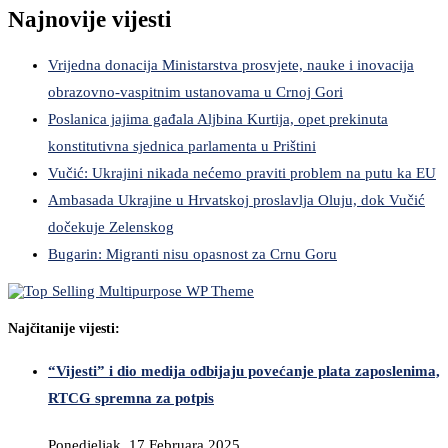
Najnovije vijesti
Vrijedna donacija Ministarstva prosvjete, nauke i inovacija
obrazovno-vaspitnim ustanovama u Crnoj Gori
Poslanica jajima gađala Aljbina Kurtija, opet prekinuta
konstitutivna sjednica parlamenta u Prištini
Vučić: Ukrajini nikada nećemo praviti problem na putu ka EU
Ambasada Ukrajine u Hrvatskoj proslavlja Oluju, dok Vučić
dočekuje Zelenskog
Bugarin: Migranti nisu opasnost za Crnu Goru
Najčitanije vijesti:
“Vijesti” i dio medija odbijaju povećanje plata zaposlenima,
RTCG spremna za potpis
Ponedjeljak, 17 Februara 2025,