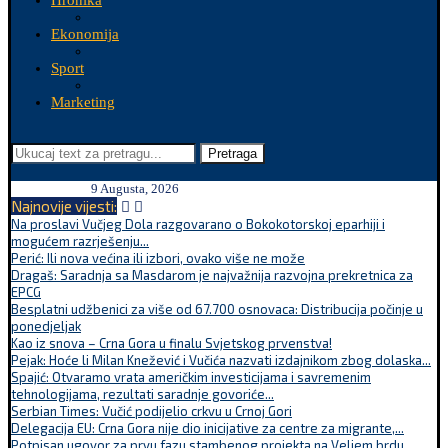
Hronika
Ekonomija
Sport
Marketing
Pretraga
9 Augusta, 2026
Najnovije vijesti:
Na proslavi Vučjeg Dola razgovarano o Bokokotorskoj eparhiji i
mogućem razrješenju...
Perić: Ili nova većina ili izbori, ovako više ne može
Dragaš: Saradnja sa Masdarom je najvažnija razvojna prekretnica za
EPCG
Besplatni udžbenici za više od 67.700 osnovaca: Distribucija počinje u
ponedjeljak
Kao iz snova – Crna Gora u finalu Svjetskog prvenstva!
Pejak: Hoće li Milan Knežević i Vučića nazvati izdajnikom zbog dolaska...
Spajić: Otvaramo vrata američkim investicijama i savremenim
tehnologijama, rezultati saradnje govoriće...
Serbian Times: Vučić podijelio crkvu u Crnoj Gori
Delegacija EU: Crna Gora nije dio inicijative za centre za migrante,...
Potpisan ugovor za prvu fazu stambenog projekta na Veljem brdu