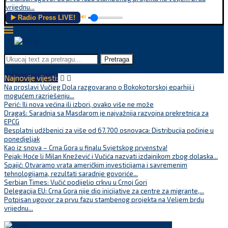
vrijednu...
▶️ Radio Press LIVE!
🔊
Pretraga
Najnovije vijesti:
Na proslavi Vučjeg Dola razgovarano o Bokokotorskoj eparhiji i
mogućem razrješenju...
Perić: Ili nova većina ili izbori, ovako više ne može
Dragaš: Saradnja sa Masdarom je najvažnija razvojna prekretnica za
EPCG
Besplatni udžbenici za više od 67.700 osnovaca: Distribucija počinje u
ponedjeljak
Kao iz snova – Crna Gora u finalu Svjetskog prvenstva!
Pejak: Hoće li Milan Knežević i Vučića nazvati izdajnikom zbog dolaska...
Spajić: Otvaramo vrata američkim investicijama i savremenim
tehnologijama, rezultati saradnje govoriće...
Serbian Times: Vučić podijelio crkvu u Crnoj Gori
Delegacija EU: Crna Gora nije dio inicijative za centre za migrante,...
Potpisan ugovor za prvu fazu stambenog projekta na Veljem brdu
vrijednu...