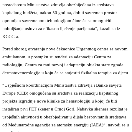
posredstvom Ministarstva zdravlja obezbijeđena iz sredstava
kapitalnog budžeta, nakon 50 godina, dobiti savremen prostor
opremljen savremenom tehnologijom čime će se omogućiti
poboljšanje uslova za efikasno liječenje pacijenata”, kazali su iz
KCCG-a.
Pored skorog otvaranja nove čekaonice Urgentnog centra sa novom
ambulantom, u postupku su tenderi za adaptaciju Centra za
radiologiju, Centra za rani razvoj i adaptaciju objekta stare zgrade
dermatovenerologije u koju će se smjestiti fizikalna terapija za djecu.
“Uspješnom koordinacijom Ministarstva zdravlja i Banke savjeta
Evrope (CEB) omogućena su sredstva za realizaciju kapitalnog
projekta izgradnje nove klinike za hematologiju u kojoj će biti
instaliran prvi PET skener u Crnoj Gori. Nabavka skenera rezultat je
uspješnih aktivnosti u obezbjeđivanju dijela bespovratnih sredstava
od Međunarodne agencije za atomsku energiju (IAEA)”, navodi se u