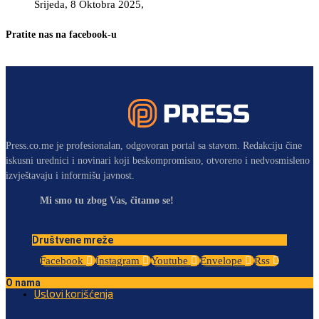
Srijeda, 8 Oktobra 2025,
Pratite nas na facebook-u
Press.co.me je profesionalan, odgovoran portal sa stavom. Redakciju čine
iskusni urednici i novinari koji beskompromisno, otvoreno i nedvosmisleno
izvještavaju i informišu javnost.
Mi smo tu zbog Vas, čitamo se!
Društvene mreže
Facebook
Instagram
Youtube
Envelope
Rss
O nama
Uslovi korišćenja