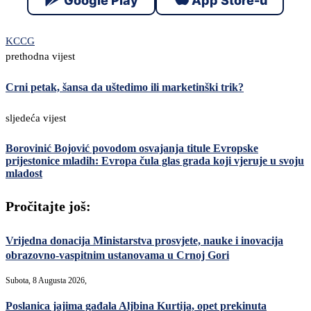
Google Play
App Store-u
KCCG
prethodna vijest
Crni petak, šansa da uštedimo ili marketinški trik?
sljedeća vijest
Borovinić Bojović povodom osvajanja titule Evropske
prijestonice mladih: Evropa čula glas grada koji vjeruje u svoju
mladost
Pročitajte još:
Vrijedna donacija Ministarstva prosvjete, nauke i inovacija
obrazovno-vaspitnim ustanovama u Crnoj Gori
Subota, 8 Augusta 2026,
Poslanica jajima gađala Aljbina Kurtija, opet prekinuta