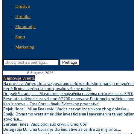
Društvo
Hronika
Ekonomija
Sport
Marketing
Pretraga
8 Augusta, 2026
Najnovije vijesti:
Na proslavi Vučjeg Dola razgovarano o Bokokotorskoj eparhiji i mogućem r
Perić: Ili nova većina ili izbori, ovako više ne može
Dragaš: Saradnja sa Masdarom je najvažnija razvojna prekretnica za EPCG
Besplatni udžbenici za više od 67.700 osnovaca: Distribucija počinje u po
Kao iz snova – Crna Gora u finalu Svjetskog prvenstva!
Pejak: Hoće li Milan Knežević i Vučića nazvati izdajnikom zbog dolaska...
Spajić: Otvaramo vrata američkim investicijama i savremenim tehnologijam
govoriće...
Serbian Times: Vučić podijelio crkvu u Crnoj Gori
Delegacija EU: Crna Gora nije dio inicijative za centre za migrante,...