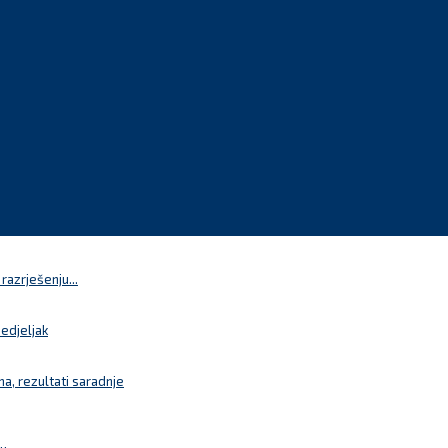
azrješenju...
nedjeljak
a, rezultati saradnje