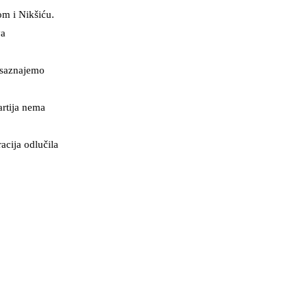
om i Nikšiću.
va
o saznajemo
artija nema
acija odlučila