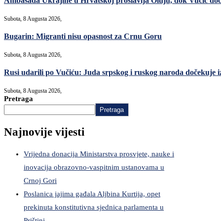
Ambasada Ukrajine u Hrvatskoj proslavlja Oluju, dok Vučić do
Subota, 8 Augusta 2026,
Bugarin: Migranti nisu opasnost za Crnu Goru
Subota, 8 Augusta 2026,
Rusi udarili po Vučiću: Juda srpskog i ruskog naroda dočekuje i
Subota, 8 Augusta 2026,
Pretraga
Pretraga
Najnovije vijesti
Vrijedna donacija Ministarstva prosvjete, nauke i
inovacija obrazovno-vaspitnim ustanovama u
Crnoj Gori
Poslanica jajima gađala Aljbina Kurtija, opet
prekinuta konstitutivna sjednica parlamenta u
Prištini