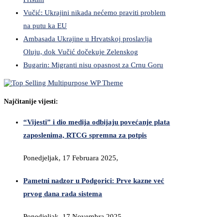
Vučić: Ukrajini nikada nećemo praviti problem
na putu ka EU
Ambasada Ukrajine u Hrvatskoj proslavlja
Oluju, dok Vučić dočekuje Zelenskog
Bugarin: Migranti nisu opasnost za Crnu Goru
Najčitanije vijesti:
“Vijesti” i dio medija odbijaju povećanje plata
zaposlenima, RTCG spremna za potpis
Ponedjeljak, 17 Februara 2025,
Pametni nadzor u Podgorici: Prve kazne već
prvog dana rada sistema
Ponedjeljak, 17 Novembra 2025,