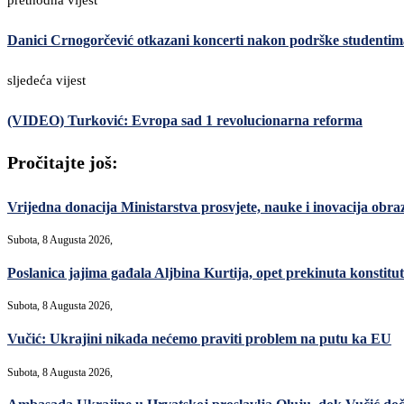
prethodna vijest
Danici Crnogorčević otkazani koncerti nakon podrške studentim
sljedeća vijest
(VIDEO) Turković: Evropa sad 1 revolucionarna reforma
Pročitajte još:
Vrijedna donacija Ministarstva prosvjete, nauke i inovacija ob
Subota, 8 Augusta 2026,
Poslanica jajima gađala Aljbina Kurtija, opet prekinuta konstitut
Subota, 8 Augusta 2026,
Vučić: Ukrajini nikada nećemo praviti problem na putu ka EU
Subota, 8 Augusta 2026,