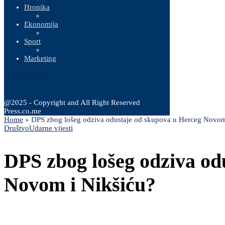
Hronika
Ekonomija
Sport
Marketing
8 Augusta, 2026
@2025 - Copyright and All Right Reserved
Press.co.me
Home
»
DPS zbog lošeg odziva odustaje od skupova u Herceg Novom
Društvo
Udarne vijesti
DPS zbog lošeg odziva od
Novom i Nikšiću?