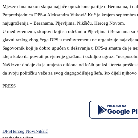
Mjesec dana nakon skupa najjače opozicione partije u Beranama, i da
Potpredsjednica DPS-a Aleksandra Vuković Kuč je krajem septembra n
najugroženija – Beranama, Pljevljima, Nikšiću, Herceg Novom.
U međuvremenu, skupovi koji su održani u Pljevljima i Beranama su kar
glavni razlog zbog čega DPS u međuvremenu ne organizuje najavlje
Sagovornik koji je dobro upućen u dešavanja u DPS-u smatra da je ne
ideju kako da povrati povjerenje građana i ozbiljno ugrozi “nesposobn
Naš izvor dodaje da je umjesto otklona od loših praksi i tereta prošlo
da svoju političku veže za svog dugogodišnjeg šefa, što dijeli njihovo 
PRESS
PREUZMI NA
Google P
DPS
Herceg Novi
Nikšić