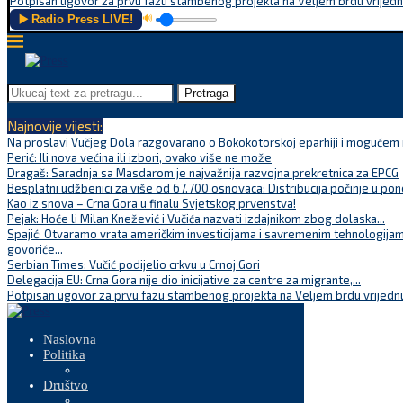
Potpisan ugovor za prvu fazu stambenog projekta na Veljem brdu vrijednu
▶️ Radio Press LIVE!
🔊
Pretraga
Najnovije vijesti:
Na proslavi Vučjeg Dola razgovarano o Bokokotorskoj eparhiji i mogućem r
Perić: Ili nova većina ili izbori, ovako više ne može
Dragaš: Saradnja sa Masdarom je najvažnija razvojna prekretnica za EPCG
Besplatni udžbenici za više od 67.700 osnovaca: Distribucija počinje u pon
Kao iz snova – Crna Gora u finalu Svjetskog prvenstva!
Pejak: Hoće li Milan Knežević i Vučića nazvati izdajnikom zbog dolaska...
Spajić: Otvaramo vrata američkim investicijama i savremenim tehnologijam
govoriće...
Serbian Times: Vučić podijelio crkvu u Crnoj Gori
Delegacija EU: Crna Gora nije dio inicijative za centre za migrante,...
Potpisan ugovor za prvu fazu stambenog projekta na Veljem brdu vrijednu
Naslovna
Politika
Društvo