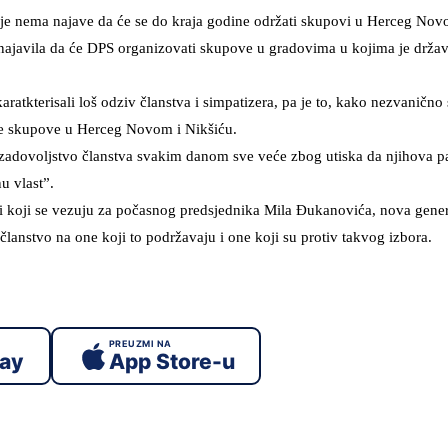
lje nema najave da će se do kraja godine održati skupovi u Herceg Nov
ajavila da će DPS organizovati skupove u gradovima u kojima je drža
atkterisali loš odziv članstva i simpatizera, pa je to, kako nezvaničn
ne skupove u Herceg Novom i Nikšiću.
zadovoljstvo članstva svakim danom sve veće zbog utiska da njihova p
u vlast”.
sti koji se vezuju za počasnog predsjednika Mila Đukanovića, nova gener
članstvo na one koji to podržavaju i one koji su protiv takvog izbora.
PREUZMI NA
lay
App Store-u