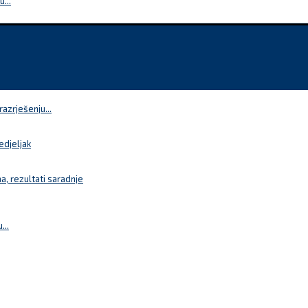
...
azrješenju...
edjeljak
a, rezultati saradnje
...