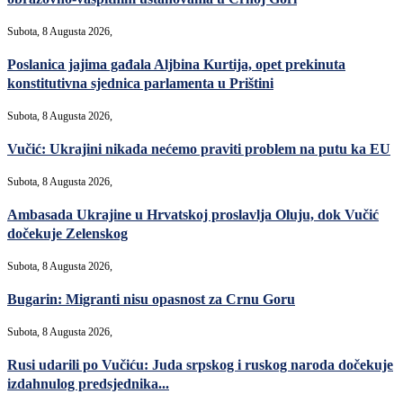
Subota, 8 Augusta 2026,
Poslanica jajima gađala Aljbina Kurtija, opet prekinuta
konstitutivna sjednica parlamenta u Prištini
Subota, 8 Augusta 2026,
Vučić: Ukrajini nikada nećemo praviti problem na putu ka EU
Subota, 8 Augusta 2026,
Ambasada Ukrajine u Hrvatskoj proslavlja Oluju, dok Vučić
dočekuje Zelenskog
Subota, 8 Augusta 2026,
Bugarin: Migranti nisu opasnost za Crnu Goru
Subota, 8 Augusta 2026,
Rusi udarili po Vučiću: Juda srpskog i ruskog naroda dočekuje
izdahnulog predsjednika...