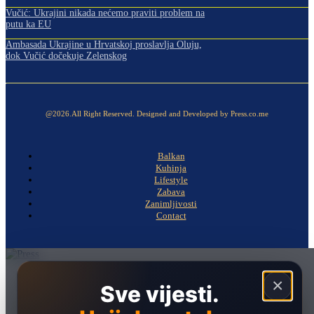
Vučić: Ukrajini nikada nećemo praviti problem na
putu ka EU
Ambasada Ukrajine u Hrvatskoj proslavlja Oluju,
dok Vučić dočekuje Zelenskog
@2026.All Right Reserved. Designed and Developed by Press.co.me
Balkan
Kuhinja
Lifestyle
Zabava
Zanimljivosti
Contact
Naslovna
×
Sve vijesti.
Politika
Društvo