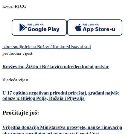
Izvor: RTCG
PREUZMI NA
PREUZMI NA
Google Play
App Store-u
izbor sudije
Jelena Božović
Konkurs
Ustavni sud
prethodna vijest
Kneževiću, Žižiću i Boškoviću određen kućni pritvor
sljedeća vijest
U 17 opština negativan prirodni priraštaj, građani najviše
odlaze iz Bijelog Polja, Rožaja i Pljevalja
Pročitajte još:
Vrijedna donacija Ministarstva prosvjete, nauke i inovacija
obrazovno-vaspitnim ustanovama u Crnoj Gori