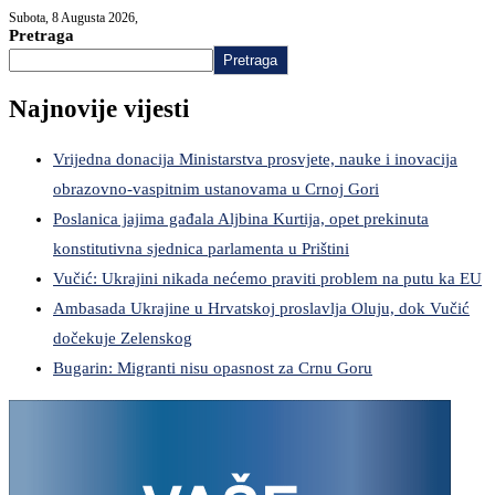
Subota, 8 Augusta 2026,
Pretraga
Pretraga
Najnovije vijesti
Vrijedna donacija Ministarstva prosvjete, nauke i inovacija
obrazovno-vaspitnim ustanovama u Crnoj Gori
Poslanica jajima gađala Aljbina Kurtija, opet prekinuta
konstitutivna sjednica parlamenta u Prištini
Vučić: Ukrajini nikada nećemo praviti problem na putu ka EU
Ambasada Ukrajine u Hrvatskoj proslavlja Oluju, dok Vučić
dočekuje Zelenskog
Bugarin: Migranti nisu opasnost za Crnu Goru