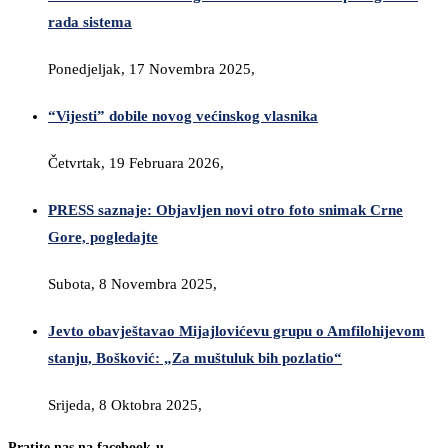
rada sistema
Ponedjeljak, 17 Novembra 2025,
“Vijesti” dobile novog većinskog vlasnika
Četvrtak, 19 Februara 2026,
PRESS saznaje: Objavljen novi otro foto snimak Crne
Gore, pogledajte
Subota, 8 Novembra 2025,
Jevto obavještavao Mijajlovićevu grupu o Amfilohijevom
stanju, Bošković: „Za muštuluk bih pozlatio“
Srijeda, 8 Oktobra 2025,
Pratite nas na facebook-u