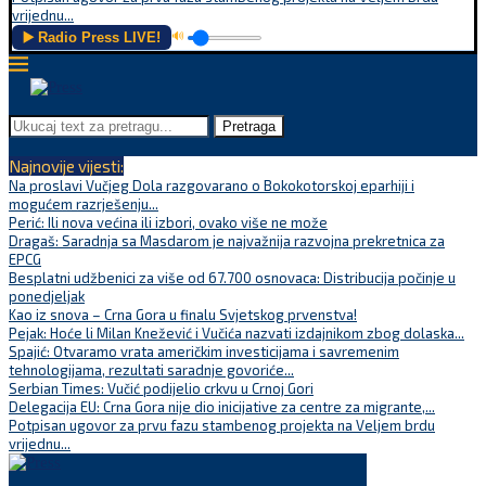
vrijednu...
▶️ Radio Press LIVE!
🔊
Pretraga
Najnovije vijesti:
Na proslavi Vučjeg Dola razgovarano o Bokokotorskoj eparhiji i
mogućem razrješenju...
Perić: Ili nova većina ili izbori, ovako više ne može
Dragaš: Saradnja sa Masdarom je najvažnija razvojna prekretnica za
EPCG
Besplatni udžbenici za više od 67.700 osnovaca: Distribucija počinje u
ponedjeljak
Kao iz snova – Crna Gora u finalu Svjetskog prvenstva!
Pejak: Hoće li Milan Knežević i Vučića nazvati izdajnikom zbog dolaska...
Spajić: Otvaramo vrata američkim investicijama i savremenim
tehnologijama, rezultati saradnje govoriće...
Serbian Times: Vučić podijelio crkvu u Crnoj Gori
Delegacija EU: Crna Gora nije dio inicijative za centre za migrante,...
Potpisan ugovor za prvu fazu stambenog projekta na Veljem brdu
vrijednu...