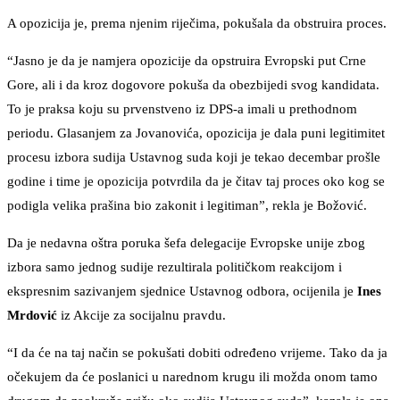
A opozicija je, prema njenim riječima, pokušala da obstruira proces.
“Jasno je da je namjera opozicije da opstruira Evropski put Crne
Gore, ali i da kroz dogovore pokuša da obezbijedi svog kandidata.
To je praksa koju su prvenstveno iz DPS-a imali u prethodnom
periodu. Glasanjem za Jovanovića, opozicija je dala puni legitimitet
procesu izbora sudija Ustavnog suda koji je tekao decembar prošle
godine i time je opozicija potvrdila da je čitav taj proces oko kog se
podigla velika prašina bio zakonit i legitiman”, rekla je Božović.
Da je nedavna oštra poruka šefa delegacije Evropske unije zbog
izbora samo jednog sudije rezultirala političkom reakcijom i
ekspresnim sazivanjem sjednice Ustavnog odbora, ocijenila je
Ines
Mrdović
iz Akcije za socijalnu pravdu.
“I da će na taj način se pokušati dobiti određeno vrijeme. Tako da ja
očekujem da će poslanici u narednom krugu ili možda onom tamo