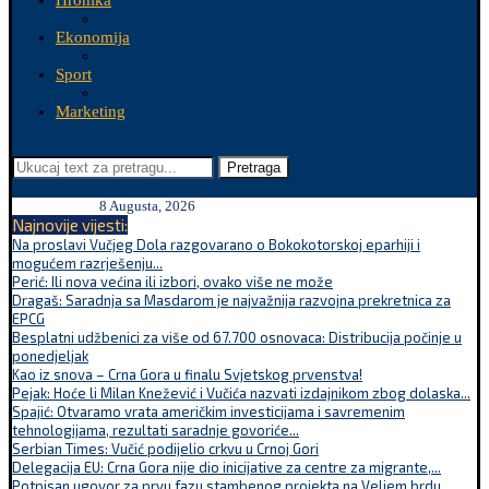
Hronika
Ekonomija
Sport
Marketing
Pretraga
8 Augusta, 2026
Najnovije vijesti:
Na proslavi Vučjeg Dola razgovarano o Bokokotorskoj eparhiji i
mogućem razrješenju...
Perić: Ili nova većina ili izbori, ovako više ne može
Dragaš: Saradnja sa Masdarom je najvažnija razvojna prekretnica za
EPCG
Besplatni udžbenici za više od 67.700 osnovaca: Distribucija počinje u
ponedjeljak
Kao iz snova – Crna Gora u finalu Svjetskog prvenstva!
Pejak: Hoće li Milan Knežević i Vučića nazvati izdajnikom zbog dolaska...
Spajić: Otvaramo vrata američkim investicijama i savremenim
tehnologijama, rezultati saradnje govoriće...
Serbian Times: Vučić podijelio crkvu u Crnoj Gori
Delegacija EU: Crna Gora nije dio inicijative za centre za migrante,...
Potpisan ugovor za prvu fazu stambenog projekta na Veljem brdu