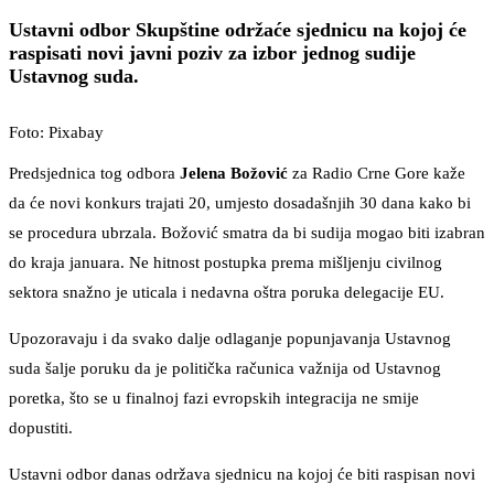
Ustavni odbor Skupštine održaće sjednicu na kojoj će
raspisati novi javni poziv za izbor jednog sudije
Ustavnog suda.
Foto: Pixabay
Predsjednica tog odbora
Jelena Božović
za Radio Crne Gore kaže
da će novi konkurs trajati 20, umjesto dosadašnjih 30 dana kako bi
se procedura ubrzala. Božović smatra da bi sudija mogao biti izabran
do kraja januara. Ne hitnost postupka prema mišljenju civilnog
sektora snažno je uticala i nedavna oštra poruka delegacije EU.
Upozoravaju i da svako dalje odlaganje popunjavanja Ustavnog
suda šalje poruku da je politička računica važnija od Ustavnog
poretka, što se u finalnoj fazi evropskih integracija ne smije
dopustiti.
Ustavni odbor danas održava sjednicu na kojoj će biti raspisan novi