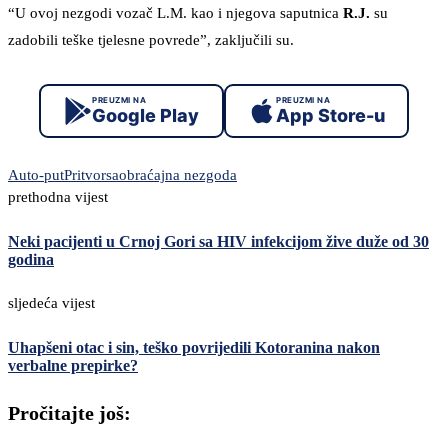
“U ovoj nezgodi vozač L.M. kao i njegova saputnica
R.J.
su
zadobili teške tjelesne povrede”, zaključili su.
PREUZMI NA
PREUZMI NA
Google Play
App Store-u
Auto-put
Pritvor
saobraćajna nezgoda
prethodna vijest
Neki pacijenti u Crnoj Gori sa HIV infekcijom žive duže od 30
godina
sljedeća vijest
Uhapšeni otac i sin, teško povrijedili Kotoranina nakon
verbalne prepirke?
Pročitajte još: