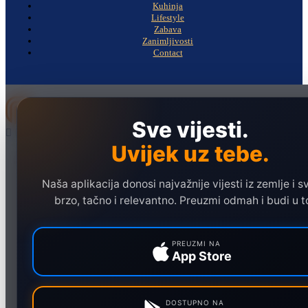
Kuhinja
Lifestyle
Zabava
Zanimljivosti
Contact
Sve vijesti.
Uvijek uz tebe.
Naslovna
Politika
Naša aplikacija donosi najvažnije vijesti iz zemlje i sv
Društvo
brzo, tačno i relevantno. Preuzmi odmah i budi u t
Hronika
Ekonomija
PREUZMI NA
App Store
Sport
Marketing
DOSTUPNO NA