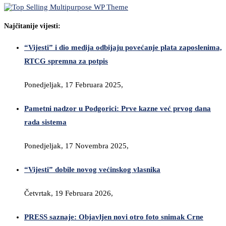
Najčitanije vijesti:
“Vijesti” i dio medija odbijaju povećanje plata zaposlenima,
RTCG spremna za potpis
Ponedjeljak, 17 Februara 2025,
Pametni nadzor u Podgorici: Prve kazne već prvog dana
rada sistema
Ponedjeljak, 17 Novembra 2025,
“Vijesti” dobile novog većinskog vlasnika
Četvrtak, 19 Februara 2026,
PRESS saznaje: Objavljen novi otro foto snimak Crne