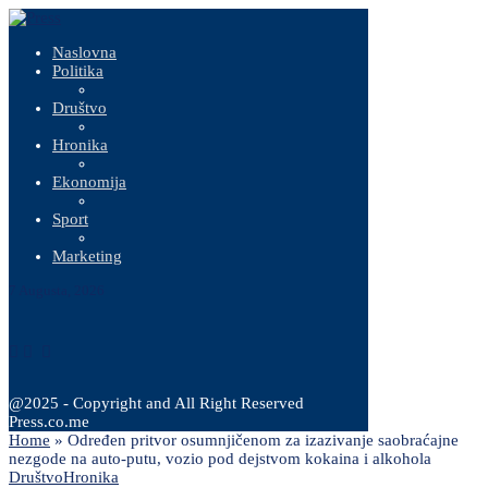
Naslovna
Politika
Društvo
Hronika
Ekonomija
Sport
Marketing
7 Augusta, 2026
@2025 - Copyright and All Right Reserved
Press.co.me
Home
»
Određen pritvor osumnjičenom za izazivanje saobraćajne
nezgode na auto-putu, vozio pod dejstvom kokaina i alkohola
Društvo
Hronika