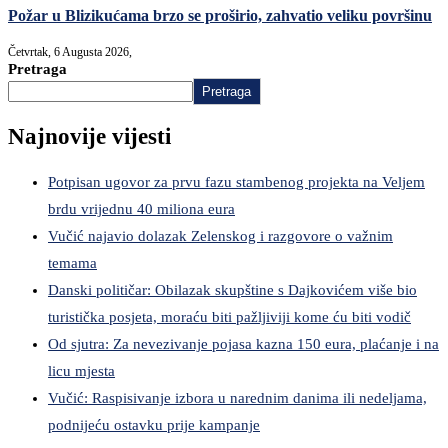
Požar u Blizikućama brzo se proširio, zahvatio veliku površinu
Četvrtak, 6 Augusta 2026,
Pretraga
Pretraga
Najnovije vijesti
Potpisan ugovor za prvu fazu stambenog projekta na Veljem
brdu vrijednu 40 miliona eura
Vučić najavio dolazak Zelenskog i razgovore o važnim
temama
Danski političar: Obilazak skupštine s Dajkovićem više bio
turistička posjeta, moraću biti pažljiviji kome ću biti vodič
Od sjutra: Za nevezivanje pojasa kazna 150 eura, plaćanje i na
licu mjesta
Vučić: Raspisivanje izbora u narednim danima ili nedeljama,
podnijeću ostavku prije kampanje