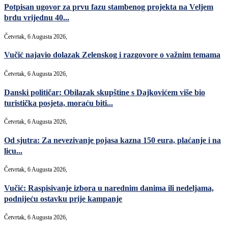
Potpisan ugovor za prvu fazu stambenog projekta na Veljem
brdu vrijednu 40...
Četvrtak, 6 Augusta 2026,
Vučić najavio dolazak Zelenskog i razgovore o važnim temama
Četvrtak, 6 Augusta 2026,
Danski političar: Obilazak skupštine s Dajkovićem više bio
turistička posjeta, moraću biti...
Četvrtak, 6 Augusta 2026,
Od sjutra: Za nevezivanje pojasa kazna 150 eura, plaćanje i na
licu...
Četvrtak, 6 Augusta 2026,
Vučić: Raspisivanje izbora u narednim danima ili nedeljama,
podnijeću ostavku prije kampanje
Četvrtak, 6 Augusta 2026,