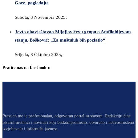
Gore, pogledajte
Subota, 8 Novembra 2025,
Jevto obavještavao Mijajlovićevu grupu o Amfilohijevom
stanju, Bošković: „Za muštuluk bih pozlatio“
Srijeda, 8 Oktobra 2025,
Pratite nas na facebook-u
Press.co.me je profesionalan, odgovoran portal sa stavom. Redakciju čine
iskusni urednici i novinari koji beskompromisno, otvoreno i nedvosmisleno
izvještavaju i informišu javnost.