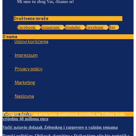
Mi smo tu zbog Vas, čitamo se!
Društvene mreže
Facebook
Instagram
Youtube
Envelope
Rss
O nama
Uslovi korišćenja
Impressum
Privacy policy
Marketing
Naslovna
Izbor urednika
Potpisan ugovor za prvu fazu stambenog projekta na Veljem brdu
vrijednu 40 miliona eura
Vučić najavio dolazak Zelenskog i razgovore o važnim temama
Danski političar: Obilazak skupštine s Dajkovićem više bio turistička