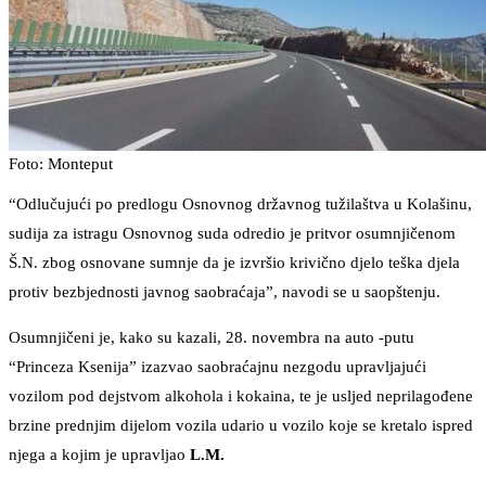
Foto: Monteput
“Odlučujući po predlogu Osnovnog državnog tužilaštva u Kolašinu,
sudija za istragu Osnovnog suda odredio je pritvor osumnjičenom
Š.N. zbog osnovane sumnje da je izvršio krivično djelo teška djela
protiv bezbjednosti javnog saobraćaja”, navodi se u saopštenju.
Osumnjičeni je, kako su kazali, 28. novembra na auto -putu
“Princeza Ksenija” izazvao saobraćajnu nezgodu upravljajući
vozilom pod dejstvom alkohola i kokaina, te je usljed neprilagođene
brzine prednjim dijelom vozila udario u vozilo koje se kretalo ispred
njega a kojim je upravljao
L.M.