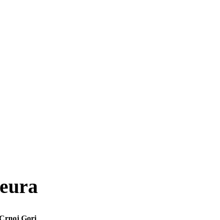
 eura
 Crnoj Gori