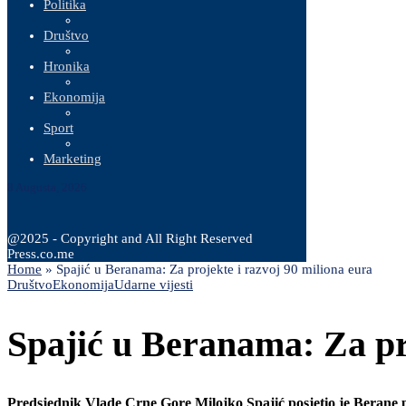
Politika
Društvo
Hronika
Ekonomija
Sport
Marketing
8 Augusta, 2026
@2025 - Copyright and All Right Reserved
Press.co.me
Home
»
Spajić u Beranama: Za projekte i razvoj 90 miliona eura
Društvo
Ekonomija
Udarne vijesti
Spajić u Beranama: Za pro
Predsjednik Vlade Crne Gore Milojko Spajić posjetio je Berane 