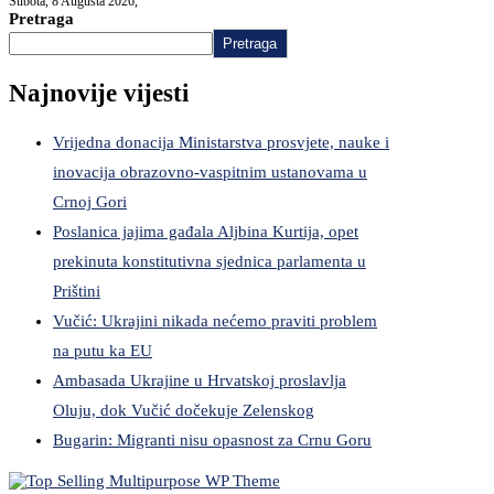
Subota, 8 Augusta 2026,
Pretraga
Pretraga
Najnovije vijesti
Vrijedna donacija Ministarstva prosvjete, nauke i
inovacija obrazovno-vaspitnim ustanovama u
Crnoj Gori
Poslanica jajima gađala Aljbina Kurtija, opet
prekinuta konstitutivna sjednica parlamenta u
Prištini
Vučić: Ukrajini nikada nećemo praviti problem
na putu ka EU
Ambasada Ukrajine u Hrvatskoj proslavlja
Oluju, dok Vučić dočekuje Zelenskog
Bugarin: Migranti nisu opasnost za Crnu Goru