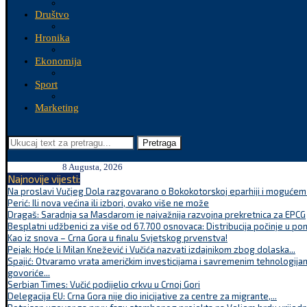
Društvo
Hronika
Ekonomija
Sport
Marketing
Pretraga
8 Augusta, 2026
Najnovije vijesti:
Na proslavi Vučjeg Dola razgovarano o Bokokotorskoj eparhiji i mogućem r
Perić: Ili nova većina ili izbori, ovako više ne može
Dragaš: Saradnja sa Masdarom je najvažnija razvojna prekretnica za EPCG
Besplatni udžbenici za više od 67.700 osnovaca: Distribucija počinje u po
Kao iz snova – Crna Gora u finalu Svjetskog prvenstva!
Pejak: Hoće li Milan Knežević i Vučića nazvati izdajnikom zbog dolaska...
Spajić: Otvaramo vrata američkim investicijama i savremenim tehnologijam
govoriće...
Serbian Times: Vučić podijelio crkvu u Crnoj Gori
Delegacija EU: Crna Gora nije dio inicijative za centre za migrante,...