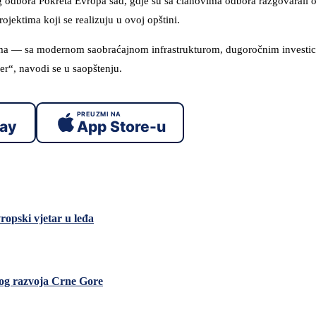
nog odbora Pokreta Evropa sad, gdje su sa članovima odbora razgovarali 
ojektima koji se realizuju u ovoj opštini.
jama — sa modernom saobraćajnom infrastrukturom, dugoročnim investic
er“, navodi se u saopštenju.
PREUZMI NA
lay
App Store-u
ropski vjetar u leđa
kog razvoja Crne Gore