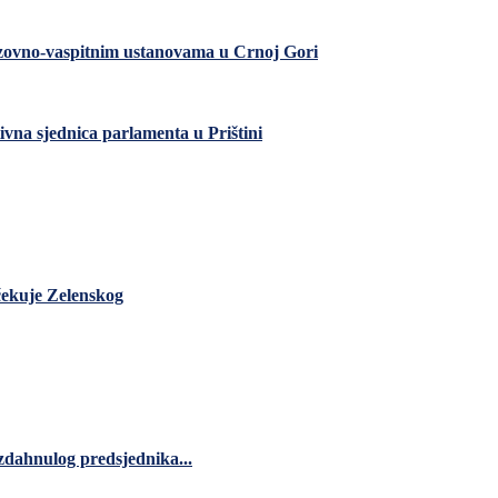
razovno-vaspitnim ustanovama u Crnoj Gori
ivna sjednica parlamenta u Prištini
čekuje Zelenskog
zdahnulog predsjednika...