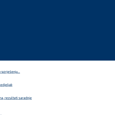
azrješenju...
nedjeljak
a, rezultati saradnje