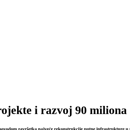
jekte i razvoj 90 miliona
povodom završetka najveće rekonstrukcije putne infrastrukture u