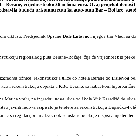
– Berane, vrijednosti oko 36 miliona eura. Ovaj projekat donosi 
edstavlja buduću pristupnu rutu ka auto-putu Bar – Boljare, saopš
nom ciklusu. Predsjednik Opštine
Đole Lutovac
i njegov tim Vladi su do
strukciju regionalnog puta Berane–Rožaje, čija će vrijednost biti preko
zgradnja tržnice, rekonstrukcija ulice do hotela Berane do Lisijevog pol
, kao i rekonstrukcija objekta u KBC Berane, sa nabavkom hiperbaričn
 na Merića vrelu, na izgradnji nove ulice od škole Vuk Karadžić do ulic
stvo javnih radova raspisalo je tendere za rekonstrukciju Dapsićko-Pol
nice sa regulacijom makve, dok se uskoro očekuje raspisivanje tendera