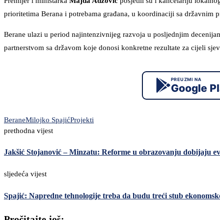
Premijer i ministarka
Majda Adžović
posjetili su i kancelariju lokal
prioritetima Berana i potrebama građana, u koordinaciji sa državnim pr
Berane ulazi u period najintenzivnijeg razvoja u posljednjim deceni
partnerstvom sa državom koje donosi konkretne rezultate za cijeli sjev
PREUZMI NA
Google P
Berane
Milojko Spajić
Projekti
prethodna vijest
Jakšić Stojanović – Minzatu: Reforme u obrazovanju dobijaju ev
sljedeća vijest
Spajić: Napredne tehnologije treba da budu treći stub ekonoms
Pročitajte još: