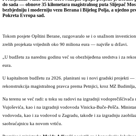
do sada — obnove 35 kilometara magistralnog puta Slijepač Most 
bezbjedniju i moderniju vezu Berana i Bijelog Polja, a ujedno pr
Pokreta Evropa sad.
Tokom posjete Opštini Berane, razgovaralo se i o snažnom investicio
zrelih projekata vrijednih oko 90 miliona eura — najviše u državi.
„U budžetu za narednu godinu već su obezbijeđena sredstva i za rekon
eura.
U kapitalnom budžetu za 2026. planirani su i novi gradski projekti — i
rekonstrukcija magistralnog pravca prema Petnjici, kroz MZ Budimlja
Na terenu se već radi: u toku su radovi na izgradnji vodoprečišćivača
Vujoševića, kao i na izgradnji vodovoda Vinicka-Buče-Pešča. Ministar
vodovoda, kao i za vodovod u Zagradu, takođe i za izgradnju zaobilaz
saobraćajnicu ka novom vrtiću.