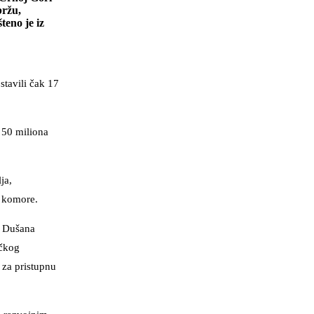
bržu,
teno je iz
stavili čak 17
 50 miliona
ja,
e komore.
e Dušana
ičkog
 za pristupnu