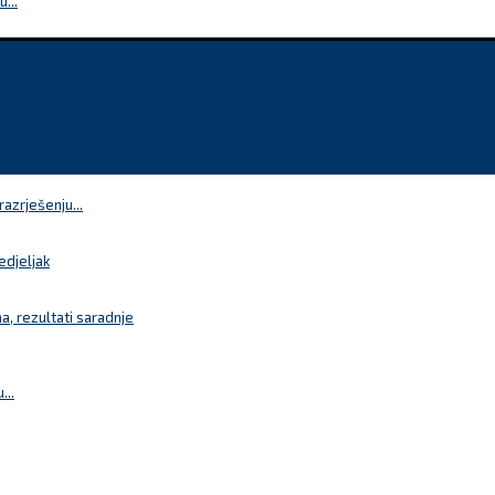
...
azrješenju...
edjeljak
a, rezultati saradnje
...