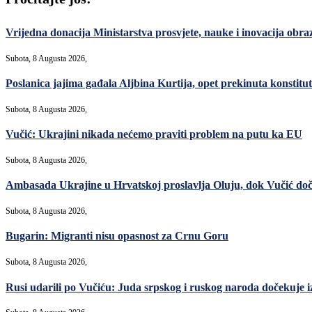
Vrijedna donacija Ministarstva prosvjete, nauke i inovacija ob
Subota, 8 Augusta 2026,
Poslanica jajima gađala Aljbina Kurtija, opet prekinuta konstitut
Subota, 8 Augusta 2026,
Vučić: Ukrajini nikada nećemo praviti problem na putu ka EU
Subota, 8 Augusta 2026,
Ambasada Ukrajine u Hrvatskoj proslavlja Oluju, dok Vučić do
Subota, 8 Augusta 2026,
Bugarin: Migranti nisu opasnost za Crnu Goru
Subota, 8 Augusta 2026,
Rusi udarili po Vučiću: Juda srpskog i ruskog naroda dočekuje i