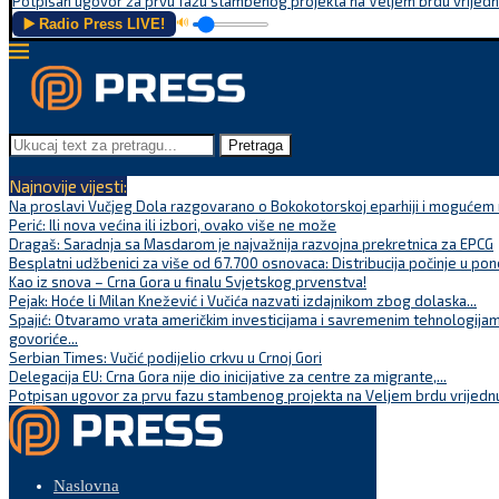
Potpisan ugovor za prvu fazu stambenog projekta na Veljem brdu vrijednu
▶️ Radio Press LIVE!
🔊
Pretraga
Najnovije vijesti:
Na proslavi Vučjeg Dola razgovarano o Bokokotorskoj eparhiji i mogućem r
Perić: Ili nova većina ili izbori, ovako više ne može
Dragaš: Saradnja sa Masdarom je najvažnija razvojna prekretnica za EPCG
Besplatni udžbenici za više od 67.700 osnovaca: Distribucija počinje u pon
Kao iz snova – Crna Gora u finalu Svjetskog prvenstva!
Pejak: Hoće li Milan Knežević i Vučića nazvati izdajnikom zbog dolaska...
Spajić: Otvaramo vrata američkim investicijama i savremenim tehnologijam
govoriće...
Serbian Times: Vučić podijelio crkvu u Crnoj Gori
Delegacija EU: Crna Gora nije dio inicijative za centre za migrante,...
Potpisan ugovor za prvu fazu stambenog projekta na Veljem brdu vrijednu
Naslovna