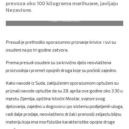
prevoza oko 100 kilograma marihuane, javljaju
Nezavisne.
Foto: Printscreen
Presudi je prethodilo sporazumno priznanje krivice i svi su
osuđeni na po tri godine zatvora.
Prema presudi osuđeni su za krivično djelo neovlaštena
proizvodnja i promet opojnih droga koje su počinili zajedno.
Kako navode iz Suda, zaključenim sporazumom optuženi su
priznali navode optužbe da su 28. aprila ove godine oko 3.30 u
mjestu Zijemlja, opština Istočni Mostar, svjesni svog
djelovanja, zajedno u dogovoru i po sistemu podijeljenih uloga,
radi dalje prodaje, neovlašteno držali i prenosili zeljastu biljnu
materiju koja ima morfološke karakteristike opojne droge