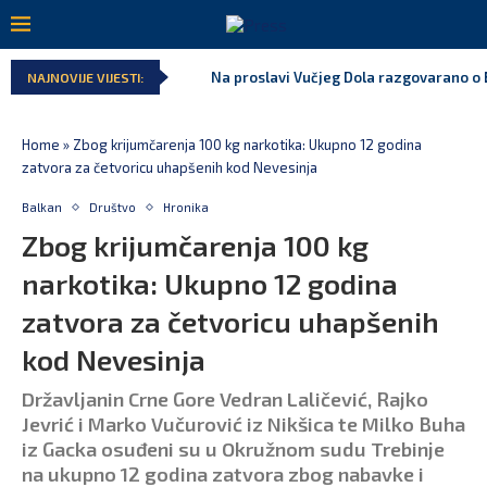
Na proslavi Vučjeg Dola razgovarano o B
NAJNOVIJE VIJESTI:
Home
»
Zbog krijumčarenja 100 kg narkotika: Ukupno 12 godina
zatvora za četvoricu uhapšenih kod Nevesinja
Balkan
Društvo
Hronika
Zbog krijumčarenja 100 kg
narkotika: Ukupno 12 godina
zatvora za četvoricu uhapšenih
kod Nevesinja
Državljanin Crne Gore Vedran Laličević, Rajko
Jevrić i Marko Vučurović iz Nikšica te Milko Buha
iz Gacka osuđeni su u Okružnom sudu Trebinje
na ukupno 12 godina zatvora zbog nabavke i