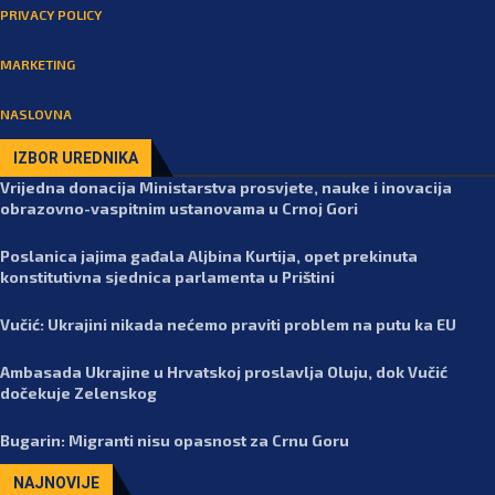
PRIVACY POLICY
MARKETING
NASLOVNA
IZBOR UREDNIKA
Vrijedna donacija Ministarstva prosvjete, nauke i inovacija
obrazovno-vaspitnim ustanovama u Crnoj Gori
Poslanica jajima gađala Aljbina Kurtija, opet prekinuta
konstitutivna sjednica parlamenta u Prištini
Vučić: Ukrajini nikada nećemo praviti problem na putu ka EU
Ambasada Ukrajine u Hrvatskoj proslavlja Oluju, dok Vučić
dočekuje Zelenskog
Bugarin: Migranti nisu opasnost za Crnu Goru
NAJNOVIJE