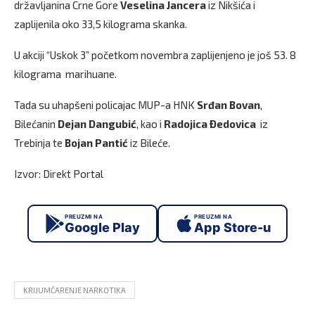
državljanina Crne Gore
Veselina Jancera
iz Nikšića i
zaplijenila oko 33,5 kilograma skanka.
U akciji “Uskok 3” početkom novembra zaplijenjeno je još 53. 8
kilograma marihuane.
Tada su uhapšeni policajac MUP-a HNK
Srđan Bovan
,
Bilećanin
Dejan Dangubić
, kao i
Radojica Ðedovica
iz
Trebinja te
Bojan Pantić
iz Bileće.
Izvor: Direkt Portal
PREUZMI NA
PREUZMI NA
Google Play
App Store-u
KRIJUMČARENJE NARKOTIKA