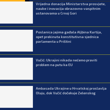
Vrijedna donacija Ministarstva prosvjete,
nauke i inovacija obrazovno-vaspitnim
ustanovama u Crnoj Gori
Poslanica jajima gađala Aljbina Kurtija,
opet prekinuta konstitutivna sjednica
parlamenta u Prištini
Vučić: Ukrajini nikada nećemo praviti
problem na putu ka EU
Ambasada Ukrajine u Hrvatskoj proslavlja
Oluju, dok Vučić dočekuje Zelenskog