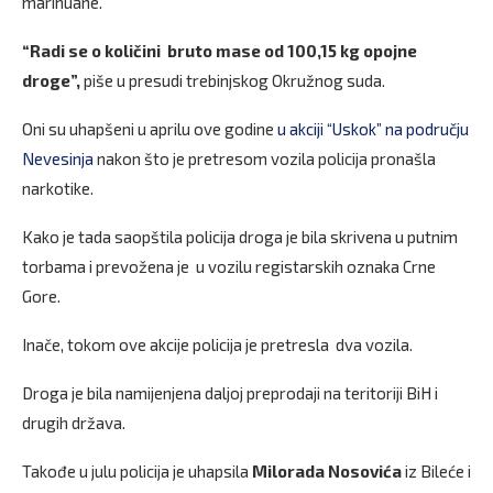
marihuane.
“Radi se o količini bruto mase od 100,15 kg opojne
droge”,
piše u presudi trebinjskog Okružnog suda.
Oni su uhapšeni u aprilu ove godine
u akciji “Uskok” na području
Nevesinja
nakon što je pretresom vozila policija pronašla
narkotike.
Kako je tada saopštila policija droga je bila skrivena u putnim
torbama i prevožena je u vozilu registarskih oznaka Crne
Gore.
Inače, tokom ove akcije policija je pretresla dva vozila.
Droga je bila namijenjena daljoj preprodaji na teritoriji BiH i
drugih država.
Takođe u julu policija je uhapsila
Milorada Nosovića
iz Bileće i