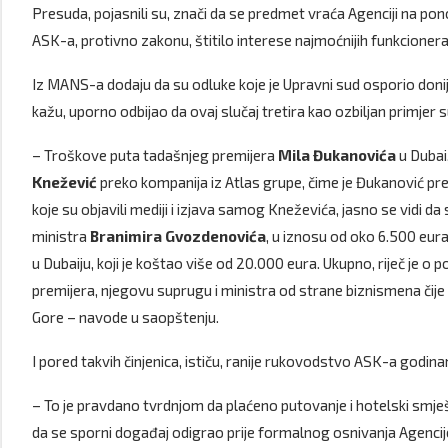
Presuda, pojasnili su, znači da se predmet vraća Agenciji na pon
ASK-a, protivno zakonu, štitilo interese najmoćnijih funkcionera
Iz MANS-a dodaju da su odluke koje je Upravni sud osporio don
kažu, uporno odbijao da ovaj slučaj tretira kao ozbiljan primjer
– Troškove puta tadašnjeg premijera
Mila Đukanovića
u Dubai,
Knežević
preko kompanija iz Atlas grupe, čime je Đukanović pr
koje su objavili mediji i izjava samog Kneževića, jasno se vidi d
ministra
Branimira Gvozdenovića
, u iznosu od oko 6.500 eu
u Dubaiju, koji je koštao više od 20.000 eura. Ukupno, riječ je
premijera, njegovu suprugu i ministra od strane biznismena čij
Gore – navode u saopštenju.
I pored takvih činjenica, ističu, ranije rukovodstvo ASK-a godina
– To je pravdano tvrdnjom da plaćeno putovanje i hotelski smješ
da se sporni događaj odigrao prije formalnog osnivanja Agencije