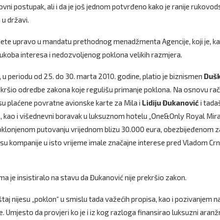
ovni postupak, ali i da je još jednom potvrđeno kako je ranije rukovo
 u državi.
ijete upravo u mandatu prethodnog menadžmenta Agencije, koji je, k
 sukoba interesa i nedozvoljenog poklona velikih razmjera.
 u periodu od 25. do 30. marta 2010. godine, platio je biznismen
Duš
ekršio odredbe zakona koje regulišu primanje poklona. Na osnovu ra
a su plaćene povratne avionske karte za Mila i
Lidiju Đukanović
i tada
ra, kao i višednevni boravak u luksuznom hotelu „One&Only Royal Mir
 o poklonjenom putovanju vrijednom blizu 30.000 eura, obezbijeđenom z
e su kompanije u isto vrijeme imale značajne interese pred Vladom Cr
ma je insistiralo na stavu da Đukanović nije prekršio zakon.
taj nijesu „poklon“ u smislu tada važećih propisa, kao i pozivanjem n
. Umjesto da provjeri ko je i iz kog razloga finansirao luksuzni aran