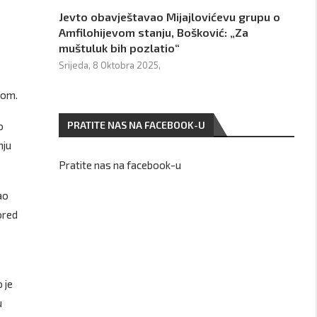
Jevto obavještavao Mijajlovićevu grupu o
Amfilohijevom stanju, Bošković: „Za
muštuluk bih pozlatio“
Srijeda, 8 Oktobra 2025,
nom.
PRATITE NAS NA FACEBOOK-U
o
nju
Pratite nas na facebook-u
ao
ored
 je
u