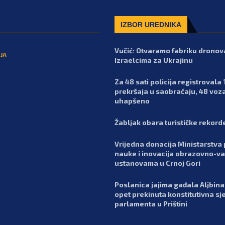
IZBOR UREDNIKA
Vučić: Otvaramo fabriku dronov
JA
Izraelcima za Ukrajinu
Za 48 sati policija registrovala 
prekršaja u saobraćaju, 48 voz
uhapšeno
Žabljak obara turističke rekord
Vrijedna donacija Ministarstva 
nauke i inovacija obrazovno-va
ustanovama u Crnoj Gori
Poslanica jajima gađala Aljbina 
opet prekinuta konstitutivna sj
parlamenta u Prištini