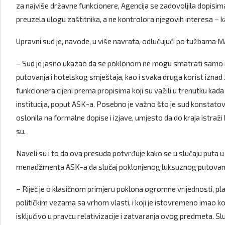
za najviše državne funkcionere, Agencija se zadovoljila dopisim
preuzela ulogu zaštitnika, a ne kontrolora njegovih interesa – 
Upravni sud je, navode, u više navrata, odlučujući po tužbama M
– Sud je jasno ukazao da se poklonom ne mogu smatrati samo nov
putovanja i hotelskog smještaja, kao i svaka druga korist izn
funkcionera cijeni prema propisima koji su važili u trenutku kada
institucija, poput ASK-a. Posebno je važno što je sud konstatovao
oslonila na formalne dopise i izjave, umjesto da do kraja istraži 
su.
Naveli su i to da ova presuda potvrđuje kako se u slučaju puta u D
menadžmenta ASK-a da slučaj poklonjenog luksuznog putovanja
– Riječ je o klasičnom primjeru poklona ogromne vrijednosti, pl
političkim vezama sa vrhom vlasti, i koji je istovremeno imao 
isključivo u pravcu relativizacije i zatvaranja ovog predmeta. S