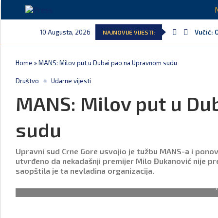
10 Augusta, 2026
Vučić: 
NAJNOVIJE VIJESTI:
Home
»
MANS: Milov put u Dubai pao na Upravnom sudu
Društvo
Udarne vijesti
MANS: Milov put u Du
sudu
Upravni sud Crne Gore usvojio je tužbu MANS-a i ponovo
utvrđeno da nekadašnji premijer Milo Đukanović nije p
saopštila je ta nevladina organizacija.