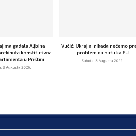
ajima gađala Aljbina
Vučić: Ukrajini nikada nećemo pra
prekinuta konstitutivna
problem na putu ka EU
arlamenta u Prištini
Subota, 8 Augusta 2026,
, 8 Augusta 2026,