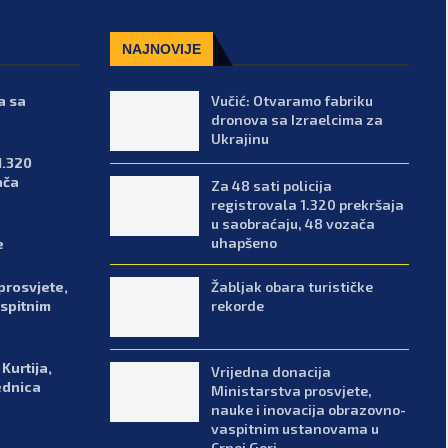
NAJNOVIJE
a sa
Vučić: Otvaramo fabriku
dronova sa Izraelcima za
Ukrajinu
1.320
ača
Za 48 sati policija
registrovala 1.320 prekršaja
u saobraćaju, 48 vozača
uhapšeno
e
Žabljak obara turističke
prosvjete,
rekorde
spitnim
Kurtija,
Vrijedna donacija
ednica
Ministarstva prosvjete,
nauke i inovacija obrazovno-
vaspitnim ustanovama u
Crnoj Gori