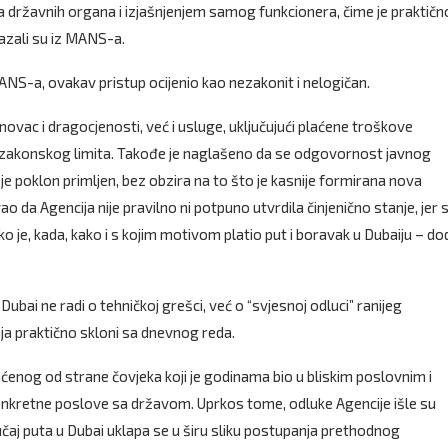
a državnih organa i izjašnjenjem samog funkcionera, čime je praktičn
kazali su iz MANS-a.
ANS-a, ovakav pristup ocijenio kao nezakonit i nelogičan.
ac i dragocjenosti, već i usluge, uključujući plaćene troškove
ad zakonskog limita. Takođe je naglašeno da se odgovornost javnog
 je poklon primljen, bez obzira na to što je kasnije formirana nova
 da Agencija nije pravilno ni potpuno utvrdila činjenično stanje, jer 
ko je, kada, kako i s kojim motivom platio put i boravak u Dubaiju – do
ubai ne radi o tehničkoj grešci, već o “svjesnoj odluci” ranijeg
 praktično skloni sa dnevnog reda.
aćenog od strane čovjeka koji je godinama bio u bliskim poslovnim i
konkretne poslove sa državom. Uprkos tome, odluke Agencije išle su
lučaj puta u Dubai uklapa se u širu sliku postupanja prethodnog