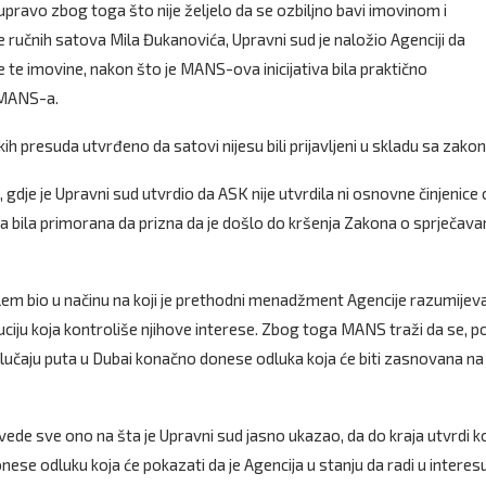
pravo zbog toga što nije željelo da se ozbiljno bavi imovinom i
 ručnih satova Mila Đukanovića, Upravni sud je naložio Agenciji da
nje te imovine, nakon što je MANS-ova inicijativa bila praktično
 MANS-a.
ih presuda utvrđeno da satovi nijesu bili prijavljeni u skladu sa zako
 gdje je Upravni sud utvrdio da ASK nije utvrdila ni osnovne činjenice 
ja bila primorana da prizna da je došlo do kršenja Zakona o sprječava
em bio u načinu na koji je prethodni menadžment Agencije razumijev
uciju koja kontroliše njihove interese. Zbog toga MANS traži da se, p
slučaju puta u Dubai konačno donese odluka koja će biti zasnovana na
de sve ono na šta je Upravni sud jasno ukazao, da do kraja utvrdi ko
ese odluku koja će pokazati da je Agencija u stanju da radi u interes