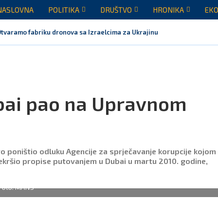
NASLOVNA
POLITIKA
DRUŠTVO
HRONIKA
EKO
Otvaramo fabriku dronova sa Izraelcima za Ukrajinu
bai pao na Upravnom
 poništio odluku Agencije za sprječavanje korupcije kojom 
rekršio propise putovanjem u Dubai u martu 2010. godine,
Foto: MANS