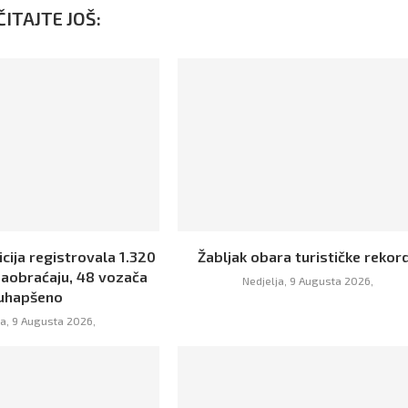
ITAJTE JOŠ:
icija registrovala 1.320
Žabljak obara turističke rekor
saobraćaju, 48 vozača
Nedjelja, 9 Augusta 2026,
uhapšeno
ja, 9 Augusta 2026,