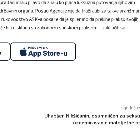
še. Građani imaju pravo da znaju ko plaća luksuzna putovanja njihovim
i državnih organa. Posao Agencije nije da traži alibi za takve aranžma
šnje rukovodstvo ASK-a pokaže da je spremno da prekine praksu svojih
e biti u skladu sa zakonom i sudskom praksom – zaključili su.
PREUZMI NA
y
App Store-u
sljedeća 
Uhapšen Nikšićanin, osumnjičen za seks
uznemiravanje maloljetne 