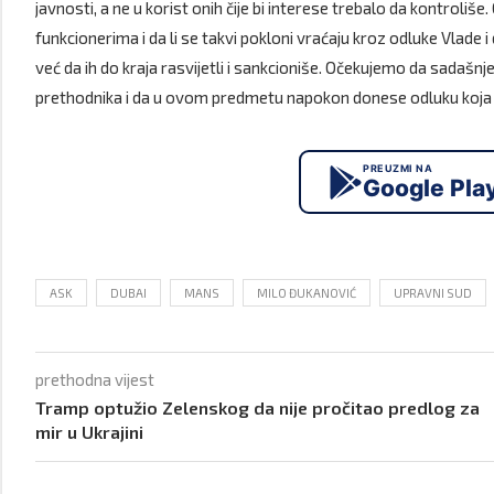
javnosti, a ne u korist onih čije bi interese trebalo da kontroli
funkcionerima i da li se takvi pokloni vraćaju kroz odluke Vlade 
već da ih do kraja rasvijetli i sankcioniše. Očekujemo da sada
prethodnika i da u ovom predmetu napokon donese odluku koja ć
PREUZMI NA
Google Pla
ASK
DUBAI
MANS
MILO ĐUKANOVIĆ
UPRAVNI SUD
prethodna vijest
Tramp optužio Zelenskog da nije pročitao predlog za
mir u Ukrajini