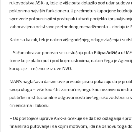
rukovodstva ASK-a, koje je više puta dolazilo pod udar sudova u
poklonima najviših funkcionera. U predmetu skupocjene kolekcije
sprovede potpuni ispitni postupak i utvrdi porijeklo i prijavljiva
zaboravljena od strane prethodnog menadžmenta – dodaju iz
Kako su kazali, tek je nakon višegodišnjeg odugovlačenja i sudsk
– Sličan obrazac ponovio se i u slučaju puta
Filipa Adžića
u UAE,
tome ko je platio put i pod kojim uslovima, nakon čega je Agenci
korupcije – rečeno je iz ove NVO.
MANS naglašava da sve ove presude jasno pokazuju da je probl
svoju ulogu – više kao štit za moćne, nego kao nezavisnu instit
političke i institucionalne odgovornosti bivšeg rukovodstva, u 
činjenicama i zakonu.
– Od postojeće uprave ASK-a očekuje se da bez odlaganja sprove
finansirao putovanje i sa kojim motivom, i da na osnovu toga don