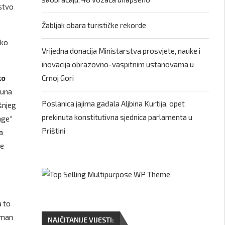
dstvo
Žabljak obara turističke rekorde
ako
Vrijedna donacija Ministarstva prosvjete, nauke i
inovacija obrazovno-vaspitnim ustanovama u
ko
Crnoj Gori
čuna
Poslanica jajima gađala Aljbina Kurtija, opet
šnjeg
prekinuta konstitutivna sjednica parlamenta u
age“
Prištini
a
ne
a to
žman
NAJČITANIJE VIJESTI: