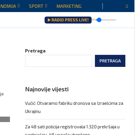
NOMIJA
SPORT
MARKETING
▶️ RADIO PRESS LIVE!
🔊
Pretraga
PRETRAGA
Najnovije vijesti
je
Vučić: Otvaramo fabriku dronova sa Izraelcima za
Ukrajinu
Za 48 sati policija registrovala 1.320 prekršaja u
saobraćaju, 48 vozača uhapšeno