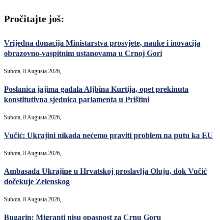
Pročitajte još:
Vrijedna donacija Ministarstva prosvjete, nauke i inovacija
obrazovno-vaspitnim ustanovama u Crnoj Gori
Subota, 8 Augusta 2026,
Poslanica jajima gađala Aljbina Kurtija, opet prekinuta
konstitutivna sjednica parlamenta u Prištini
Subota, 8 Augusta 2026,
Vučić: Ukrajini nikada nećemo praviti problem na putu ka EU
Subota, 8 Augusta 2026,
Ambasada Ukrajine u Hrvatskoj proslavlja Oluju, dok Vučić
dočekuje Zelenskog
Subota, 8 Augusta 2026,
Bugarin: Migranti nisu opasnost za Crnu Goru