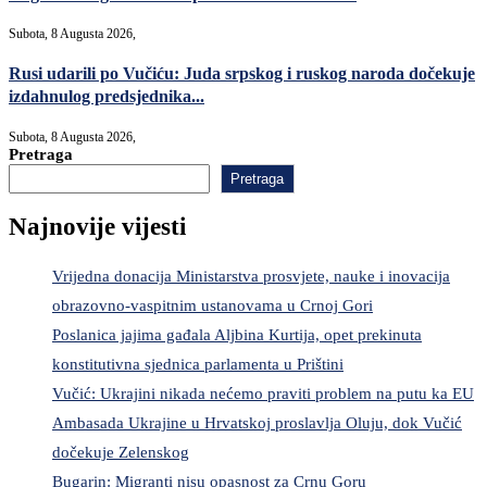
Subota, 8 Augusta 2026,
Rusi udarili po Vučiću: Juda srpskog i ruskog naroda dočekuje
izdahnulog predsjednika...
Subota, 8 Augusta 2026,
Pretraga
Pretraga
Najnovije vijesti
Vrijedna donacija Ministarstva prosvjete, nauke i inovacija
obrazovno-vaspitnim ustanovama u Crnoj Gori
Poslanica jajima gađala Aljbina Kurtija, opet prekinuta
konstitutivna sjednica parlamenta u Prištini
Vučić: Ukrajini nikada nećemo praviti problem na putu ka EU
Ambasada Ukrajine u Hrvatskoj proslavlja Oluju, dok Vučić
dočekuje Zelenskog
Bugarin: Migranti nisu opasnost za Crnu Goru