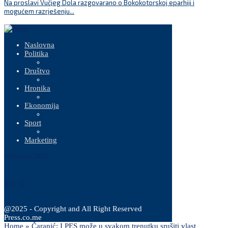
Na proslavi Vučjeg Dola razgovarano o Bokokotorskoj eparhiji i
P
mogućem razrješenju...
Naslovna
Politika
Društvo
Hronika
Ekonomija
Sport
Marketing
9 Augusta, 2026
@2025 - Copyright and All Right Reserved
Press.co.me
Home
»
Čarapić: I PES može u svakom trenutku srušiti vlast