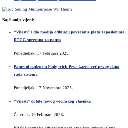
Najčitanije vijesti:
“Vijesti” i dio medija odbijaju povećanje plata zaposlenima,
RTCG spremna za potpis
Ponedjeljak, 17 Februara 2025,
Pametni nadzor u Podgorici: Prve kazne već prvog dana
rada sistema
Ponedjeljak, 17 Novembra 2025,
“Vijesti” dobile novog većinskog vlasnika
Četvrtak, 19 Februara 2026,