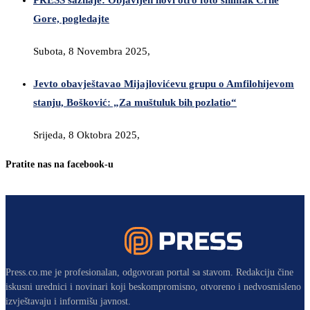
PRESS saznaje: Objavljen novi otro foto snimak Crne
Gore, pogledajte
Subota, 8 Novembra 2025,
Jevto obavještavao Mijajlovićevu grupu o Amfilohijevom
stanju, Bošković: „Za muštuluk bih pozlatio“
Srijeda, 8 Oktobra 2025,
Pratite nas na facebook-u
Press.co.me je profesionalan, odgovoran portal sa stavom. Redakciju čine
iskusni urednici i novinari koji beskompromisno, otvoreno i nedvosmisleno
izvještavaju i informišu javnost.