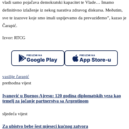
vladi samo pojačava demokratski kapacitet te Vlade… Imamo
definitivno izlaženje iz nekog narativa zdravog diskursa. Meðutim,
sve te izazove koje smo imali uspijevamo da prevaziđemo”, kazao je
Čarapić.
Izvor: RTCG
PREUZMI NA
PREUZMI NA
Google Play
App Store-u
vasilije čarapić
prethodna vijest
Ivanović u Buenos Ajresu: 120 godina diplomatskih veza kao
temelj za jačanje partnerstva sa Argentinom
sljedeća vijest
Za ubistvo bebe šest mjeseci kućnog zatvora