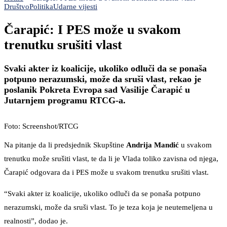
Društvo
Politika
Udarne vijesti
Čarapić: I PES može u svakom
trenutku srušiti vlast
Svaki akter iz koalicije, ukoliko odluči da se ponaša
potpuno nerazumski, može da sruši vlast, rekao je
poslanik Pokreta Evropa sad Vasilije Čarapić u
Jutarnjem programu RTCG-a.
Foto: Screenshot/RTCG
Na pitanje da li predsjednik Skupštine
Andrija Mandić
u svakom
trenutku može srušiti vlast, te da li je Vlada toliko zavisna od njega,
Čarapić odgovara da i PES može u svakom trenutku srušiti vlast.
“Svaki akter iz koalicije, ukoliko odluči da se ponaša potpuno
nerazumski, može da sruši vlast. To je teza koja je neutemeljena u
realnosti”, dodao je.