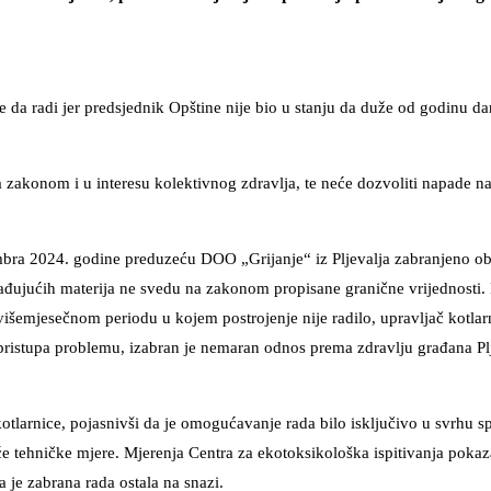
e da radi jer predsjednik Opštine nije bio u stanju da duže od godinu d
a zakonom i u interesu kolektivnog zdravlja, te neće dozvoliti napade n
embra 2024. godine preduzeću DOO „Grijanje“ iz Pljevalja zabranjeno ob
agađujućih materija ne svedu na zakonom propisane granične vrijednosti.
išemjesečnom periodu u kojem postrojenje nije radilo, upravljač kotlarn
 pristupa problemu, izabran je nemaran odnos prema zdravlju građana Pl
kotlarnice, pojasnivši da je omogućavanje rada bilo isključivo u svrhu 
će tehničke mjere. Mjerenja Centra za ekotoksikološka ispitivanja pokaz
 je zabrana rada ostala na snazi.