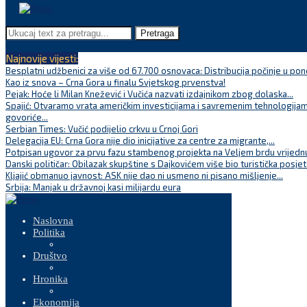
Pretraga
Najnovije vijesti:
Besplatni udžbenici za više od 67.700 osnovaca: Distribucija počinje u pon
Kao iz snova – Crna Gora u finalu Svjetskog prvenstva!
Pejak: Hoće li Milan Knežević i Vučića nazvati izdajnikom zbog dolaska...
Spajić: Otvaramo vrata američkim investicijama i savremenim tehnologijam
govoriće...
Serbian Times: Vučić podijelio crkvu u Crnoj Gori
Delegacija EU: Crna Gora nije dio inicijative za centre za migrante,...
Potpisan ugovor za prvu fazu stambenog projekta na Veljem brdu vrijednu
Danski političar: Obilazak skupštine s Dajkovićem više bio turistička posjet
Kljajić obmanuo javnost: ASK nije dao ni usmeno ni pisano mišljenje...
Srbija: Manjak u državnoj kasi milijardu eura
Naslovna
Politika
Društvo
Hronika
Ekonomija