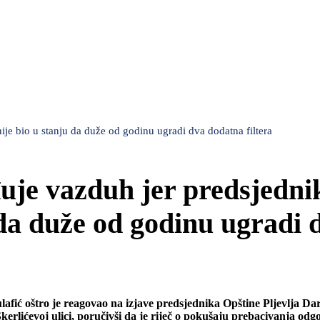
ije bio u stanju da duže od godinu ugradi dva dodatna filtera
đuje vazduh jer predsjedni
 da duže od godinu ugradi 
lafić oštro je reagovao na izjave predsjednika Opštine Pljevlja Da
rlićevoj ulici, poručivši da je riječ o pokušaju prebacivanja odgo