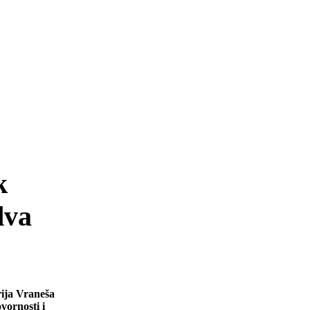
k
dva
rija Vraneša
vornosti i