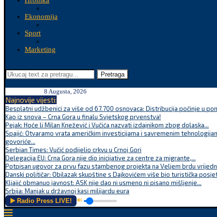
Hronika
Ekonomija
Sport
Marketing
Pretraga
8 Augusta, 2026
Najnovije vijesti:
Besplatni udžbenici za više od 67.700 osnovaca: Distribucija počinje u po
Kao iz snova – Crna Gora u finalu Svjetskog prvenstva!
Pejak: Hoće li Milan Knežević i Vučića nazvati izdajnikom zbog dolaska...
Spajić: Otvaramo vrata američkim investicijama i savremenim tehnologijam
govoriće...
Serbian Times: Vučić podijelio crkvu u Crnoj Gori
Delegacija EU: Crna Gora nije dio inicijative za centre za migrante,...
Potpisan ugovor za prvu fazu stambenog projekta na Veljem brdu vrijednu
Danski političar: Obilazak skupštine s Dajkovićem više bio turistička posjet
Kljajić obmanuo javnost: ASK nije dao ni usmeno ni pisano mišljenje...
Srbija: Manjak u državnoj kasi milijardu eura
▶️ Radio Press LIVE!
🔊