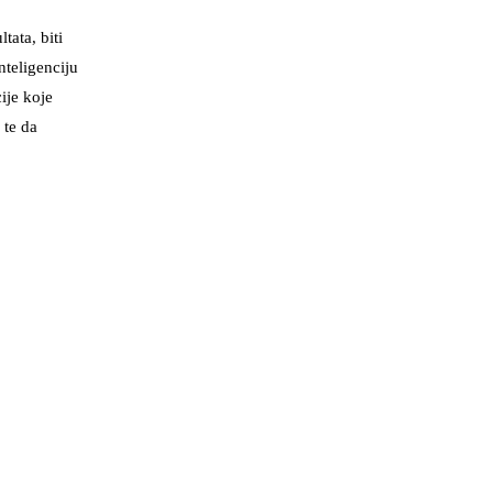
tata, biti
teligenciju
ije koje
 te da