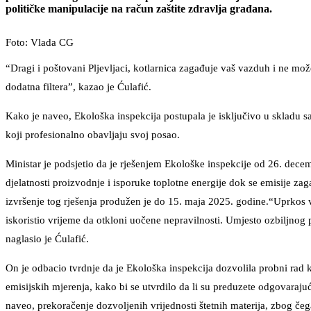
političke manipulacije na račun zaštite zdravlja građana.
Foto: Vlada CG
“Dragi i poštovani Pljevljaci, kotlarnica zagađuje vaš vazduh i ne mož
dodatna filtera”, kazao je Ćulafić.
Kako je naveo, Ekološka inspekcija postupala je isključivo u skladu s
koji profesionalno obavljaju svoj posao.
Ministar je podsjetio da je rješenjem Ekološke inspekcije od 26. dec
djelatnosti proizvodnje i isporuke toplotne energije dok se emisije z
izvršenje tog rješenja produžen je do 15. maja 2025. godine.“Uprkos v
iskoristio vrijeme da otkloni uočene nepravilnosti. Umjesto ozbiljnog
naglasio je Ćulafić.
On je odbacio tvrdnje da je Ekološka inspekcija dozvolila probni rad 
emisijskih mjerenja, kako bi se utvrdilo da li su preduzete odgovaraju
naveo, prekoračenje dozvoljenih vrijednosti štetnih materija, zbog čega