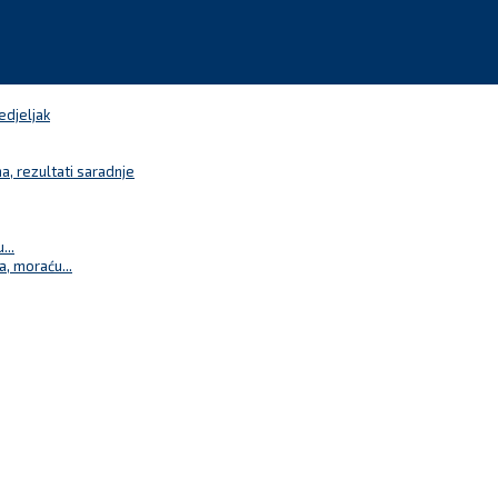
edjeljak
a, rezultati saradnje
...
a, moraću...