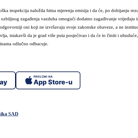
ška inspekcija naložila hitna mjerenja emisija i da će, po dobijanju rezul
 ozbiljnog zagađenja vazduha omogući dodatno zagađivanje vrijeđaju in
jodgovorniji oni koji ne izvršavaju svoje zakonske obaveze, a ne instituc
a, istakavši da je grad više puta posjećivao i da će to činiti i ubuduće,
stinama odlučno odbacuje.
PREUZMI NA
lay
App Store-u
dnika SAD