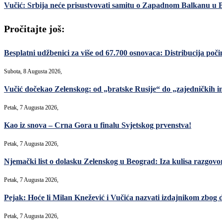
Vučić: Srbija neće prisustvovati samitu o Zapadnom Balkanu u B
Pročitajte još:
Besplatni udžbenici za više od 67.700 osnovaca: Distribucija poči
Subota, 8 Augusta 2026,
Vučić dočekao Zelenskog: od „bratske Rusije“ do „zajedničkih in
Petak, 7 Augusta 2026,
Kao iz snova – Crna Gora u finalu Svjetskog prvenstva!
Petak, 7 Augusta 2026,
Njemački list o dolasku Zelenskog u Beograd: Iza kulisa razgovori
Petak, 7 Augusta 2026,
Pejak: Hoće li Milan Knežević i Vučića nazvati izdajnikom zbog 
Petak, 7 Augusta 2026,