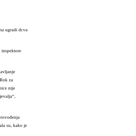
ana ugradi dcva
a inspektore
avljanje
 Rok za
ice nije
jevalja“,
sprovođenja
ala su, kako je