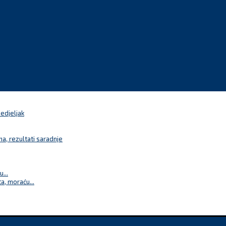
nedjeljak
a, rezultati saradnje
...
a, moraću...