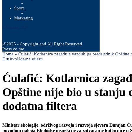
Sport
Marketing
8 Augusta, 2026
@2025 - Copyright and All Right Reserved
Press.co.me
Home
»
Ćulafić: Kotlarnica zagađuje vazduh jer predsjednik Opštine n
Društvo
Udarne vijesti
Ćulafić: Kotlarnica zaga
Opštine nije bio u stanju
dodatna filtera
Ministar ekologije, održivog razvoja i razvoja sjevera Damjan Ću
povodom naloga Ekološke inspekcije za zatvaranje kotlarnice u Ske