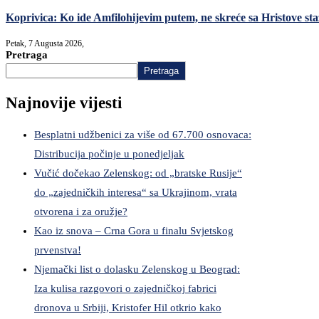
Koprivica: Ko ide Amfilohijevim putem, ne skreće sa Hristove sta
Petak, 7 Augusta 2026,
Pretraga
Pretraga
Najnovije vijesti
Besplatni udžbenici za više od 67.700 osnovaca:
Distribucija počinje u ponedjeljak
Vučić dočekao Zelenskog: od „bratske Rusije“
do „zajedničkih interesa“ sa Ukrajinom, vrata
otvorena i za oružje?
Kao iz snova – Crna Gora u finalu Svjetskog
prvenstva!
Njemački list o dolasku Zelenskog u Beograd:
Iza kulisa razgovori o zajedničkoj fabrici
dronova u Srbiji, Kristofer Hil otkrio kako