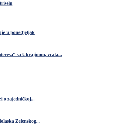
riselu
nje u ponedjeljak
teresa“ sa Ukrajinom, vrata...
 o zajedničkoj...
dolaska Zelenskog...