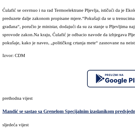
Ćulafić se osvrnuo i na rad Termoelektrane Pljevlja, ističući da je Ekolo
preduzete dalje zakonom propisane mjere.“Pokušaji da se u trenucima
građana“, poručio je ministar, dodajući da su za stanje u Pljevljima na
sprovode zakon.Na kraju, Ćulafić je odbacio navode da izbjegava Pljevlj
pokušaje, kako je naveo, „političkog crtanja mete“ zasnovane na nei
Izvor: CDM
PREUZMI NA
Google P
prethodna vijest
Mandić se sastao sa Grenelom Specijalnim izaslanikom predsje
sljedeća vijest