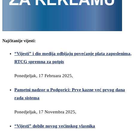
Najčitanije vijesti:
“Vijesti” i dio medija odbijaju povećanje plata zaposlenima,
RTCG spremna za potpis
Ponedjeljak, 17 Februara 2025,
Pametni nadzor u Podgorici: Prve kazne već prvog dana
rada sistema
Ponedjeljak, 17 Novembra 2025,
“Vijesti” dobile novog većinskog vlasnika