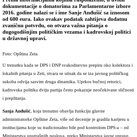
dokumentacije o donatorima za Parlamentarne izbore
2016. godine nalazi se i ime Sanje Anđušić sa iznosom
od 600 eura. Iako ovakav podatak zahtijeva dodatnu
zvaničnu potvrdu, on otvara važna pitanja o
dugogodišnjim političkim vezama i kadrovskoj politici
u državnoj upravi.
Foto: Opština Zeta
U trenutku kada se DPS i DNP svakodnevno prepiru oko kolektora i
lokalnih pitanja u Zeti, stvara se utisak da se iza javnog političkog
sukoba odvija sasvim druga dinamika. Uprkos bučnoj retorici,
kadrovska politika dviju partija često pokazuje neočekivane sličnosti
i preplitanja.
Sanja Anđušić
, koja trenutno obavlja funkciju glavne
administratorke Opštine Zeta, više od decenije je gradila karijeru u
institucijama koje su tradicionalno bile pod kontrolom DPS-a – od
Ministarstva unutrašnjih poslova, preko Ministarstva javne uprave,