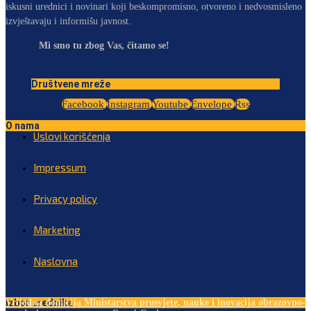
iskusni urednici i novinari koji beskompromisno, otvoreno i nedvosmisleno
izvještavaju i informišu javnost.
Mi smo tu zbog Vas, čitamo se!
Društvene mreže
Facebook
Instagram
Youtube
Envelope
Rss
O nama
Uslovi korišćenja
Impressum
Privacy policy
Marketing
Naslovna
Izbor urednika
Vrijedna donacija Ministarstva prosvjete, nauke i inovacija obrazovno-