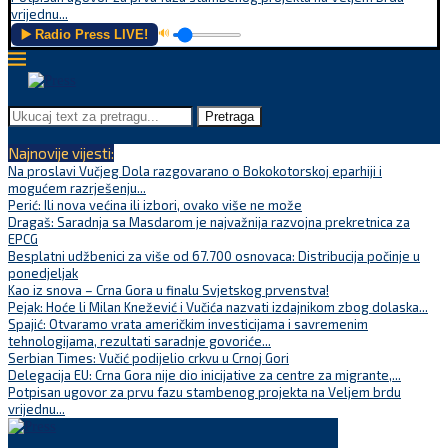
vrijednu...
▶️ Radio Press LIVE!
🔊
Pretraga
Najnovije vijesti:
Na proslavi Vučjeg Dola razgovarano o Bokokotorskoj eparhiji i
mogućem razrješenju...
Perić: Ili nova većina ili izbori, ovako više ne može
Dragaš: Saradnja sa Masdarom je najvažnija razvojna prekretnica za
EPCG
Besplatni udžbenici za više od 67.700 osnovaca: Distribucija počinje u
ponedjeljak
Kao iz snova – Crna Gora u finalu Svjetskog prvenstva!
Pejak: Hoće li Milan Knežević i Vučića nazvati izdajnikom zbog dolaska...
Spajić: Otvaramo vrata američkim investicijama i savremenim
tehnologijama, rezultati saradnje govoriće...
Serbian Times: Vučić podijelio crkvu u Crnoj Gori
Delegacija EU: Crna Gora nije dio inicijative za centre za migrante,...
Potpisan ugovor za prvu fazu stambenog projekta na Veljem brdu
vrijednu...