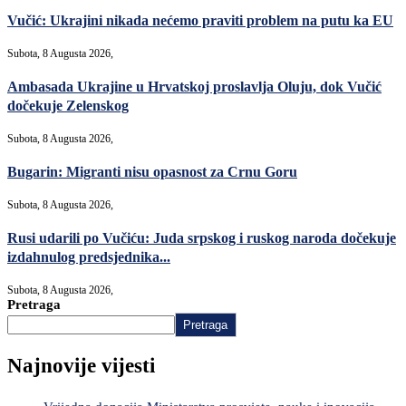
Vučić: Ukrajini nikada nećemo praviti problem na putu ka EU
Subota, 8 Augusta 2026,
Ambasada Ukrajine u Hrvatskoj proslavlja Oluju, dok Vučić
dočekuje Zelenskog
Subota, 8 Augusta 2026,
Bugarin: Migranti nisu opasnost za Crnu Goru
Subota, 8 Augusta 2026,
Rusi udarili po Vučiću: Juda srpskog i ruskog naroda dočekuje
izdahnulog predsjednika...
Subota, 8 Augusta 2026,
Pretraga
Pretraga
Najnovije vijesti