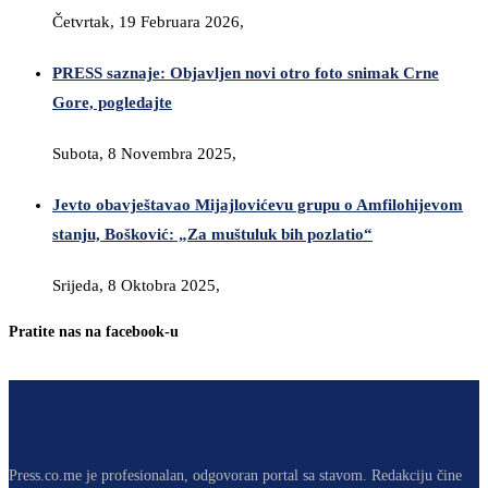
Četvrtak, 19 Februara 2026,
PRESS saznaje: Objavljen novi otro foto snimak Crne
Gore, pogledajte
Subota, 8 Novembra 2025,
Jevto obavještavao Mijajlovićevu grupu o Amfilohijevom
stanju, Bošković: „Za muštuluk bih pozlatio“
Srijeda, 8 Oktobra 2025,
Pratite nas na facebook-u
Press.co.me je profesionalan, odgovoran portal sa stavom. Redakciju čine