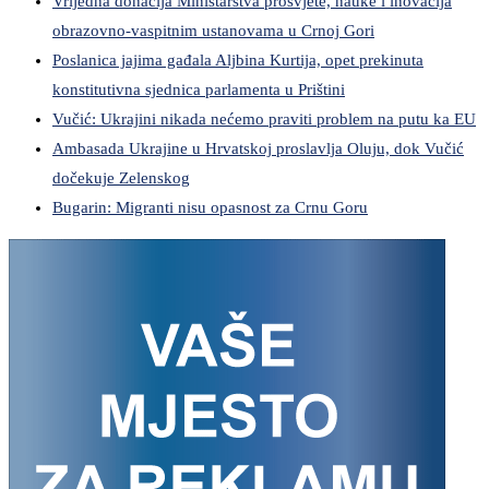
Vrijedna donacija Ministarstva prosvjete, nauke i inovacija
obrazovno-vaspitnim ustanovama u Crnoj Gori
Poslanica jajima gađala Aljbina Kurtija, opet prekinuta
konstitutivna sjednica parlamenta u Prištini
Vučić: Ukrajini nikada nećemo praviti problem na putu ka EU
Ambasada Ukrajine u Hrvatskoj proslavlja Oluju, dok Vučić
dočekuje Zelenskog
Bugarin: Migranti nisu opasnost za Crnu Goru