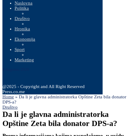
Naslovna
Politika
Društvo
Hronika
Ekonomija
Sport
Marketing
8 Augusta, 2026
@2025 - Copyright and All Right Reserved
Press.co.me
Home
»
Da li je glavna administratorka Opštine Zeta bila donator
DPS-a?
Društvo
Da li je glavna administratorka
Opštine Zeta bila donator DPS-a?
Prema informacijama kojima raspolažemo, u uvidu