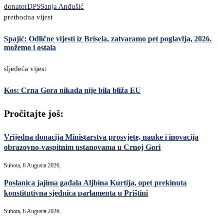
donator
DPS
Sanja Anđušić
prethodna vijest
Spajić: Odlične vijesti iz Brisela, zatvaramo pet poglavlja, 2026.
možemo i ostala
sljedeća vijest
Kos: Crna Gora nikada nije bila bliža EU
Pročitajte još:
Vrijedna donacija Ministarstva prosvjete, nauke i inovacija
obrazovno-vaspitnim ustanovama u Crnoj Gori
Subota, 8 Augusta 2026,
Poslanica jajima gađala Aljbina Kurtija, opet prekinuta
konstitutivna sjednica parlamenta u Prištini
Subota, 8 Augusta 2026,