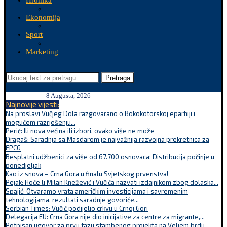
Hronika
Ekonomija
Sport
Marketing
Pretraga
8 Augusta, 2026
Najnovije vijesti:
Na proslavi Vučjeg Dola razgovarano o Bokokotorskoj eparhiji i
mogućem razrješenju...
Perić: Ili nova većina ili izbori, ovako više ne može
Dragaš: Saradnja sa Masdarom je najvažnija razvojna prekretnica za
EPCG
Besplatni udžbenici za više od 67.700 osnovaca: Distribucija počinje u
ponedjeljak
Kao iz snova – Crna Gora u finalu Svjetskog prvenstva!
Pejak: Hoće li Milan Knežević i Vučića nazvati izdajnikom zbog dolaska...
Spajić: Otvaramo vrata američkim investicijama i savremenim
tehnologijama, rezultati saradnje govoriće...
Serbian Times: Vučić podijelio crkvu u Crnoj Gori
Delegacija EU: Crna Gora nije dio inicijative za centre za migrante,...
Potpisan ugovor za prvu fazu stambenog projekta na Veljem brdu