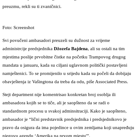
preuzmu, rekli su ti zvaničnici.
Foto: Screenshot
Svi povučeni ambasadori preuzeli su dužnost za vrijeme
administrcije predsjednika
Džozefa Bajdena
, ali su ostali na tim
mjestima poslije prvobitne čistke na početku Trampovog drugog
mandata u januaru, kada su ciljani uglavnom politički postavljeni
namještenici. To se promijenilo u srijedu kada su počeli da dobijaju
obavještenja iz Vašingtona da treba da odu, piše Associated Press.
Stejt department nije komentrisao konkretan broj osoblja ili
ambasadora kojih se to tiče, ali je saopšteno da se radi o
standardnom procesu u svakoj adminsitraciji. Kako je saopšteno,
ambasador je “lični predstavnik predsjednika i predsjednikovo je
pravo da osigura da ima pojedince u ovim zemljama koji unapređuju
njegovu agendu ‘Amerika na prvom mjestu'”.