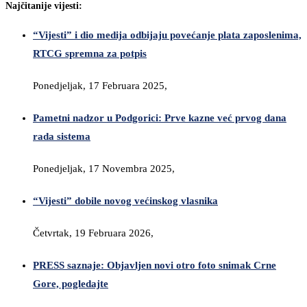
Najčitanije vijesti:
“Vijesti” i dio medija odbijaju povećanje plata zaposlenima,
RTCG spremna za potpis
Ponedjeljak, 17 Februara 2025,
Pametni nadzor u Podgorici: Prve kazne već prvog dana
rada sistema
Ponedjeljak, 17 Novembra 2025,
“Vijesti” dobile novog većinskog vlasnika
Četvrtak, 19 Februara 2026,
PRESS saznaje: Objavljen novi otro foto snimak Crne
Gore, pogledajte