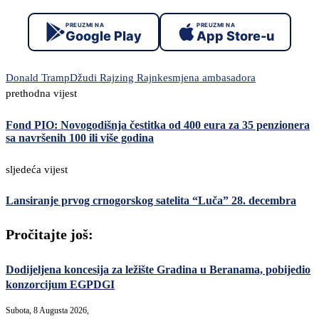
PREUZMI NA
PREUZMI NA
Google Play
App Store-u
Donald Tramp
Džudi Rajzing Rajnke
smjena ambasadora
prethodna vijest
Fond PIO: Novogodišnja čestitka od 400 eura za 35 penzionera
sa navršenih 100 ili više godina
sljedeća vijest
Lansiranje prvog crnogorskog satelita “Luča” 28. decembra
Pročitajte još:
Dodijeljena koncesija za ležište Gradina u Beranama, pobijedio
konzorcijum EGPDGI
Subota, 8 Augusta 2026,