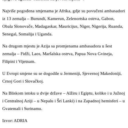
Najviše pogođena smjenama je Afrika, gdje su povučeni ambasadori
iz 13 zemalja – Burundi, Kamerun, Zelenortska ostrva, Gabon,
Obala Slonovače, Madagaskar, Mauricijus, Niger, Nigerija, Ruanda,
Senegal, Somalija i Uganda.
Na drugom mjestu je Azija sa promjenama ambasadora u šest
zemalja – Fidži, Laos, Maršalska ostrva, Papua Nova Gvineja,
Filipini i Vijetnam.
U Evropi smjene su se dogodile u Jermeniji, Sjevernoj Makedoniji,
Crnoj Gori i Slovačkoj.
Na Bliskom istoku u dvije države – Alžiru i Egiptu, koliko i u Južnoj
i Centralnoj Aziji – u Nepalu i Šri Lanki) i na Zapadnoj hemisferi – u
Gvatemali i Surinamu.
Izvor: ADRIA