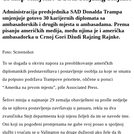
Administracija predsjednika SAD Donalda Trampa
smjenjuje gotovo 30 karijernih diplomata sa
ambasadorskih i drugih mjesta u ambasadama. Prema
pisanju američkih medija, među njima je i američka
ambasadorka u Crnoj Gori Džudi Rajzing Rajnke.
Foto: Screenshot
To se događa u okviru napora za preoblikovanje američkih
diplomatskih predstavništava i postavljenje osoblja za koje se smatra
da potpuno podržava Trampove prioritete, oličene u poruci
“Amerika na prvom mjestu”, piše Associated Press.
Šefovi misija u najmanje 29 zemalja obaviješteni su prošle nedjelje
da se njihova postavljenja završavaju u januaru, rekla su dva
zvaničnika Stejt departmenta koji nijesu željeli da im se navede ime.
Oni koji su pogođeni promjenama ne gube svoj posao u spoljnoj
službi i vraćaju se u Vašington na druge dužnosti ako žele da ih