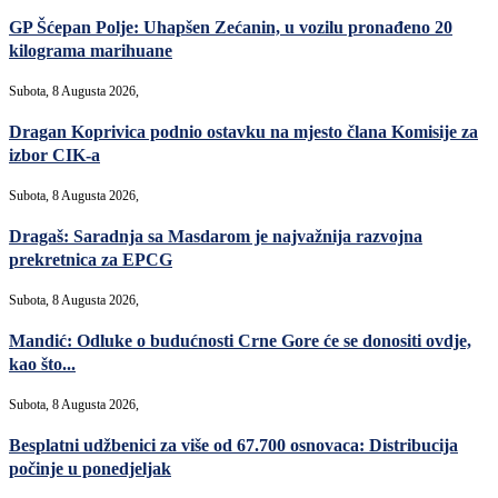
GP Šćepan Polje: Uhapšen Zećanin, u vozilu pronađeno 20
kilograma marihuane
Subota, 8 Augusta 2026,
Dragan Koprivica podnio ostavku na mjesto člana Komisije za
izbor CIK-a
Subota, 8 Augusta 2026,
Dragaš: Saradnja sa Masdarom je najvažnija razvojna
prekretnica za EPCG
Subota, 8 Augusta 2026,
Mandić: Odluke o budućnosti Crne Gore će se donositi ovdje,
kao što...
Subota, 8 Augusta 2026,
Besplatni udžbenici za više od 67.700 osnovaca: Distribucija
počinje u ponedjeljak