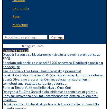
Hronika
Ekonomija
Sport
Marketing
Pretraga
8 Augusta, 2026
Najnovije vijesti:
Dragaš: Saradnja sa Masdarom je najvažnija razvojna prekretnica za
EPCG
Besplatni udžbenici za više od 67.700 osnovaca: Distribucija počinje u
ponedjeljak
Kao iz snova – Crna Gora u finalu Svjetskog prvenstva!
Pejak: Hoće li Milan Knežević i Vučića nazvati izdajnikom zbog dolaska...
Spajić: Otvaramo vrata američkim investicijama i savremenim
tehnologijama, rezultati saradnje govoriće...
Serbian Times: Vučić podijelio crkvu u Crnoj Gori
Delegacija EU: Crna Gora nije dio inicijative za centre za migrante,...
Potpisan ugovor za prvu fazu stambenog projekta na Veljem brdu
vrijednu...
Danski političar: Obilazak skupštine s Dajkovićem više bio turistička
posjeta, moraću...