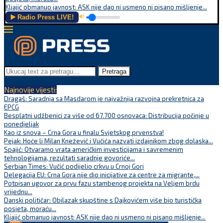
Kljajić obmanuo javnost: ASK nije dao ni usmeno ni pisano mišljenje...
▶️ Radio Press LIVE!
🔊
Pretraga
Najnovije vijesti:
Dragaš: Saradnja sa Masdarom je najvažnija razvojna prekretnica za
EPCG
Besplatni udžbenici za više od 67.700 osnovaca: Distribucija počinje u
ponedjeljak
Kao iz snova – Crna Gora u finalu Svjetskog prvenstva!
Pejak: Hoće li Milan Knežević i Vučića nazvati izdajnikom zbog dolaska...
Spajić: Otvaramo vrata američkim investicijama i savremenim
tehnologijama, rezultati saradnje govoriće...
Serbian Times: Vučić podijelio crkvu u Crnoj Gori
Delegacija EU: Crna Gora nije dio inicijative za centre za migrante,...
Potpisan ugovor za prvu fazu stambenog projekta na Veljem brdu
vrijednu...
Danski političar: Obilazak skupštine s Dajkovićem više bio turistička
posjeta, moraću...
Kljajić obmanuo javnost: ASK nije dao ni usmeno ni pisano mišljenje...