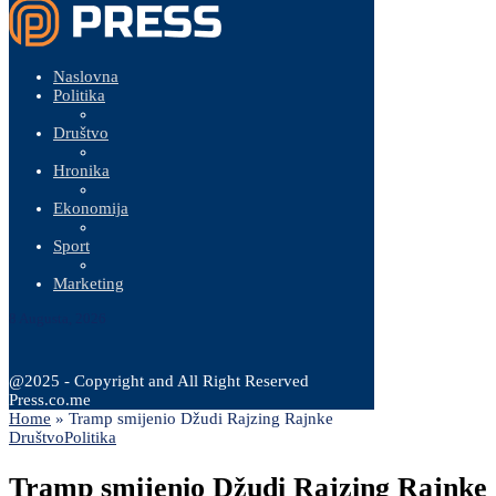
Naslovna
Politika
Društvo
Hronika
Ekonomija
Sport
Marketing
8 Augusta, 2026
@2025 - Copyright and All Right Reserved
Press.co.me
Home
»
Tramp smijenio Džudi Rajzing Rajnke
Društvo
Politika
Tramp smijenio Džudi Rajzing Rajnke