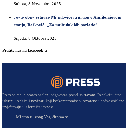
Subota, 8 Novembra 2025,
Jevto obavještavao Mijajlovićevu grupu o Amfilohijevom
stanju, Bošković: „Za muštuluk bih pozlatio“
Srijeda, 8 Oktobra 2025,
Pratite nas na facebook-u
Press.co.me je profesionalan, odgovoran portal sa stavom. Redakciju čine
iskusni urednici i novinari koji beskompromisno, otvoreno i nedvosmisleno
izvještavaju i informišu javnost.
Mi smo tu zbog Vas, čitamo se!