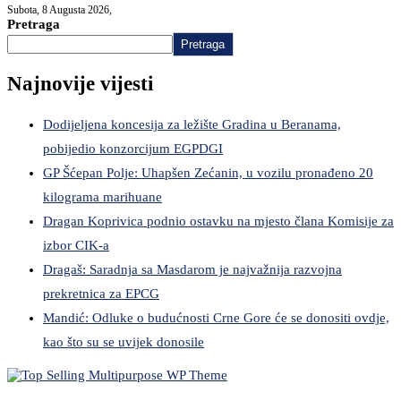
Subota, 8 Augusta 2026,
Pretraga
Pretraga
Najnovije vijesti
Dodijeljena koncesija za ležište Gradina u Beranama,
pobijedio konzorcijum EGPDGI
GP Šćepan Polje: Uhapšen Zećanin, u vozilu pronađeno 20
kilograma marihuane
Dragan Koprivica podnio ostavku na mjesto člana Komisije za
izbor CIK-a
Dragaš: Saradnja sa Masdarom je najvažnija razvojna
prekretnica za EPCG
Mandić: Odluke o budućnosti Crne Gore će se donositi ovdje,
kao što su se uvijek donosile