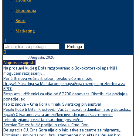
Hronika
Ekonomija
Sport
Marketing
Pretraga
8 Augusta, 2026
Najnovije vijesti:
Na proslavi Vučjeg Dola razgovarano o Bokokotorskoj eparhiji i
mogućem razrješenju...
Perić: Ili nova većina ili izbori, ovako više ne može
Dragaš: Saradnja sa Masdarom je najvažnija razvojna prekretnica za
EPCG
Besplatni udžbenici za više od 67.700 osnovaca: Distribucija počinje u
ponedjeljak
Kao iz snova – Crna Gora u finalu Svjetskog prvenstva!
Pejak: Hoće li Milan Knežević i Vučića nazvati izdajnikom zbog dolaska...
Spajić: Otvaramo vrata američkim investicijama i savremenim
tehnologijama, rezultati saradnje govoriće...
Serbian Times: Vučić podijelio crkvu u Crnoj Gori
Delegacija EU: Crna Gora nije dio inicijative za centre za migrante,...
Potpisan ugovor za prvu fazu stambenog projekta na Veljem brdu