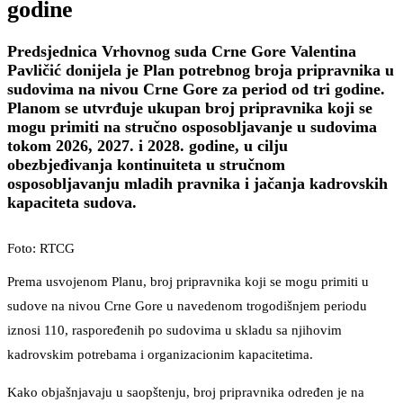
godine
Predsjednica Vrhovnog suda Crne Gore Valentina
Pavličić donijela je Plan potrebnog broja pripravnika u
sudovima na nivou Crne Gore za period od tri godine.
Planom se utvrđuje ukupan broj pripravnika koji se
mogu primiti na stručno osposobljavanje u sudovima
tokom 2026, 2027. i 2028. godine, u cilju
obezbjeđivanja kontinuiteta u stručnom
osposobljavanju mladih pravnika i jačanja kadrovskih
kapaciteta sudova.
Foto: RTCG
Prema usvojenom Planu, broj pripravnika koji se mogu primiti u
sudove na nivou Crne Gore u navedenom trogodišnjem periodu
iznosi 110, raspoređenih po sudovima u skladu sa njihovim
kadrovskim potrebama i organizacionim kapacitetima.
Kako objašnjavaju u saopštenju, broj pripravnika određen je na