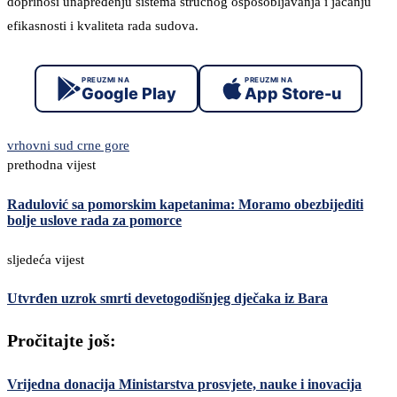
doprinosi unapređenju sistema stručnog osposobljavanja i jačanju
efikasnosti i kvaliteta rada sudova.
PREUZMI NA
PREUZMI NA
Google Play
App Store-u
vrhovni sud crne gore
prethodna vijest
Radulović sa pomorskim kapetanima: Moramo obezbijediti
bolje uslove rada za pomorce
sljedeća vijest
Utvrđen uzrok smrti devetogodišnjeg dječaka iz Bara
Pročitajte još:
Vrijedna donacija Ministarstva prosvjete, nauke i inovacija