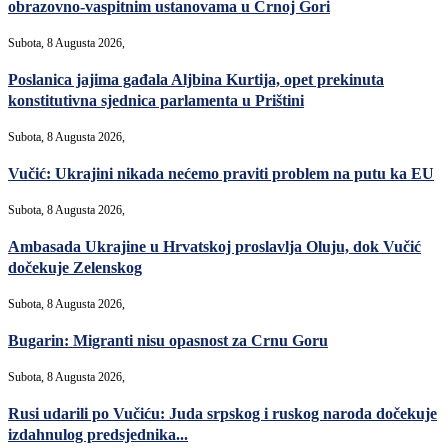
obrazovno-vaspitnim ustanovama u Crnoj Gori
Subota, 8 Augusta 2026,
Poslanica jajima gađala Aljbina Kurtija, opet prekinuta
konstitutivna sjednica parlamenta u Prištini
Subota, 8 Augusta 2026,
Vučić: Ukrajini nikada nećemo praviti problem na putu ka EU
Subota, 8 Augusta 2026,
Ambasada Ukrajine u Hrvatskoj proslavlja Oluju, dok Vučić
dočekuje Zelenskog
Subota, 8 Augusta 2026,
Bugarin: Migranti nisu opasnost za Crnu Goru
Subota, 8 Augusta 2026,
Rusi udarili po Vučiću: Juda srpskog i ruskog naroda dočekuje
izdahnulog predsjednika...