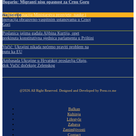
Bugarin: Migranti nisu opasnost za Crnu Goru
Najnovije
Vrijedna donacija Ministarstva prosvjete, nauke i
inovacija obrazovno-vaspitnim ustanovama u Crnoj
Gori
Poslanica jajima gađala Aljbina Kurtija, opet
prekinuta konstitutivna sjednica parlamenta u Prištini
Vučić: Ukrajini nikada nećemo praviti problem na
putu ka EU
Ambasada Ukrajine u Hrvatskoj proslavlja Oluju,
dok Vučić dočekuje Zelenskog
@2026.All Right Reserved. Designed and Developed by Press.co.me
Balkan
Kuhinja
Lifestyle
Zabava
Zanimljivosti
Contact