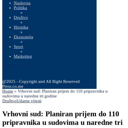
Naslovna
Politika
Društvo
Hronika
Ekonomija
Sport
Marketing
8 Augusta, 2026
@2025 - Copyright and All Right Reserved
Press.co.me
Home
»
Vrhovni sud: Planiran prijem do 110 pripravnika u
sudovima u naredne tri godine
Društvo
Udarne vijesti
Vrhovni sud: Planiran prijem do 110
pripravnika u sudovima u naredne tri