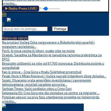
vrijednu...
▶️ Radio Press LIVE!
🔊
Pretraga
Najnovije vijesti:
Na proslavi Vučjeg Dola razgovarano o Bokokotorskoj eparhiji i
mogućem razrješenju...
Perić: Ili nova većina ili izbori, ovako više ne može
Dragaš: Saradnja sa Masdarom je najvažnija razvojna prekretnica za
EPCG
Besplatni udžbenici za više od 67.700 osnovaca: Distribucija počinje u
ponedjeljak
Kao iz snova – Crna Gora u finalu Svjetskog prvenstva!
Pejak: Hoće li Milan Knežević i Vučića nazvati izdajnikom zbog dolaska...
Spajić: Otvaramo vrata američkim investicijama i savremenim
tehnologijama, rezultati saradnje govoriće...
Serbian Times: Vučić podijelio crkvu u Crnoj Gori
Delegacija EU: Crna Gora nije dio inicijative za centre za migrante,...
Potpisan ugovor za prvu fazu stambenog projekta na Veljem brdu
vrijednu...