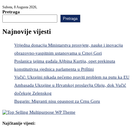
Subota, 8 Augusta 2026,
Pretraga
Pretraga
Najnovije vijesti
Vrijedna donacija Ministarstva prosvjete, nauke i inovacija
obrazovno-vaspitnim ustanovama u Crnoj Gori
Poslanica jajima gađala Aljbina Kurtija, opet prekinuta
konstitutivna sjednica parlamenta u Prištini
Vučić: Ukrajini nikada nećemo praviti problem na putu ka EU
Ambasada Ukrajine u Hrvatskoj proslavlja Oluju, dok Vučić
dočekuje Zelenskog
Bugarin: Migranti nisu opasnost za Crnu Goru
Najčitanije vijesti: