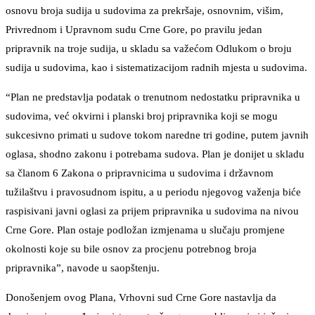
osnovu broja sudija u sudovima za prekršaje, osnovnim, višim,
Privrednom i Upravnom sudu Crne Gore, po pravilu jedan
pripravnik na troje sudija, u skladu sa važećom Odlukom o broju
sudija u sudovima, kao i sistematizacijom radnih mjesta u sudovima.
“Plan ne predstavlja podatak o trenutnom nedostatku pripravnika u
sudovima, već okvirni i planski broj pripravnika koji se mogu
sukcesivno primati u sudove tokom naredne tri godine, putem javnih
oglasa, shodno zakonu i potrebama sudova. Plan je donijet u skladu
sa članom 6 Zakona o pripravnicima u sudovima i državnom
tužilaštvu i pravosudnom ispitu, a u periodu njegovog važenja biće
raspisivani javni oglasi za prijem pripravnika u sudovima na nivou
Crne Gore. Plan ostaje podložan izmjenama u slučaju promjene
okolnosti koje su bile osnov za procjenu potrebnog broja
pripravnika”, navode u saopštenju.
Donošenjem ovog Plana, Vrhovni sud Crne Gore nastavlja da