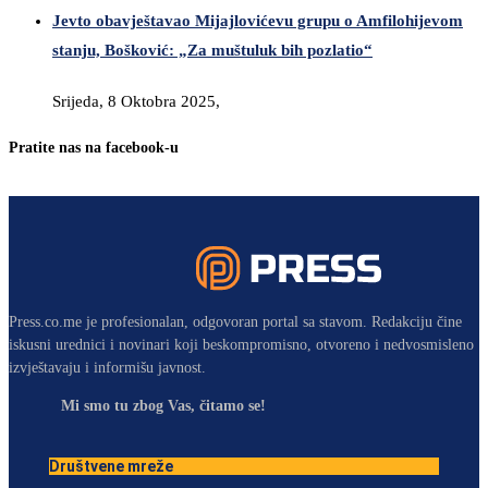
Jevto obavještavao Mijajlovićevu grupu o Amfilohijevom
stanju, Bošković: „Za muštuluk bih pozlatio“
Srijeda, 8 Oktobra 2025,
Pratite nas na facebook-u
Press.co.me je profesionalan, odgovoran portal sa stavom. Redakciju čine
iskusni urednici i novinari koji beskompromisno, otvoreno i nedvosmisleno
izvještavaju i informišu javnost.
Mi smo tu zbog Vas, čitamo se!
Društvene mreže