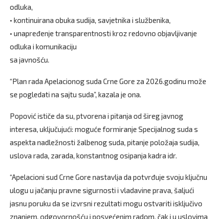
odluka,
• kontinuirana obuka sudija, savjetnika i službenika,
• unapređenje transparentnosti kroz redovno objavljivanje
odluka i komunikaciju
sa javnošću.
“Plan rada Apelacionog suda Crne Gore za 2026.godinu može
se pogledati na sajtu suda”, kazala je ona.
Popović ističe da su, ptvorena i pitanja od šireg javnog
interesa, uključujući: moguće formiranje Specijalnog suda s
aspekta nadležnosti žalbenog suda, pitanje položaja sudija,
uslova rada, zarada, konstantnog osipanja kadra idr.
“Apelacioni sud Crne Gore nastavlja da potvrđuje svoju ključnu
ulogu u jačanju pravne sigurnosti i vladavine prava, šaljući
jasnu poruku da se izvrsni rezultati mogu ostvariti isključivo
znanjem, odgovornošću i posvećenim radom, čak i u uslovima