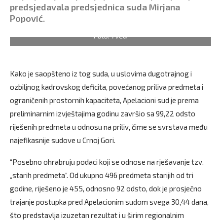
predsjedavala predsjednica suda Mirjana
Popović.
Foto: TVCG
Kako je saopšteno iz tog suda, u uslovima dugotrajnog i
ozbiljnog kadrovskog deficita, povećanog priliva predmeta i
ograničenih prostornih kapaciteta, Apelacioni sud je prema
preliminarnim izvještajima godinu završio sa 99,22 odsto
riješenih predmeta u odnosu na priliv, čime se svrstava među
najefikasnije sudove u Crnoj Gori.
“Posebno ohrabruju podaci koji se odnose na rješavanje tzv.
„starih predmeta“. Od ukupno 496 predmeta starijih od tri
godine, riješeno je 455, odnosno 92 odsto, dok je prosječno
trajanje postupka pred Apelacionim sudom svega 30,44 dana,
što predstavlja izuzetan rezultat i u širim regionalnim