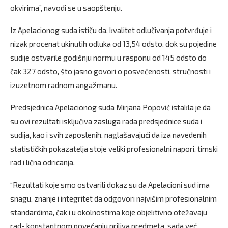
okvirima”, navodi se u saopštenju.
Iz Apelacionog suda ističu da, kvalitet odlučivanja potvrđuje i
nizak procenat ukinutih odluka od 13,54 odsto, dok su pojedine
sudije ostvarile godišnju normu u rasponu od 145 odsto do
čak 327 odsto, što jasno govori o posvećenosti, stručnosti i
izuzetnom radnom angažmanu.
Predsjednica Apelacionog suda Mirjana Popović istakla je da
su ovi rezultati isključiva zasluga rada predsjednice suda i
sudija, kao i svih zaposlenih, naglašavajući da iza navedenih
statističkih pokazatelja stoje veliki profesionalni napori, timski
rad i lična odricanja.
“Rezultati koje smo ostvarili dokaz su da Apelacioni sud ima
snagu, znanje i integritet da odgovori najvišim profesionalnim
standardima, čak i u okolnostima koje objektivno otežavaju
rad- konstantnom povećanju priliva predmeta, sada već