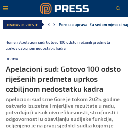
Poreska uprava: Za sedam mjeseci napl
NAJNOVIJE VIJESTI:
Laković: Crna Gora nije dobila zvaničn
Crna Gora neće biti domaćin migrants
Aerodromi Crne Gore za sedam mjeseci
EPCG: Sistem stabilan, Termoelektran
Spajić: Crna Gora neće prihvatiti cent
Home
»
Apelacioni sud: Gotovo 100 odsto riješenih predmeta
uprkos ozbiljnom nedostatku kadra
Društvo
Apelacioni sud: Gotovo 100 odsto
riješenih predmeta uprkos
ozbiljnom nedostatku kadra
Apelacioni sud Crne Gore je tokom 2025. godine
ostvario izuzetne i mjerljive rezultate u radu,
potvrđujući visok nivo efikasnosti, stručnosti i
odgovornosti u obavljanju sudijske funkcije,
ocijenjeno je na prvoj sjednici sudija kojom je