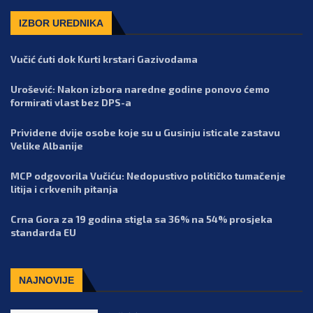
IZBOR UREDNIKA
Vučić ćuti dok Kurti krstari Gazivodama
Urošević: Nakon izbora naredne godine ponovo ćemo
formirati vlast bez DPS-a
Prividene dvije osobe koje su u Gusinju isticale zastavu
Velike Albanije
MCP odgovorila Vučiću: Nedopustivo političko tumačenje
litija i crkvenih pitanja
Crna Gora za 19 godina stigla sa 36% na 54% prosjeka
standarda EU
NAJNOVIJE