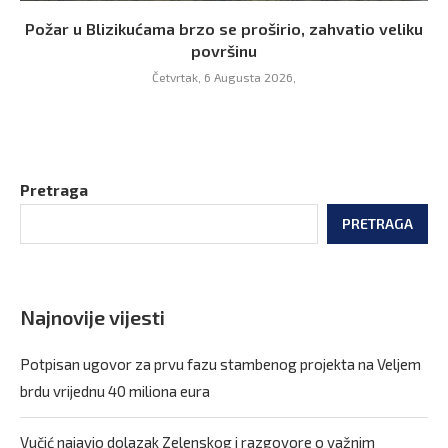
Požar u Blizikućama brzo se proširio, zahvatio veliku
površinu
Četvrtak, 6 Augusta 2026,
Pretraga
PRETRAGA
Najnovije vijesti
Potpisan ugovor za prvu fazu stambenog projekta na Veljem
brdu vrijednu 40 miliona eura
Vučić najavio dolazak Zelenskog i razgovore o važnim