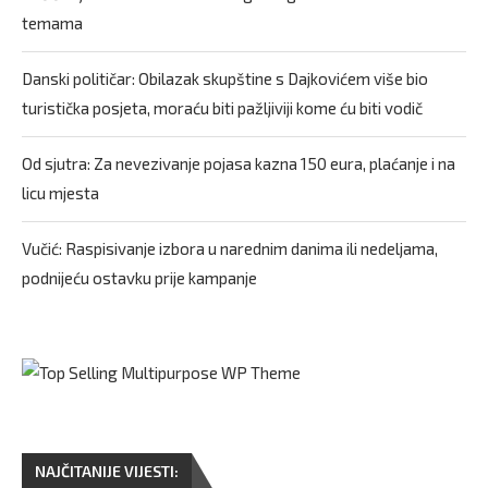
temama
Danski političar: Obilazak skupštine s Dajkovićem više bio
turistička posjeta, moraću biti pažljiviji kome ću biti vodič
Od sjutra: Za nevezivanje pojasa kazna 150 eura, plaćanje i na
licu mjesta
Vučić: Raspisivanje izbora u narednim danima ili nedeljama,
podnijeću ostavku prije kampanje
NAJČITANIJE VIJESTI: