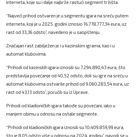
interneta, koje su i dalje najbrže rastući segment tržišta.
“Najveći prihod ostvaren je u segmentu igara na sreću putem
interneta, koji je u 2025. godini iznosio 16.778.777,34 eura, uz
rast od 33,36 odsto”, navedeno je u saopštenju.
Značajan rast zabilježen je i u kazinskim igrama, kao i u
automat klubovima.
“Prihodi od kazinskih igara iznosili su 7.294.890,43 eura, što
predstavlja povećanje od 40,52 odsto, dok su igre na sreću u
automat klubovima ostvarile prihod od 9.060.283,54 eura, uz
rast od 43,13 odsto”, poručili su iz Uprave.
Prihodi od kladioničkih igara takođe su povećani, iako u
manjem obimu u odnosu na ostale segmente.
“Prihodi od kladioničkih igara iznosili su 10.409.859,99 eura,
što je 8,05 odsto više u odnosu na 2024. godinu”, navodi se u