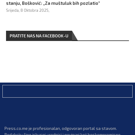
stanju, Bošković: „Za muštuluk bih pozlatio“
Srijeda, 8 Oktobra 2025,
PRATITE NAS NA FACEBOOK-U
Press.co.me je profesionalan, odgovoran portal sa stavom.
Redakciju čine iskusni urednici i novinari koji beskompromisno,