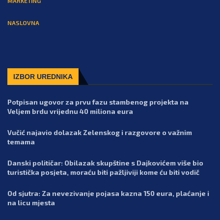
MARKETING
NASLOVNA
IZBOR UREDNIKA
Potpisan ugovor za prvu fazu stambenog projekta na
Veljem brdu vrijednu 40 miliona eura
Vučić najavio dolazak Zelenskog i razgovore o važnim
temama
Danski političar: Obilazak skupštine s Dajkovićem više bio
turistička posjeta, moraću biti pažljiviji kome ću biti vodič
Od sjutra: Za nevezivanje pojasa kazna 150 eura, plaćanje i
na licu mjesta