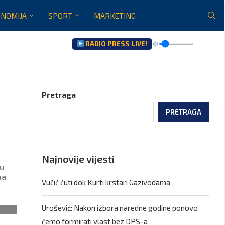
NOMIJA
SPORT
MARKETING
RADIO PRESS LIVE!
Pretraga
PRETRAGA
Najnovije vijesti
nu
na
Vučić ćuti dok Kurti krstari Gazivodama
Urošević: Nakon izbora naredne godine ponovo
ćemo formirati vlast bez DPS-a