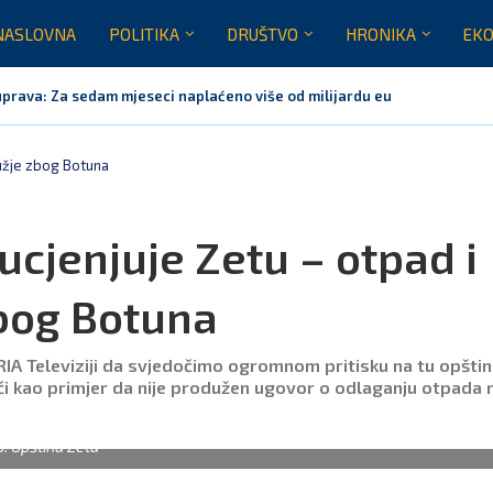
NASLOVNA
POLITIKA
DRUŠTVO
HRONIKA
EKO
prava: Za sedam mjeseci naplaćeno više od milijardu eura bruto...
Crna Gora nije dobila zvaničnu inicijativu za centre za migrante
 neće biti domaćin migrantskih centara
 Crne Gore za sedam mjeseci opslužili dva miliona putnika
tem stabilan, Termoelektrana Pljevlja ponovo u pogonu od danas
rna Gora neće prihvatiti centre EU za repatrijaciju migranata
ružje zbog Botuna
ucjenjuje Zetu – otpad i
bog Botuna
RIA Televiziji da svjedočimo ogromnom pritisku na tu opšti
ći kao primjer da nije produžen ugovor o odlaganju otpada 
o: Opština Zeta