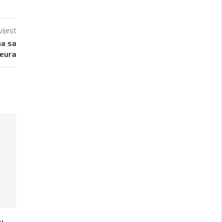
vijest
ma sa
 eura
u