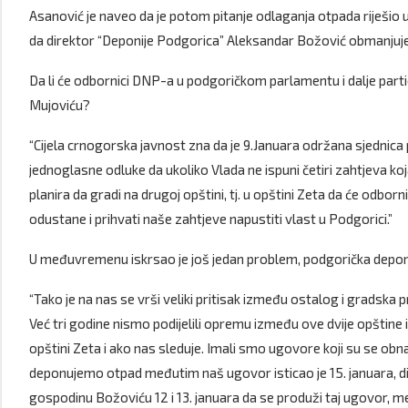
Asanović je naveo da je potom pitanje odlaganja otpada riješi
da direktor “Deponije Podgorica” Aleksandar Božović obmanjuje
Da li će odbornici DNP-a u podgoričkom parlamentu i dalje partic
Mujoviću?
“Cijela crnogorska javnost zna da je 9.Januara održana sjednica
jednoglasne odluke da ukoliko Vlada ne ispuni četiri zahtjeva k
planira da gradi na drugoj opštini, tj. u opštini Zeta da će odbo
odustane i prihvati naše zahtjeve napustiti vlast u Podgorici.”
U međuvremenu iskrsao je još jedan problem, podgorička deponi
“Tako je na nas se vrši veliki pritisak između ostalog i grads
Već tri godine nismo podijelili opremu između ove dvije opštine 
opštini Zeta i ako nas sleduje. Imali smo ugovore koji su se obna
deponujemo otpad međutim naš ugovor isticao je 15. januara, d
gospodinu Božoviću 12 i 13. januara da se produži taj ugovor, 