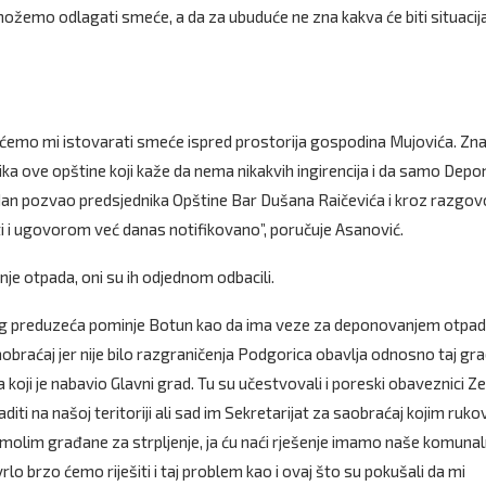
ožemo odlagati smeće, a da za ubuduće ne zna kakva će biti situacija
ćemo mi istovarati smeće ispred prostorija gospodina Mujovića. Zn
ika ove opštine koji kaže da nema nikakvih ingirencija i da samo Depon
i dan pozvao predsjednika Opštine Bar Dušana Raičevića i kroz razgov
i i ugovorom već danas notifikovano”, poručuje Asanović.
je otpada, oni su ih odjednom odbacili.
g preduzeća pominje Botun kao da ima veze za deponovanjem otpad
obraćaj jer nije bilo razgraničenja Podgorica obavlja odnosno taj gra
sa koji je nabavio Glavni grad. Tu su učestvovali i poreski obaveznici Ze
aditi na našoj teritoriji ali sad im Sekretarijat za saobraćaj kojim ruko
Ja molim građane za strpljenje, ja ću naći rješenje imamo naše komuna
rlo brzo ćemo riješiti i taj problem kao i ovaj što su pokušali da mi