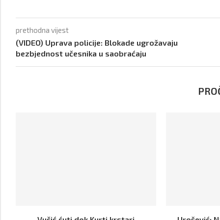
prethodna vijest
(VIDEO) Uprava policije: Blokade ugrožavaju
bezbjednost učesnika u saobraćaju
PROČ
Vučić ćuti dok Kurti krstari
Urošević: 