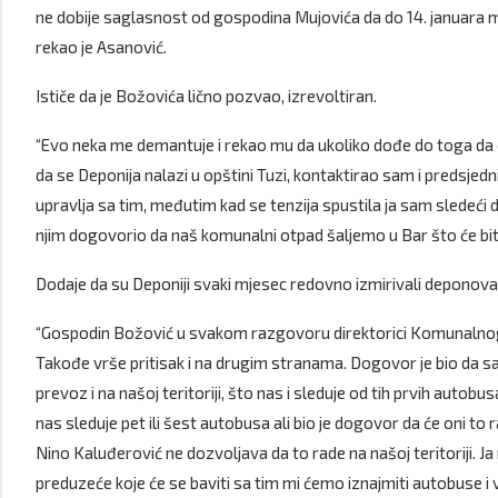
ne dobije saglasnost od gospodina Mujovića da do 14. januara m
rekao je Asanović.
Ističe da je Božovića lično pozvao, izrevoltiran.
“Evo neka me demantuje i rekao mu da ukoliko dođe do toga da 
da se Deponija nalazi u opštini Tuzi, kontaktirao sam i predsjedn
upravlja sa tim, međutim kad se tenzija spustila ja sam sledeć
njim dogovorio da naš komunalni otpad šaljemo u Bar što će bit
Dodaje da su Deponiji svaki mjesec redovno izmirivali deponovan
“Gospodin Božović u svakom razgovoru direktorici Komunalno
Takođe vrše pritisak i na drugim stranama. Dogovor je bio da sa
prevoz i na našoj teritoriji, što nas i sleduje od tih prvih autobu
nas sleduje pet ili šest autobusa ali bio je dogovor da će oni to r
Nino Kaluđerović ne dozvoljava da to rade na našoj teritoriji. 
preduzeće koje će se baviti sa tim mi ćemo iznajmiti autobuse i v