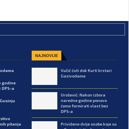
NAJNOVIJE
ivodama
Vučić ćuti dok Kurti krstari
Gazivodama
e godine
z DPS-a
Urošević: Nakon izbora
naredne godine ponovo
 Gusinju
ćemo formirati vlast bez
DPS-a
stivo
Prividene dvije osobe koje su
enih pitanja