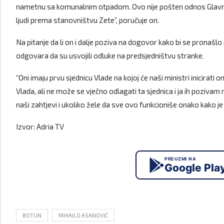
nametnu sa komunalnim otpadom. Ovo nije pošten odnos Glavn
ljudi prema stanovništvu Zete”, poručuje on.
Na pitanje da li on i dalje poziva na dogovor kako bi se pronašlo 
odgovara da su usvojili odluke na predsjedništvu stranke.
“Oni imaju prvu sjednicu Vlade na kojoj će naši ministri inicirati
Vlada, ali ne može se vječno odlagati ta sjednica i ja ih poziva
naši zahtjevi i ukoliko žele da sve ovo funkcioniše onako kako je
Izvor: Adria TV
PREUZMI NA
Google Pla
BOTUN
MIHAILO ASANOVIĆ