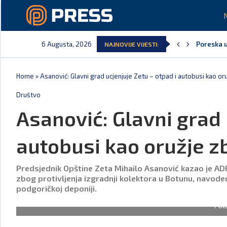
6 Augusta, 2026
Poreska u
NAJNOVIJE VIJESTI:
Laković: 
Crna Gora
Aerodromi
EPCG: Sis
Spajić: C
Home
»
Asanović: Glavni grad ucjenjuje Zetu – otpad i autobusi kao o
Društvo
Asanović: Glavni grad 
autobusi kao oružje z
Predsjednik Opštine Zeta Mihailo Asanović kazao je AD
zbog protivljenja izgradnji kolektora u Botunu, navode
podgoričkoj deponiji.
Fot