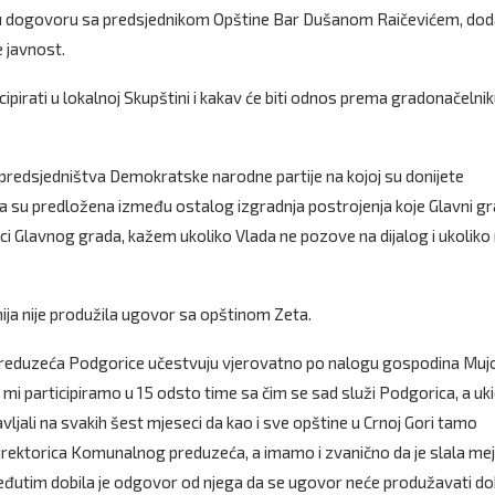
o u dogovoru sa predsjednikom Opštine Bar Dušanom Raičevićem, dod
 javnost.
ipirati u lokalnoj Skupštini i kakav će biti odnos prema gradonačelni
 predsjedništva Demokratske narodne partije na kojoj su donijete
oja su predložena između ostalog izgradnja postrojenja koje Glavni g
rnici Glavnog grada, kažem ukoliko Vlada ne pozove na dijalog i ukoliko
ja nije produžila ugovor sa opštinom Zeta.
ka preduzeća Podgorice učestvuju vjerovatno po nalogu gospodina Mujo
i mi participiramo u 15 odsto time sa čim se sad služi Podgorica, a uk
vljali na svakih šest mjeseci da kao i sve opštine u Crnoj Gori tamo
irektorica Komunalnog preduzeća, a imamo i zvanično da je slala me
međutim dobila je odgovor od njega da se ugovor neće produžavati do