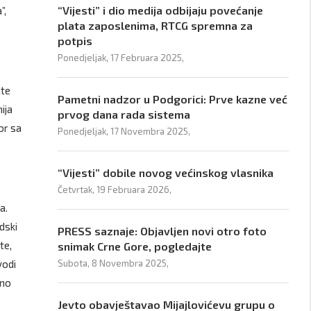
“Vijesti” i dio medija odbijaju povećanje
”,
plata zaposlenima, RTCG spremna za
potpis
Ponedjeljak, 17 Februara 2025,
ate
Pametni nadzor u Podgorici: Prve kazne već
ija
prvog dana rada sistema
or sa
Ponedjeljak, 17 Novembra 2025,
“Vijesti” dobile novog većinskog vlasnika
Četvrtak, 19 Februara 2026,
a.
dski
PRESS saznaje: Objavljen novi otro foto
te,
snimak Crne Gore, pogledajte
vodi
Subota, 8 Novembra 2025,
lno
Jevto obavještavao Mijajlovićevu grupu o