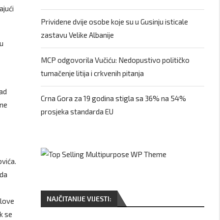
ajući
Prividene dvije osobe koje su u Gusinju isticale
zastavu Velike Albanije
ku
MCP odgovorila Vučiću: Nedopustivo političko
tumačenje litija i crkvenih pitanja
rad
Crna Gora za 19 godina stigla sa 36% na 54%
 ne
prosjeka standarda EU
vića.
ida
NAJČITANIJE VIJESTI:
jlove
k se