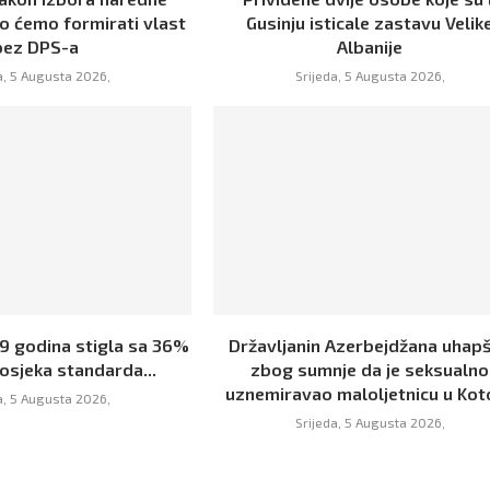
o ćemo formirati vlast
Gusinju isticale zastavu Velik
bez DPS-a
Albanije
a, 5 Augusta 2026,
Srijeda, 5 Augusta 2026,
19 godina stigla sa 36%
Državljanin Azerbejdžana uhap
osjeka standarda...
zbog sumnje da je seksualno
uznemiravao maloljetnicu u Kot
a, 5 Augusta 2026,
Srijeda, 5 Augusta 2026,