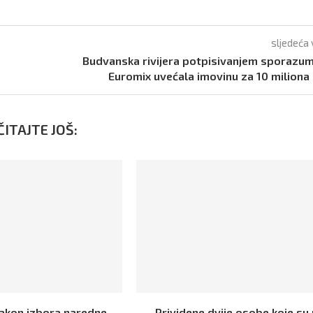
sljedeća 
Budvanska rivijera potpisivanjem sporazu
Euromix uvećala imovinu za 10 miliona
ITAJTE JOŠ:
Nakon izbora naredne
Prividene dvije osobe koje su 