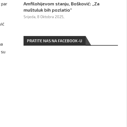
Amfilohijevom stanju, Bošković: „Za
 par
muštuluk bih pozlatio“
Srijeda, 8 Oktobra 2025,
vić
PRATITE NAS NA FACEBOOK-U
na
 su