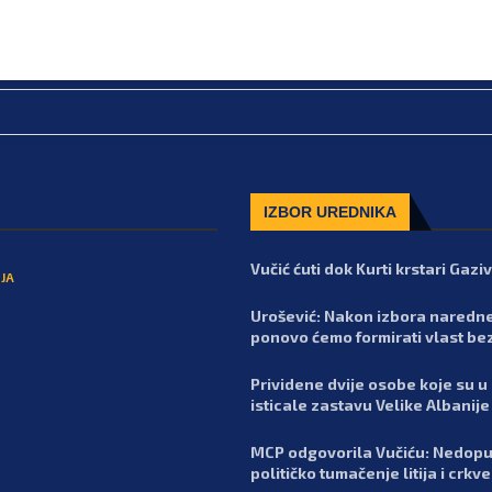
IZBOR UREDNIKA
Vučić ćuti dok Kurti krstari Gaz
JA
Urošević: Nakon izbora naredn
ponovo ćemo formirati vlast be
Prividene dvije osobe koje su u
isticale zastavu Velike Albanije
MCP odgovorila Vučiću: Nedopu
političko tumačenje litija i crkv