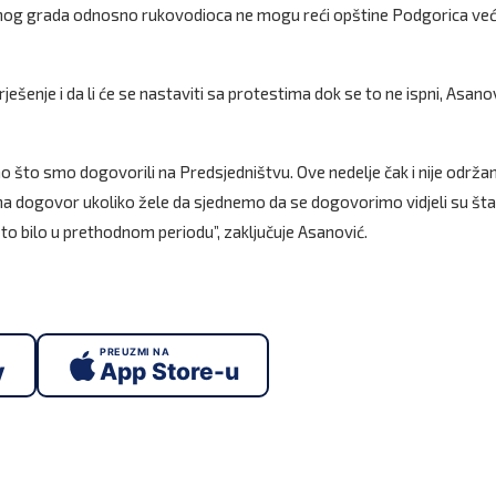
og grada odnosno rukovodioca ne mogu reći opštine Podgorica već
rješenje i da li će se nastaviti sa protestima dok se to ne ispni, Asano
 ono što smo dogovorili na Predsjedništvu. Ove nedelje čak i nije održa
m na dogovor ukoliko žele da sjednemo da se dogovorimo vidjeli su šta
 to bilo u prethodnom periodu”, zaključuje Asanović.
PREUZMI NA
y
App Store-u