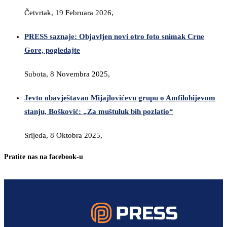
Četvrtak, 19 Februara 2026,
PRESS saznaje: Objavljen novi otro foto snimak Crne
Gore, pogledajte
Subota, 8 Novembra 2025,
Jevto obavještavao Mijajlovićevu grupu o Amfilohijevom
stanju, Bošković: „Za muštuluk bih pozlatio“
Srijeda, 8 Oktobra 2025,
Pratite nas na facebook-u