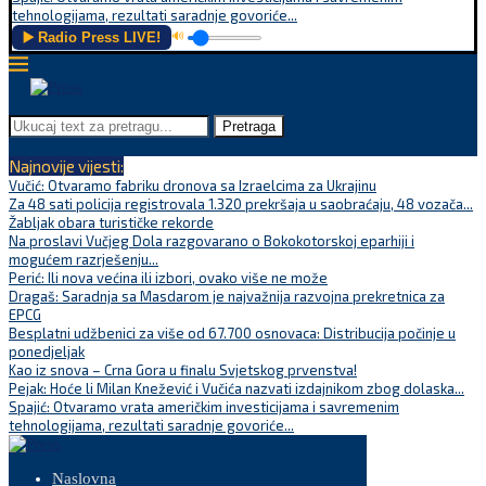
tehnologijama, rezultati saradnje govoriće...
▶️ Radio Press LIVE!
🔊
Pretraga
Najnovije vijesti:
Vučić: Otvaramo fabriku dronova sa Izraelcima za Ukrajinu
Za 48 sati policija registrovala 1.320 prekršaja u saobraćaju, 48 vozača...
Žabljak obara turističke rekorde
Na proslavi Vučjeg Dola razgovarano o Bokokotorskoj eparhiji i
mogućem razrješenju...
Perić: Ili nova većina ili izbori, ovako više ne može
Dragaš: Saradnja sa Masdarom je najvažnija razvojna prekretnica za
EPCG
Besplatni udžbenici za više od 67.700 osnovaca: Distribucija počinje u
ponedjeljak
Kao iz snova – Crna Gora u finalu Svjetskog prvenstva!
Pejak: Hoće li Milan Knežević i Vučića nazvati izdajnikom zbog dolaska...
Spajić: Otvaramo vrata američkim investicijama i savremenim
tehnologijama, rezultati saradnje govoriće...
Naslovna