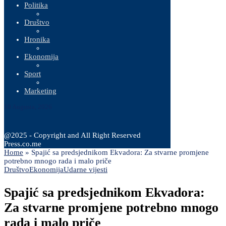
Politika
Društvo
Hronika
Ekonomija
Sport
Marketing
10 Augusta, 2026
@2025 - Copyright and All Right Reserved
Press.co.me
Home
»
Spajić sa predsjednikom Ekvadora: Za stvarne promjene
potrebno mnogo rada i malo priče
Društvo
Ekonomija
Udarne vijesti
Spajić sa predsjednikom Ekvadora:
Za stvarne promjene potrebno mnogo
rada i malo priče