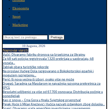
Hronika
Ekonomija
Sport
Marketing
Pretraga
10 Augusta, 2026
Najnovije vijesti:
Vučić: Otvaramo fabriku dronova sa Izraelcima za Ukrajinu
Za 48 sati policija registrovala 1.320 prekršaja u saobraćaju, 48
vozača...
Žabljak obara turističke rekorde
Na proslavi Vučjeg Dola razgovarano o Bokokotorskoj eparhiji i
mogućem razrješenju...
Perić: Ili nova većina ili izbori, ovako više ne može
Dragaš: Saradnja sa Masdarom je najvažnija razvojna prekretnica za
EPCG
Besplatni udžbenici za više od 67.700 osnovaca: Distribucija počinje u
ponedjeljak
Kao iz snova – Crna Gora u finalu Svjetskog prvenstva!
Pejak: Hoće li Milan Knežević i Vučića nazvati izdajnikom zbog dolaska...
Spajić: Otvaramo vrata američkim investicijama i savremenim