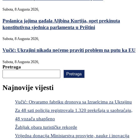
Subota, 8 Augusta 2026,
Poslanica jajima gađala Aljbina Kurtija, opet prekinuta
konstitutivna sjednica parlamenta u Prištini
Subota, 8 Augusta 2026,
Vučić: Ukrajini nikada nećemo praviti problem na putu ka EU
Subota, 8 Augusta 2026,
Pretraga
Pretraga
Najnovije vijesti
Vučić: Otvaramo fabriku dronova sa Izraelcima za Ukrajinu
Za 48 sati policija registrovala 1.320 prekršaja u saobraćaju,
48 vozača uhapšeno
Žabljak obara turističke rekorde
Vrijedna donacija Ministarstva prosvjete, nauke i inovacija