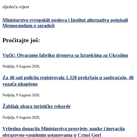
sljedeća vijest
Ministarstvo evropskih poslova i Institut alternativa potpisali
Memorandum o saradnji
Pročitajte još:
Vučić: Otvaramo fabriku dronova sa Izraelcima za Ukrajinu
Nedjelja, 9 Augusta 2026,
Za 48 sati policija registrovala 1.320 prekršaja u saobraćaju, 48
vozača uhapšeno
Nedjelja, 9 Augusta 2026,
Žabljak obara turističke rekorde
Nedjelja, 9 Augusta 2026,
Vrijedna donacija Ministarstva prosvjete, nauke i inovacija
obrazovno-vaspitnim ustanovama u Crnoj Gori