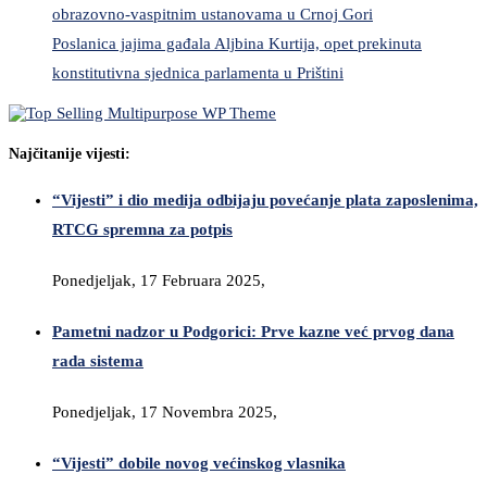
obrazovno-vaspitnim ustanovama u Crnoj Gori
Poslanica jajima gađala Aljbina Kurtija, opet prekinuta
konstitutivna sjednica parlamenta u Prištini
Najčitanije vijesti:
“Vijesti” i dio medija odbijaju povećanje plata zaposlenima,
RTCG spremna za potpis
Ponedjeljak, 17 Februara 2025,
Pametni nadzor u Podgorici: Prve kazne već prvog dana
rada sistema
Ponedjeljak, 17 Novembra 2025,
“Vijesti” dobile novog većinskog vlasnika