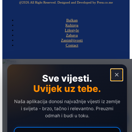
@2026.All Right Reserved. Designed and Developed by Press.co.me
Balkan
Kuhinja
Lifestyle
Zabava
Zanimljivosti
Contact
Naslovna
×
Sve vijesti.
Politika
Uvijek uz tebe.
Društvo
Hronika
Naša aplikacija donosi najvažnije vijesti iz zemlje
Ekonomija
i svijeta - brzo, tačno i relevantno. Preuzmi
odmah i budi u toku.
Sport
Marketing