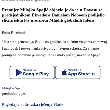
Premijer Milojko Spajić objavio je da je u Davosu sa
predsjednikom Ekvadora Danielom Noboom podijelio
slična iskustva u susretu Mladih globalnih lidera.
Foto: Facebook
“Ista smo generacija, čak i isto godište, sa sličnim vizijama za razvoj
i napredak i povezivanja privatnog i javnog sektora. Za stvarne
promjene potrebno je mnogo rada i malo priče”, naveo je Spajić.
PREUZMI NA
PREUZMI NA
Google Play
App Store-u
Milojko Spajić
prethodna vijest
Pogledajte kadrovska rješenja Vlade