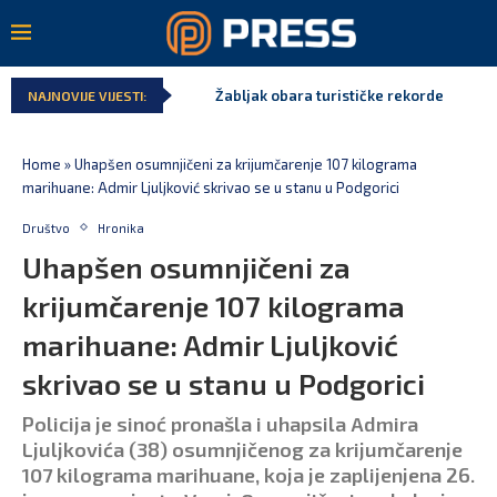
Žabljak obara turističke rekorde
NAJNOVIJE VIJESTI:
Home
»
Uhapšen osumnjičeni za krijumčarenje 107 kilograma
marihuane: Admir Ljuljković skrivao se u stanu u Podgorici
Društvo
Hronika
Uhapšen osumnjičeni za
krijumčarenje 107 kilograma
marihuane: Admir Ljuljković
skrivao se u stanu u Podgorici
Policija je sinoć pronašla i uhapsila Admira
Ljuljkovića (38) osumnjičenog za krijumčarenje
107 kilograma marihuane, koja je zaplijenjena 26.