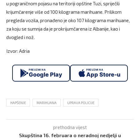
u pograničnom pojasu na teritoriji opštine Tuzi, spriječili
krijumčarenje više od 100 kilograma marihuane. Prilikom
pregleda vozila, pronađeno je oko 107 kilograma marihuane,
za koju se sumnja da je prokrijumčarena iz Albanije, kao i
dvogled i nož.
Izvor: Adria
PREUZMI NA
PREUZMI NA
Google Play
App Store-u
HAPŠENJE
MARIHUANA
UPRAVA POLICIJE
prethodna vijest
Skupština 16. februara o neradnoj nedjelji u