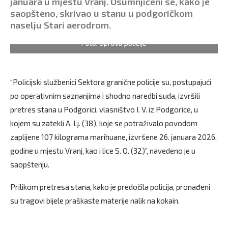
januara u mjestu Vranj. Osumnjičeni se, kako je
saopšteno, skrivao u stanu u podgoričkom
naselju Stari aerodrom.
Foto: Uprava policije
“Policijski službenici Sektora granične policije su, postupajući
po operativnim saznanjima i shodno naredbi suda, izvršili
pretres stana u Podgorici, vlasništvo I. V. iz Podgorice, u
kojem su zatekli A. Lj. (38), koje se potraživalo povodom
zaplijene 107 kilograma marihuane, izvršene 26. januara 2026.
godine u mjestu Vranj, kao i lice S. O. (32)”, navedeno je u
saopštenju.
Prilikom pretresa stana, kako je predočila policija, pronađeni
su tragovi bijele praškaste materije nalik na kokain.