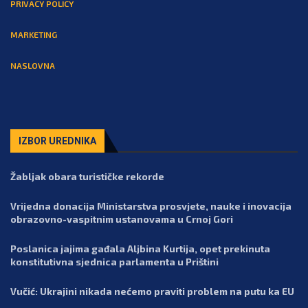
PRIVACY POLICY
MARKETING
NASLOVNA
IZBOR UREDNIKA
Žabljak obara turističke rekorde
Vrijedna donacija Ministarstva prosvjete, nauke i inovacija
obrazovno-vaspitnim ustanovama u Crnoj Gori
Poslanica jajima gađala Aljbina Kurtija, opet prekinuta
konstitutivna sjednica parlamenta u Prištini
Vučić: Ukrajini nikada nećemo praviti problem na putu ka EU