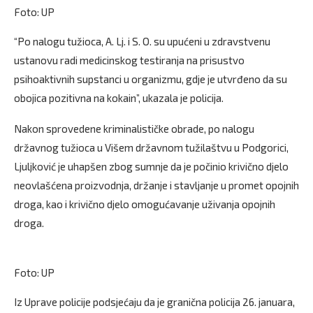
Foto: UP
“Po nalogu tužioca, A. Lj. i S. O. su upućeni u zdravstvenu
ustanovu radi medicinskog testiranja na prisustvo
psihoaktivnih supstanci u organizmu, gdje je utvrđeno da su
obojica pozitivna na kokain”, ukazala je policija.
Nakon sprovedene kriminalističke obrade, po nalogu
državnog tužioca u Višem državnom tužilaštvu u Podgorici,
Ljuljković je uhapšen zbog sumnje da je počinio krivično djelo
neovlašćena proizvodnja, držanje i stavljanje u promet opojnih
droga, kao i krivično djelo omogućavanje uživanja opojnih
droga.
Foto: UP
Iz Uprave policije podsjećaju da je granična policija 26. januara,