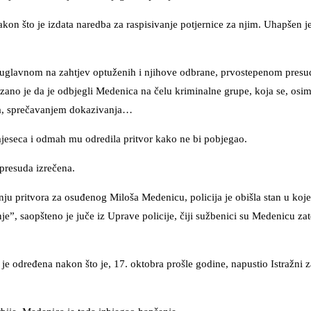
kon što je izdata naredba za raspisivanje potjernice za njim. Uhapšen j
, uglavnom na zahtjev optuženih i njihove odbrane, prvostepenom presu
zano je da je odbjegli Medenica na čelu kriminalne grupe, koja se, os
ita, sprečavanjem dokazivanja…
mjeseca i odmah mu odredila pritvor kako ne bi pobjegao.
 presuda izrečena.
nju pritvora za osuđenog Miloša Medenicu, policija je obišla stan u koj
e”, saopšteno je juče iz Uprave policije, čiji sužbenici su Medenicu zat
je određena nakon što je, 17. oktobra prošle godine, napustio Istražni 