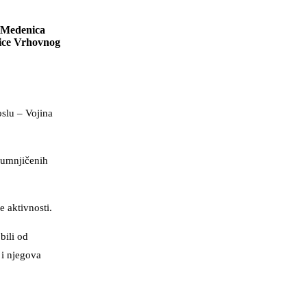
š Medenica
nice Vrhovnog
oslu – Vojina
osumnjičenih
e aktivnosti.
bili od
 i njegova