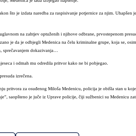
rbije, Medenica je tada izbjegao hapšenje.
kon što je izdata naredba za raspisivanje potjernice za njim. Uhapšen j
, uglavnom na zahtjev optuženih i njihove odbrane, prvostepenom presu
zano je da je odbjegli Medenica na čelu kriminalne grupe, koja se, os
ita, sprečavanjem dokazivanja…
mjeseca i odmah mu odredila pritvor kako ne bi pobjegao.
 presuda izrečena.
nju pritvora za osuđenog Miloša Medenicu, policija je obišla stan u koj
e”, saopšteno je juče iz Uprave policije, čiji sužbenici su Medenicu zat