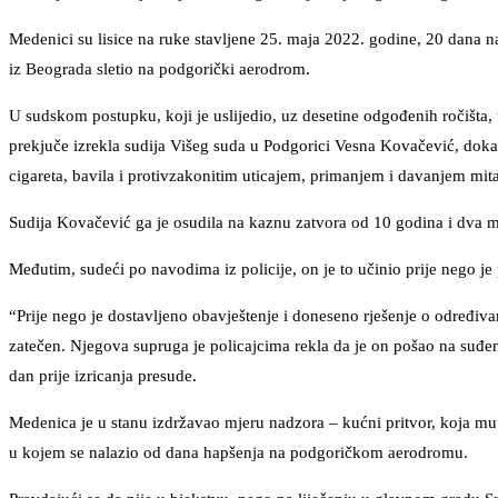
Medenici su lisice na ruke stavljene 25. maja 2022. godine, 20 dana na
iz Beograda sletio na podgorički aerodrom.
U sudskom postupku, koji je uslijedio, uz desetine odgođenih ročišta
prekjuče izrekla sudija Višeg suda u Podgorici Vesna Kovačević, doka
cigareta, bavila i protivzakonitim uticajem, primanjem i davanjem m
Sudija Kovačević ga je osudila na kaznu zatvora od 10 godina i dva 
Međutim, sudeći po navodima iz policije, on je to učinio prije nego je
“Prije nego je dostavljeno obavještenje i doneseno rješenje o određiva
zatečen. Njegova supruga je policajcima rekla da je on pošao na suđenj
dan prije izricanja presude.
Medenica je u stanu izdržavao mjeru nadzora – kućni pritvor, koja mu 
u kojem se nalazio od dana hapšenja na podgoričkom aerodromu.