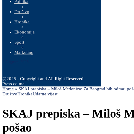
Politika
Društvo
Hronika
Ekonomija
Sport
Marketing
8 Augusta, 2026
@2025 - Copyright and All Right Reserved
Press.co.me
Home
»
SKAJ prepiska – Miloš Medenica: Za Beograd bih odma‘ poš
Društvo
Hronika
Udarne vijesti
SKAJ prepiska – Miloš M
pošao