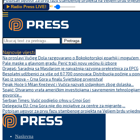
Potpisan ugovor za prvu fazu stambenog projekta na Veljem brdu vrijednu
▶️ Radio Press LIVE!
🔊
Pretraga
Najnovije vijesti:
Na proslavi Vučjeg Dola razgovarano o Bokokotorskoj eparhiji i mogućem r
Pale maske u glavnom gradu: Perić traži novu većinu ili izbore
Dragaš: Saradnja sa Masdarom je najvažnija razvojna prekretnica za EPCG
Besplatni udžbenici za više od 67.700 osnovaca: Distribucija počinje u pon
Kao iz snova – Crna Gora u finalu Svjetskog prvenstva!
Pejak: Hoće li Milan Knežević i Vučića nazvati izdajnikom zbog dolaska...
Spajić: Otvaramo vrata američkim investicijama i savremenim tehnologijam
govoriće...
Serbian Times: Vučić podijelio crkvu u Crnoj Gori
Delegacija EU: Crna Gora nije dio inicijative za centre za migrante,...
Potpisan ugovor za prvu fazu stambenog projekta na Veljem brdu vrijednu
Naslovna