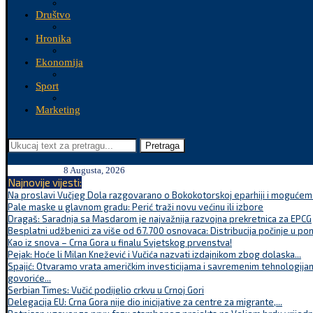
Društvo
Hronika
Ekonomija
Sport
Marketing
Pretraga
8 Augusta, 2026
Najnovije vijesti:
Na proslavi Vučjeg Dola razgovarano o Bokokotorskoj eparhiji i mogućem r
Pale maske u glavnom gradu: Perić traži novu većinu ili izbore
Dragaš: Saradnja sa Masdarom je najvažnija razvojna prekretnica za EPCG
Besplatni udžbenici za više od 67.700 osnovaca: Distribucija počinje u po
Kao iz snova – Crna Gora u finalu Svjetskog prvenstva!
Pejak: Hoće li Milan Knežević i Vučića nazvati izdajnikom zbog dolaska...
Spajić: Otvaramo vrata američkim investicijama i savremenim tehnologijam
govoriće...
Serbian Times: Vučić podijelio crkvu u Crnoj Gori
Delegacija EU: Crna Gora nije dio inicijative za centre za migrante,...