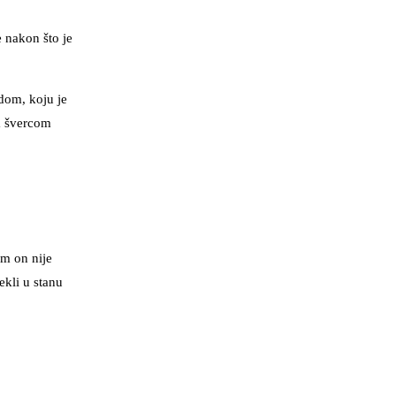
e nakon što je
dom, koju je
im švercom
em on nije
ekli u stanu