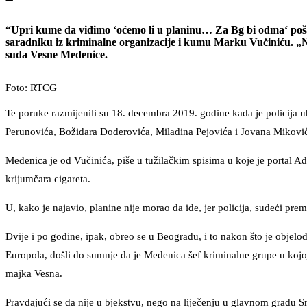
“Upri kume da vidimo ‘oćemo li u planinu… Za Bg bi odma‘ pošao
saradniku iz kriminalne organizacije i kumu Marku Vučiniću. „
suda Vesne Medenice.
Foto: RTCG
Te poruke razmijenili su 18. decembra 2019. godine kada je policija u
Perunovića, Božidara Doderovića, Miladina Pejovića i Jovana Mikovi
Medenica je od Vučinića, piše u tužilačkim spisima u koje je portal Ad
krijumčara cigareta.
U, kako je najavio, planine nije morao da ide, jer policija, sudeći pr
Dvije i po godine, ipak, obreo se u Beogradu, i to nakon što je objeloda
Europola, došli do sumnje da je Medenica šef kriminalne grupe u kojoj
majka Vesna.
Pravdajući se da nije u bjekstvu, nego na liječenju u glavnom gradu S