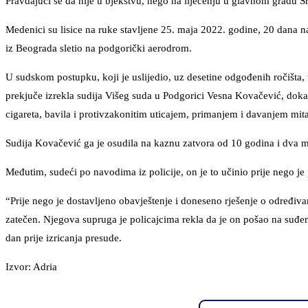
Pravdajući se da nije u bjekstvu, nego na liječenju u glavnom gradu S
Medenici su lisice na ruke stavljene 25. maja 2022. godine, 20 dana na
iz Beograda sletio na podgorički aerodrom.
U sudskom postupku, koji je uslijedio, uz desetine odgođenih ročišta
prekjuče izrekla sudija Višeg suda u Podgorici Vesna Kovačević, doka
cigareta, bavila i protivzakonitim uticajem, primanjem i davanjem m
Sudija Kovačević ga je osudila na kaznu zatvora od 10 godina i dva 
Međutim, sudeći po navodima iz policije, on je to učinio prije nego je
“Prije nego je dostavljeno obavještenje i doneseno rješenje o određiva
zatečen. Njegova supruga je policajcima rekla da je on pošao na suđenj
dan prije izricanja presude.
Izvor: Adria