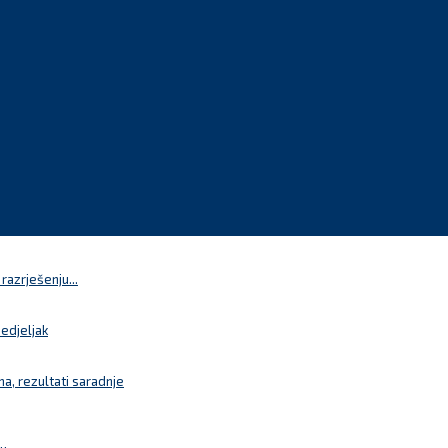
azrješenju...
nedjeljak
a, rezultati saradnje