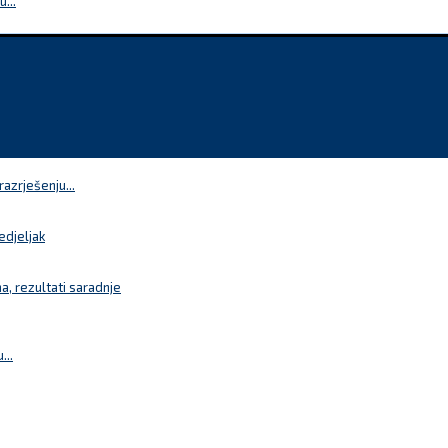
...
azrješenju...
edjeljak
a, rezultati saradnje
...