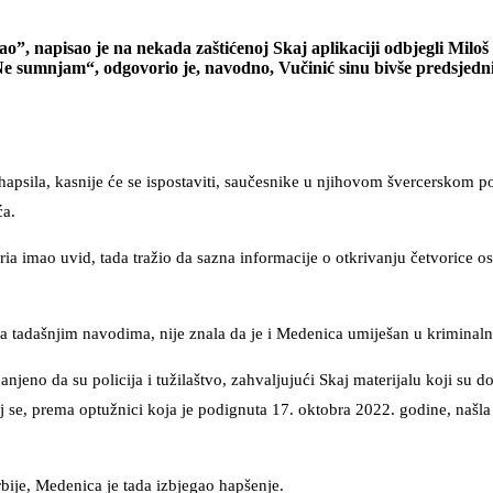
”, napisao je na nekada zaštićenoj Skaj aplikaciji odbjegli Milo
Ne sumnjam“, odgovorio je, navodno, Vučinić sinu bivše predsjed
hapsila, kasnije će se ispostaviti, saučesnike u njihovom švercerskom p
ća.
ria imao uvid, tada tražio da sazna informacije o otkrivanju četvorice 
ema tadašnjim navodima, nije znala da je i Medenica umiješan u kriminaln
njeno da su policija i tužilaštvo, zahvaljujući Skaj materijalu koji su do
 se, prema optužnici koja je podignuta 17. oktobra 2022. godine, našla
rbije, Medenica je tada izbjegao hapšenje.