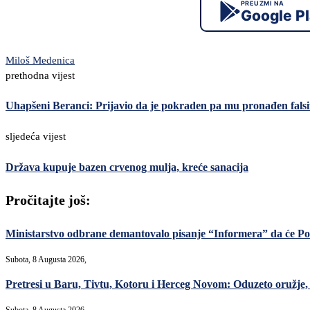
PREUZMI NA
Google P
Miloš Medenica
prethodna vijest
Uhapšeni Beranci: Prijavio da je pokraden pa mu pronađen falsi
sljedeća vijest
Država kupuje bazen crvenog mulja, kreće sanacija
Pročitajte još:
Ministarstvo odbrane demantovalo pisanje “Informera” da će Po
Subota, 8 Augusta 2026,
Pretresi u Baru, Tivtu, Kotoru i Herceg Novom: Oduzeto oružje, m
Subota, 8 Augusta 2026,