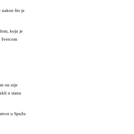
e nakon što je
dom, koju je
im švercom
em on nije
ekli u stanu
zatvor u Spužu