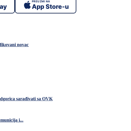
PREUZMI NA
lay
App Store-u
fikovani novac
dgorica sarađivati sa OVK
unicija i...