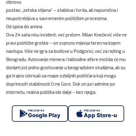
obnovu
postao „zetska stijena“ – stabilna i tvrda, ali nepomična i
neupotrebljiva u savremenim političkim procesima.
Od spina do amina
Ova 24 sata nisu incident, već prelom. Milan Knežević više ne
pravi političke greške – on svjesno mijenja teren na kojem
nastupa. Više ne igra za bodove u Podgorici, već za rejting u
Beogradu. Autovanje mimera i tabloidne afere možda će mu
donijeti još jedno gostovanje u beogradskim studijima, ali su
ga trajno izbrisali sa mape ozbiljnih političara koji mogu
doprinositi stabilnosti Crne Gore. Dok on juri admine po
internetu, realna politika ide dalje – bez njega.
PREUZMI NA
PREUZMI NA
Google Play
App Store-u