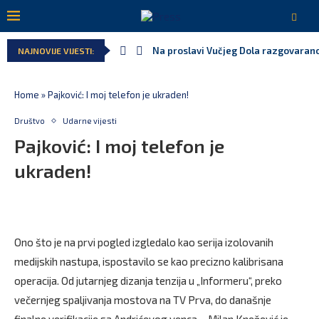
Na proslavi Vučjeg Dola razgovarano
NAJNOVIJE VIJESTI:
Home
»
Pajković: I moj telefon je ukraden!
Društvo
Udarne vijesti
Pajković: I moj telefon je
ukraden!
Ono što je na prvi pogled izgledalo kao serija izolovanih
medijskih nastupa, ispostavilo se kao precizno kalibrisana
operacija. Od jutarnjeg dizanja tenzija u „Informeru“, preko
večernjeg spaljivanja mostova na TV Prva, do današnje