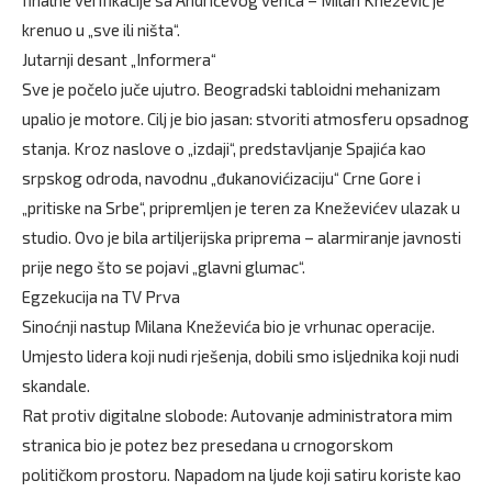
finalne verifikacije sa Andrićevog venca – Milan Knežević je
krenuo u „sve ili ništa“.
Jutarnji desant „Informera“
Sve je počelo juče ujutro. Beogradski tabloidni mehanizam
upalio je motore. Cilj je bio jasan: stvoriti atmosferu opsadnog
stanja. Kroz naslove o „izdaji“, predstavljanje Spajića kao
srpskog odroda, navodnu „đukanovićizaciju“ Crne Gore i
„pritiske na Srbe“, pripremljen je teren za Kneževićev ulazak u
studio. Ovo je bila artiljerijska priprema – alarmiranje javnosti
prije nego što se pojavi „glavni glumac“.
Egzekucija na TV Prva
Sinoćnji nastup Milana Kneževića bio je vrhunac operacije.
Umjesto lidera koji nudi rješenja, dobili smo isljednika koji nudi
skandale.
Rat protiv digitalne slobode: Autovanje administratora mim
stranica bio je potez bez presedana u crnogorskom
političkom prostoru. Napadom na ljude koji satiru koriste kao