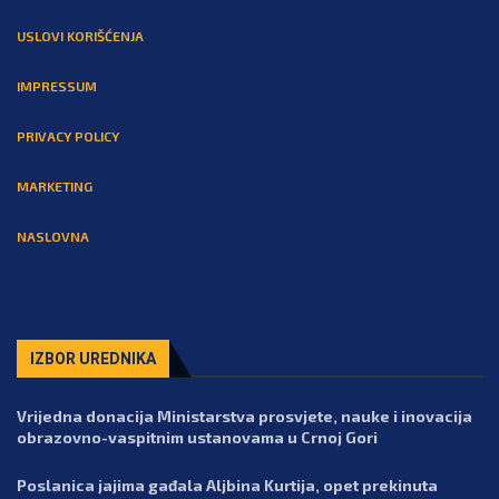
USLOVI KORIŠĆENJA
IMPRESSUM
PRIVACY POLICY
MARKETING
NASLOVNA
IZBOR UREDNIKA
Vrijedna donacija Ministarstva prosvjete, nauke i inovacija
obrazovno-vaspitnim ustanovama u Crnoj Gori
Poslanica jajima gađala Aljbina Kurtija, opet prekinuta