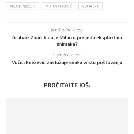
MILAN KNEŽEVIĆ
MIRJAN PAJKOVIĆ
SEX AFERA
prethodna vijest
Grubač: Znači li da je Milan u posjedu eksplicitnih
snimaka?
sljedeća vijest
Vučić: Knežević zaslužuje svaku vrstu poštovanja
PROČITAJTE JOŠ: