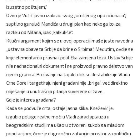
izuzetno poštujem.“
Ovim je Vučić javno izabrao svog „omiljenog opozicionara“,
suptilno gurajući Mandića u drugi plan kao nekoga ko, za
razliku od Milana, ipak „kalkuliše“.
Ključni argument kojim se u ovoj operaciji maše jeste navodna
„ustavna obaveza Srbije da brine o Srbima“. Međutim, ovdje se
krije elementarna pravna i politička zamjena teza. Ustav Srbije
nije nadnacionalni dokument i ne proizvodi pravno dejstvo van
njenih granica. Pozivanje na taj akt dok se destabilizuje Vlada
Crne Gore i targetiraju njeni građani nije „briga“, već direktno
miješanje u unutrašnja pitanja suverene države.
Gdje je interes građana?
Kada se podvuče crta, ostaje jasna slika. Knežević je:
izgubio poluge realne moći u Vladi zarad aplauza u
beogradskim studijima ušao u otvoreni sukob sa mlađom
populacijom, čime je dugoročno zatvorio prostor za političku