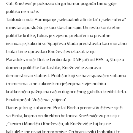
štit, Knežević je pokazao da ga humor pogađa tamo gdje
politika ne može.
Tabloidni mulj: Pominjanje „seksualnih afiniteta“ i „seks-afera“
ministara poslužilo je kao klasičan spin. Umjesto konkretne
političke kritike, fokus je svjesno prebačen na privatne
insinuacije, kako bi se Spajićeva Vlada predstavila kao moralno
trula i time opravdao Kneževićev izlazak iz nje.
Paradoks moći: Dok je tvrdio da je DNP jači od PES-a, što je u
domenu političke fantastike, Knežević je zapravo
demonstrirao slabost. Političar koji se bavi spavaćim sobama
i mimerima, a ne zakonskim rješenjima, svjesno bira
kratkoročnu pažnju na račun dugoročnog gubitka kredibiliteta.
Finalni pečat: Vučićeva „stijena“
Danas je krug zatvoren. Portal Borba prenosi Vučićeve riječi
sa Pinka, kojima on direktno betonira Kneževićevu poziciju:
„Cijenim i Mandića i Kneževića, ali Knežević je taj koji ne
kalkuliše i ne pravi kompromise. On brani jezik i trobojku i to