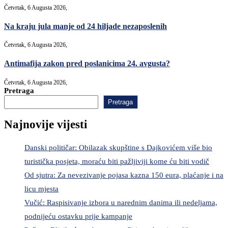
Četvrtak, 6 Augusta 2026,
Na kraju jula manje od 24 hiljade nezaposlenih
Četvrtak, 6 Augusta 2026,
Antimafija zakon pred poslanicima 24. avgusta?
Četvrtak, 6 Augusta 2026,
Pretraga
Pretraga
Najnovije vijesti
Danski političar: Obilazak skupštine s Dajkovićem više bio
turistička posjeta, moraću biti pažljiviji kome ću biti vodič
Od sjutra: Za nevezivanje pojasa kazna 150 eura, plaćanje i na
licu mjesta
Vučić: Raspisivanje izbora u narednim danima ili nedeljama,
podnijeću ostavku prije kampanje