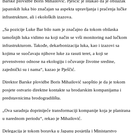
Barske plovidbe Boris Mihailović. Pješčić je istakao da je obilazak
japanskih luka bio značajan sa aspekta upravljanja i praćenja lučke
infrastrukture, ali i ekoloških izazova.
„Sa pozicije Luke Bar bilo nam je značajno da tokom obilaska
tamošnjih luka vidimo na koji način se vrši monitoring nad lučkom
infrastrukturom. Takođe, dekarbonizacija luka, kao i izazovi sa
kojima se suočavaju njihove luke za rasuti teret, a koji se
prvenstveno odnose na ekologiju i očuvanje životne sredine,
zajednički su i nama“, kazao je Pješčić.
Direktor Barske plovidbe Boris Mihailović saopštio je da je tokom
posjete ostvario direktne kontakte sa brodarskim kompanijama i
predstavnicima brodogradilišta.
„Ova saradnja doprinijeće transformaciji kompanije koja je planirana
u narednom periodu“, rekao je Mihailović.
Delegacija je tokom boravka u Japanu posjetila i Ministarstvo