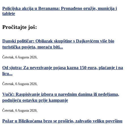
Policijska akcija u Beranama: Pronađeno oružje, municija i
tablete
Pročitajte još:
Danski političar: Obilazak skupštine s Dajkovićem više bio
turistička posjeta, moraću biti...
Četvrtak, 6 Augusta 2026,
Od sjutra: Za nevezivanje pojasa kazna 150 eura, plaćanje i na
licu...
Četvrtak, 6 Augusta 2026,
Vučić: Raspisivanje izbora u narednim danima ili nedeljama,
podnijeću ostavku prije kampanje
Četvrtak, 6 Augusta 2026,
Požar u Blizikućama brzo se proširio, zahvatio veliku površinu