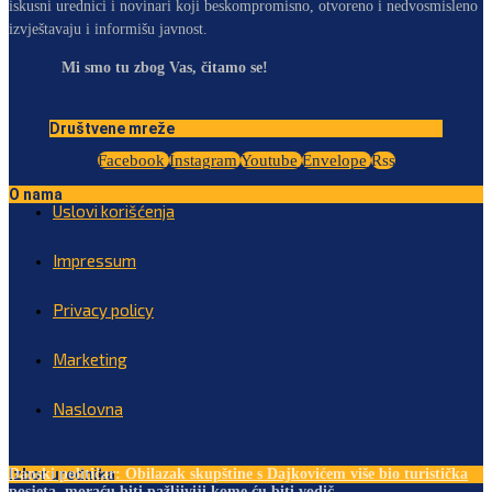
iskusni urednici i novinari koji beskompromisno, otvoreno i nedvosmisleno
izvještavaju i informišu javnost.
Mi smo tu zbog Vas, čitamo se!
Društvene mreže
Facebook
Instagram
Youtube
Envelope
Rss
O nama
Uslovi korišćenja
Impressum
Privacy policy
Marketing
Naslovna
Izbor urednika
Danski političar: Obilazak skupštine s Dajkovićem više bio turistička
posjeta, moraću biti pažljiviji kome ću biti vodič