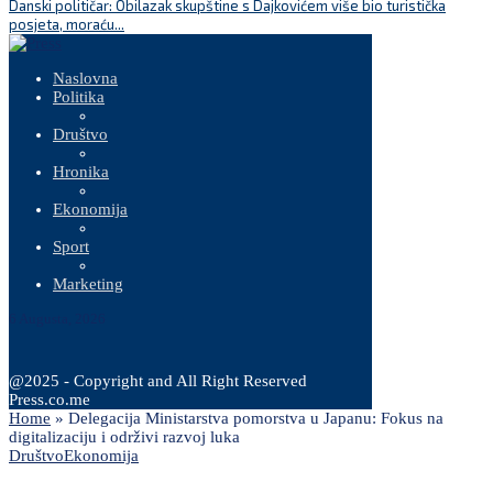
Danski političar: Obilazak skupštine s Dajkovićem više bio turistička
K
posjeta, moraću...
Naslovna
Politika
Društvo
Hronika
Ekonomija
Sport
Marketing
6 Augusta, 2026
@2025 - Copyright and All Right Reserved
Press.co.me
Home
»
Delegacija Ministarstva pomorstva u Japanu: Fokus na
digitalizaciju i održivi razvoj luka
Društvo
Ekonomija