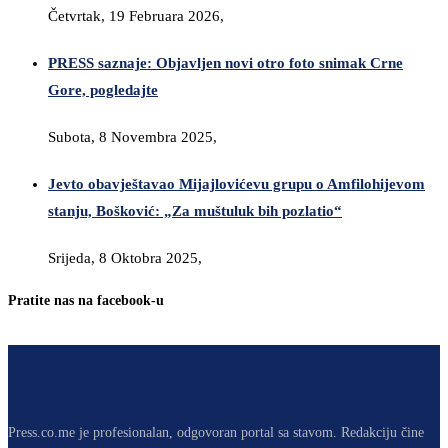
Četvrtak, 19 Februara 2026,
PRESS saznaje: Objavljen novi otro foto snimak Crne
Gore, pogledajte
Subota, 8 Novembra 2025,
Jevto obavještavao Mijajlovićevu grupu o Amfilohijevom
stanju, Bošković: „Za muštuluk bih pozlatio“
Srijeda, 8 Oktobra 2025,
Pratite nas na facebook-u
Press.co.me je profesionalan, odgovoran portal sa stavom. Redakciju čine