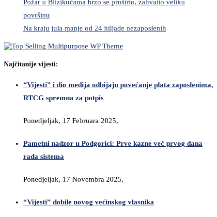
Požar u Blizikućama brzo se proširio, zahvatio veliku
površinu
Na kraju jula manje od 24 hiljade nezaposlenih
Najčitanije vijesti:
“Vijesti” i dio medija odbijaju povećanje plata zaposlenima,
RTCG spremna za potpis
Ponedjeljak, 17 Februara 2025,
Pametni nadzor u Podgorici: Prve kazne već prvog dana
rada sistema
Ponedjeljak, 17 Novembra 2025,
“Vijesti” dobile novog većinskog vlasnika