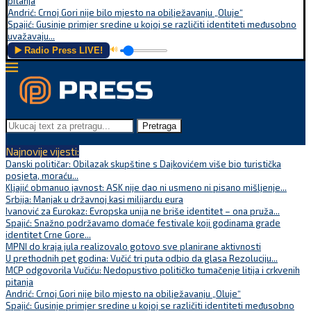
pitanja
Andrić: Crnoj Gori nije bilo mjesto na obilježavanju „Oluje“
Spajić: Gusinje primjer sredine u kojoj se različiti identiteti međusobno
uvažavaju...
▶️ Radio Press LIVE!
🔊
Pretraga
Najnovije vijesti:
Danski političar: Obilazak skupštine s Dajkovićem više bio turistička
posjeta, moraću...
Kljajić obmanuo javnost: ASK nije dao ni usmeno ni pisano mišljenje...
Srbija: Manjak u državnoj kasi milijardu eura
Ivanović za Eurokaz: Evropska unija ne briše identitet – ona pruža...
Spajić: Snažno podržavamo domaće festivale koji godinama grade
identitet Crne Gore...
MPNI do kraja jula realizovalo gotovo sve planirane aktivnosti
U prethodnih pet godina: Vučić tri puta odbio da glasa Rezoluciju...
MCP odgovorila Vučiću: Nedopustivo političko tumačenje litija i crkvenih
pitanja
Andrić: Crnoj Gori nije bilo mjesto na obilježavanju „Oluje“
Spajić: Gusinje primjer sredine u kojoj se različiti identiteti međusobno