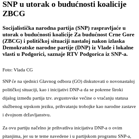
SNP u utorak o budućnosti koalicije
ZBCG
Socijalistička narodna partija (SNP) raspravljaće u
utorak o budućnosti koalicije Za budućnost Crne Gore
(ZBCG) i političkoj situaciji nastaloj nakon izlaska
Demokratske narodne partije (DNP) iz Vlade i lokalne
vlasti u Podgorici, saznaje RTV Podgorica iz SNP-a.
Foto: Vlada CG
SNP će na sjednici Glavnog odbora (GO) diskutovati o novonastaloj
političkoj situaciji, kao i inicijativi DNP-a da se pokrene široki
dijalog između partija tzv. avgustovske većine o vraćanju statusa
službenog srpskom jeziku, prihvatanju trobojke kao narodne zastave
i dvojnom državljanstvu.
Za ovu partiju načelno je prihvatliva inicijativa DNP-a o ovim
pitanjima, jer su te teme navedene i u partijskom programu SNP-a,