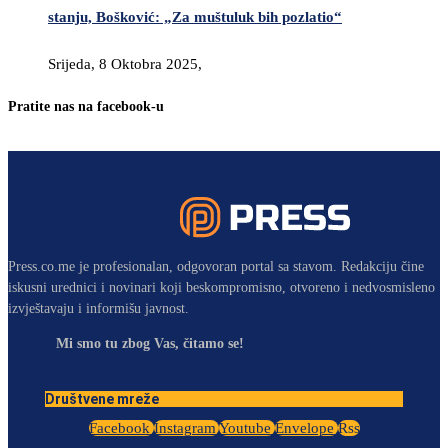
stanju, Bošković: „Za muštuluk bih pozlatio“
Srijeda, 8 Oktobra 2025,
Pratite nas na facebook-u
Press.co.me je profesionalan, odgovoran portal sa stavom. Redakciju čine
iskusni urednici i novinari koji beskompromisno, otvoreno i nedvosmisleno
izvještavaju i informišu javnost.
Mi smo tu zbog Vas, čitamo se!
Društvene mreže
Facebook
Instagram
Youtube
Envelope
Rss