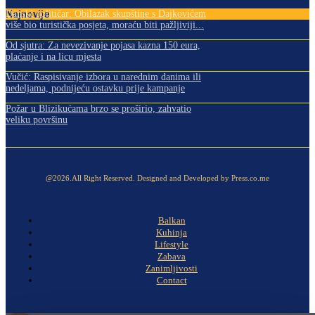
Najnovije
Danski političar: Obilazak skupštine s Dajkovićem
više bio turistička posjeta, moraću biti pažljiviji...
Od sjutra: Za nevezivanje pojasa kazna 150 eura,
plaćanje i na licu mjesta
Vučić: Raspisivanje izbora u narednim danima ili
nedeljama, podnijeću ostavku prije kampanje
Požar u Blizikućama brzo se proširio, zahvatio
veliku površinu
@2026.All Right Reserved. Designed and Developed by Press.co.me
Balkan
Kuhinja
Lifestyle
Zabava
Zanimljivosti
Contact