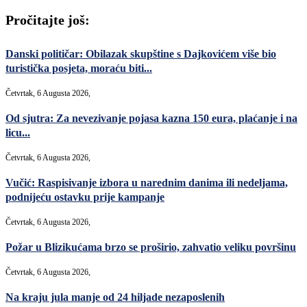
Pročitajte još:
Danski političar: Obilazak skupštine s Dajkovićem više bio
turistička posjeta, moraću biti...
Četvrtak, 6 Augusta 2026,
Od sjutra: Za nevezivanje pojasa kazna 150 eura, plaćanje i na
licu...
Četvrtak, 6 Augusta 2026,
Vučić: Raspisivanje izbora u narednim danima ili nedeljama,
podnijeću ostavku prije kampanje
Četvrtak, 6 Augusta 2026,
Požar u Blizikućama brzo se proširio, zahvatio veliku površinu
Četvrtak, 6 Augusta 2026,
Na kraju jula manje od 24 hiljade nezaposlenih