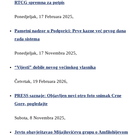
RTCG spremna za potpis
Ponedjeljak, 17 Februara 2025,
Pametni nadzor u Podgorici: Prve kazne već prvog dana
rada sistema
Ponedjeljak, 17 Novembra 2025,
“Vijesti” dobile novog većinskog vlasnika
Četvrtak, 19 Februara 2026,
PRESS saznaje: Objavljen novi otro foto snimak Crne
Gore, pogledajte
Subota, 8 Novembra 2025,
Jevto obavještavao Mijajlovićevu grupu o Amfilohijevom