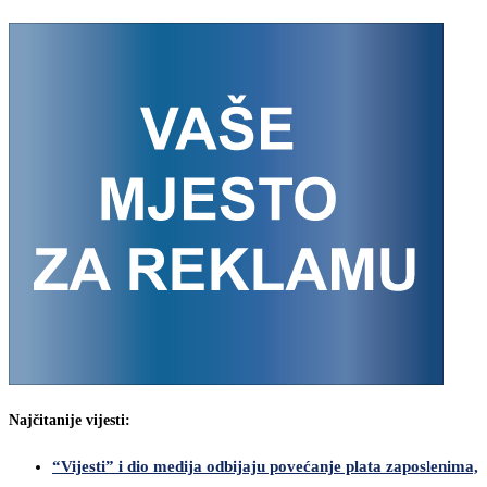
Najčitanije vijesti:
“Vijesti” i dio medija odbijaju povećanje plata zaposlenima,