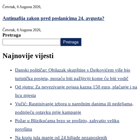
Četvrtak, 6 Augusta 2026,
Antimafija zakon pred poslanicima 24. avgusta?
Četvrtak, 6 Augusta 2026,
Pretraga
Pretraga
Najnovije vijesti
Danski političar: Obilazak skupštine s Dajkovićem više bio
turistička posjeta, moraću biti pažljiviji kome ću biti vodič
Od sjutra: Za nevezivanje pojasa kazna 150 eura, plaćanje i na
licu mjesta
Vučić: Raspisivanje izbora u narednim danima ili nedeljama,
podnijeću ostavku prije kampanje
Požar u Blizikućama brzo se proširio, zahvatio veliku
površinu
Na kraju jula manje od 24 hiljade nezaposlenih