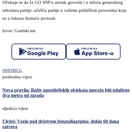
Očekuje se da će GO SNP u utorak govoriti i o izboru generalnog
sekretara partije, učešću partije u važnim političkim procesima koja
su u fokusu domaće javnosti.
Izvor: Gradski.me
PREUZMI NA
PREUZMI NA
Google Play
App Store-u
SNP
ZBCG
prethodna vijest
Nova pravila: Bašte ugostiteljskih objekata moraju biti udaljene
dva metra od zgrada
sljedeća vijest
Ulcinj: Vozio pod dejstvom benzodiazepina, dobio 60 dana
zatvora