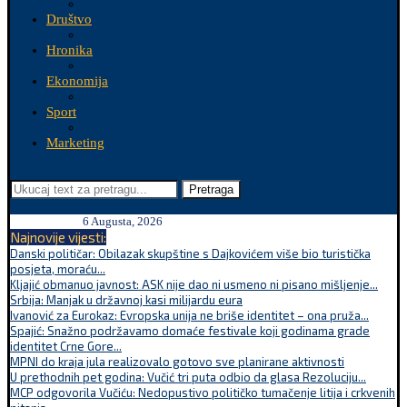
Društvo
Hronika
Ekonomija
Sport
Marketing
Pretraga
6 Augusta, 2026
Najnovije vijesti:
Danski političar: Obilazak skupštine s Dajkovićem više bio turistička
posjeta, moraću...
Kljajić obmanuo javnost: ASK nije dao ni usmeno ni pisano mišljenje...
Srbija: Manjak u državnoj kasi milijardu eura
Ivanović za Eurokaz: Evropska unija ne briše identitet – ona pruža...
Spajić: Snažno podržavamo domaće festivale koji godinama grade
identitet Crne Gore...
MPNI do kraja jula realizovalo gotovo sve planirane aktivnosti
U prethodnih pet godina: Vučić tri puta odbio da glasa Rezoluciju...
MCP odgovorila Vučiću: Nedopustivo političko tumačenje litija i crkvenih