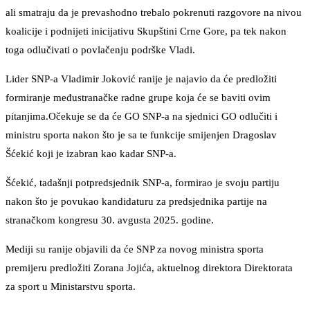
ali smatraju da je prevashodno trebalo pokrenuti razgovore na nivou
koalicije i podnijeti inicijativu Skupštini Crne Gore, pa tek nakon
toga odlučivati o povlačenju podrške Vladi.
Lider SNP-a Vladimir Joković ranije je najavio da će predložiti
formiranje međustranačke radne grupe koja će se baviti ovim
pitanjima.Očekuje se da će GO SNP-a na sjednici GO odlučiti i
ministru sporta nakon što je sa te funkcije smijenjen Dragoslav
Šćekić koji je izabran kao kadar SNP-a.
Šćekić, tadašnji potpredsjednik SNP-a, formirao je svoju partiju
nakon što je povukao kandidaturu za predsjednika partije na
stranačkom kongresu 30. avgusta 2025. godine.
Mediji su ranije objavili da će SNP za novog ministra sporta
premijeru predložiti Zorana Jojića, aktuelnog direktora Direktorata
za sport u Ministarstvu sporta.